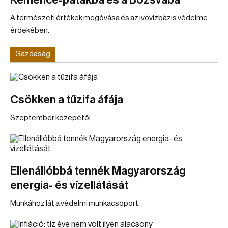
Kemence-patakba és a Bózsvába
A természeti értékek megóvása és az ivóvízbázis védelme
érdekében.
Gazdaság
Csökken a tűzifa áfája
Szeptember közepétől.
Ellenállóbbá tennék Magyarország
energia- és vízellátását
Munkához lát a védelmi munkacsoport.