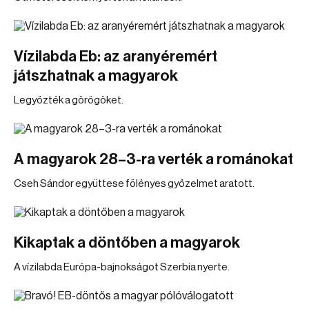
Vízilabda Eb: az aranyéremért
játszhatnak a magyarok
Legyőzték a görögöket.
A magyarok 28–3-ra verték a románokat
Cseh Sándor együttese fölényes győzelmet aratott.
Kikaptak a döntőben a magyarok
A vízilabda Európa-bajnokságot Szerbia nyerte.