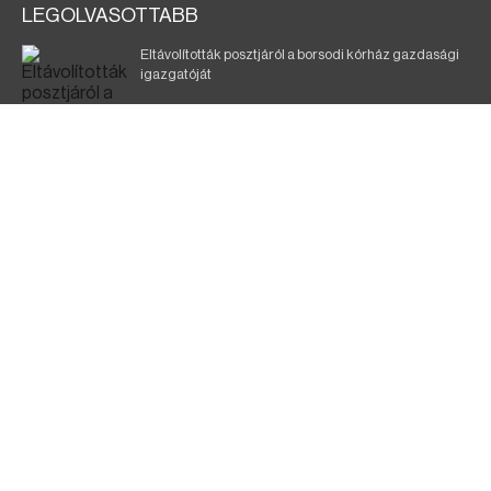
LEGOLVASOTTABB
Eltávolították posztjáról a borsodi kórház gazdasági
igazgatóját
Holttest Miskolcon: nem tudják, ki lehet
Éjszakai fürdőzés várja a vendégeket Borsodban is
Szélerőmű-fejlesztést tervez a TISZA-kormány
Jó ütemben halad a Mezőzombor–Nyíregyháza
vasútvonal felújítása