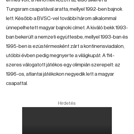
Tungsram csapatával aratta, mellyel 1992-ben bajnok
lett. Később a BVSC-vel további három alkalommal
ünnepelhetett magyar bajnoki címet. A kiváló bekk 1993-
ban bekerült a nemzeti együttesbe, mellyel 1993-ban és
1995-ben is ezüstérmesként zárt a kontinensviadalon,
utóbbi évben pedig megnyerte a világkupát. A 114-
szeres válogatott játékos egy olimpián szerepelt: az
1996-os, atlantai játékokon negyedik lett a magyar
csapattal.
Hirdetés