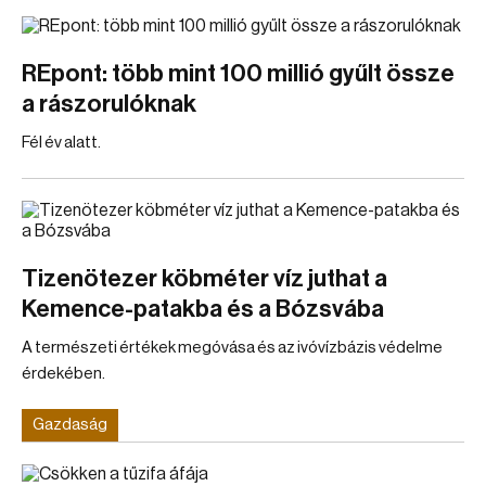
REpont: több mint 100 millió gyűlt össze
a rászorulóknak
Fél év alatt.
Tizenötezer köbméter víz juthat a
Kemence-patakba és a Bózsvába
A természeti értékek megóvása és az ivóvízbázis védelme
érdekében.
Gazdaság