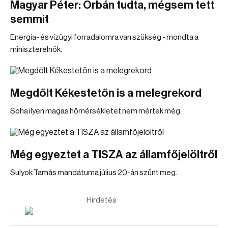
Magyar Péter: Orbán tudta, mégsem tett
semmit
Energia- és vízügyi forradalomra van szükség - mondta a
miniszterelnök.
Megdőlt Kékestetőn is a melegrekord
Soha ilyen magas hőmérsékletet nem mértek még.
Még egyeztet a TISZA az államfőjelöltről
Sulyok Tamás mandátuma július 20-án szűnt meg.
Hirdetés