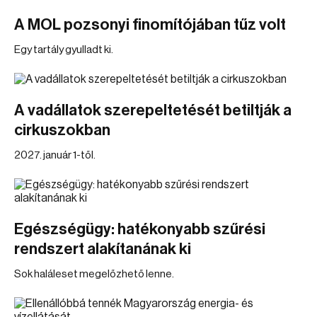
A MOL pozsonyi finomítójában tűz volt
Egy tartály gyulladt ki.
A vadállatok szerepeltetését betiltják a
cirkuszokban
2027. január 1-től.
Egészségügy: hatékonyabb szűrési
rendszert alakítanának ki
Sok haláleset megelőzhető lenne.