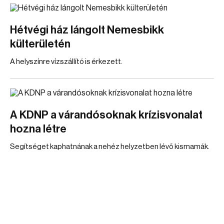
Hétvégi ház lángolt Nemesbikk
külterületén
A helyszínre vízszállító is érkezett.
A KDNP a várandósoknak krízisvonalat
hozna létre
Segítséget kaphatnának a nehéz helyzetben lévő kismamák.