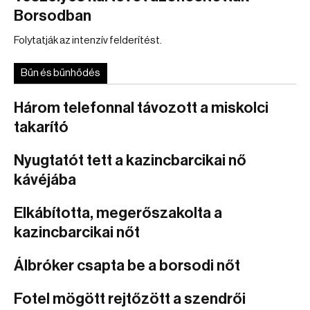
Borsodban
Folytatják az intenzív felderítést.
Bűn és bűnhődés
Három telefonnal távozott a miskolci
takarító
Nyugtatót tett a kazincbarcikai nő
kávéjába
Elkábította, megerőszakolta a
kazincbarcikai nőt
Álbróker csapta be a borsodi nőt
Fotel mögött rejtőzött a szendrői