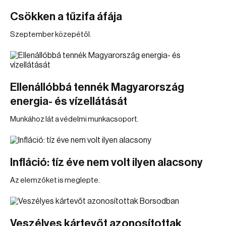
Csökken a tűzifa áfája
Szeptember közepétől.
Ellenállóbbá tennék Magyarország
energia- és vízellátását
Munkához lát a védelmi munkacsoport.
Infláció: tíz éve nem volt ilyen alacsony
Az elemzőket is meglepte.
Veszélyes kártevőt azonosítottak