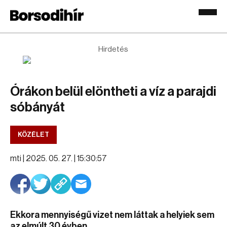
Hirdetés
Órákon belül elöntheti a víz a parajdi
sóbányát
KÖZÉLET
mti |
2025. 05. 27. | 15:30:57
Ekkora mennyiségű vizet nem láttak a helyiek sem
az elmúlt 30 évben.