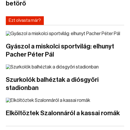
betörő
Ezt olvasta már?
Gyászol a miskolci sportvilág: elhunyt
Pacher Péter Pál
Szurkolók balhéztak a diósgyőri
stadionban
Elköltöztek Szalonnáról a kassai romák