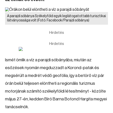
A parajdi sóbánya Székelyföld egyik leglátogatottabb turisztikai
látványossága volt
(Fotó: Facebook/Parajdi sóbánya)
Hirdetés
Hirdetés
Ismét ömlik a víz a parajdi sóbányába, miután az
esőzések nyomán megduzzadt a Korond-patak és
megsérült a medrét védő geofólia, így a betörő víz pár
órán belül teljesen elöntheti a regionális turizmus
motorjának számító székelyföldi létesítményt - közölte
május 27-én, kedden Bíró Barna Botond Hargita megyei
tanácselnök.