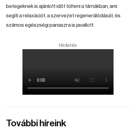
betegeknek is ajánlott időt tölteni a tárnákban, ami
segíti a relaxációt, a szervezet regenerálódását, és
számos egészségi panaszra is javallott.
Hirdetés
További híreink