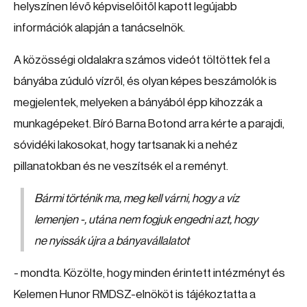
helyszínen lévő képviselőitől kapott legújabb
információk alapján a tanácselnök.
A közösségi oldalakra számos videót töltöttek fel a
bányába zúduló vízről, és olyan képes beszámolók is
megjelentek, melyeken a bányából épp kihozzák a
munkagépeket. Bíró Barna Botond arra kérte a parajdi,
sóvidéki lakosokat, hogy tartsanak ki a nehéz
pillanatokban és ne veszítsék el a reményt.
Bármi történik ma, meg kell várni, hogy a víz
lemenjen -, utána nem fogjuk engedni azt, hogy
ne nyissák újra a bányavállalatot
- mondta. Közölte, hogy minden érintett intézményt és
Kelemen Hunor RMDSZ-elnököt is tájékoztatta a