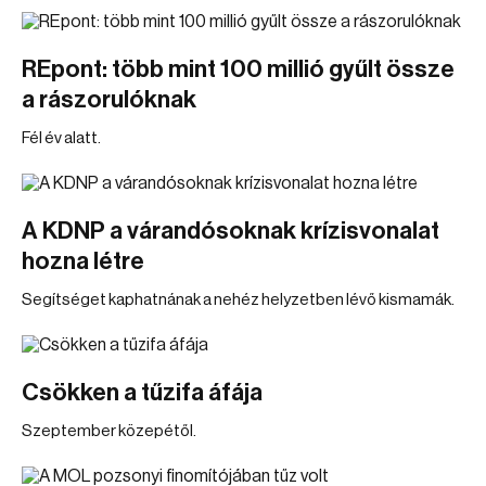
REpont: több mint 100 millió gyűlt össze
a rászorulóknak
Fél év alatt.
A KDNP a várandósoknak krízisvonalat
hozna létre
Segítséget kaphatnának a nehéz helyzetben lévő kismamák.
Csökken a tűzifa áfája
Szeptember közepétől.