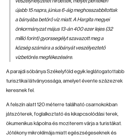
veszélyhelyzetet hirdettek, melyet pénteken
újabb 15 napra, június 6-áig meghosszabbítottak
a bányába betörő víz miatt. A Hargita megyei
önkormányzat május 13-án 400 ezer lejes (32
millió forint) gyorssegélyt szavazott meg a
község számára a sóbányát veszélyeztető
vízbetörés megfékezésére.
A parajdi sóbánya Székelyföld egyik leglátogatottabb
turisztikai látványossága, amelyet évente százezrek
keresnek fel.
A felszín alatt 120 méterre található csarnokokban
játszóterek, foglalkoztató és kikapcsolódási terek,
ökumenikus kápolna és moziterem várja a turistákat.
Jótékony mikroklímája miatt egészségeseknek és