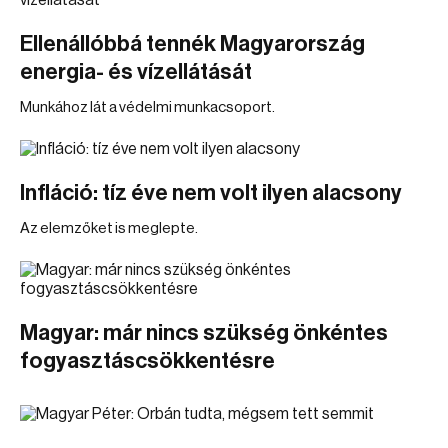
Ellenállóbbá tennék Magyarország
energia- és vízellátását
Munkához lát a védelmi munkacsoport.
Infláció: tíz éve nem volt ilyen alacsony
Az elemzőket is meglepte.
Magyar: már nincs szükség önkéntes
fogyasztáscsökkentésre