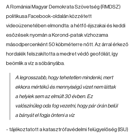
A Romániai Magyar Demokrata Szövetség (RMDSZ)
politikusa Facebook-oldalán közzétett
videoüzenetében elmondta: a hétfő éjszakai és keddi
esőzések nyomán a Korond-patak vízhozama
másodpercenként 50 köbméterre nőtt. Az árral érkező
hordalék felszakította a medret védő geofóliát, így
beömlik a víz a sóbányába.
A legrosszabb, hogy tehetetlen mindenki, mert
ekkora mértékű és mennyiségű vizet nem láttak
a helyiek sem az elmúlt 30 évben. Ez
valószínűleg oda fog vezetni, hogy pár órán belül
a bányát el fogja önteni a víz
- tájékoztatott a katasztrófavédelmi felügyelőség (ISU)