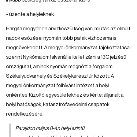
- üzente a helyieknek.
Hargita megyében árvízkészültség van, miután az elmúlt
napok esőzései nyomán több patak vízhozama is
megnövekedett. A megyei önkormányzat tájékoztatása
szerint Nyikómalomfalvánál le kellet zárni a 13C jelzésű
országutat, aminek nyomán megnőtt a forgalom
Székelyudvarhely és Székelykeresztúr között. A
megyei önkormányzat felhívást intézett a helyi
önkéntes tűzoltó egyesületekhez és kérte: álljanak a
helyi hatóságok, katasztrófavédelmi csapatok
rendelkezésére.
Parajdon május 8-án helyi szintű