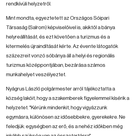
rendkívüli helyzetről.
Mint mondta, egyeztetett az Országos Sóipari
Társaság (Salrom) képviselőivel is, akiktől a bánya
helyreállítását, és ezt követően a turizmus és a
kitermelés újraindítását kérte. Az évente látogatók
százezreit vonzó sóbánya áll a helyi és regionális
turizmus középpontjában, bezárása számos
munkahelyet veszélyeztet.
Nyágrus László polgármester arról tájékoztatta a
község lakóit, hogy a szakemberek figyelemmel kísérik a
helyzetet. "Kérünk mindenkit, hogy vigyázzunk
egymásra, különösen az idősebbekre, gyerekekre. Ne
feledjük: egységben az erő, és a nehéz időkben még
inkább szükség van az összetartásra"