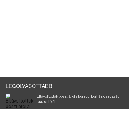
LEGOLVASOTTABB
Eltávolították posztjáról a borsodi kórház gazdasági
igazgatóját
Holttest Miskolcon: nem tudják, ki lehet