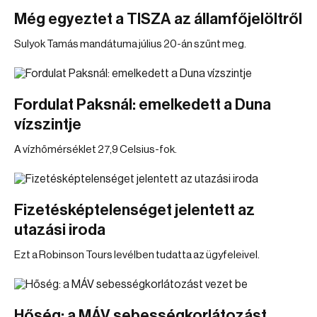
Még egyeztet a TISZA az államfőjelöltről
Sulyok Tamás mandátuma július 20-án szűnt meg.
Fordulat Paksnál: emelkedett a Duna
vízszintje
A vízhőmérséklet 27,9 Celsius-fok.
Fizetésképtelenséget jelentett az
utazási iroda
Ezt a Robinson Tours levélben tudatta az ügyfeleivel.
Hőség: a MÁV sebességkorlátozást