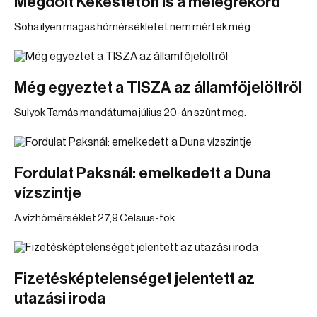
Megdőlt Kékestetőn is a melegrekord
Soha ilyen magas hőmérsékletet nem mértek még.
Még egyeztet a TISZA az államfőjelöltről
Sulyok Tamás mandátuma július 20-án szűnt meg.
Fordulat Paksnál: emelkedett a Duna
vízszintje
A vízhőmérséklet 27,9 Celsius-fok.
Fizetésképtelenséget jelentett az
utazási iroda