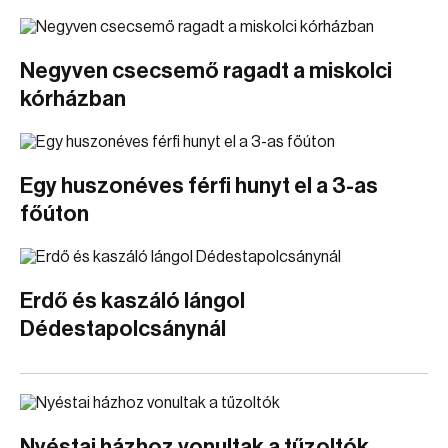
Negyven csecsemő ragadt a miskolci
kórházban
Egy huszonéves férfi hunyt el a 3-as
főúton
Erdő és kaszáló lángol
Dédestapolcsánynál
Nyéstai házhoz vonultak a tűzoltók