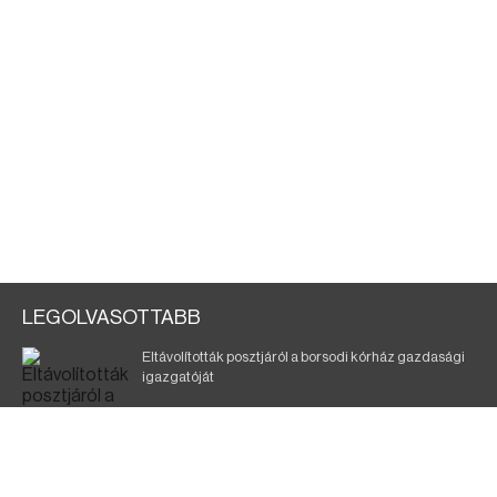
LEGOLVASOTTABB
Eltávolították posztjáról a borsodi kórház gazdasági
igazgatóját
Szélerőmű-fejlesztést tervez a TISZA-kormány