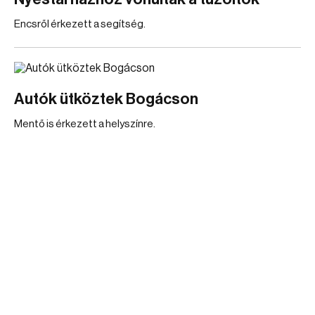
Encsről érkezett a segítség.
Autók ütköztek Bogácson
Mentő is érkezett a helyszínre.