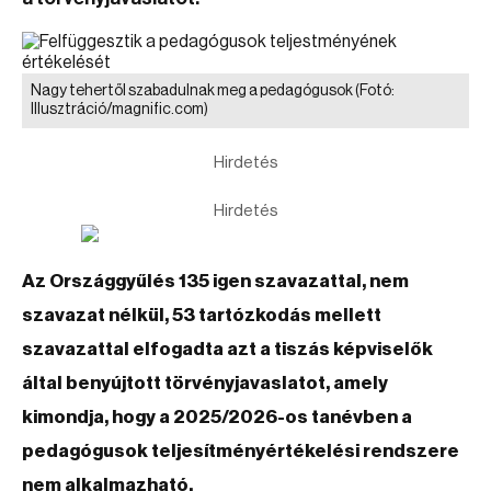
Nagy tehertől szabadulnak meg a pedagógusok
(Fotó:
Illusztráció/magnific.com)
Hirdetés
Hirdetés
Az Országgyűlés 135 igen szavazattal, nem
szavazat nélkül, 53 tartózkodás mellett
szavazattal elfogadta azt a tiszás képviselők
által benyújtott törvényjavaslatot, amely
kimondja, hogy a 2025/2026-os tanévben a
pedagógusok teljesítményértékelési rendszere
nem alkalmazható.