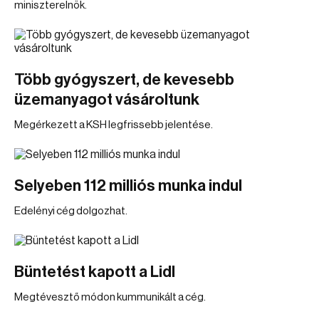
miniszterelnök.
Több gyógyszert, de kevesebb
üzemanyagot vásároltunk
Megérkezett a KSH legfrissebb jelentése.
Selyeben 112 milliós munka indul
Edelényi cég dolgozhat.
Büntetést kapott a Lidl
Megtévesztő módon kummunikált a cég.