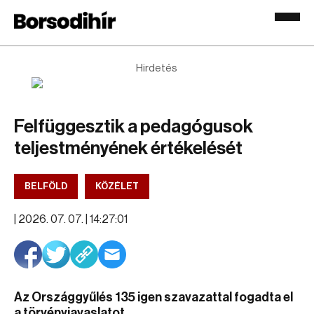
Hirdetés
Felfüggesztik a pedagógusok
teljestményének értékelését
BELFÖLD
KÖZÉLET
|
2026. 07. 07. | 14:27:01
Az Országgyűlés 135 igen szavazattal fogadta el
a törvényjavaslatot.