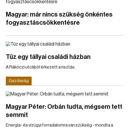
Magyar: már nincs szükség önkéntes
fogyasztáscsökkentésre
Tűz egy tállyai családi házban
A Rákóczi utcából érkezett a risztás.
Gazdaság
Magyar Péter: Orbán tudta, mégsem tett
semmit
Energia- és vízügyi forradalomra van szükség - mondta a