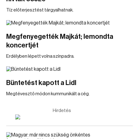
Tíz előterjesztést tárgyalhatnak.
Megfenyegették Majkát; lemondta
koncertjét
Erdélyben lépett volna színpadra.
Büntetést kapott a Lidl
Megtévesztő módon kummunikált a cég.
Hirdetés