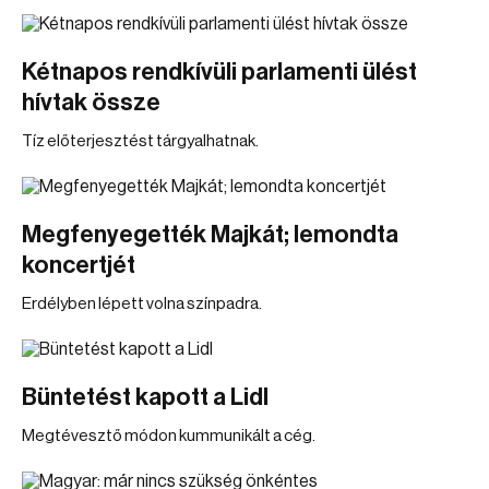
Kétnapos rendkívüli parlamenti ülést
hívtak össze
Tíz előterjesztést tárgyalhatnak.
Megfenyegették Majkát; lemondta
koncertjét
Erdélyben lépett volna színpadra.
Büntetést kapott a Lidl
Megtévesztő módon kummunikált a cég.