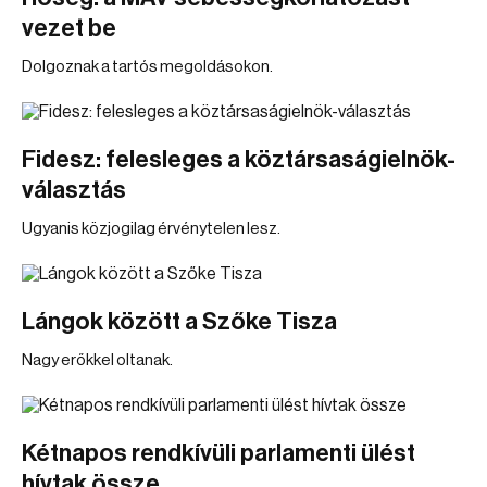
vezet be
Dolgoznak a tartós megoldásokon.
Fidesz: felesleges a köztársaságielnök-
választás
Ugyanis közjogilag érvénytelen lesz.
Lángok között a Szőke Tisza
Nagy erőkkel oltanak.
Kétnapos rendkívüli parlamenti ülést
hívtak össze