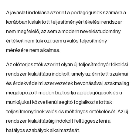
A javaslat indoklása szerint a pedagógusok számára a
korábban kialakított teljesítményértékelési rendszer
nem megfelelő, az sem a modern neveléstudomány
értékeit nem tükrözi, sem a valós teljesítmény
mérésére nem alkalmas.
Az előterjesztők szerint olyan új teljesítményértékelési
rendszer kialakítása indokolt, amely az érintett szakmai
és érdekvédelmi szervezetek bevonásával, szakmailag
megalapozott módon biztosítja a pedagógusok és a
munkájukat közvetlenül segítő foglalkoztatottak
teljesítményének valós és méltányos értékelését. Az új
rendszer kialakításáig indokolt felfüggeszteni a
hatályos szabályok alkalmazását.