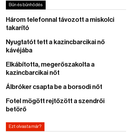
Bűn és bűnhődés
Három telefonnal távozott a miskolci
takarító
Nyugtatót tett a kazincbarcikai nő
kávéjába
Elkábította, megerőszakolta a
kazincbarcikai nőt
Álbróker csapta be a borsodi nőt
Fotel mögött rejtőzött a szendrői
betörő
Ezt olvasta már?