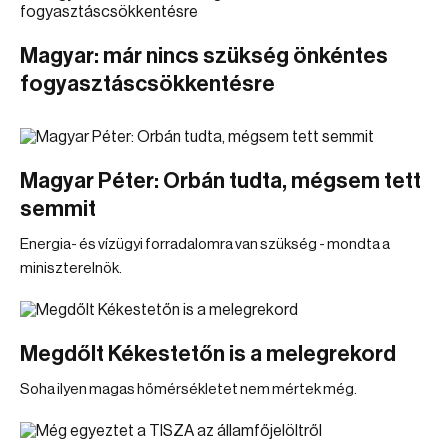
Magyar: már nincs szükség önkéntes
fogyasztáscsökkentésre
Magyar Péter: Orbán tudta, mégsem tett
semmit
Energia- és vízügyi forradalomra van szükség - mondta a
miniszterelnök.
Megdőlt Kékestetőn is a melegrekord
Soha ilyen magas hőmérsékletet nem mértek még.