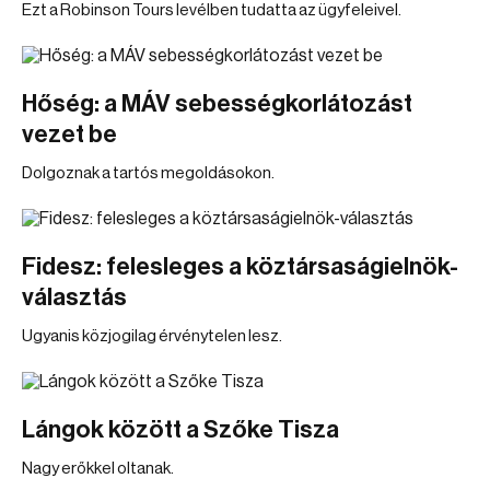
Ezt a Robinson Tours levélben tudatta az ügyfeleivel.
Hőség: a MÁV sebességkorlátozást
vezet be
Dolgoznak a tartós megoldásokon.
Fidesz: felesleges a köztársaságielnök-
választás
Ugyanis közjogilag érvénytelen lesz.
Lángok között a Szőke Tisza
Nagy erőkkel oltanak.