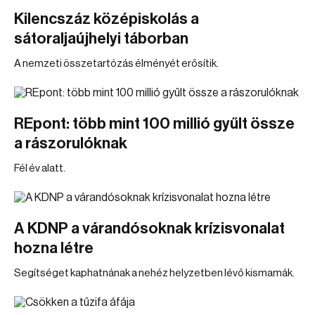
Kilencszáz középiskolás a
sátoraljaújhelyi táborban
A nemzeti összetartózás élményét erősítik.
REpont: több mint 100 millió gyűlt össze
a rászorulóknak
Fél év alatt.
A KDNP a várandósoknak krízisvonalat
hozna létre
Segítséget kaphatnának a nehéz helyzetben lévő kismamák.