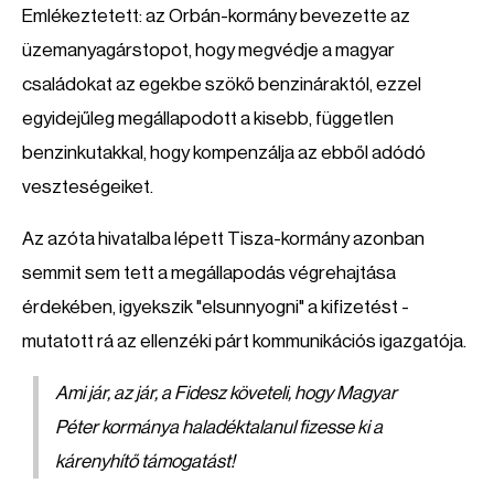
Emlékeztetett: az Orbán-kormány bevezette az
üzemanyagárstopot, hogy megvédje a magyar
családokat az egekbe szökő benzináraktól, ezzel
egyidejűleg megállapodott a kisebb, független
benzinkutakkal, hogy kompenzálja az ebből adódó
veszteségeiket.
Az azóta hivatalba lépett Tisza-kormány azonban
semmit sem tett a megállapodás végrehajtása
érdekében, igyekszik "elsunnyogni" a kifizetést -
mutatott rá az ellenzéki párt kommunikációs igazgatója.
Ami jár, az jár, a Fidesz követeli, hogy Magyar
Péter kormánya haladéktalanul fizesse ki a
kárenyhítő támogatást!