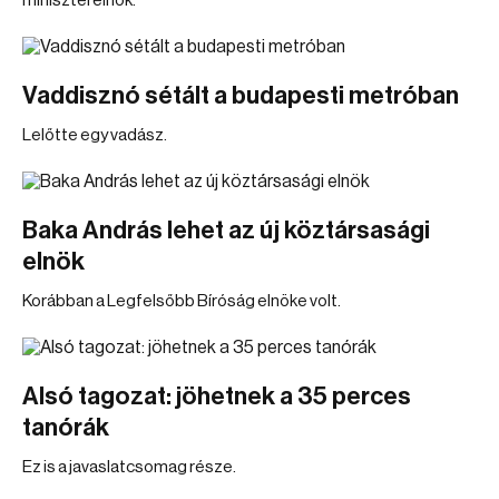
miniszterelnök.
Vaddisznó sétált a budapesti metróban
Lelőtte egy vadász.
Baka András lehet az új köztársasági
elnök
Korábban a Legfelsőbb Bíróság elnöke volt.
Alsó tagozat: jöhetnek a 35 perces
tanórák
Ez is a javaslatcsomag része.