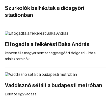
Szurkolók balhéztak a diósgyőri
stadionban
Elfogadta a felkérést Baka András
készen áll a magyar nemzet egységéért dolgozni - írta a
miniszterelnök.
Vaddisznó sétált a budapesti metróban
Lelőtte egy vadász.