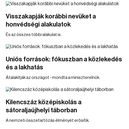
Visszakapják korábbi nevüket a
honvédségi alakulatok
És az összes többi alakulat is.
Uniós források: fókuszban a közlekedés
és a lakhatás
Átalakítják az országot - mondta a miniszterelnök.
Kilencszáz középiskolás a
sátoraljaújhelyi táborban
A nemzeti összetartózás élményét erősítik.