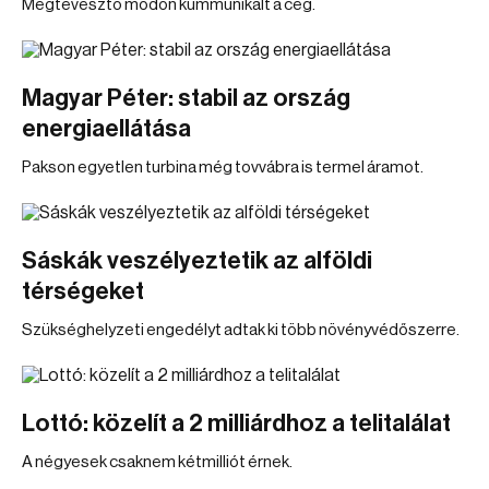
Megtévesztő módon kummunikált a cég.
Magyar Péter: stabil az ország
energiaellátása
Pakson egyetlen turbina még tovvábra is termel áramot.
Sáskák veszélyeztetik az alföldi
térségeket
Szükséghelyzeti engedélyt adtak ki több növényvédőszerre.
Lottó: közelít a 2 milliárdhoz a telitalálat
A négyesek csaknem kétmilliót érnek.