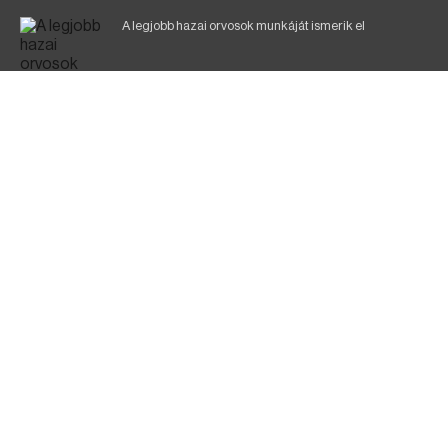
A legjobb hazai orvosok munkáját ismerik el
Eltávolították posztjáról a borsodi kórház gazdasági
igazgatóját
Holttest Miskolcon: nem tudják, ki lehet
Éjszakai fürdőzés várja a vendégeket Borsodban is
Jó ütemben halad a Mezőzombor–Nyíregyháza
vasútvonal felújítása