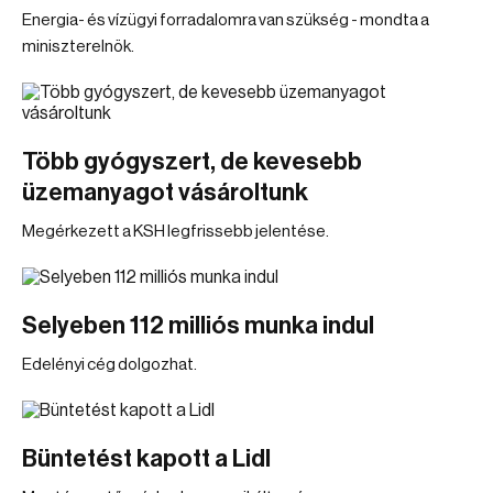
Energia- és vízügyi forradalomra van szükség - mondta a
miniszterelnök.
Több gyógyszert, de kevesebb
üzemanyagot vásároltunk
Megérkezett a KSH legfrissebb jelentése.
Selyeben 112 milliós munka indul
Edelényi cég dolgozhat.
Büntetést kapott a Lidl