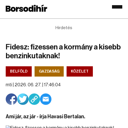
Hirdetés
Fidesz: fizessen a kormány a kisebb
benzinkutaknak!
BELFÖLD
GAZDASÁG
KÖZÉLET
mti |
2026. 06. 27. | 17:46:04
Ami jár, az jár - írja Havasi Bertalan.