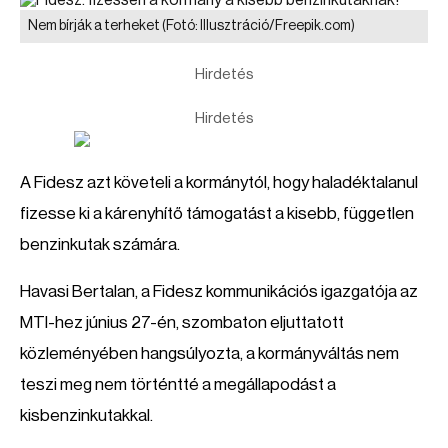
Nem bírják a terheket
(Fotó: Illusztráció/Freepik.com)
Hirdetés
Hirdetés
A Fidesz azt követeli a kormánytól, hogy haladéktalanul
fizesse ki a kárenyhítő támogatást a kisebb, független
benzinkutak számára.
Havasi Bertalan, a Fidesz kommunikációs igazgatója az
MTI-hez június 27-én, szombaton eljuttatott
közleményében hangsúlyozta, a kormányváltás nem
teszi meg nem történtté a megállapodást a
kisbenzinkutakkal.