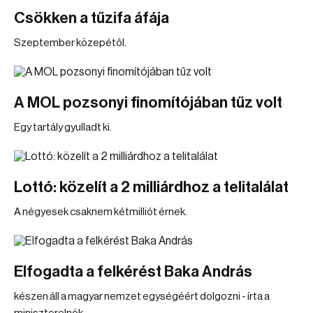
Csökken a tűzifa áfája
Szeptember közepétől.
A MOL pozsonyi finomítójában tűz volt
Egy tartály gyulladt ki.
Lottó: közelít a 2 milliárdhoz a telitalálat
A négyesek csaknem kétmilliót érnek.
Elfogadta a felkérést Baka András
készen áll a magyar nemzet egységéért dolgozni - írta a