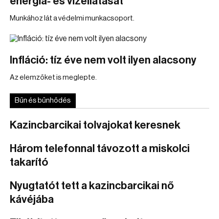
energia- és vízellátását
Munkához lát a védelmi munkacsoport.
Infláció: tíz éve nem volt ilyen alacsony
Az elemzőket is meglepte.
Bűn és bűnhődés
Kazincbarcikai tolvajokat keresnek
Három telefonnal távozott a miskolci
takarító
Nyugtatót tett a kazincbarcikai nő
kávéjába