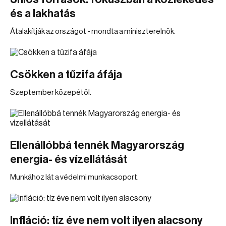
és a lakhatás
Átalakítják az országot - mondta a miniszterelnök.
Csökken a tűzifa áfája
Szeptember közepétől.
Ellenállóbbá tennék Magyarország
energia- és vízellátását
Munkához lát a védelmi munkacsoport.
Infláció: tíz éve nem volt ilyen alacsony