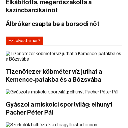
Elkábította, megerőszakolta a
kazincbarcikai nőt
Álbróker csapta be a borsodi nőt
Ezt olvasta már?
Tizenötezer köbméter víz juthat a
Kemence-patakba és a Bózsvába
Gyászol a miskolci sportvilág: elhunyt
Pacher Péter Pál