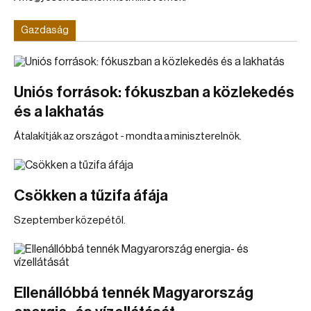
Gazdaság
Uniós források: fókuszban a közlekedés
és a lakhatás
Átalakítják az országot - mondta a miniszterelnök.
Csökken a tűzifa áfája
Szeptember közepétől.
Ellenállóbbá tennék Magyarország