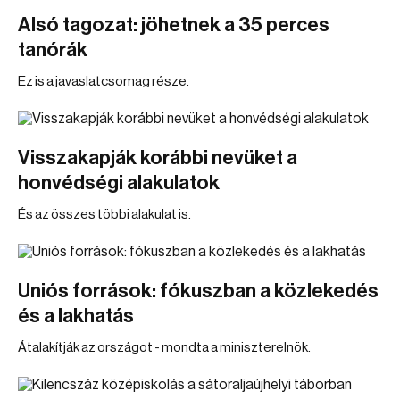
Alsó tagozat: jöhetnek a 35 perces
tanórák
Ez is a javaslatcsomag része.
Visszakapják korábbi nevüket a
honvédségi alakulatok
És az összes többi alakulat is.
Uniós források: fókuszban a közlekedés
és a lakhatás
Átalakítják az országot - mondta a miniszterelnök.