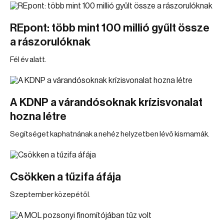
REpont: több mint 100 millió gyűlt össze
a rászorulóknak
Fél év alatt.
A KDNP a várandósoknak krízisvonalat
hozna létre
Segítséget kaphatnának a nehéz helyzetben lévő kismamák.
Csökken a tűzifa áfája
Szeptember közepétől.