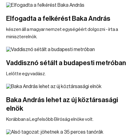
Elfogadta a felkérést Baka András
készen áll a magyar nemzet egységéért dolgozni - írta a
miniszterelnök.
Vaddisznó sétált a budapesti metróban
Lelőtte egy vadász.
Baka András lehet az új köztársasági
elnök
Korábban a Legfelsőbb Bíróság elnöke volt.