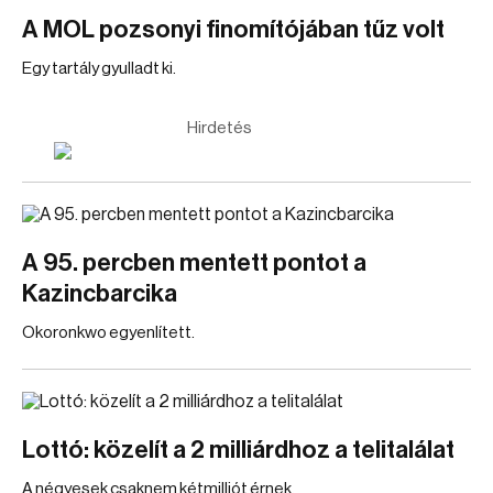
A MOL pozsonyi finomítójában tűz volt
Egy tartály gyulladt ki.
Hirdetés
A 95. percben mentett pontot a
Kazincbarcika
Okoronkwo egyenlített.
Lottó: közelít a 2 milliárdhoz a telitalálat
A négyesek csaknem kétmilliót érnek.