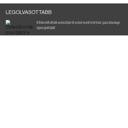
LEGOLVASOTTABB
Eltávolították posztjáról a borsodi kórház gazdasági
igazgatóját
Szélerőmű-fejlesztést tervez a TISZA-kormány
Kigyulladt egy épület Tokajban
Elmarad a DVTK–Szentlőrinc meccs
A KDNP szerint a TISZA-kormány nem tett semmit