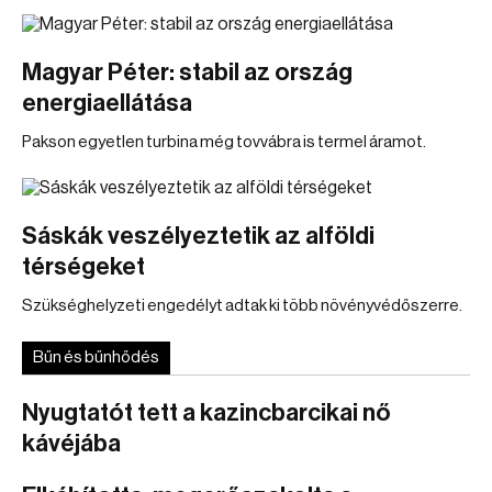
Magyar Péter: stabil az ország
energiaellátása
Pakson egyetlen turbina még tovvábra is termel áramot.
Sáskák veszélyeztetik az alföldi
térségeket
Szükséghelyzeti engedélyt adtak ki több növényvédőszerre.
Bűn és bűnhődés
Nyugtatót tett a kazincbarcikai nő
kávéjába