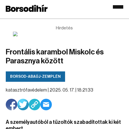
Hirdetés
Frontális karambol Miskolc és
Parasznya között
BORSOD-ABAÚJ-ZEMPLÉN
katasztrófavédelem |
2025. 05. 17. | 18:21:33
A személyautóból a tűzoltók szabadítottak ki két
embert.