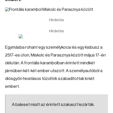
Hirdetés
Hirdetés
Egymásba rohant egy személykocsi és egy kisbusz a
2517-es úton, Miskolc és Parasznya között május 17-én
délután. A frontális karambolban érintett mindkét
járműben két-két ember utazott. A személyautóból a
diósgyőri hivatásos tűzoltók szabadítottak ki két
embert.
A baleset miatt az érintett szakaszt lezárták.