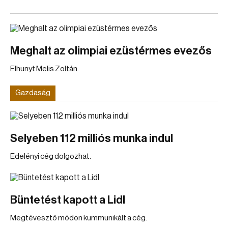
Meghalt az olimpiai ezüstérmes evezős
Elhunyt Melis Zoltán.
Gazdaság
Selyeben 112 milliós munka indul
Edelényi cég dolgozhat.
Büntetést kapott a Lidl
Megtévesztő módon kummunikált a cég.