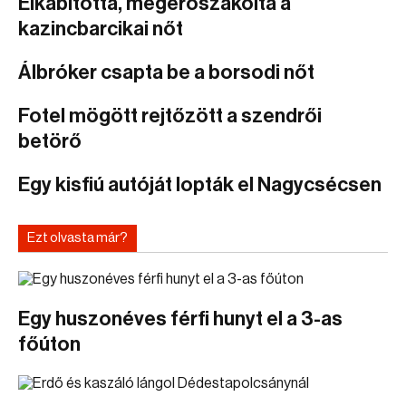
Elkábította, megerőszakolta a
kazincbarcikai nőt
Álbróker csapta be a borsodi nőt
Fotel mögött rejtőzött a szendrői
betörő
Egy kisfiú autóját lopták el Nagycsécsen
Ezt olvasta már?
Egy huszonéves férfi hunyt el a 3-as
főúton