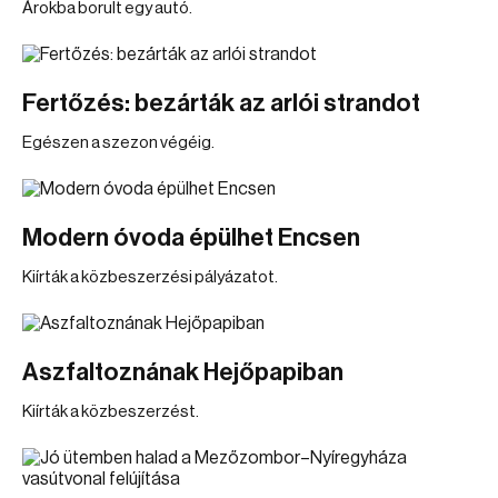
Árokba borult egy autó.
Fertőzés: bezárták az arlói strandot
Egészen a szezon végéig.
Modern óvoda épülhet Encsen
Kiírták a közbeszerzési pályázatot.
Aszfaltoznának Hejőpapiban
Kiírták a közbeszerzést.