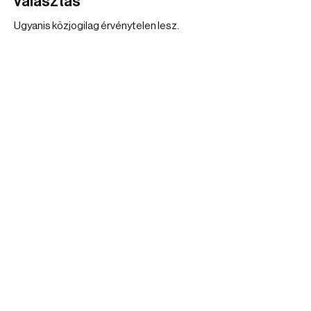
választás
Ugyanis közjogilag érvénytelen lesz.