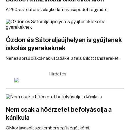
A 260-as főúton szalagkorlátnak csapódott egy autó.
Ózdon és Sátoraljaújhelyen is gyűjtenek
iskolás gyerekeknek
Nehéz sorsú diákoknak juttatják el a felajánlott tanszereket.
Hirdetés
Nem csak a hőérzetet befolyásolja a
kánikula
Olykor javasolt szakember segítségét kérni.