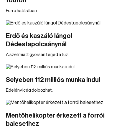
főúton
Forró határában.
Erdő és kaszáló lángol
Dédestapolcsánynál
A szél miatt gyorsan terjed a tűz.
Selyeben 112 milliós munka indul
Edelényi cég dolgozhat.
Mentőhelikopter érkezett a forrói
balesethez