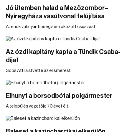
Jó ütemben halad a Mezőzombor–
Nyíregyháza vasútvonal felújítása
A rendkívüli nyári hőség sem okozott csúszást.
Az ózdi kapitány kapta a Tündik Csaba-
díjat
Soós Attila átvette az elismerést.
Elhunyt a borsodbótai polgármester
A település vezetője 70 évet élt.
Baleset a kazincbarcikai elkerülőn