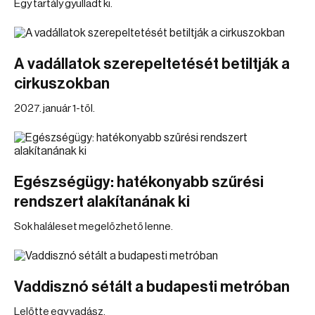
Egy tartály gyulladt ki.
A vadállatok szerepeltetését betiltják a
cirkuszokban
2027. január 1-től.
Egészségügy: hatékonyabb szűrési
rendszert alakítanának ki
Sok haláleset megelőzhető lenne.
Vaddisznó sétált a budapesti metróban
Lelőtte egy vadász.