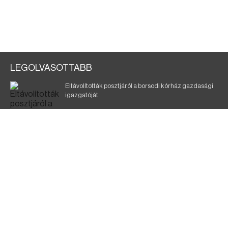
LEGOLVASOTTABB
Eltávolították posztjáról a borsodi kórház gazdasági
igazgatóját
Holttest Miskolcon: nem tudják, ki lehet
Éjszakai fürdőzés várja a vendégeket Borsodban is
Szélerőmű-fejlesztést tervez a TISZA-kormány