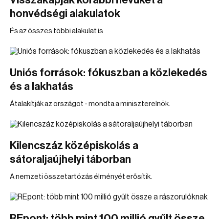
Visszakapják korábbi nevüket a
honvédségi alakulatok
És az összes többi alakulat is.
Uniós források: fókuszban a közlekedés
és a lakhatás
Átalakítják az országot - mondta a miniszterelnök.
Kilencszáz középiskolás a
sátoraljaújhelyi táborban
A nemzeti összetartózás élményét erősítik.
REpont: több mint 100 millió gyűlt össze