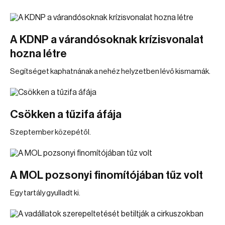
A KDNP a várandósoknak krízisvonalat
hozna létre
Segítséget kaphatnának a nehéz helyzetben lévő kismamák.
Csökken a tűzifa áfája
Szeptember közepétől.
A MOL pozsonyi finomítójában tűz volt
Egy tartály gyulladt ki.