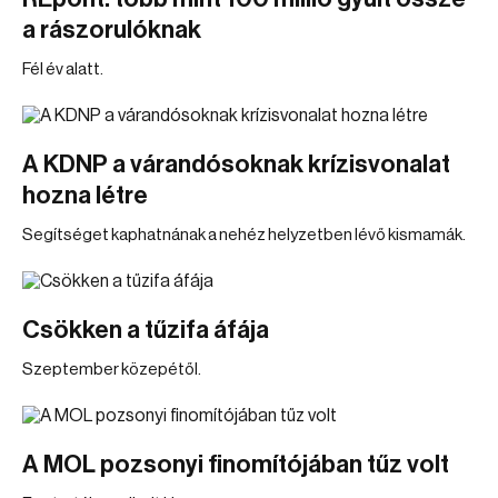
a rászorulóknak
Fél év alatt.
A KDNP a várandósoknak krízisvonalat
hozna létre
Segítséget kaphatnának a nehéz helyzetben lévő kismamák.
Csökken a tűzifa áfája
Szeptember közepétől.
A MOL pozsonyi finomítójában tűz volt