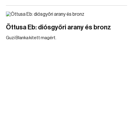
Öttusa Eb: diósgyőri arany és bronz
Guzi Blanka kitett magért.