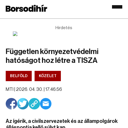
Hirdetés
Független környezetvédelmi
hatóságot hoz létre a TISZA
BELFÖLD
KÖZÉLET
MTI |
2026. 04. 30. | 17:46:56
Az ígérik, a civilszervezetek és az állampolgárok
álláspontja kellő súlyt kap.