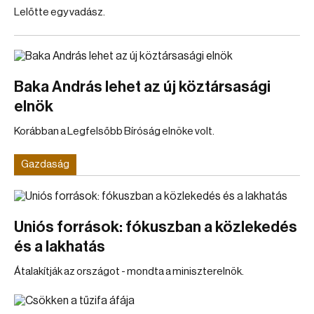
Lelőtte egy vadász.
Baka András lehet az új köztársasági
elnök
Korábban a Legfelsőbb Bíróság elnöke volt.
Gazdaság
Uniós források: fókuszban a közlekedés
és a lakhatás
Átalakítják az országot - mondta a miniszterelnök.