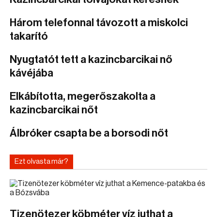
Három telefonnal távozott a miskolci
takarító
Nyugtatót tett a kazincbarcikai nő
kávéjába
Elkábította, megerőszakolta a
kazincbarcikai nőt
Álbróker csapta be a borsodi nőt
Ezt olvasta már?
Tizenötezer köbméter víz juthat a