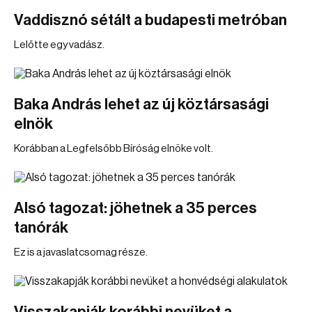
Vaddisznó sétált a budapesti metróban
Lelőtte egy vadász.
Baka András lehet az új köztársasági
elnök
Korábban a Legfelsőbb Bíróság elnöke volt.
Alsó tagozat: jöhetnek a 35 perces
tanórák
Ez is a javaslatcsomag része.