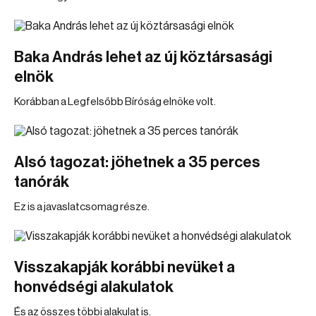
Baka András lehet az új köztársasági
elnök
Korábban a Legfelsőbb Bíróság elnöke volt.
Alsó tagozat: jöhetnek a 35 perces
tanórák
Ez is a javaslatcsomag része.
Visszakapják korábbi nevüket a
honvédségi alakulatok
És az összes többi alakulat is.