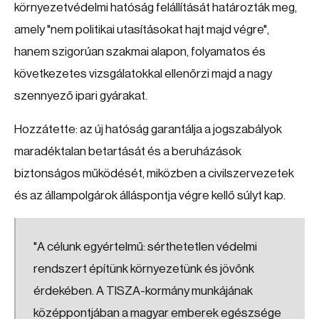
környezetvédelmi hatóság felállítását határozták meg,
amely "nem politikai utasításokat hajt majd végre",
hanem szigorúan szakmai alapon, folyamatos és
következetes vizsgálatokkal ellenőrzi majd a nagy
szennyező ipari gyárakat.
Hozzátette: az új hatóság garantálja a jogszabályok
maradéktalan betartását és a beruházások
biztonságos működését, miközben a civilszervezetek
és az állampolgárok álláspontja végre kellő súlyt kap.
"A célunk egyértelmű: sérthetetlen védelmi
rendszert építünk környezetünk és jövőnk
érdekében. A TISZA-kormány munkájának
középpontjában a magyar emberek egészsége