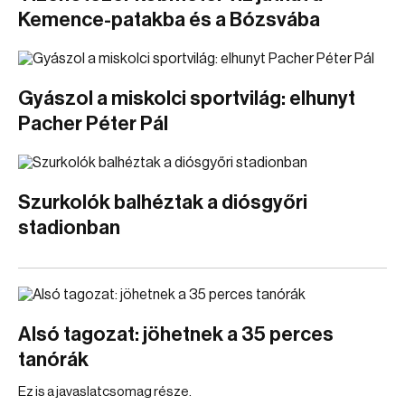
Kemence-patakba és a Bózsvába
Gyászol a miskolci sportvilág: elhunyt
Pacher Péter Pál
Szurkolók balhéztak a diósgyőri
stadionban
Alsó tagozat: jöhetnek a 35 perces
tanórák
Ez is a javaslatcsomag része.