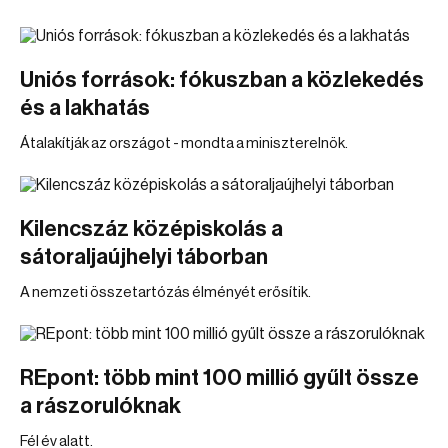
Uniós források: fókuszban a közlekedés
és a lakhatás
Átalakítják az országot - mondta a miniszterelnök.
Kilencszáz középiskolás a
sátoraljaújhelyi táborban
A nemzeti összetartózás élményét erősítik.
REpont: több mint 100 millió gyűlt össze
a rászorulóknak
Fél év alatt.