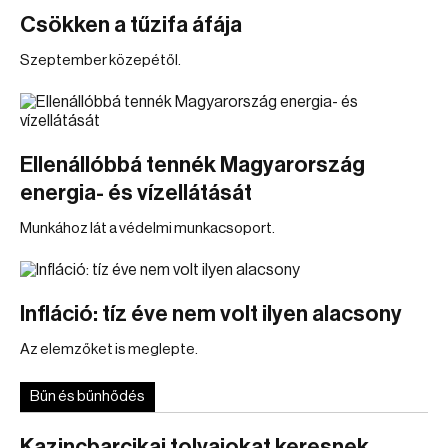
Csökken a tűzifa áfája
Szeptember közepétől.
Ellenállóbbá tennék Magyarország
energia- és vízellátását
Munkához lát a védelmi munkacsoport.
Infláció: tíz éve nem volt ilyen alacsony
Az elemzőket is meglepte.
Bűn és bűnhődés
Kazincbarcikai tolvajokat keresnek