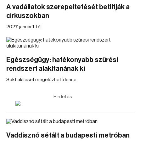
A vadállatok szerepeltetését betiltják a
cirkuszokban
2027. január 1-től.
Egészségügy: hatékonyabb szűrési
rendszert alakítanának ki
Sok haláleset megelőzhető lenne.
Hirdetés
Vaddisznó sétált a budapesti metróban