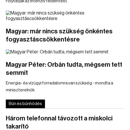
Folytatják az intenzív felderítést.
Magyar: már nincs szükség önkéntes
fogyasztáscsökkentésre
Magyar Péter: Orbán tudta, mégsem tett
semmit
Energia- és vízügyi forradalomra van szükség - mondta a
miniszterelnök.
Bűn és bűnhődés
Három telefonnal távozott a miskolci
takarító