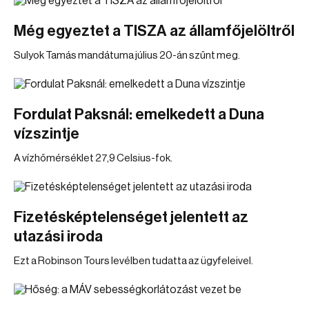
Még egyeztet a TISZA az államfőjelöltről
Sulyok Tamás mandátuma július 20-án szűnt meg.
Fordulat Paksnál: emelkedett a Duna
vízszintje
A vízhőmérséklet 27,9 Celsius-fok.
Fizetésképtelenséget jelentett az
utazási iroda
Ezt a Robinson Tours levélben tudatta az ügyfeleivel.