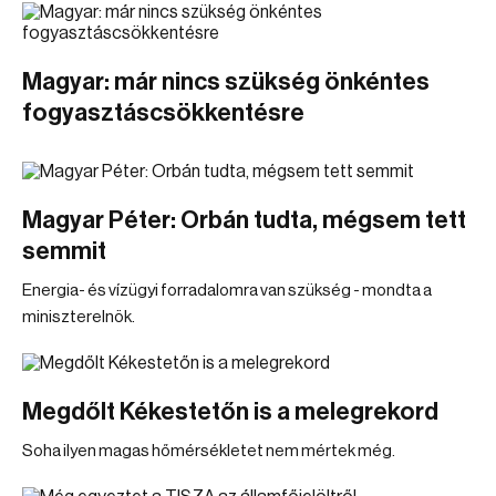
Magyar: már nincs szükség önkéntes
fogyasztáscsökkentésre
Magyar Péter: Orbán tudta, mégsem tett
semmit
Energia- és vízügyi forradalomra van szükség - mondta a
miniszterelnök.
Megdőlt Kékestetőn is a melegrekord
Soha ilyen magas hőmérsékletet nem mértek még.