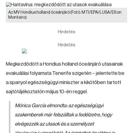
Az MV Hondius holland óceánjáró
(Fotó: MTI/EPA/LUSA/Elton
Monteiro)
Hirdetés
Hirdetés
Megkezdődött a Hondius holland óceánjáró utasainak
evakuálási folyamata Tenerife szigetén – jelentette be
a spanyol egészségügyi miniszter a kikötőben tartott
sajtótájékoztatón május 10-én reggel.
Mónica García elmondta: az egészségügyi
szakemberek már felszálltak a fedélzetre, hogy
elvégezzék az utasok és a személyzet