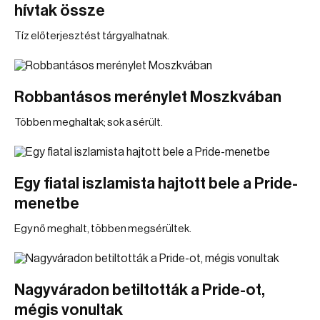
hívtak össze
Tíz előterjesztést tárgyalhatnak.
Robbantásos merénylet Moszkvában
Többen meghaltak; sok a sérült.
Egy fiatal iszlamista hajtott bele a Pride-
menetbe
Egy nő meghalt, többen megsérültek.
Nagyváradon betiltották a Pride-ot,
mégis vonultak