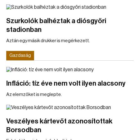
Szurkolók balhéztak a diósgyőri
stadionban
Aztán egy másik drukker is megérkezett.
Gazdaság
Infláció: tíz éve nem volt ilyen alacsony
Az elemzőket is meglepte.
Veszélyes kártevőt azonosítottak
Borsodban