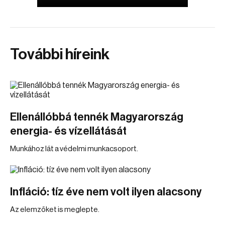
További híreink
Ellenállóbbá tennék Magyarország
energia- és vízellátását
Munkához lát a védelmi munkacsoport.
Infláció: tíz éve nem volt ilyen alacsony
Az elemzőket is meglepte.