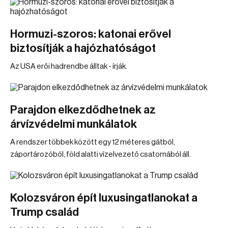
Hormuzi-szoros: katonai erővel
biztosítják a hajózhatóságot
Az USA erői hadrendbe álltak - írják.
Parajdon elkezdődhetnek az
árvízvédelmi munkálatok
A rendszer többek között egy 12 méteres gátból,
záportározóból, föld alatti vízelvezető csatornából áll.
Kolozsváron épít luxusingatlanokat a
Trump család