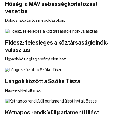
Hőség: a MÁV sebességkorlátozást
vezet be
Dolgoznak a tartós megoldásokon.
Fidesz: felesleges a köztársaságielnök-
választás
Ugyanis közjogilag érvénytelen lesz.
Lángok között a Szőke Tisza
Nagy erőkkel oltanak.
Kétnapos rendkívüli parlamenti ülést