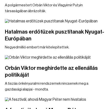
A polgármestert Orbán Viktor és Vlagyimir Putyin
társaságában ábrázolták.
Hatalmas erdőtüzek pusztítanak Nyugat-
Európában
Negyedmillió embert már kitelepítettek.
Orbán Viktor meghirdette az ellenállás
politikáját
A tiszás önkényuralmi rendszernek nincsenek meg a
gazdasági alapjai - mondta.