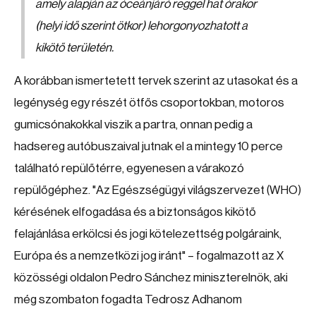
amely alapján az óceánjáró reggel hat órakor
(helyi idő szerint ötkor) lehorgonyozhatott a
kikötő területén.
A korábban ismertetett tervek szerint az utasokat és a
legénység egy részét ötfős csoportokban, motoros
gumicsónakokkal viszik a partra, onnan pedig a
hadsereg autóbuszaival jutnak el a mintegy 10 perce
található repülőtérre, egyenesen a várakozó
repülőgéphez. "Az Egészségügyi világszervezet (WHO)
kérésének elfogadása és a biztonságos kikötő
felajánlása erkölcsi és jogi kötelezettség polgáraink,
Európa és a nemzetközi jog iránt" – fogalmazott az X
közösségi oldalon Pedro Sánchez miniszterelnök, aki
még szombaton fogadta Tedrosz Adhanom