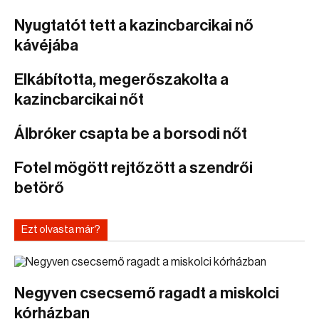
Nyugtatót tett a kazincbarcikai nő
kávéjába
Elkábította, megerőszakolta a
kazincbarcikai nőt
Álbróker csapta be a borsodi nőt
Fotel mögött rejtőzött a szendrői
betörő
Ezt olvasta már?
Negyven csecsemő ragadt a miskolci
kórházban