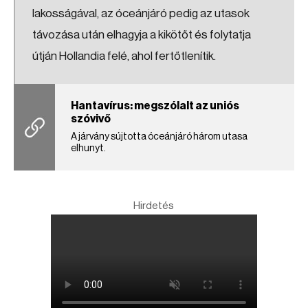
lakosságával, az óceánjáró pedig az utasok
távozása után elhagyja a kikötőt és folytatja
útján Hollandia felé, ahol fertőtlenítik.
Hantavírus: megszólalt az uniós
szóvivő
A járvány sújtotta óceánjáró három utasa
elhunyt.
Hirdetés