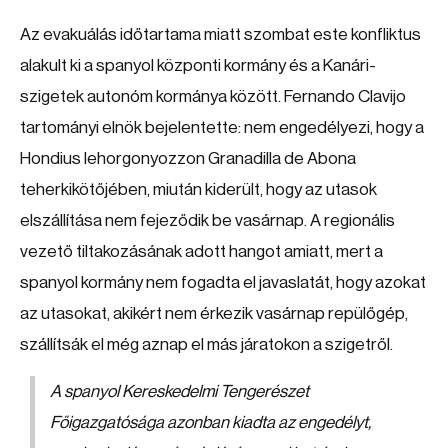
Az evakuálás időtartama miatt szombat este konfliktus
alakult ki a spanyol központi kormány és a Kanári-
szigetek autonóm kormánya között. Fernando Clavijo
tartományi elnök bejelentette: nem engedélyezi, hogy a
Hondius lehorgonyozzon Granadilla de Abona
teherkikötőjében, miután kiderült, hogy az utasok
elszállítása nem fejeződik be vasárnap. A regionális
vezető tiltakozásának adott hangot amiatt, mert a
spanyol kormány nem fogadta el javaslatát, hogy azokat
az utasokat, akikért nem érkezik vasárnap repülőgép,
szállítsák el még aznap el más járatokon a szigetről.
A spanyol Kereskedelmi Tengerészet
Főigazgatósága azonban kiadta az engedélyt,