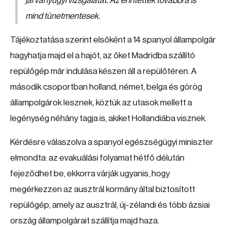
járványügyi vizsgálatát. Az érintettek továbbra is
mind tünetmentesek.
Tájékoztatása szerint elsőként a 14 spanyol állampolgár
hagyhatja majd el a hajót, az őket Madridba szállító
repülőgép már indulása készen áll a repülőtéren. A
második csoportban holland, német, belga és görög
állampolgárok lesznek, köztük az utasok mellett a
legénység néhány tagja is, akiket Hollandiába visznek.
Kérdésre válaszolva a spanyol egészségügyi miniszter
elmondta: az evakuálási folyamat hétfő délután
fejeződhet be, ekkorra várják ugyanis, hogy
megérkezzen az ausztrál kormány által biztosított
repülőgép, amely az ausztrál, új-zélandi és több ázsiai
ország állampolgárait szállítja majd haza.