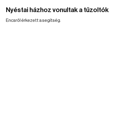
Nyéstai házhoz vonultak a tűzoltók
Encsről érkezett a segítség.