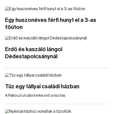
Egy huszonéves férfi hunyt el a 3-as
főúton
Erdő és kaszáló lángol
Dédestapolcsánynál
Tűz egy tállyai családi házban
A Rákóczi utcából érkezett a risztás.