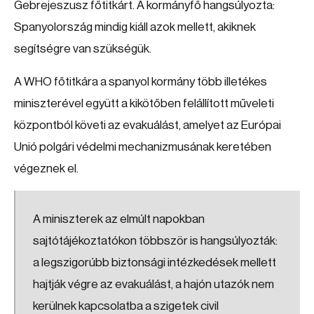
Gebrejeszusz főtitkárt. A kormányfő hangsúlyozta:
Spanyolország mindig kiáll azok mellett, akiknek
segítségre van szükségük.
A WHO főtitkára a spanyol kormány több illetékes
miniszterével együtt a kikötőben felállított műveleti
központból követi az evakuálást, amelyet az Európai
Unió polgári védelmi mechanizmusának keretében
végeznek el.
A miniszterek az elmúlt napokban
sajtótájékoztatókon többször is hangsúlyozták:
a legszigorúbb biztonsági intézkedések mellett
hajtják végre az evakuálást, a hajón utazók nem
kerülnek kapcsolatba a szigetek civil