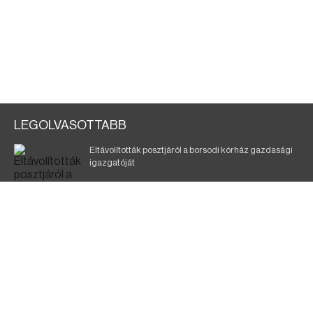
LEGOLVASOTTABB
Eltávolították posztjáról a borsodi kórház gazdasági
igazgatóját
Szélerőmű-fejlesztést tervez a TISZA-kormány
Kigyulladt egy épület Tokajban