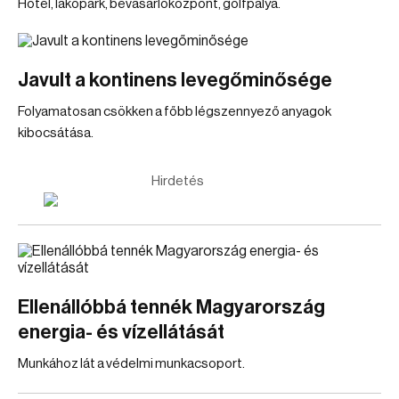
Hotel, lakópark, bevásárlóközpont, golfpálya.
Javult a kontinens levegőminősége
Folyamatosan csökken a főbb légszennyező anyagok
kibocsátása.
Hirdetés
Ellenállóbbá tennék Magyarország
energia- és vízellátását
Munkához lát a védelmi munkacsoport.