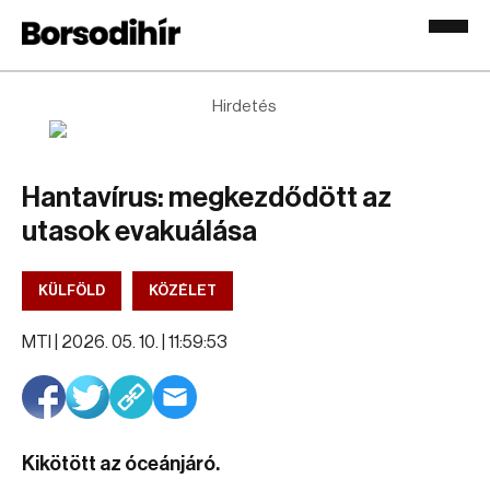
Hirdetés
Hantavírus: megkezdődött az
utasok evakuálása
KÜLFÖLD
KÖZÉLET
MTI |
2026. 05. 10. | 11:59:53
Kikötött az óceánjáró.