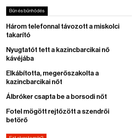
Bűn és bűnhődés
Három telefonnal távozott a miskolci
takarító
Nyugtatót tett a kazincbarcikai nő
kávéjába
Elkábította, megerőszakolta a
kazincbarcikai nőt
Álbróker csapta be a borsodi nőt
Fotel mögött rejtőzött a szendrői
betörő