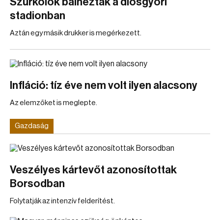
Szurkolók balhéztak a diósgyőri
stadionban
Aztán egy másik drukker is megérkezett.
Infláció: tíz éve nem volt ilyen alacsony
Az elemzőket is meglepte.
Gazdaság
Veszélyes kártevőt azonosítottak
Borsodban
Folytatják az intenzív felderítést.