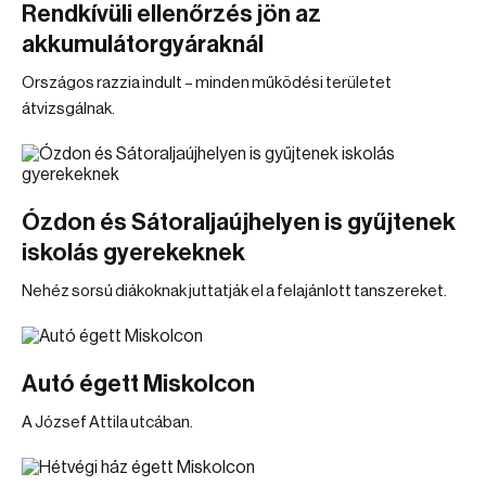
Rendkívüli ellenőrzés jön az
akkumulátorgyáraknál
Országos razzia indult – minden működési területet
átvizsgálnak.
Ózdon és Sátoraljaújhelyen is gyűjtenek
iskolás gyerekeknek
Nehéz sorsú diákoknak juttatják el a felajánlott tanszereket.
Autó égett Miskolcon
A József Attila utcában.