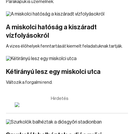
Párakapuk is üzemelnek.
A miskolci hatóság a kiszáradt
vízfolyásokról
A vizes élőhelyek fenntartását kiemelt feladatuknak tartják.
Kétirányú lesz egy miskolci utca
Változik a forgalmi rend.
Hirdetés