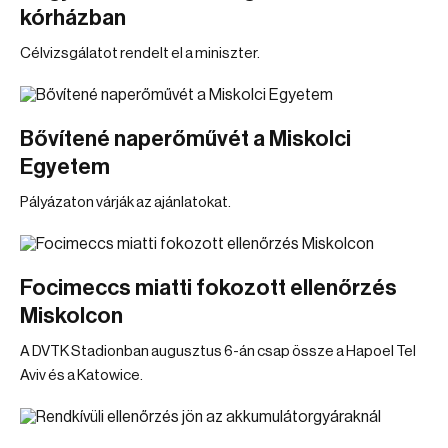
kórházban
Célvizsgálatot rendelt el a miniszter.
Bővítené naperőművét a Miskolci
Egyetem
Pályázaton várják az ajánlatokat.
Focimeccs miatti fokozott ellenőrzés
Miskolcon
A DVTK Stadionban augusztus 6-án csap össze a Hapoel Tel
Aviv és a Katowice.