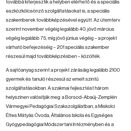
továbbá kiterjesztik a helyben elérhető és a speciális
eszközkölcsönző szolgáltatásokat is, a speciális
szakemberek továbbképzésével együtt. Az ütemterv
szerint november végéig legalább 40, jövő március
végéig legalább 75, míg jövő június végéig – a projekt
várható befejezéséig – 201 speciális szakember
részesül majd továbbképzésben – közölték.
A sajtóanyag szerint a projekt zárásáig legalább 2100
gyermek és tanuló részesül az emelt szintű
szolgáltatásokban. A szakmai fejlesztést három
helyszínen valósítják meg: a Borsod-Abaúj-Zemplén
Vármegyei Pedagógiai Szakszolgálatban, a Miskolci
Éltes Mátyás Óvoda, Általános Iskola és Egységes
Gyógypedagógiai Módszertani Intézményben és a