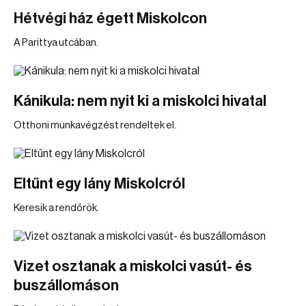
Hétvégi ház égett Miskolcon
A Parittya utcában.
Kánikula: nem nyit ki a miskolci hivatal
Otthoni munkavégzést rendeltek el.
Eltűnt egy lány Miskolcról
Keresik a rendőrök.
Vizet osztanak a miskolci vasút- és
buszállomáson