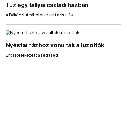
Tűz egy tállyai családi házban
A Rákóczi utcából érkezett a risztás.
Nyéstai házhoz vonultak a tűzoltók
Encsről érkezett a segítség.