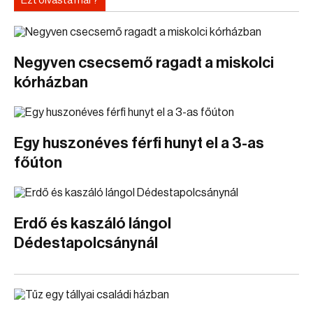
Ezt olvasta már?
Negyven csecsemő ragadt a miskolci
kórházban
Egy huszonéves férfi hunyt el a 3-as
főúton
Erdő és kaszáló lángol
Dédestapolcsánynál