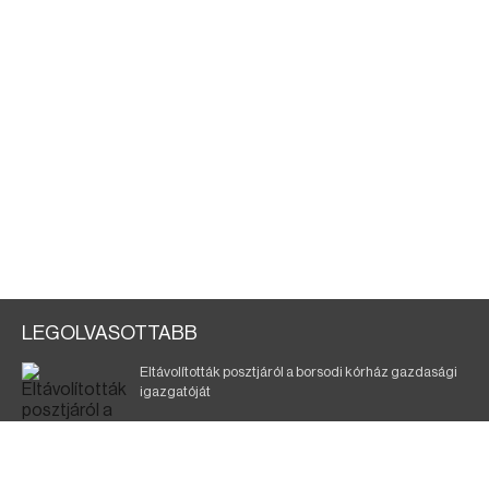
LEGOLVASOTTABB
Eltávolították posztjáról a borsodi kórház gazdasági
igazgatóját
Szélerőmű-fejlesztést tervez a TISZA-kormány