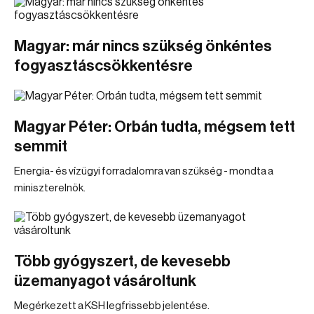
Magyar: már nincs szükség önkéntes
fogyasztáscsökkentésre
Magyar Péter: Orbán tudta, mégsem tett
semmit
Energia- és vízügyi forradalomra van szükség - mondta a
miniszterelnök.
Több gyógyszert, de kevesebb
üzemanyagot vásároltunk
Megérkezett a KSH legfrissebb jelentése.