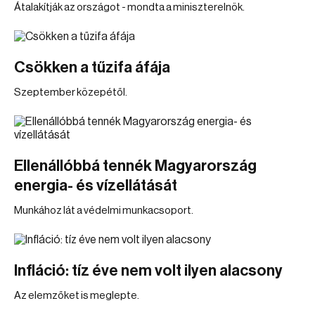
Átalakítják az országot - mondta a miniszterelnök.
Csökken a tűzifa áfája
Szeptember közepétől.
Ellenállóbbá tennék Magyarország
energia- és vízellátását
Munkához lát a védelmi munkacsoport.
Infláció: tíz éve nem volt ilyen alacsony
Az elemzőket is meglepte.