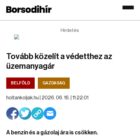
Hirdetés
Tovább közelít a védetthez az
üzemanyagár
BELFÖLD
GAZDASÁG
holtankoljak.hu |
2026. 06. 16. | 11:22:01
A benzin és a gázolaj ára is csökken.