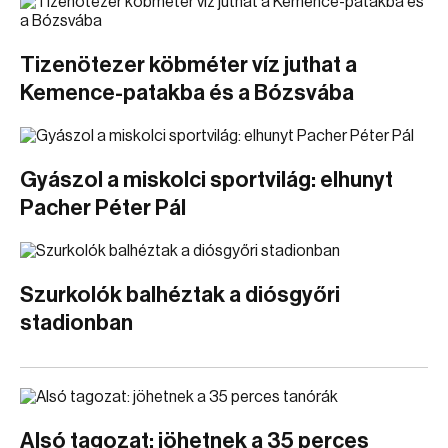
Tizenötezer köbméter víz juthat a
Kemence-patakba és a Bózsvába
Gyászol a miskolci sportvilág: elhunyt
Pacher Péter Pál
Szurkolók balhéztak a diósgyőri
stadionban
Alsó tagozat: jöhetnek a 35 perces