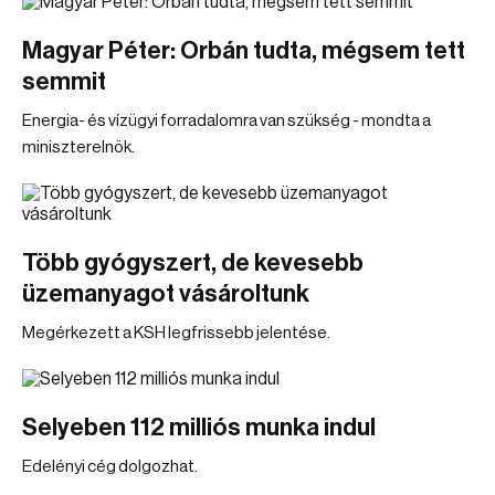
Magyar Péter: Orbán tudta, mégsem tett
semmit
Energia- és vízügyi forradalomra van szükség - mondta a
miniszterelnök.
Több gyógyszert, de kevesebb
üzemanyagot vásároltunk
Megérkezett a KSH legfrissebb jelentése.
Selyeben 112 milliós munka indul
Edelényi cég dolgozhat.