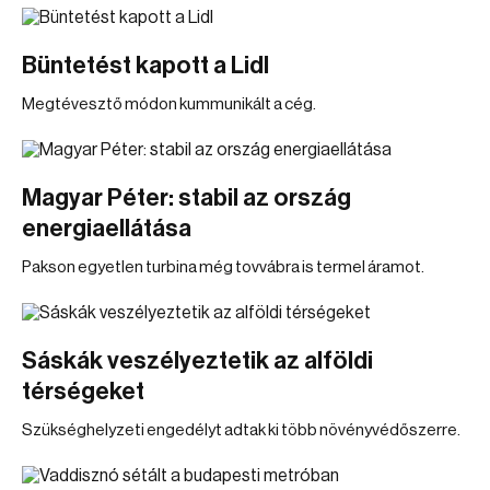
Büntetést kapott a Lidl
Megtévesztő módon kummunikált a cég.
Magyar Péter: stabil az ország
energiaellátása
Pakson egyetlen turbina még tovvábra is termel áramot.
Sáskák veszélyeztetik az alföldi
térségeket
Szükséghelyzeti engedélyt adtak ki több növényvédőszerre.