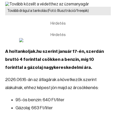
Tovább drágul a tankolás
(Fotó: Illusztráció/freepik)
Hirdetés
Hirdetés
A holtankoljak.hu szerint január 17-én, szerdán
bruttó 4 forinttal csökken a benzin, míg 10
forinttal a gázolaj nagykereskedelmi ára.
2026.06.16-án az átlagárak a következők szerint
alakulnak, ehhez képest jön majd az árcsökkenés:
95-ös benzin: 640 Ft/liter
Gázolaj: 663 Ft/liter