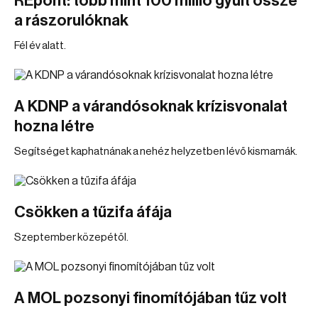
REpont: több mint 100 millió gyűlt össze
a rászorulóknak
Fél év alatt.
A KDNP a várandósoknak krízisvonalat
hozna létre
Segítséget kaphatnának a nehéz helyzetben lévő kismamák.
Csökken a tűzifa áfája
Szeptember közepétől.
A MOL pozsonyi finomítójában tűz volt