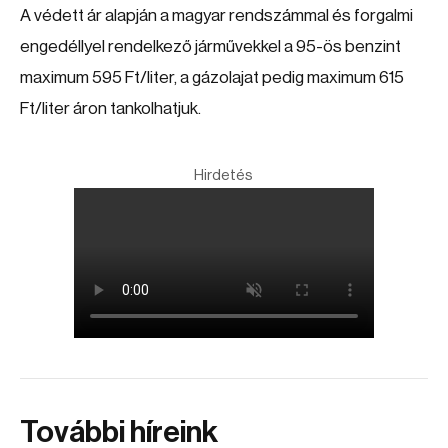
A védett ár alapján a magyar rendszámmal és forgalmi
engedéllyel rendelkező járművekkel a 95-ös benzint
maximum 595 Ft/liter, a gázolajat pedig maximum 615
Ft/liter áron tankolhatjuk.
Hirdetés
További híreink