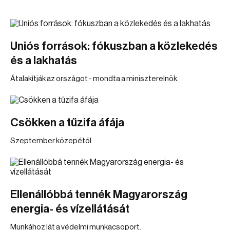
Uniós források: fókuszban a közlekedés
és a lakhatás
Átalakítják az országot - mondta a miniszterelnök.
Csökken a tűzifa áfája
Szeptember közepétől.
Ellenállóbbá tennék Magyarország
energia- és vízellátását
Munkához lát a védelmi munkacsoport.