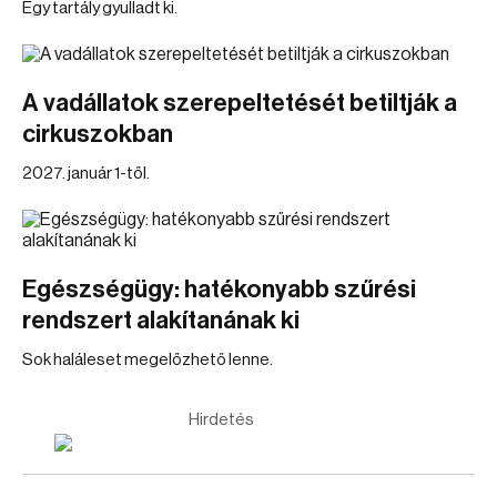
Egy tartály gyulladt ki.
A vadállatok szerepeltetését betiltják a
cirkuszokban
2027. január 1-től.
Egészségügy: hatékonyabb szűrési
rendszert alakítanának ki
Sok haláleset megelőzhető lenne.
Hirdetés