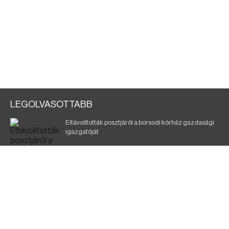
LEGOLVASOTTABB
Eltávolították posztjáról a borsodi kórház gazdasági
igazgatóját
Holttest Miskolcon: nem tudják, ki lehet
Éjszakai fürdőzés várja a vendégeket Borsodban is