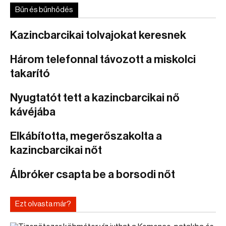
Bűn és bűnhődés
Kazincbarcikai tolvajokat keresnek
Három telefonnal távozott a miskolci
takarító
Nyugtatót tett a kazincbarcikai nő
kávéjába
Elkábította, megerőszakolta a
kazincbarcikai nőt
Álbróker csapta be a borsodi nőt
Ezt olvasta már?