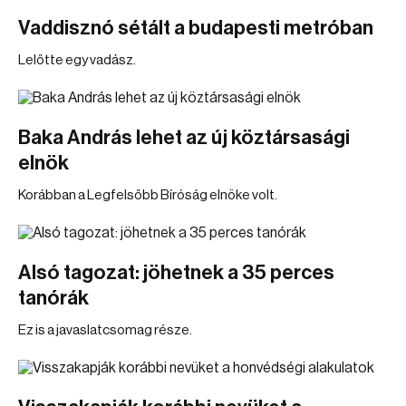
Vaddisznó sétált a budapesti metróban
Lelőtte egy vadász.
Baka András lehet az új köztársasági
elnök
Korábban a Legfelsőbb Bíróság elnöke volt.
Alsó tagozat: jöhetnek a 35 perces
tanórák
Ez is a javaslatcsomag része.