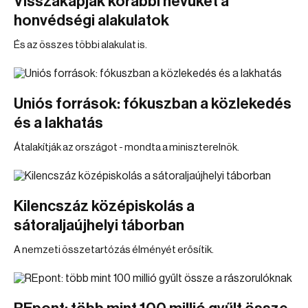
Visszakapják korábbi nevüket a
honvédségi alakulatok
És az összes többi alakulat is.
Uniós források: fókuszban a közlekedés
és a lakhatás
Átalakítják az országot - mondta a miniszterelnök.
Kilencszáz középiskolás a
sátoraljaújhelyi táborban
A nemzeti összetartózás élményét erősítik.