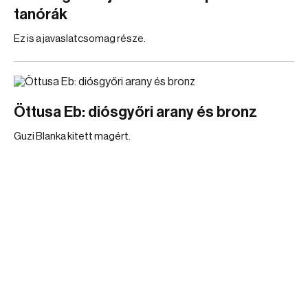
tanórák
Ez is a javaslatcsomag része.
Öttusa Eb: diósgyőri arany és bronz
Guzi Blanka kitett magért.