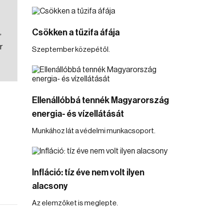
,
Csökken a tűzifa áfája
r
Szeptember közepétől.
Ellenállóbbá tennék Magyarország
energia- és vízellátását
Munkához lát a védelmi munkacsoport.
Infláció: tíz éve nem volt ilyen
alacsony
Az elemzőket is meglepte.