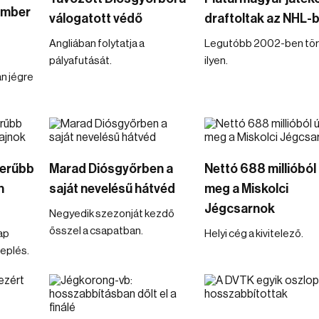
ember
válogatott védő
draftoltak az NHL-
Angliában folytatja a
Legutóbb 2002-ben tör
pályafutását.
ilyen.
n jégre
zerűbb
Marad Diósgyőrben a
Nettó 688 millióból 
n
saját nevelésű hátvéd
meg a Miskolci
Jégcsarnok
Negyedik szezonját kezdő
ősszel a csapatban.
ap
Helyi cég a kivitelező.
neplés.