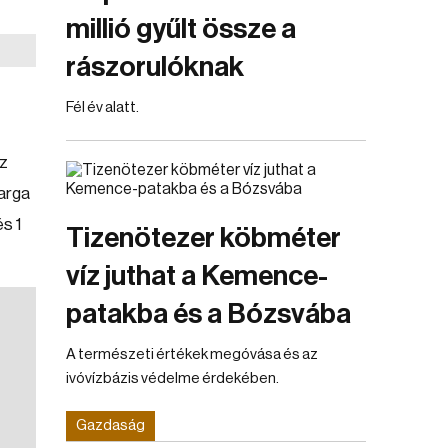
millió gyűlt össze a
rászorulóknak
Fél év alatt.
Az
Varga
s 1
Tizenötezer köbméter
víz juthat a Kemence-
patakba és a Bózsvába
A természeti értékek megóvása és az
ivóvízbázis védelme érdekében.
Gazdaság