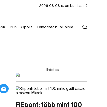
2026. 08. 08. szombat, László
mok
Bűn
Sport
Támogatott tartalom
Hirdetés
REpont: több mint 100