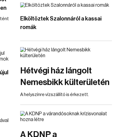
ben
Elköltöztek Szalonnáról a kassai
tént
romák
Hétvégi ház lángolt
újul
Nemesbikk külterületén
A helyszínre vízszállító is érkezett.
A KDNP a