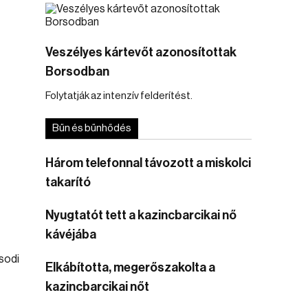
Veszélyes kártevőt azonosítottak
Borsodban
Folytatják az intenzív felderítést.
s
Bűn és bűnhődés
Három telefonnal távozott a miskolci
takarító
Nyugtatót tett a kazincbarcikai nő
kávéjába
Elkábította, megerőszakolta a
kazincbarcikai nőt