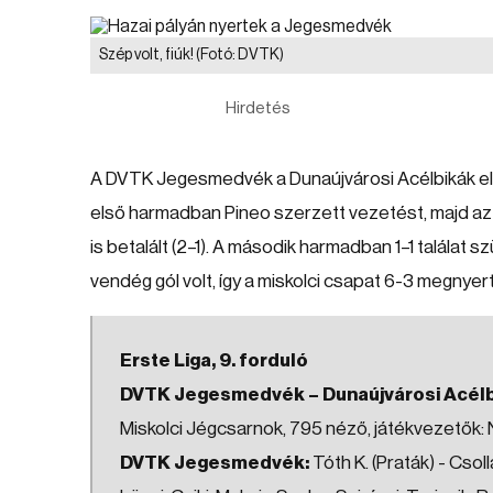
Szép volt, fiúk!
(Fotó: DVTK)
Hirdetés
A DVTK Jegesmedvék a Dunaújvárosi Acélbikák ellen
első harmadban Pineo szerzett vezetést, majd az e
is betalált (2–1). A második harmadban 1–1 találat s
vendég gól volt, így a miskolci csapat 6-3 megnye
Erste Liga, 9. forduló
DVTK Jegesmedvék – Dunaújvárosi Acélbiká
Miskolci Jégcsarnok, 795 néző, játékvezetők: N
DVTK Jegesmedvék:
Tóth K. (Praták) - Csol