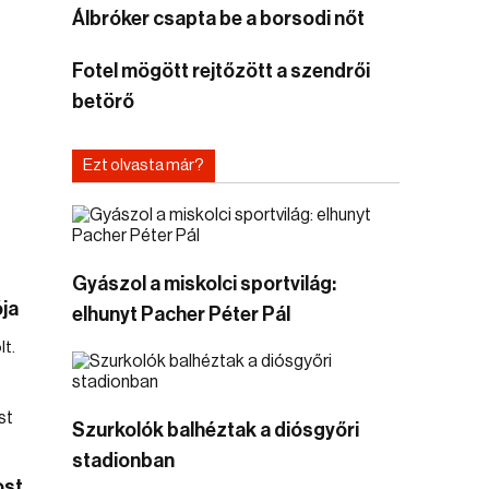
Álbróker csapta be a borsodi nőt
Fotel mögött rejtőzött a szendrői
betörő
Ezt olvasta már?
Gyászol a miskolci sportvilág:
ja
elhunyt Pacher Péter Pál
lt.
Szurkolók balhéztak a diósgyőri
stadionban
ost