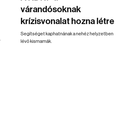
várandósoknak
krízisvonalat hozna létre
Segítséget kaphatnának a nehéz helyzetben
.
lévő kismamák.