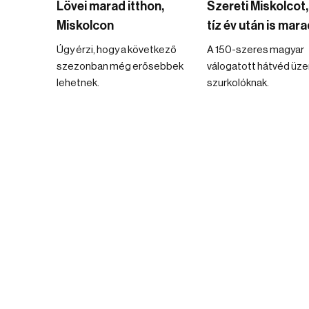
Lövei marad itthon,
Szereti Miskolcot,
Miskolcon
tíz év után is mara
Úgy érzi, hogy a következő
A 150-szeres magyar
szezonban még erősebbek
válogatott hátvéd üze
lehetnek.
szurkolóknak.