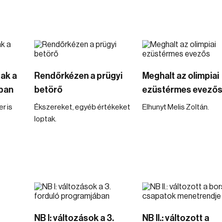
ak a
Rendőrkézen a prügyi
Meghalt az olimpiai
nban
betörő
ezüstérmes evező
r is
Ékszereket, egyéb értékeket
Elhunyt Melis Zoltán.
loptak.
NB I: változások a 3.
NB II.: változott a