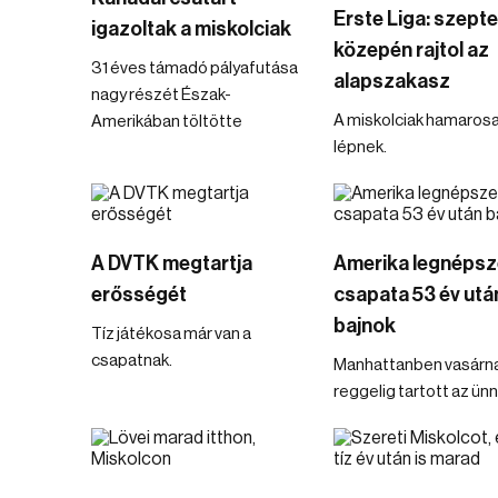
Erste Liga: szept
igazoltak a miskolciak
közepén rajtol az
31 éves támadó pályafutása
alapszakasz
nagy részét Észak-
A miskolciak hamarosa
Amerikában töltötte
lépnek.
A DVTK megtartja
Amerika legnéps
erősségét
csapata 53 év utá
bajnok
Tíz játékosa már van a
csapatnak.
Manhattanben vasárn
reggelig tartott az ün