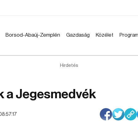
Borsod-Abaúj-Zemplén
Gazdaság
Közélet
Progra
Hirdetés
ek a Jegesmedvék
 08:57:17