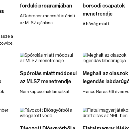
forduló programjában
borsodi csapatok
és
menetrendje
A Debrecen meccsét is érinti
az MLSZ ajánlása.
A hőség miatt.
össze a
atowice.
Spórolás miatt módosul
Meghalt az olaszok
s
az MLSZ menetrendje
legendás labdarúgó
ók.
Nem kapcsolnak lámpákat.
Franco Baresi 66 éves vo
Távozott Diósgyőrből a
Fiatal magyar játék