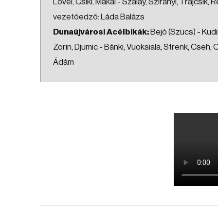
Lövei, Csiki, Makai - Szalay, Szirányi, Trajcsik,
vezetőedző: Láda Balázs
Dunaújvárosi Acélbikák:
Bejó (Szücs) - Kudin
Zorin, Djumic - Bánki, Vuoksiala, Strenk, Cseh
Ádám