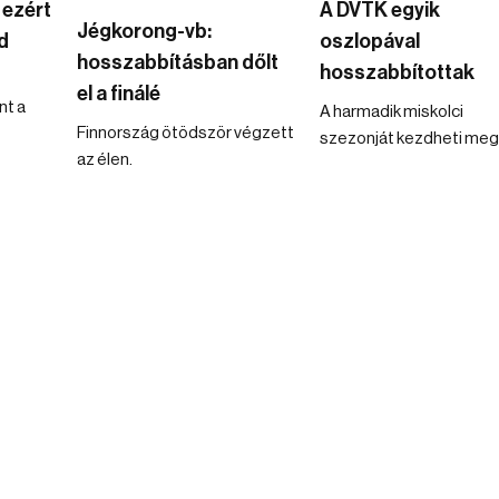
 ezért
A DVTK egyik
Jégkorong-vb:
d
oszlopával
hosszabbításban dőlt
hosszabbítottak
el a finálé
nt a
A harmadik miskolci
Finnország ötödször végzett
szezonját kezdheti meg
az élen.