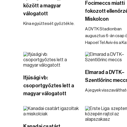
Focimeccs miatti
között a magyar
fokozott ellenőrz
válogatott
Miskolcon
Kína együttesét győzték le.
A DVTK Stadionban
augusztus 6-án csap 
Hapoel Tel Aviv és a K
Elmarad a DVTK–
Ifjúsági vb:
Szentlőrinc mecc
csoportgyőztes lett a
A jegyek visszaválthat
magyar válogatott
Kanadai csatárt