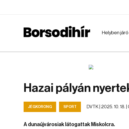
Helyben járó
Hazai pályán nyert
DVTK |
2025. 10. 18. |
JÉGKORONG
SPORT
A dunaújvárosiak látogattak Miskolcra.