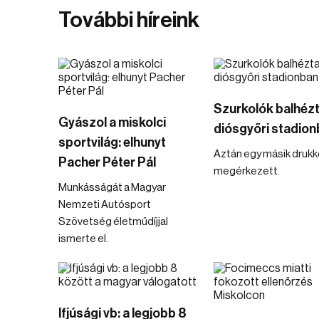
További híreink
Szurkolók balhézt
Gyászol a miskolci
diósgyőri stadio
sportvilág: elhunyt
Aztán egy másik drukke
Pacher Péter Pál
megérkezett.
Munkásságát a Magyar
Nemzeti Autósport
Szövetség életműdíjjal
ismerte el.
Ifjúsági vb: a legjobb 8