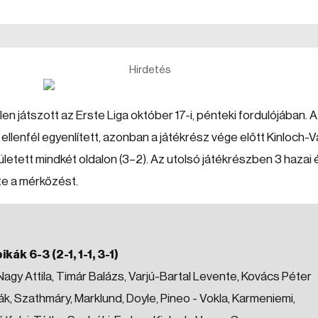
Hirdetés
 játszott az Erste Liga október 17-i, pénteki fordulójában. 
llenfél egyenlített, azonban a játékrész vége előtt Kinloch-
zületett mindkét oldalon (3–2). Az utolsó játékrészben 3 hazai é
rte a mérkőzést.
k 6-3 (2-1, 1-1, 3-1)
agy Attila, Timár Balázs, Varjú-Bartal Levente, Kovács Péter
lák, Szathmáry, Marklund, Doyle, Pineo - Vokla, Karmeniemi,