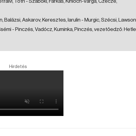
 Rétfalvi, Tóth - Szabóki, Farkas, Kinloch-Varga, Czecze,
, Balázsi, Askarov, Keresztes, Iarulin - Murgic, Szécsi, Lawson
, Csémi - Pinczés, Vadócz, Kuminka, Pinczés, vezetőedző: Hetle
Hirdetés