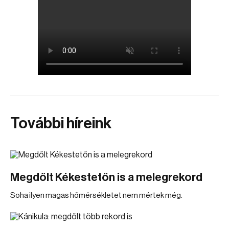
További híreink
Megdőlt Kékestetőn is a melegrekord
Soha ilyen magas hőmérsékletet nem mértek még.