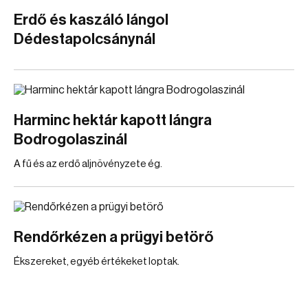
Erdő és kaszáló lángol
Dédestapolcsánynál
Harminc hektár kapott lángra
Bodrogolaszinál
A fű és az erdő aljnövényzete ég.
Rendőrkézen a prügyi betörő
Ékszereket, egyéb értékeket loptak.