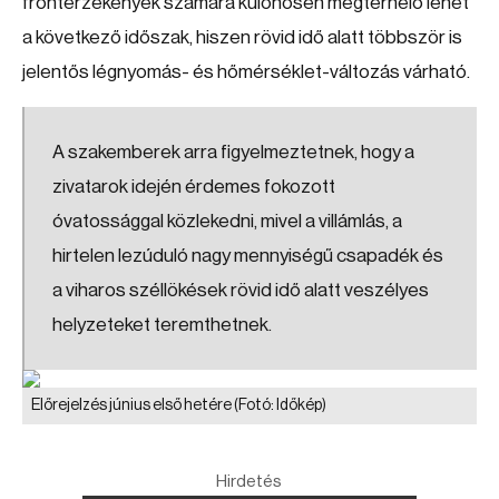
frontérzékenyek számára különösen megterhelő lehet
a következő időszak, hiszen rövid idő alatt többször is
jelentős légnyomás- és hőmérséklet-változás várható.
A szakemberek arra figyelmeztetnek, hogy a
zivatarok idején érdemes fokozott
óvatossággal közlekedni, mivel a villámlás, a
hirtelen lezúduló nagy mennyiségű csapadék és
a viharos széllökések rövid idő alatt veszélyes
helyzeteket teremthetnek.
Előrejelzés június első hetére
(Fotó: Időkép)
Hirdetés