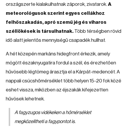
országszerte kialakulhatnak záporok, zivatarok.
A
meteorológusok szerint egyes cellákhoz
felhőszakadás, apró szemű jég és viharos
széllökések is társulhatnak.
Több térségben rövid
idő alatt jelentős mennyiségű csapadék hullhat.
A hét közepén markáns hidegfront érkezik, amely
mögött északnyugatira fordul a szél, és érezhetően
hűvösebb légtömeg árasztja el a Kárpát-medencét. A
nappali csúcshőmérséklet több helyen 15-20 fok közé
eshet vissza, miközben az éjszakák kifejezetten
hűvösek lehetnek.
A fagyzugos vidékeken a hőmérséklet
megközelítheti a fagypontot is.