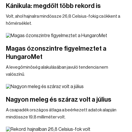
Kánikula: megdőlt több rekord is
Volt, ahol hajnalra mindössze 26,8 Celsius-fokig csökkent a
hőmérséklet.
Magas ózonszintre figyelmeztet a
HungaroMet
A levegőminőség alakulásában javuló tendencia nem
valószínű.
Nagyon meleg és száraz volt a július
A csapadék országos átlaga a beérkezett adatok alapján
mindössze 19,8 milliméter volt.