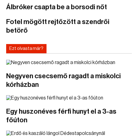
Álbróker csapta be a borsodi nőt
Fotel mögött rejtőzött a szendrői
betörő
Ezt olvasta már?
Negyven csecsemő ragadt a miskolci
kórházban
Egy huszonéves férfi hunyt el a 3-as
főúton