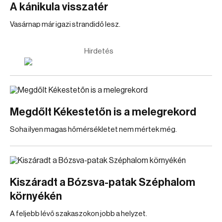
A kánikula visszatér
Vasárnap már igazi strandidő lesz.
Hirdetés
Megdőlt Kékestetőn is a melegrekord
Soha ilyen magas hőmérsékletet nem mértek még.
Kiszáradt a Bózsva-patak Széphalom
környékén
A feljebb lévő szakaszokon jobb a helyzet.