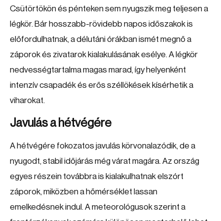
Csütörtökön és pénteken sem nyugszik meg teljesen a
légkör. Bár hosszabb-rövidebb napos időszakok is
előfordulhatnak, a délutáni órákban ismét megnő a
záporok és zivatarok kialakulásának esélye. A légkör
nedvességtartalma magas marad, így helyenként
intenzív csapadék és erős széllökések kísérhetik a
viharokat.
Javulás a hétvégére
A hétvégére fokozatos javulás körvonalazódik, de a
nyugodt, stabil időjárás még várat magára. Az ország
egyes részein továbbra is kialakulhatnak elszórt
záporok, miközben a hőmérséklet lassan
emelkedésnek indul. A meteorológusok szerint a