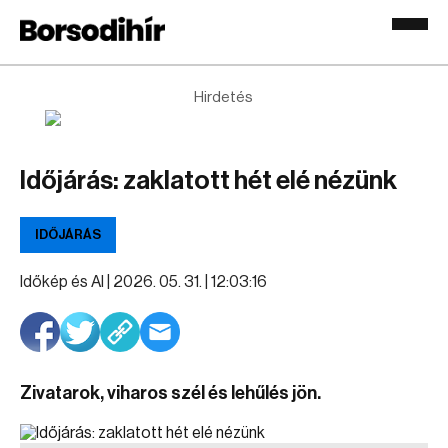
Hirdetés
Időjárás: zaklatott hét elé nézünk
IDŐJÁRÁS
Időkép és AI |
2026. 05. 31. | 12:03:16
Zivatarok, viharos szél és lehűlés jön.