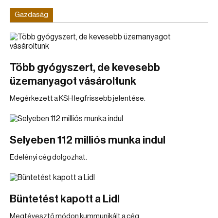
Gazdaság
Több gyógyszert, de kevesebb
üzemanyagot vásároltunk
Megérkezett a KSH legfrissebb jelentése.
Selyeben 112 milliós munka indul
Edelényi cég dolgozhat.
Büntetést kapott a Lidl
Megtévesztő módon kummunikált a cég.