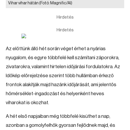
Vihar vihar hátán
(Fotó: Magnific/AI)
Hirdetés
Hirdetés
Az előttünk álló hét során véget érhet a nyárias
nyugalom, és egyre többfelé kell számítani záporokra,
zivatarokra, valamint hirtelen időjárási fordulatokra. Az
Időkép előrejelzése szerint több hullámban érkező
frontok alakítják majd hazánk időjárását, ami jelentős
hőmérséklet-ingadozást és helyenként heves
viharokat is okozhat.
A hét első napjaiban még többfelé kisüthet a nap,
azonban a gomolyfelhők gyorsan fejlődnek majd, és