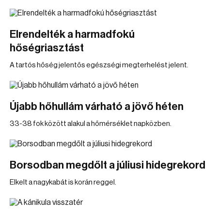
Elrendelték a harmadfokú
hőségriasztást
A tartós hőség jelentős egészségi megterhelést jelent.
Újabb hőhullám várható a jövő héten
33-38 fok között alakul a hőmérséklet napközben.
Borsodban megdőlt a júliusi hidegrekord
Elkelt a nagykabát is korán reggel.