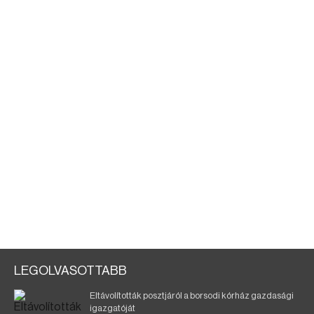
LEGOLVASOTTABB
Eltávolították posztjáról a borsodi kórház gazdasági
igazgatóját