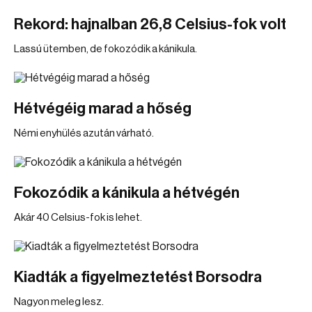
Rekord: hajnalban 26,8 Celsius-fok volt
Lassú ütemben, de fokozódik a kánikula.
Hétvégéig marad a hőség
Némi enyhülés azután várható.
Fokozódik a kánikula a hétvégén
Akár 40 Celsius-fok is lehet.
Kiadták a figyelmeztetést Borsodra
Nagyon meleg lesz.