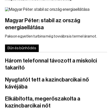
Magyar Péter: stabil az ország
energiaellátása
Pakson egyetlen turbina még tovvábra is termel áramot.
Bűn és bűnhődés
Három telefonnal távozott a miskolci
takarító
Nyugtatót tett a kazincbarcikai nő
kávéjába
Elkábította, megerőszakolta a
kazincbarcikai nőt