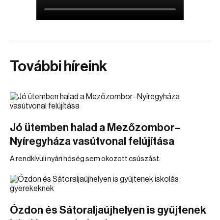
További híreink
Jó ütemben halad a Mezőzombor–
Nyíregyháza vasútvonal felújítása
A rendkívüli nyári hőség sem okozott csúszást.
Ózdon és Sátoraljaújhelyen is gyűjtenek