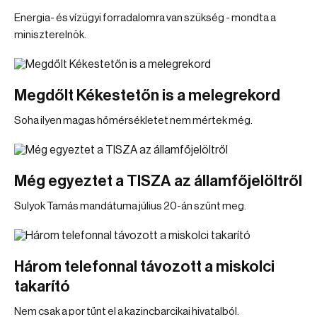
Energia- és vízügyi forradalomra van szükség - mondta a
miniszterelnök.
Megdőlt Kékestetőn is a melegrekord
Soha ilyen magas hőmérsékletet nem mértek még.
Még egyeztet a TISZA az államfőjelöltről
Sulyok Tamás mandátuma július 20-án szűnt meg.
Három telefonnal távozott a miskolci
takarító
Nem csak a por tűnt el a kazincbarcikai hivatalból.