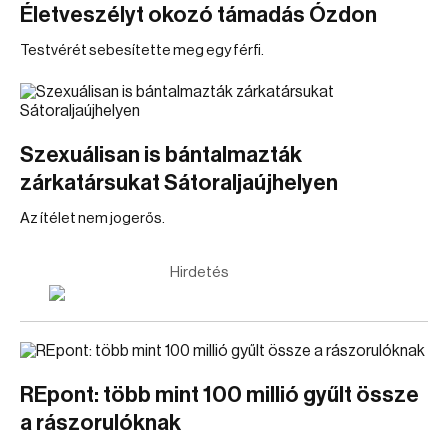
Életveszélyt okozó támadás Ózdon
Testvérét sebesítette meg egy férfi.
Szexuálisan is bántalmazták
zárkatársukat Sátoraljaújhelyen
Az ítélet nem jogerős.
Hirdetés
REpont: több mint 100 millió gyűlt össze
a rászorulóknak