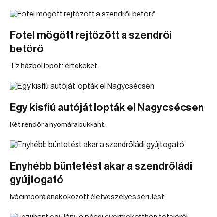
Fotel mögött rejtőzött a szendrői
betörő
Tíz házból lopott értékeket.
Egy kisfiú autóját lopták el Nagycsécsen
Két rendőr a nyomára bukkant.
Enyhébb büntetést akar a szendrőládi
gyújtogató
Ivócimborájának okozott életveszélyes sérülést.