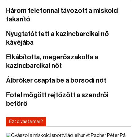
Három telefonnal távozott a miskolci
takarító
Nyugtatót tett a kazincbarcikai nő
kávéjába
Elkábította, megerőszakolta a
kazincbarcikai nőt
Álbróker csapta be a borsodi nőt
Fotel mögött rejtőzött a szendrői
betörő
Ezt olvasta már?