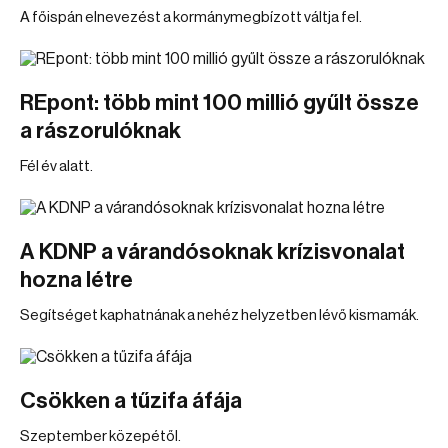
A főispán elnevezést a kormánymegbízott váltja fel.
REpont: több mint 100 millió gyűlt össze
a rászorulóknak
Fél év alatt.
A KDNP a várandósoknak krízisvonalat
hozna létre
Segítséget kaphatnának a nehéz helyzetben lévő kismamák.
Csökken a tűzifa áfája
Szeptember közepétől.