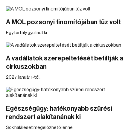
A MOL pozsonyi finomítójában tűz volt
Egy tartály gyulladt ki.
A vadállatok szerepeltetését betiltják a
cirkuszokban
2027. január 1-től.
Egészségügy: hatékonyabb szűrési
rendszert alakítanának ki
Sok haláleset megelőzhető lenne.