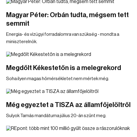
Magyar Péter: Orbán tudta, mégsem tett
semmit
Energia- és vízügyi forradalomra van szükség - mondta a
miniszterelnök.
Megdőlt Kékestetőn is a melegrekord
Soha ilyen magas hőmérsékletet nem mértek még.
Még egyeztet a TISZA az államfőjelöltről
Sulyok Tamás mandátuma július 20-án szűnt meg.