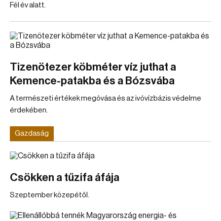
Fél év alatt.
Tizenötezer köbméter víz juthat a
Kemence-patakba és a Bózsvába
A természeti értékek megóvása és az ivóvízbázis védelme
érdekében.
Gazdaság
Csökken a tűzifa áfája
Szeptember közepétől.