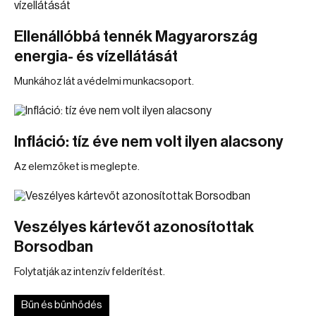
Ellenállóbbá tennék Magyarország
energia- és vízellátását
Munkához lát a védelmi munkacsoport.
Infláció: tíz éve nem volt ilyen alacsony
Az elemzőket is meglepte.
Veszélyes kártevőt azonosítottak
Borsodban
Folytatják az intenzív felderítést.
Bűn és bűnhődés