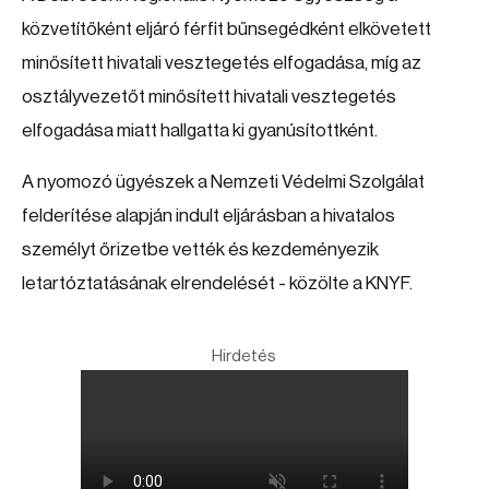
közvetítőként eljáró férfit bűnsegédként elkövetett
minősített hivatali vesztegetés elfogadása, míg az
osztályvezetőt minősített hivatali vesztegetés
elfogadása miatt hallgatta ki gyanúsítottként.
A nyomozó ügyészek a Nemzeti Védelmi Szolgálat
felderítése alapján indult eljárásban a hivatalos
személyt őrizetbe vették és kezdeményezik
letartóztatásának elrendelését - közölte a KNYF.
Hirdetés