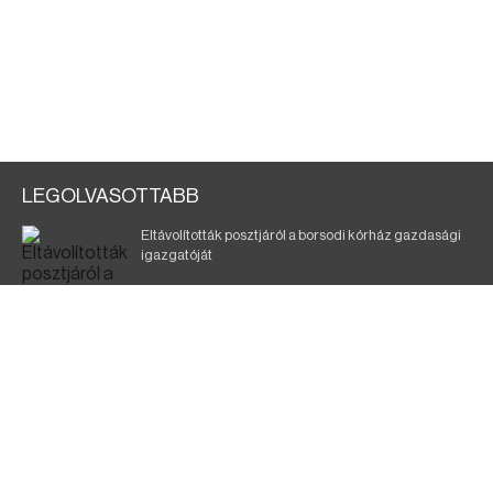
LEGOLVASOTTABB
Eltávolították posztjáról a borsodi kórház gazdasági
igazgatóját
Holttest Miskolcon: nem tudják, ki lehet
Éjszakai fürdőzés várja a vendégeket Borsodban is