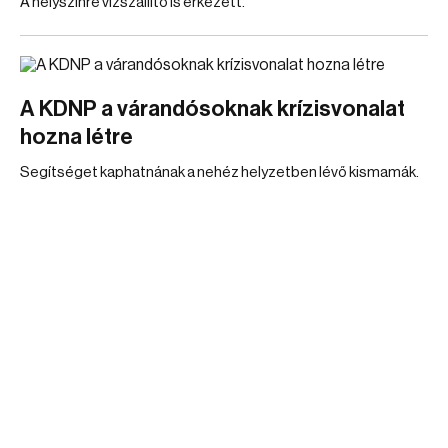
A helyszínre vízszállító is érkezett.
A KDNP a várandósoknak krízisvonalat
hozna létre
Segítséget kaphatnának a nehéz helyzetben lévő kismamák.