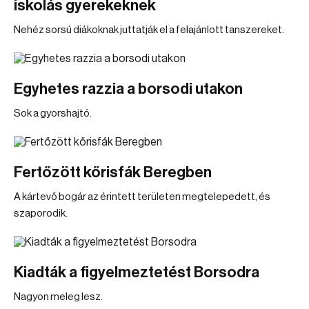
iskolás gyerekeknek
Nehéz sorsú diákoknak juttatják el a felajánlott tanszereket.
Egyhetes razzia a borsodi utakon
Sok a gyorshajtó.
Fertőzött kőrisfák Beregben
A kártevő bogár az érintett területen megtelepedett, és
szaporodik.
Kiadták a figyelmeztetést Borsodra
Nagyon meleg lesz.