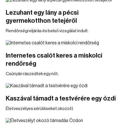
Lezuhant egy lány a pécsi
gyermekotthon tetejéről
Rendőrségi eljárás és belső vizsgálat indult.
Internetes csalót keres a miskolci
rendőrség
Csúnyán rászedtek egy nőt.
Kaszával támadt a testvérére egy ózdi
Életveszélyes sérüléseket okozott.