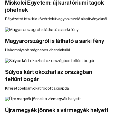
Miskolci Egyetem: új kuratóriumi tagok
jöhetnek
Pályázatot írtak ki a közérdekű vagyonkezelő alapítványoknál.
Magyarországról is látható a sarki fény
Ha komolyabb mágneses vihar alakul ki.
Súlyos kárt okozhat az országban
feltűnt bogár
Kifejlett példányokat fogott a csapda.
Újra megyék jönnek a vármegyék helyett