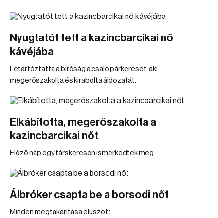
Nyugtatót tett a kazincbarcikai nő
kávéjába
Letartóztatta a bíróság a csaló párkeresőt, aki
megerőszakolta és kirabolta áldozatát.
Elkábította, megerőszakolta a
kazincbarcikai nőt
Előző nap egy társkeresőn ismerkedtek meg.
Álbróker csapta be a borsodi nőt
Minden megtakarítása elúszott.