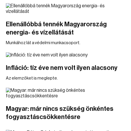
Ellenállóbbá tennék Magyarország
energia- és vízellátását
Munkához lát a védelmi munkacsoport.
Infláció: tíz éve nem volt ilyen alacsony
Az elemzőket is meglepte.
Magyar: már nincs szükség önkéntes
fogyasztáscsökkentésre