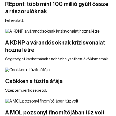
REpont: több mint 100 millió gyűlt össze
a rászorulóknak
Fél év alatt.
A KDNP a várandósoknak krízisvonalat
hozna létre
Segítséget kaphatnának a nehéz helyzetben lévő kismamák.
Csökken a tűzifa áfája
Szeptember közepétől.
A MOL pozsonyi finomítójában tűz volt