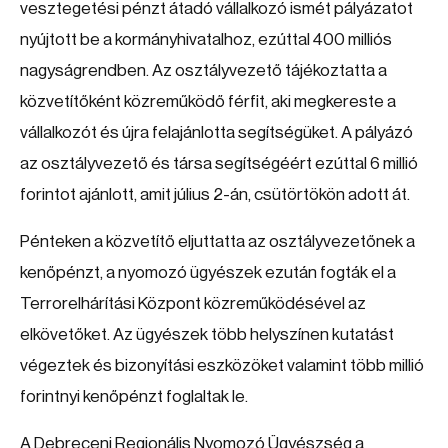
vesztegetési pénzt átadó vállalkozó ismét pályázatot
nyújtott be a kormányhivatalhoz, ezúttal 400 milliós
nagyságrendben. Az osztályvezető tájékoztatta a
közvetítőként közreműködő férfit, aki megkereste a
vállalkozót és újra felajánlotta segítségüket. A pályázó
az osztályvezető és társa segítségéért ezúttal 6 millió
forintot ajánlott, amit július 2-án, csütörtökön adott át.
Pénteken a közvetítő eljuttatta az osztályvezetőnek a
kenőpénzt, a nyomozó ügyészek ezután fogták el a
Terrorelhárítási Központ közreműködésével az
elkövetőket. Az ügyészek több helyszínen kutatást
végeztek és bizonyítási eszközöket valamint több millió
forintnyi kenőpénzt foglaltak le.
A Debreceni Regionális Nyomozó Ügyészség a