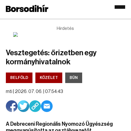
Hirdetés
Vesztegetés: őrizetben egy
kormányhivatalnok
BELFÖLD
KÖZÉLET
BŰN
mti |
2026. 07. 06. | 07:54:43
A Debreceni Regionális Nyomozó Ügyészség
meggyanúsította az osztályvezetőt.