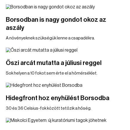
Borsodban is nagy gondot okoz az
aszály
A növényeknek szükségük lenne a csapadékra.
Őszi arcát mutatta a júliusi reggel
Sok helyen a 10 fokot sem érte el a hőmérséklet.
Hidegfront hoz enyhülést Borsodba
30 és 36 Celsius-fok között tetőzik a hőség.