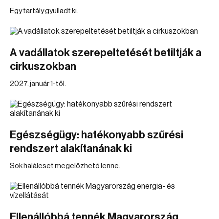
Egy tartály gyulladt ki.
A vadállatok szerepeltetését betiltják a
cirkuszokban
2027. január 1-től.
Egészségügy: hatékonyabb szűrési
rendszert alakítanának ki
Sok haláleset megelőzhető lenne.
Ellenállóbbá tennék Magyarország