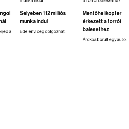
ángol
Selyeben 112 milliós
Mentőhelikopter
nál
munka indul
érkezett a forrói
balesethez
rjed a
Edelényi cég dolgozhat.
Árokba borult egy autó.