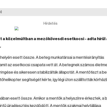
k)
Hirdetés
t a közelmúltban a mezőkövesdi esetkocsi - adta hírül
.
nkahelyén esett össze. A beteg munkatársai a mentésirányítás
 amit az esetkocsi csapata vett át. A betegnek számos életm
ingése és sikeresen stabilizálták állapotát. A mentőtiszt a b
elikopter segítségét kérte, így légi úton szállították kórház
honában esett össze. Amikor a mentők a helyszínre érkeztek, a 
zintű újraélesztés kezdődött. A mentők szakmai helytállása