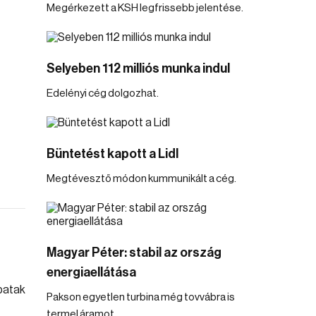
Megérkezett a KSH legfrissebb jelentése.
Selyeben 112 milliós munka indul
Edelényi cég dolgozhat.
Büntetést kapott a Lidl
Megtévesztő módon kummunikált a cég.
Magyar Péter: stabil az ország
energiaellátása
Pakson egyetlen turbina még tovvábra is
termel áramot.