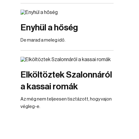
Enyhül a hőség
De marad a meleg idő.
Elköltöztek Szalonnáról
a kassai romák
Az még nem teljeesen tisztázott, hogy vajon
végleg-e.