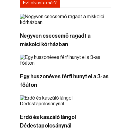
Ezt olvasta már?
Negyven csecsemő ragadt a
miskolci kórházban
Egy huszonéves férfi hunyt el a 3-as
főúton
Erdő és kaszáló lángol
Dédestapolcsánynál