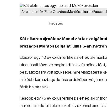
Az életmentők
(Fotó: Országos Mentőszolgálat/Faceboo
Hirdetés
Két sikeres újraélesztéssel zárta szolgálatá
országos Mentőszolgálat július 6-án, hétfőn
Először egy 70 év körüli férfihez siettek, aki mu
utasításait követve megkezdték az újraélesztést,
beavatkozásra volt szüksége, mire visszatért a ker
mielőbbi kórházba juttatása érdekében végül mentőh
férfit bajtársaink.
Később egy 75 év körüli férfihez siettek, aki ott
már nem mutatott életjeleket, így azonnal emelt s