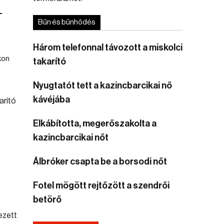
-
Bűn és bűnhődés
Három telefonnal távozott a miskolci
kon
takarító
Nyugtatót tett a kazincbarcikai nő
kávéjába
Elkábította, megerőszakolta a
kazincbarcikai nőt
Álbróker csapta be a borsodi nőt
.
Fotel mögött rejtőzött a szendrői
betörő