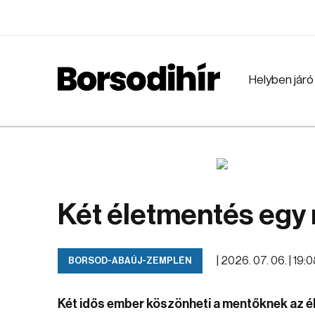
Helyben járó
Két életmentés egy
|
2026. 07. 06. | 19:
BORSOD-ABAÚJ-ZEMPLÉN
Két idős ember köszönheti a mentőknek az él