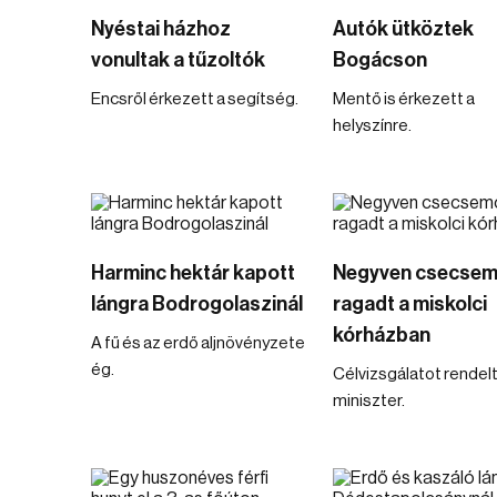
Nyéstai házhoz
Autók ütköztek
vonultak a tűzoltók
Bogácson
Encsről érkezett a segítség.
Mentő is érkezett a
helyszínre.
Harminc hektár kapott
Negyven csecse
lángra Bodrogolaszinál
ragadt a miskolci
kórházban
A fű és az erdő aljnövényzete
ég.
Célvizsgálatot rendelt 
miniszter.