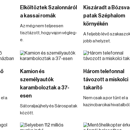
Elköltöztek Szalonnáról
Kiszáradt a Bózsva
a kassai romák
patak Széphalom
környékén
Az még nem teljeesen
tisztázott, hogy vajon végleg-
A feljebb lévő szakaszo
e.
jobb a helyzet.
mő
Kamion és
Három telefonnal
személyautók
távozott a miskolci
karamboloztak a 37-
takarító
esen
el a
Nem csak a por tűnt el a
kazincbarcikai hivatalból
Sátoraljaújhely és Sárospatak
között.