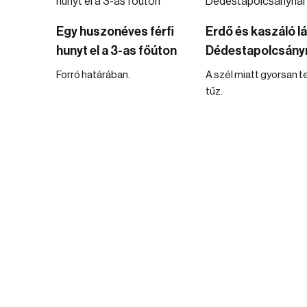
Egy huszonéves férfi
Erdő és kaszáló l
hunyt el a 3-as főúton
Dédestapolcsány
Forró határában.
A szél miatt gyorsan te
tűz.