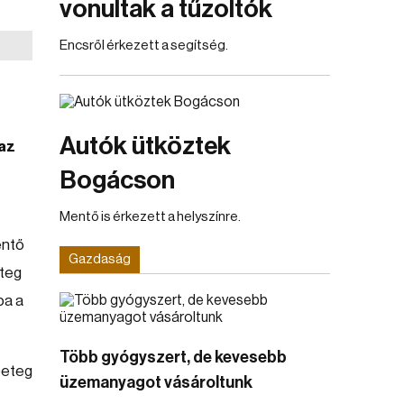
vonultak a tűzoltók
Encsről érkezett a segítség.
Autók ütköztek
 az
Bogácson
Mentő is érkezett a helyszínre.
entő
Gazdaság
eteg
ba a
Több gyógyszert, de kevesebb
beteg
üzemanyagot vásároltunk