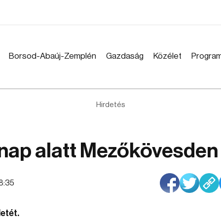
Borsod-Abaúj-Zemplén
Gazdaság
Közélet
Progra
Hirdetés
 nap alatt Mezőkövesden
08:35
etét.