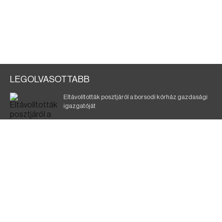
LEGOLVASOTTABB
Eltávolították posztjáról a borsodi kórház gazdasági
igazgatóját
Az encsi polgármester leállítaná a „cigányok
deportálását”
Elkábította, megerőszakolta a kazincbarcikai nőt