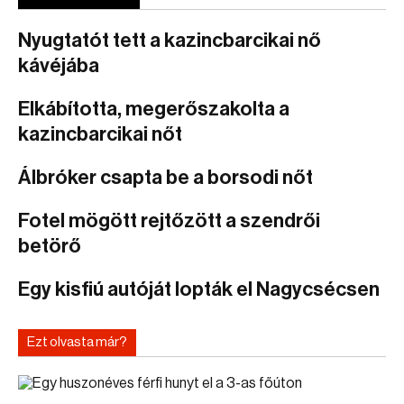
Nyugtatót tett a kazincbarcikai nő
kávéjába
Elkábította, megerőszakolta a
kazincbarcikai nőt
Álbróker csapta be a borsodi nőt
Fotel mögött rejtőzött a szendrői
betörő
Egy kisfiú autóját lopták el Nagycsécsen
Ezt olvasta már?