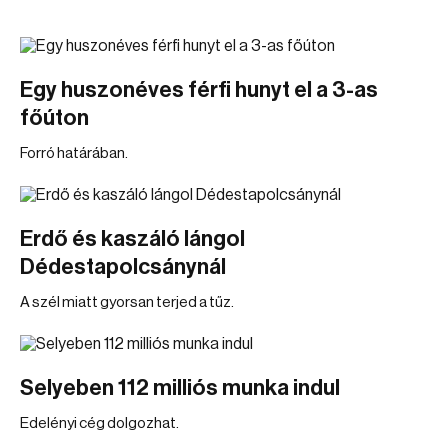
Egy huszonéves férfi hunyt el a 3-as
főúton
Forró határában.
Erdő és kaszáló lángol
Dédestapolcsánynál
A szél miatt gyorsan terjed a tűz.
Selyeben 112 milliós munka indul
Edelényi cég dolgozhat.