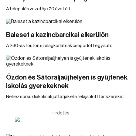
A település vezetője 70 évet élt.
Baleset a kazincbarcikai elkerülőn
A 260-as főúton szalagkorlátnak csapódott egy autó.
Ózdon és Sátoraljaújhelyen is gyűjtenek
iskolás gyerekeknek
Nehéz sorsú diákoknak juttatják el a felajánlott tanszereket.
Hirdetés