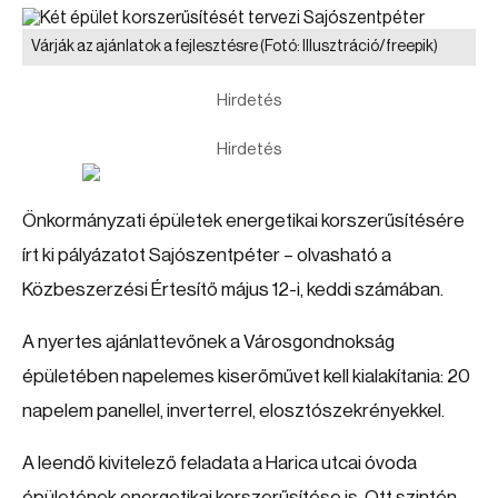
Várják az ajánlatok a fejlesztésre
(Fotó: Illusztráció/freepik)
Hirdetés
Hirdetés
Önkormányzati épületek energetikai korszerűsítésére
írt ki pályázatot Sajószentpéter – olvasható a
Közbeszerzési Értesítő május 12-i, keddi számában.
A nyertes ajánlattevőnek a Városgondnokság
épületében napelemes kiserőművet kell kialakítania: 20
napelem panellel, inverterrel, elosztószekrényekkel.
A leendő kivitelező feladata a Harica utcai óvoda
épületének energetikai korszerűsítése is. Ott szintén