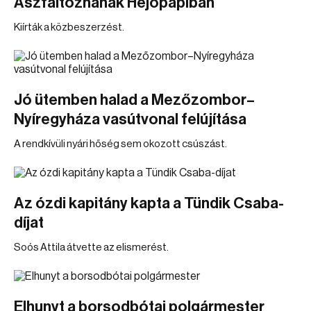
Aszfaltoznának Hejőpapiban
Kiírták a közbeszerzést.
Jó ütemben halad a Mezőzombor–
Nyíregyháza vasútvonal felújítása
A rendkívüli nyári hőség sem okozott csúszást.
Az ózdi kapitány kapta a Tündik Csaba-
díjat
Soós Attila átvette az elismerést.
Elhunyt a borsodbótai polgármester