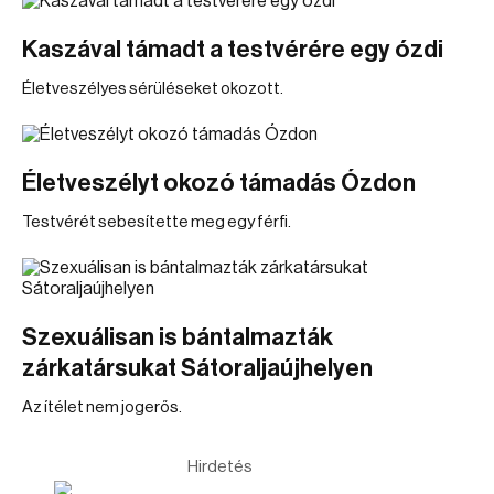
Kaszával támadt a testvérére egy ózdi
Életveszélyes sérüléseket okozott.
Életveszélyt okozó támadás Ózdon
Testvérét sebesítette meg egy férfi.
Szexuálisan is bántalmazták
zárkatársukat Sátoraljaújhelyen
Az ítélet nem jogerős.
Hirdetés