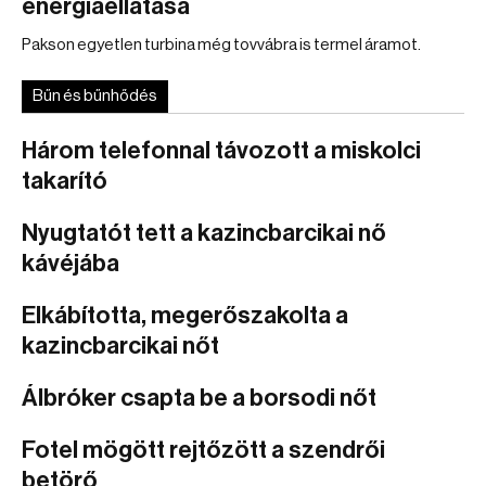
energiaellátása
Pakson egyetlen turbina még tovvábra is termel áramot.
Bűn és bűnhődés
Három telefonnal távozott a miskolci
takarító
Nyugtatót tett a kazincbarcikai nő
kávéjába
Elkábította, megerőszakolta a
kazincbarcikai nőt
Álbróker csapta be a borsodi nőt
Fotel mögött rejtőzött a szendrői
betörő