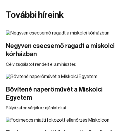
További híreink
Negyven csecsemő ragadt a miskolci
kórházban
Célvizsgálatot rendelt el a miniszter.
Bővítené naperőművét a Miskolci
Egyetem
Pályázaton várják az ajánlatokat.