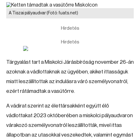
A Tiszai pályaudvar
(Fotó: fuats.net)
Hirdetés
Hirdetés
Tárgyalást tart a Miskolci Járásbíróság november 26-án
azoknak a vádlottaknak az ügyében, akiket ittasságuk
miatt leszállítottak az indulásra váró személyvonatról,
ezért rátámadtak a vasútőrre.
A vádirat szerint az élettársakként együtt élő
vádlottakat 2023 októberében a miskolci pályaudvaron
várakozó személyvonatról leszállították, mivel ittas
állapotban az utasokkal veszekedtek, valamint egymást