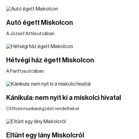
Autó égett Miskolcon
A József Attila utcában.
Hétvégi ház égett Miskolcon
A Parittya utcában.
Kánikula: nem nyit ki a miskolci hivatal
Otthoni munkavégzést rendeltek el.
Eltűnt egy lány Miskolcról