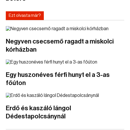
Ezt olvasta már?
Negyven csecsemő ragadt a miskolci
kórházban
Egy huszonéves férfi hunyt el a 3-as
főúton
Erdő és kaszáló lángol
Dédestapolcsánynál