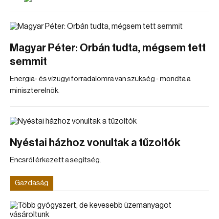
Magyar Péter: Orbán tudta, mégsem tett
semmit
Energia- és vízügyi forradalomra van szükség - mondta a
miniszterelnök.
Nyéstai házhoz vonultak a tűzoltók
Encsről érkezett a segítség.
Gazdaság