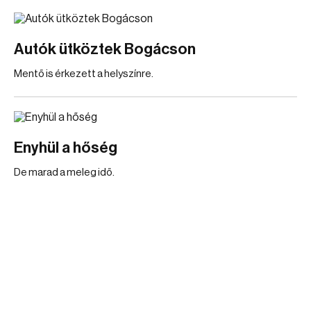
Autók ütköztek Bogácson
Mentő is érkezett a helyszínre.
Enyhül a hőség
De marad a meleg idő.