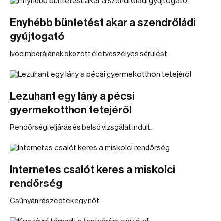
Enyhébb büntetést akar a szendrőládi
gyújtogató
Ivócimborájának okozott életveszélyes sérülést.
Lezuhant egy lány a pécsi
gyermekotthon tetejéről
Rendőrségi eljárás és belső vizsgálat indult.
Internetes csalót keres a miskolci
rendőrség
Csúnyán rászedtek egy nőt.