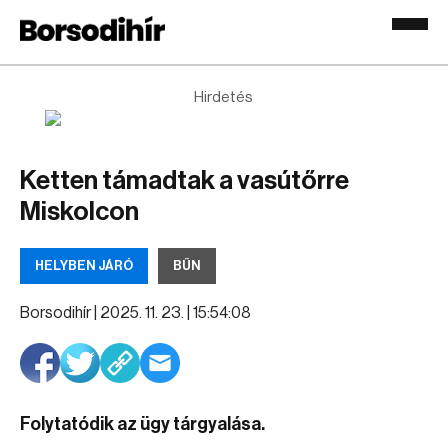
Hirdetés
Ketten támadtak a vasútőrre
Miskolcon
HELYBEN JÁRÓ
BŰN
Borsodihír |
2025. 11. 23. | 15:54:08
Folytatódik az ügy tárgyalása.