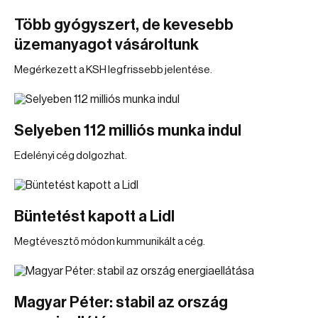
Több gyógyszert, de kevesebb
üzemanyagot vásároltunk
Megérkezett a KSH legfrissebb jelentése.
Selyeben 112 milliós munka indul
Edelényi cég dolgozhat.
Büntetést kapott a Lidl
Megtévesztő módon kummunikált a cég.
Magyar Péter: stabil az ország