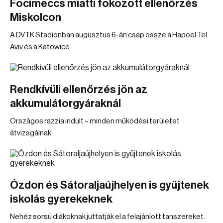
Focimeccs miatti fokozott ellenőrzés
Miskolcon
A DVTK Stadionban augusztus 6-án csap össze a Hapoel Tel
Aviv és a Katowice.
Rendkívüli ellenőrzés jön az
akkumulátorgyáraknál
Országos razzia indult – minden működési területet
átvizsgálnak.
Ózdon és Sátoraljaújhelyen is gyűjtenek
iskolás gyerekeknek
Nehéz sorsú diákoknak juttatják el a felajánlott tanszereket.