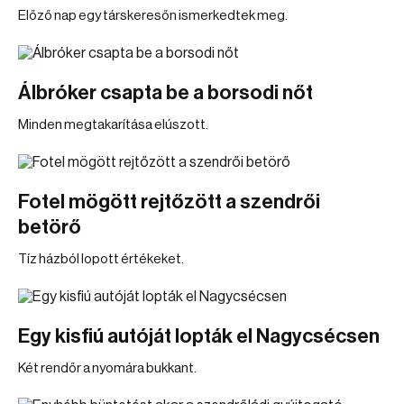
Előző nap egy társkeresőn ismerkedtek meg.
Álbróker csapta be a borsodi nőt
Minden megtakarítása elúszott.
Fotel mögött rejtőzött a szendrői
betörő
Tíz házból lopott értékeket.
Egy kisfiú autóját lopták el Nagycsécsen
Két rendőr a nyomára bukkant.