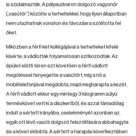
is szidalmazták. A pályaudvaron dolgozó vagyonőr
(„vasútőr”) közölte a terheltekkel, hogy ilyen állapotban
nem utazhatnak vonaton és távozásra szólította fel
őket.
Miközben a férfi két kollégájával a terhelteket kifelé
kísérte, a vádlottak folyamatosan szitkozódtak. Az
épület előtti téren ezt követően a férfi vádlott
megöléssel fenyegette a vasútőrt, míg a nő a
mobiltelefonjával megdobta, majd megharapta a kezét.
A férfi vádlott ekkor egy mintegy 3 kilogramm súlyú
terméskövet vett ki a díszkertből, és azzal támadólag
indult a sértett irányába, cselekményét azonban az
egyik ott lévő vasúti dolgozó felszólítására abbahagyta
és a követ eldobta. A sértett a harapás következtében