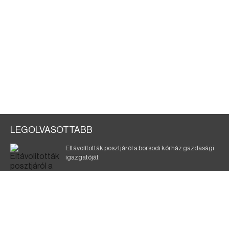
LEGOLVASOTTABB
Eltávolították posztjáról a borsodi kórház gazdasági
igazgatóját
Holttest Miskolcon: nem tudják, ki lehet