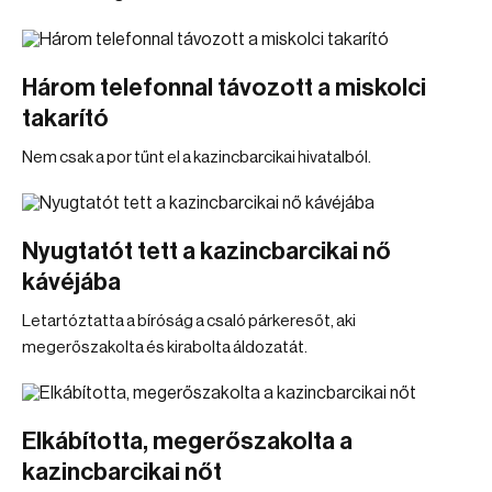
Három telefonnal távozott a miskolci
takarító
Nem csak a por tűnt el a kazincbarcikai hivatalból.
Nyugtatót tett a kazincbarcikai nő
kávéjába
Letartóztatta a bíróság a csaló párkeresőt, aki
megerőszakolta és kirabolta áldozatát.
Elkábította, megerőszakolta a
kazincbarcikai nőt