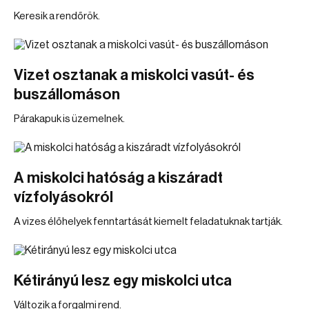
Keresik a rendőrök.
Vizet osztanak a miskolci vasút- és
buszállomáson
Párakapuk is üzemelnek.
A miskolci hatóság a kiszáradt
vízfolyásokról
A vizes élőhelyek fenntartását kiemelt feladatuknak tartják.
Kétirányú lesz egy miskolci utca
Változik a forgalmi rend.