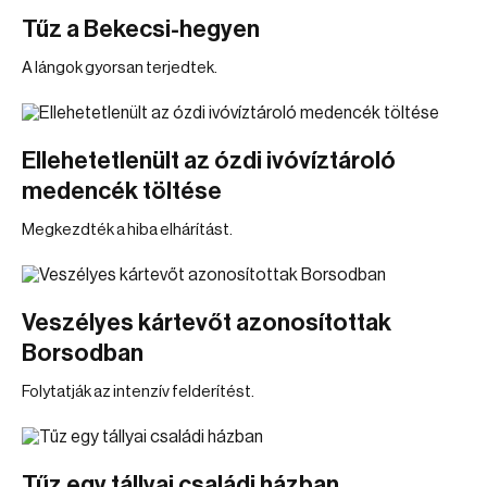
Tűz a Bekecsi-hegyen
A lángok gyorsan terjedtek.
Ellehetetlenült az ózdi ivóvíztároló
medencék töltése
Megkezdték a hiba elhárítást.
Veszélyes kártevőt azonosítottak
Borsodban
Folytatják az intenzív felderítést.
Tűz egy tállyai családi házban