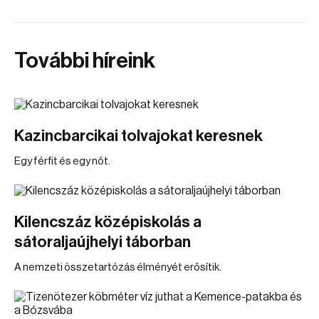
További híreink
Kazincbarcikai tolvajokat keresnek
Egy férfit és egy nőt.
Kilencszáz középiskolás a
sátoraljaújhelyi táborban
A nemzeti összetartózás élményét erősítik.