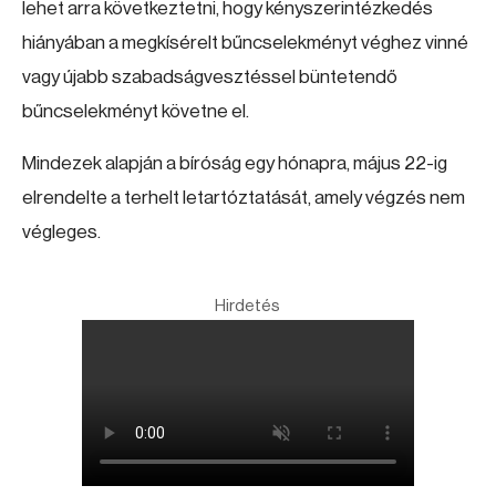
lehet arra következtetni, hogy kényszerintézkedés
hiányában a megkísérelt bűncselekményt véghez vinné
vagy újabb szabadságvesztéssel büntetendő
bűncselekményt követne el.
Mindezek alapján a bíróság egy hónapra, május 22-ig
elrendelte a terhelt letartóztatását, amely végzés nem
végleges.
Hirdetés