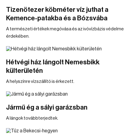
Tizenötezer köbméter víz juthat a
Kemence-patakba és a Bózsvába
A természeti értékek megóvása és az ivóvízbázis védelme
érdekében.
Hétvégi ház lángolt Nemesbikk
külterületén
A helyszínre vízszállító is érkezett.
Jármű ég a sályi garázsban
A lángok továbbterjedtek.