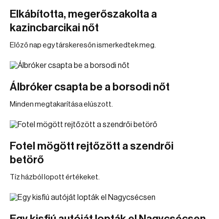
Elkábította, megerőszakolta a
kazincbarcikai nőt
Előző nap egy társkeresőn ismerkedtek meg.
Álbróker csapta be a borsodi nőt
Minden megtakarítása elúszott.
Fotel mögött rejtőzött a szendrői
betörő
Tíz házból lopott értékeket.