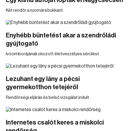
Egy kisfiú autóját lopták el Nagycsécsen
Két rendőr a nyomára bukkant.
Enyhébb büntetést akar a szendrőládi
gyújtogató
Ivócimborájának okozott életveszélyes sérülést.
Lezuhant egy lány a pécsi
gyermekotthon tetejéről
Rendőrségi eljárás és belső vizsgálat indult.
Internetes csalót keres a miskolci
rendőrség