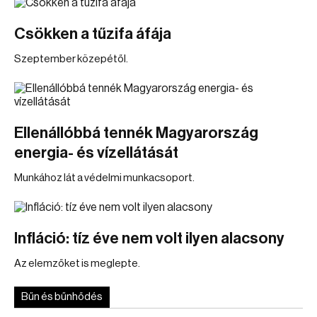
Csökken a tűzifa áfája
Szeptember közepétől.
Ellenállóbbá tennék Magyarország
energia- és vízellátását
Munkához lát a védelmi munkacsoport.
Infláció: tíz éve nem volt ilyen alacsony
Az elemzőket is meglepte.
Bűn és bűnhődés