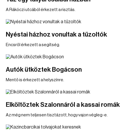
A Rákóczi utcából érkezett a risztás.
Nyéstai házhoz vonultak a tűzoltók
Encsről érkezett a segítség.
Autók ütköztek Bogácson
Mentő is érkezett a helyszínre.
Elköltöztek Szalonnáról a kassai romák
Az még nem teljesen tisztázott, hogy vajon végleg-e.