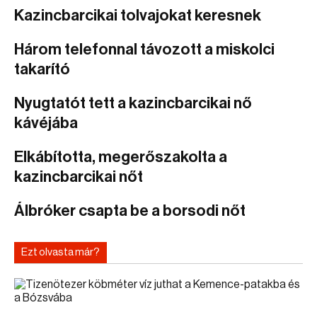
Kazincbarcikai tolvajokat keresnek
Három telefonnal távozott a miskolci
takarító
Nyugtatót tett a kazincbarcikai nő
kávéjába
Elkábította, megerőszakolta a
kazincbarcikai nőt
Álbróker csapta be a borsodi nőt
Ezt olvasta már?