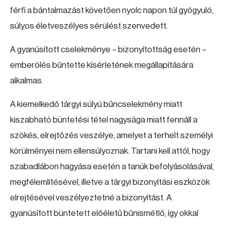
férfi a bántalmazást követően nyolc napon túl gyógyuló,
súlyos életveszélyes sérülést szenvedett.
A gyanúsított cselekménye – bizonyítottság esetén –
emberölés bűntette kísérletének megállapítására
alkalmas.
A kiemelkedő tárgyi súlyú bűncselekmény miatt
kiszabható büntetési tétel nagysága miatt fennáll a
szökés, elrejtőzés veszélye, amelyet a terhelt személyi
körülményei nem ellensúlyoznak. Tartani kell attól, hogy
szabadlábon hagyása esetén a tanúk befolyásolásával,
megfélemlítésével, illetve a tárgyi bizonyítási eszközök
elrejtésével veszélyeztetné a bizonyítást. A
gyanúsított büntetett előéletű bűnismétlő, így okkal