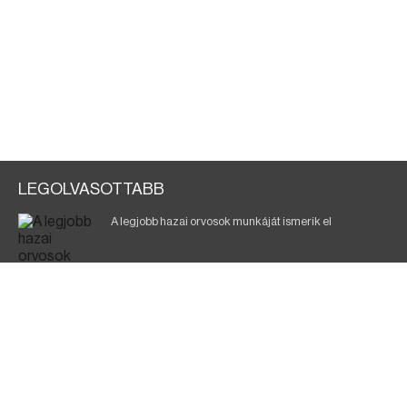
LEGOLVASOTTABB
A legjobb hazai orvosok munkáját ismerik el
Eltávolították posztjáról a borsodi kórház gazdasági
igazgatóját
Holttest Miskolcon: nem tudják, ki lehet