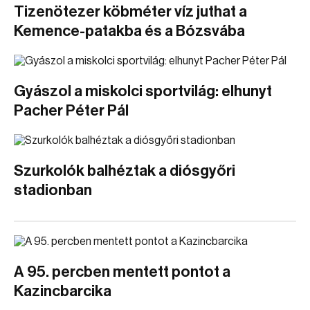
Tizenötezer köbméter víz juthat a
Kemence-patakba és a Bózsvába
Gyászol a miskolci sportvilág: elhunyt
Pacher Péter Pál
Szurkolók balhéztak a diósgyőri
stadionban
A 95. percben mentett pontot a
Kazincbarcika