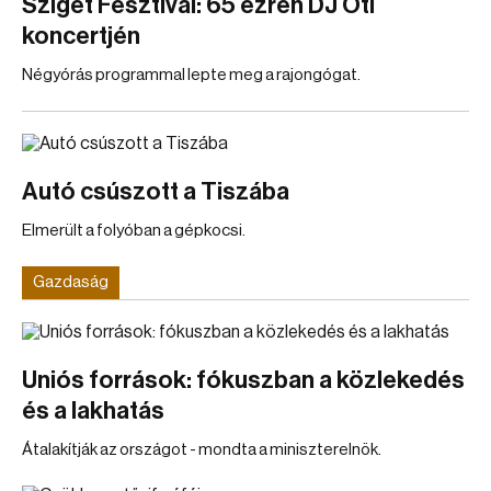
Sziget Fesztivál: 65 ezren DJ Oti
koncertjén
Négyórás programmal lepte meg a rajongógat.
Autó csúszott a Tiszába
Elmerült a folyóban a gépkocsi.
Gazdaság
Uniós források: fókuszban a közlekedés
és a lakhatás
Átalakítják az országot - mondta a miniszterelnök.