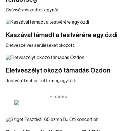
Csúnyán rászedtek egy nőt.
Kaszával támadt a testvérére egy ózdi
Életveszélyes sérüléseket okozott.
Életveszélyt okozó támadás Ózdon
Testvérét sebesítette meg egy férfi.
Hirdetés