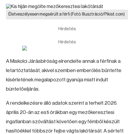
Életveszélyesen megsérült a férfi
(Fotó: Illusztráció/Pikist.com)
Hirdetés
Hirdetés
A Miskolci Járásbíróság elrendelte annak a férfinak a
letartóztatását, akivel szemben emberölés bűntette
kísérletének megalapozott gyanúja miatt indult
büntetőeljárás.
A rendelkezésre álló adatok szerint a terhelt 2026.
április 20-án az esti órákban egy mezőkeresztesi
ingatlanban szóváltást követően egy fémből készült
hasítóékkel többször fejbe vágta lakótársát. A sértett