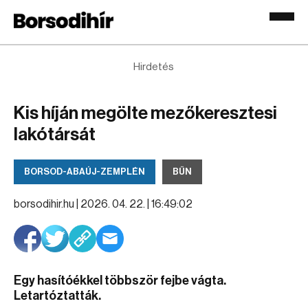
Hirdetés
Kis híján megölte mezőkeresztesi
lakótársát
BORSOD-ABAÚJ-ZEMPLÉN
BŰN
borsodihir.hu |
2026. 04. 22. | 16:49:02
Egy hasítóékkel többször fejbe vágta.
Letartóztatták.