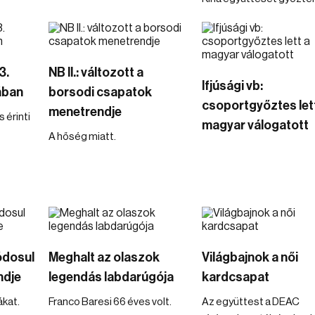
3.
NB II.: változott a
Ifjúsági vb:
ában
borsodi csapatok
csoportgyőztes let
menetrendje
 érinti
magyar válogatott
A hőség miatt.
ódosul
Meghalt az olaszok
Világbajnok a női
ndje
legendás labdarúgója
kardcsapat
kat.
Franco Baresi 66 éves volt.
Az együttest a DEAC