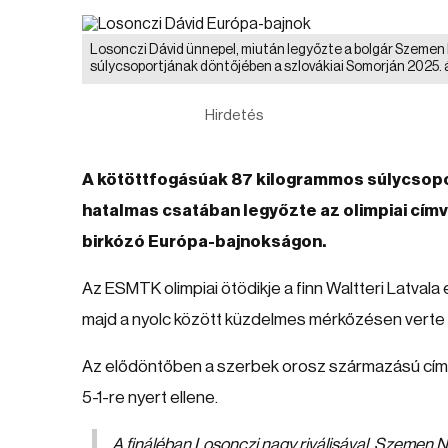
Losonczi Dávid ünnepel, miután legyőzte a bolgár Szemen
súlycsoportjának döntőjében a szlovákiai Somorján 2025. á
Hirdetés
A kötöttfogásúak 87 kilogrammos súlycsopo
hatalmas csatában legyőzte az olimpiai címv
birkózó Európa-bajnokságon.
Az ESMTK olimpiai ötödikje a finn Waltteri Latvala 
majd a nyolc között küzdelmes mérkőzésen verte
Az elődöntőben a szerbek orosz származású címvé
5-1-re nyert ellene.
A fináléban Losonczi nagy riválisával, Szemen N