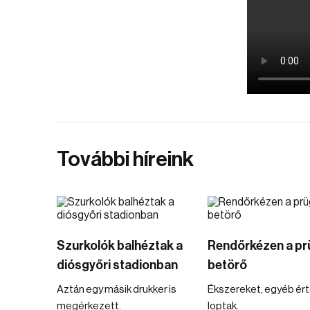
További híreink
Szurkolók balhéztak a
Rendőrkézen a pr
diósgyőri stadionban
betörő
Aztán egy másik drukker is
Ékszereket, egyéb ér
megérkezett.
loptak.