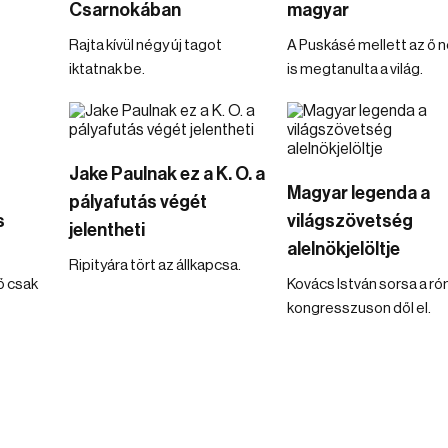
Csarnokában
magyar
Rajta kívül négy új tagot
A Puskásé mellett az ő 
iktatnak be.
is megtanulta a világ.
Jake Paulnak ez a K. O. a
Magyar legenda a
pályafutás végét
s
világszövetség
jelentheti
alelnökjelöltje
Ripityára tört az állkapcsa.
ő csak
Kovács István sorsa a ró
kongresszuson dől el.