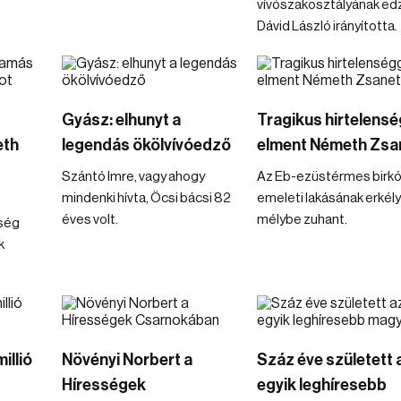
vívószakosztályának edz
Dávid László irányította.
Gyász: elhunyt a
Tragikus hirtelensé
eth
legendás ökölvívóedző
elment Németh Zsa
Szántó Imre, vagy ahogy
Az Eb-ezüstérmes birkóz
mindenki hívta, Öcsi bácsi 82
emeleti lakásának erkély
éves volt.
mélybe zuhant.
ség
k
illió
Növényi Norbert a
Száz éve született 
Hírességek
egyik leghíresebb