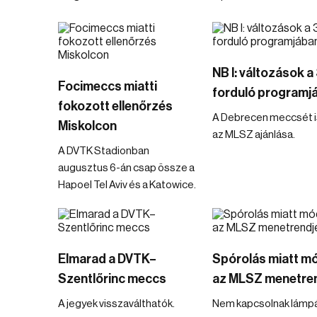
NB I: változások a 
Focimeccs miatti
forduló programj
fokozott ellenőrzés
A Debrecen meccsét is
Miskolcon
az MLSZ ajánlása.
A DVTK Stadionban
augusztus 6-án csap össze a
Hapoel Tel Aviv és a Katowice.
Elmarad a DVTK–
Spórolás miatt m
Szentlőrinc meccs
az MLSZ menetre
A jegyek visszaválthatók.
Nem kapcsolnak lámpá