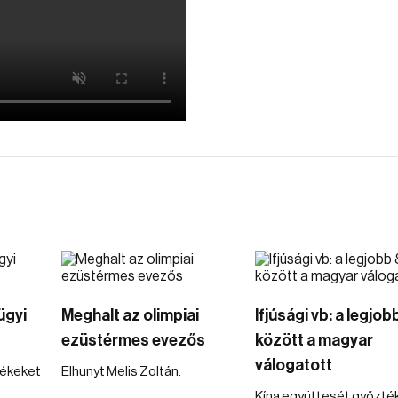
ügyi
Meghalt az olimpiai
Ifjúsági vb: a legjob
ezüstérmes evezős
között a magyar
válogatott
tékeket
Elhunyt Melis Zoltán.
Kína együttesét győzték 