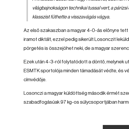
világbajnokságon technikai tussal vert, a párizsi
klasszist fűthette a visszavágás vágya.
Az első szakaszban a magyar 4-0-ás előnyre tett s
iramot diktált, ezzel pedig sikerült Losonczit leküld
pörgetés is összejöhet neki, de a magyar szerencs
Ezek után 4-3-ról folytatódott a döntő, melynek
ESMTK sportolója minden támadását védte, és végül
címvédője.
Losonczi a magyar küldöttség második érmét sze
szabadfogásúak 97 kg-os súlycsoportjában harmad