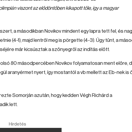
 olimpián viszont az elődöntőben kikapott tőle, így a magyar
zert, a másodikban Novikov mindent egy lapra tett fel, és na
etnie (4-1), majd lentről meg is pörgette (4-3). Úgy tűnt, a máso
éjére már kicsúsztak a szőnyegről az indítás előtt.
 utolsó 80 másodpercében Novikov folyamatosan ment előre, 
 aranyérmet nyert, így mostantól a vb mellett az Eb-nek is 
rezte Somorján azután, hogy kedden Végh Richárd a
ik lett.
Hirdetés