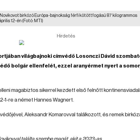
 Novikovot birkózó Európa-bajnokság férfi kötöttfogású 87 kilogrammos
prilis 12-én
(Fotó: MTI)
Hirdetés
rtjában világbajnoki címvédő Losonczi Dávid szomba
édő bolgár ellenfelét, ezzel aranyérmet nyert a somor
elleni magabiztos sikerrel kezdett első felnőtt kontinensviadal
 2-1-re a német Hannes Wagnert.
dőjével, Aleksandr Komarovval találkozott, és remek birkóz
ovikovval találta szembe magát, akit a 2023-as