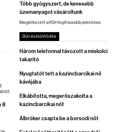
Több gyógyszert, de kevesebb
üzemanyagot vásároltunk
Megérkezett a KSH legfrissebb jelentése.
Bűn és bűnhődés
Három telefonnal távozott a miskolci
takarító
Nyugtatót tett a kazincbarcikai nő
kávéjába
Elkábította, megerőszakolta a
kazincbarcikai nőt
b 8
Álbróker csapta be a borsodi nőt
le.