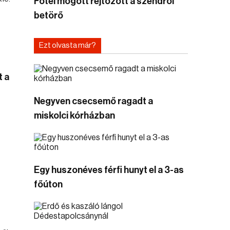
Fotel mögött rejtőzött a szendrői
betörő
Ezt olvasta már?
t a
Negyven csecsemő ragadt a
miskolci kórházban
Egy huszonéves férfi hunyt el a 3-as
főúton