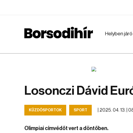
Helyben járó
Losonczi Dávid Eur
|
2025. 04. 13. | 
KÜZDŐSPORTOK
SPORT
Olimpiai címvédőt vert a döntőben.