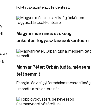
Folytatják az intenzív felderítést.
gy
Magyar: már nincs szükség
dik
önkéntes fogyasztáscsökkentésre
de az
ő a
Magyar Péter: Orbán tudta, mégsem
tett semmit
Energia- és vízügyi forradalomra van szükség
- mondta a miniszterelnök.