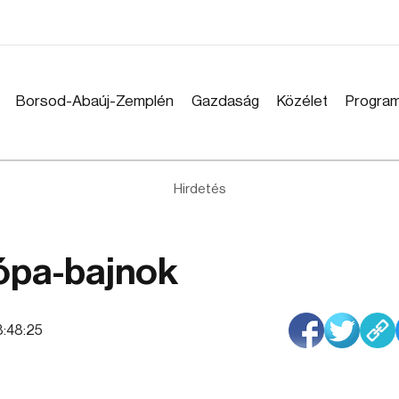
Borsod-Abaúj-Zemplén
Gazdaság
Közélet
Progra
Hirdetés
ópa-bajnok
08:48:25