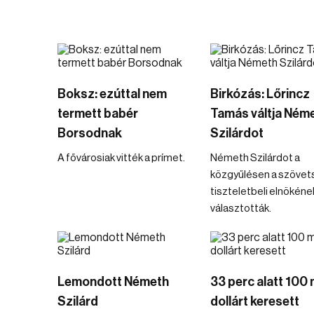
Boksz: ezúttal nem
Birkózás: Lőrincz
termett babér
Tamás váltja Ném
Borsodnak
Szilárdot
A fővárosiak vitték a prímet.
Németh Szilárdot a
közgyűlésen a szövet
tiszteletbeli elnökéne
választották.
Lemondott Németh
33 perc alatt 100 m
Szilárd
dollárt keresett