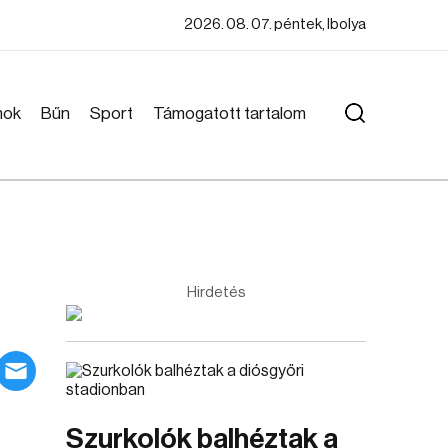
2026. 08. 07. péntek, Ibolya
mok
Bűn
Sport
Támogatott tartalom
Hirdetés
Szurkolók balhéztak a