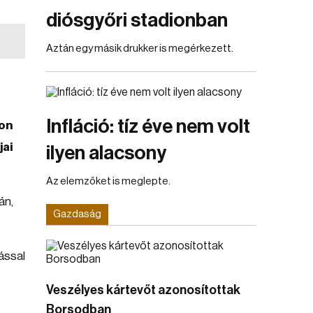
diósgyőri stadionban
Aztán egy másik drukker is megérkezett.
Infláció: tíz éve nem volt
ton
jai
ilyen alacsony
Az elemzőket is meglepte.
án,
Gazdaság
ással
Veszélyes kártevőt azonosítottak
Borsodban