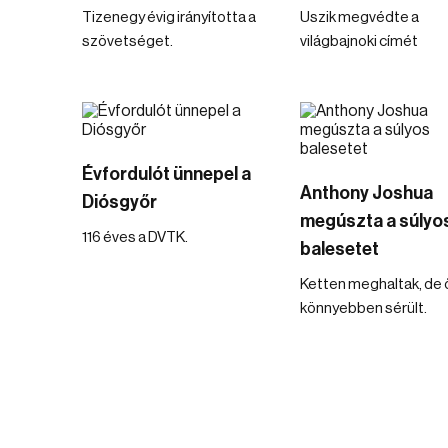
Tizenegy évig irányította a
Uszik megvédte a
szövetséget.
világbajnoki címét
Évfordulót ünnepel a
Anthony Joshua
Diósgyőr
megúszta a súlyo
116 éves a DVTK.
balesetet
Ketten meghaltak, de 
könnyebben sérült.