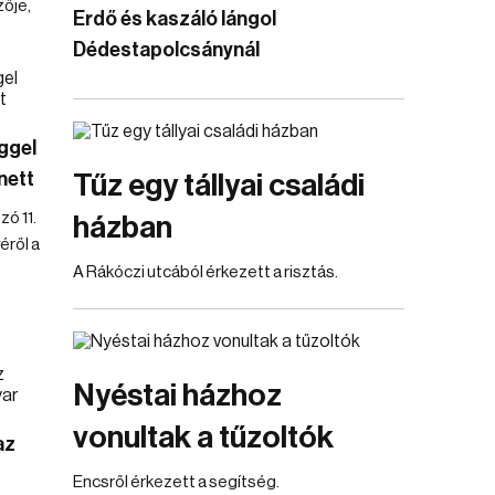
ője,
Erdő és kaszáló lángol
Dédestapolcsánynál
ggel
nett
Tűz egy tállyai családi
ó 11.
házban
éről a
A Rákóczi utcából érkezett a risztás.
Nyéstai házhoz
vonultak a tűzoltók
az
Encsről érkezett a segítség.