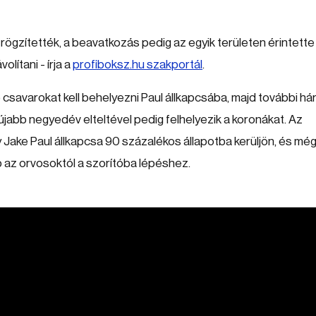
 rögzítették, a beavatkozás pedig az egyik területen érintette
olítani - írja a
profiboksz.hu szakportál
.
 csavarokat kell behelyezni Paul állkapcsába, majd további h
jabb negyedév elteltével pedig felhelyezik a koronákat. Az
 Jake Paul állkapcsa 90 százalékos állapotba kerüljön, és mé
p az orvosoktól a szorítóba lépéshez.