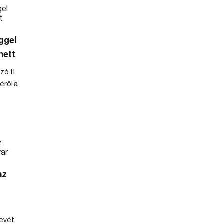
ggel
nett
ó 11.
éről a
az
nevét