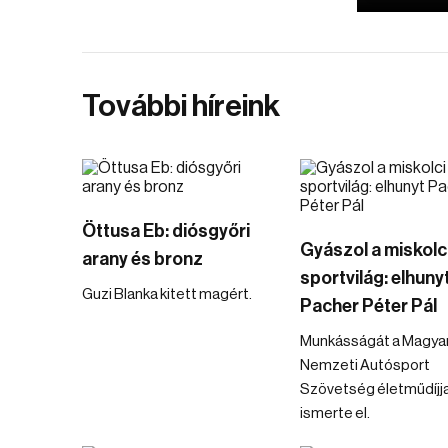
További híreink
Öttusa Eb: diósgyőri
Gyászol a miskolc
arany és bronz
sportvilág: elhuny
Guzi Blanka kitett magért.
Pacher Péter Pál
Munkásságát a Magya
Nemzeti Autósport
Szövetség életműdíjja
ismerte el.