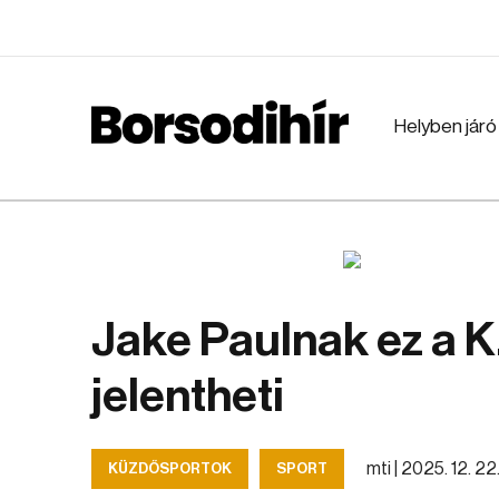
Helyben járó
Jake Paulnak ez a K.
jelentheti
mti |
2025. 12. 22.
KÜZDŐSPORTOK
SPORT