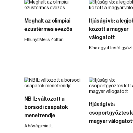
Meghalt az olimpiai
Ifjúsági vb: a legj
ezüstérmes evezős
között a magyar
válogatott
Elhunyt Melis Zoltán.
Kína együttesét győzté
NB II.: változott a
Ifjúsági vb:
borsodi csapatok
csoportgyőztes le
menetrendje
magyar válogatot
A hőség miatt.