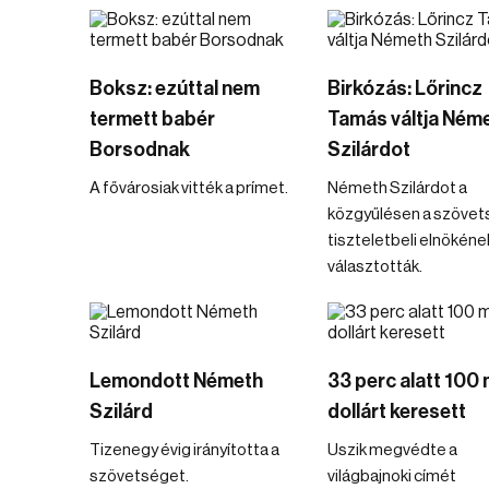
Boksz: ezúttal nem
Birkózás: Lőrincz
termett babér
Tamás váltja Ném
Borsodnak
Szilárdot
A fővárosiak vitték a prímet.
Németh Szilárdot a
közgyűlésen a szövet
tiszteletbeli elnökéne
választották.
Lemondott Németh
33 perc alatt 100 m
Szilárd
dollárt keresett
Tizenegy évig irányította a
Uszik megvédte a
szövetséget.
világbajnoki címét