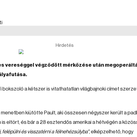
Hirdetés
éses vereséggel végződött mérkőzése után megoperált
ályafutása.
 bokszoló a kétszer is vitathatatlan világbajnoki címet szerze
k menetben kiütötte Pault, aki összesen négyszer került a padl
n is eltört, és bár a 28 esztendős amerikai a hétvégén a közös
i, felépülni és visszatérni a félnehézsúlyba"
, elképzelhető, hogy