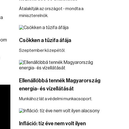
Átalakítják az országot - mondta a
miniszterelnök.
 a
árom
Csökken a tűzifa áfája
Szeptember közepétől.
g
Ellenállóbbá tennék Magyarország
energia- és vízellátását
Munkához lát a védelmi munkacsoport.
Infláció: tíz éve nem volt ilyen