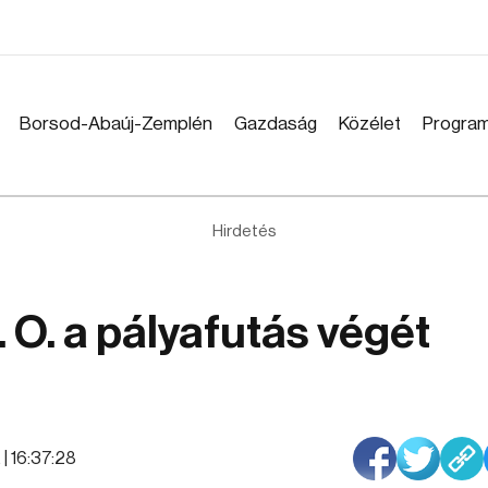
Borsod-Abaúj-Zemplén
Gazdaság
Közélet
Progra
Hirdetés
 O. a pályafutás végét
 | 16:37:28