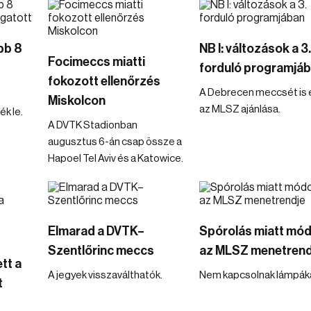
obb 8
NB I: változások a 3.
Focimeccs miatti
forduló programjá
fokozott ellenőrzés
A Debrecen meccsét is é
Miskolcon
az MLSZ ajánlása.
k le.
A DVTK Stadionban
augusztus 6-án csap össze a
Hapoel Tel Aviv és a Katowice.
Elmarad a DVTK–
Spórolás miatt mód
Szentlőrinc meccs
az MLSZ menetrend
tt a
A jegyek visszaválthatók.
Nem kapcsolnak lámpáka
t