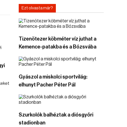
Ezt olvasta már?
Tizenötezer köbméter víz juthat a
Kemence-patakba és a Bózsvába
yi
Gyászol a miskolci sportvilág:
keket
elhunyt Pacher Péter Pál
Szurkolók balhéztak a diósgyőri
stadionban