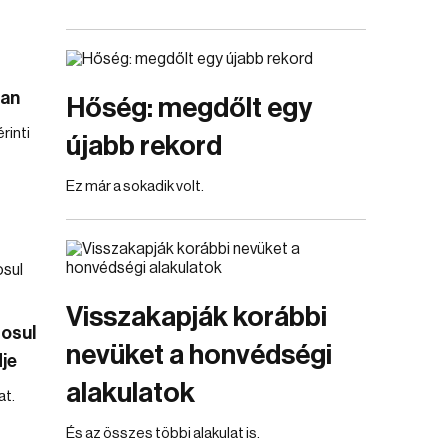
ban
Hőség: megdőlt egy
rinti
újabb rekord
Ez már a sokadik volt.
Visszakapják korábbi
osul
nevüket a honvédségi
je
alakulatok
t.
És az összes többi alakulat is.