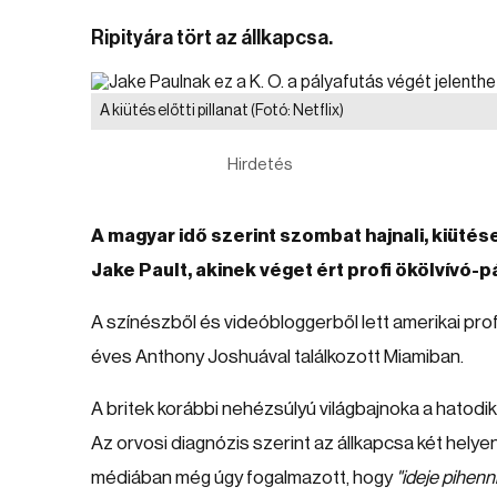
Ripityára tört az állkapcsa.
A kiütés előtti pillanat
(Fotó: Netflix)
Hirdetés
A magyar idő szerint szombat hajnali, kiüt
Jake Pault, akinek véget ért profi ökölvívó-p
A színészből és videóbloggerből lett amerikai profi
éves Anthony Joshuával találkozott Miamiban.
A britek korábbi nehézsúlyú világbajnoka a hatodi
Az orvosi diagnózis szerint az állkapcsa két helye
médiában még úgy fogalmazott, hogy
"ideje pihenn