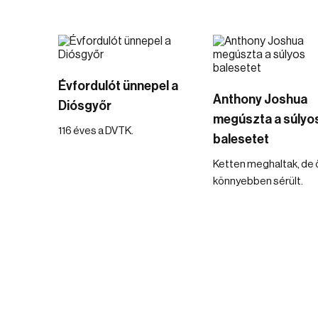
Évfordulót ünnepel a
Anthony Joshua
Diósgyőr
megúszta a súlyo
116 éves a DVTK.
balesetet
Ketten meghaltak, de 
könnyebben sérült.