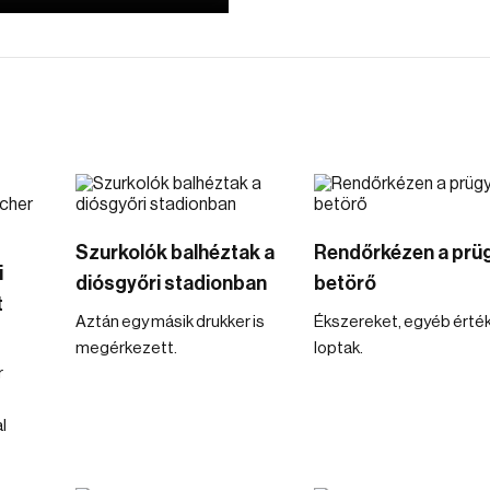
Szurkolók balhéztak a
Rendőrkézen a prüg
i
diósgyőri stadionban
betörő
t
Aztán egy másik drukker is
Ékszereket, egyéb érté
megérkezett.
loptak.
r
l