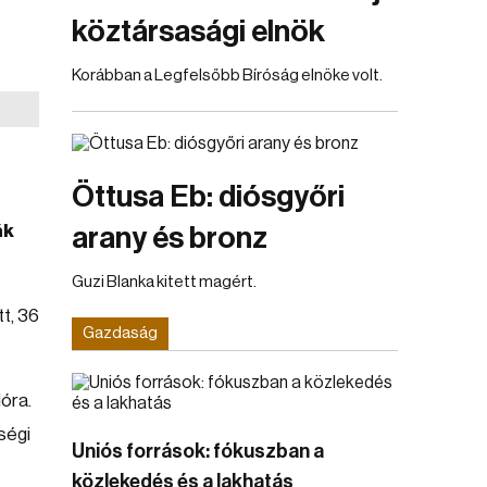
köztársasági elnök
Korábban a Legfelsőbb Bíróság elnöke volt.
Öttusa Eb: diósgyőri
ák
arany és bronz
Guzi Blanka kitett magért.
tt, 36
Gazdaság
óra.
ségi
Uniós források: fókuszban a
közlekedés és a lakhatás