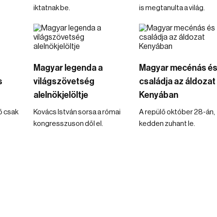
iktatnak be.
is megtanulta a világ.
Magyar legenda a
Magyar mecénás é
s
világszövetség
családja az áldozat
alelnökjelöltje
Kenyában
ő csak
Kovács István sorsa a római
A repülő október 28-án,
kongresszuson dől el.
kedden zuhant le.