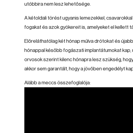
utóbbira nem lesz lehetősége.
A kétoldali törést ugyanis lemezekkel, csavarokkal
fogakat és azok gyökereit is, amelyeket el kellett táv
Előreláthatólag két hónap múlva drótokat és újabb
hónappal később fogászati implantátumokat kap, ú
orvosok szerint kilenc hónapra lesz szükség, hogy
akkor sem garantált, hogy a jövőben engedélyt ka
Alább a meccs összefoglalója: