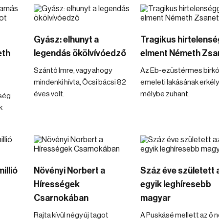
Gyász: elhunyt a
Tragikus hirtelensé
eth
legendás ökölvívóedző
elment Németh Zsa
Szántó Imre, vagy ahogy
Az Eb-ezüstérmes birkóz
mindenki hívta, Öcsi bácsi 82
emeleti lakásának erkély
éves volt.
mélybe zuhant.
ség
k
illió
Növényi Norbert a
Száz éve született 
Hírességek
egyik leghíresebb
Csarnokában
magyar
Rajta kívül négy új tagot
A Puskásé mellett az ő 