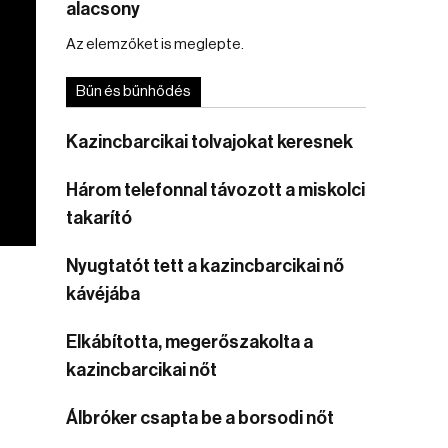
alacsony
Az elemzőket is meglepte.
Bűn és bűnhődés
Kazincbarcikai tolvajokat keresnek
Három telefonnal távozott a miskolci
takarító
Nyugtatót tett a kazincbarcikai nő
kávéjába
Elkábította, megerőszakolta a
kazincbarcikai nőt
Álbróker csapta be a borsodi nőt