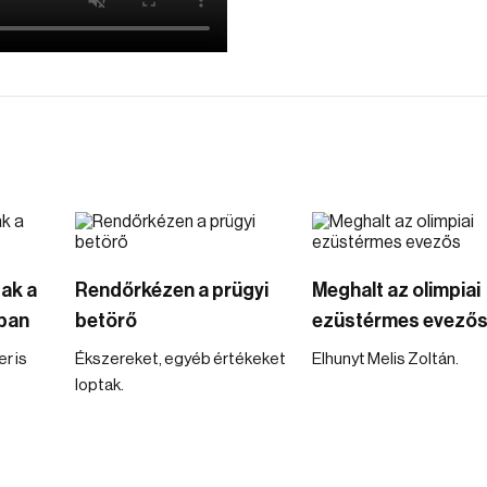
ak a
Rendőrkézen a prügyi
Meghalt az olimpiai
nban
betörő
ezüstérmes evező
r is
Ékszereket, egyéb értékeket
Elhunyt Melis Zoltán.
loptak.