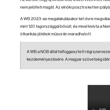
nem jelölteti magát. Az elnöki posztra ketten pályá
A WB 2023-as megalakulásakor két évre megválasz
mint 120 tagországgal bővült, és mivel kivívta a N
ötkarikás játékok műsorán maradhatott.
A WB a NOB által felfüggesztett régi szervezet
kezdeményezésére. A magyar szövetség idén 