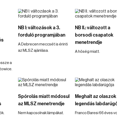
NB I: változások a 3.
NB II.: változott a
forduló programjában
borsodi csapatok
és
menetrendje
A Debrecen meccsét is érinti
az MLSZ ajánlása.
A hőség miatt.
össze a
atowice.
Spórolás miatt módosul
Meghalt az olaszok
s
az MLSZ menetrendje
legendás labdarúgó
ók.
Nem kapcsolnak lámpákat.
Franco Baresi 66 éves vo