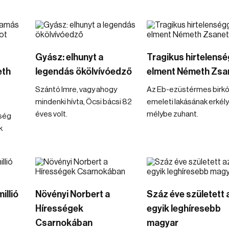
Gyász: elhunyt a
Tragikus hirtelensé
eth
legendás ökölvívóedző
elment Németh Zsa
Szántó Imre, vagy ahogy
Az Eb-ezüstérmes birkóz
mindenki hívta, Öcsi bácsi 82
emeleti lakásának erkély
éves volt.
mélybe zuhant.
ség
k
illió
Növényi Norbert a
Száz éve született 
Hírességek
egyik leghíresebb
Csarnokában
magyar