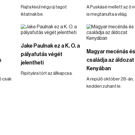
Rajta kívül négy új tagot
A Puskásé mellett az ő 
iktatnak be.
is megtanulta a világ.
Jake Paulnak ez a K. O. a
Magyar mecénás é
pályafutás végét
s
családja az áldozat
jelentheti
Kenyában
Ripityára tört az állkapcsa.
ő csak
A repülő október 28-án,
kedden zuhant le.