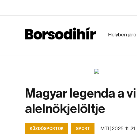
Helyben járó
Magyar legenda a v
alelnökjelöltje
MTI |
2025. 11. 21.
KÜZDŐSPORTOK
SPORT