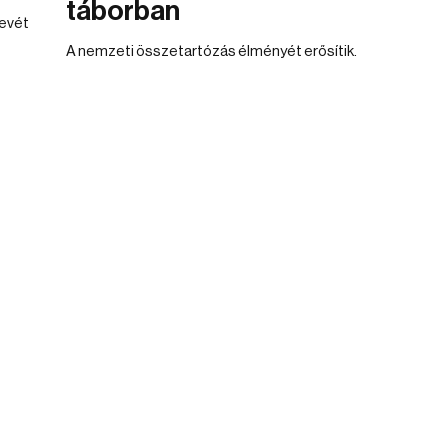
táborban
nevét
A nemzeti összetartózás élményét erősítik.
s