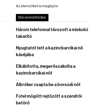
Az elemzőket is meglepte.
Bűn és bűnhődés
Három telefonnal távozott a miskolci
takarító
Nyugtatót tett a kazincbarcikai nő
kávéjába
Elkábította, megerőszakolta a
s
kazincbarcikai nőt
Álbróker csapta be a borsodi nőt
Fotel mögött rejtőzött a szendrői
betörő