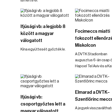
ismerte el.
Ifjúsági vb: a legjobb 8
Focimeccs miatti
között a magyar
fokozott ellenőrz
válogatott
Miskolcon
Kína együttesét győzték le.
A DVTK Stadionban
augusztus 6-án csap 
Hapoel Tel Aviv és a K
Elmarad a DVTK–
Ifjúsági vb:
Szentlőrinc mecc
csoportgyőztes lett a
A jegyek visszaválthat
magyar válogatott