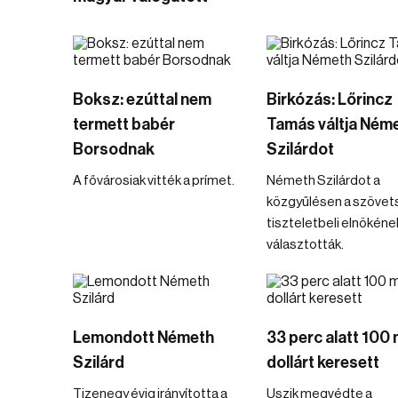
Boksz: ezúttal nem
Birkózás: Lőrincz
termett babér
Tamás váltja Ném
Borsodnak
Szilárdot
A fővárosiak vitték a prímet.
Németh Szilárdot a
közgyűlésen a szövet
tiszteletbeli elnökéne
választották.
Lemondott Németh
33 perc alatt 100 m
Szilárd
dollárt keresett
Tizenegy évig irányította a
Uszik megvédte a