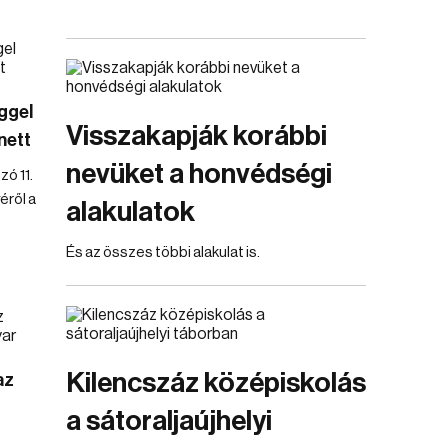
ggel
Visszakapják korábbi
nett
nevüket a honvédségi
ó 11.
éről a
alakulatok
És az összes többi alakulat is.
Kilencszáz középiskolás
az
a sátoraljaújhelyi