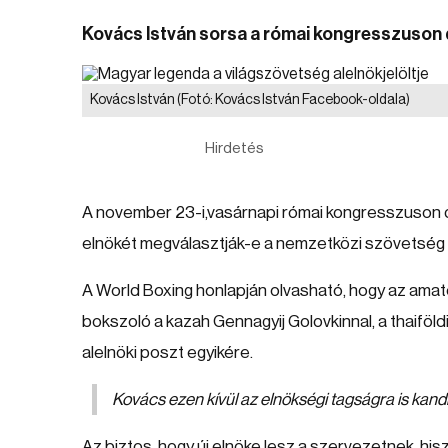
Kovács István sorsa a római kongresszuson d
Kovács István
(Fotó: Kovács István Facebook-oldala)
Hirdetés
A november 23-i,vasárnapi római kongresszuson d
elnökét megválasztják-e a nemzetközi szövetség 
A World Boxing honlapján olvasható, hogy az amatő
bokszoló a kazah Gennagyij Golovkinnal, a thaiföl
alelnöki poszt egyikére.
Kovács ezen kívül az elnökségi tagságra is kandi
Az biztos, hogy új elnöke lesz a szervezetnek, his