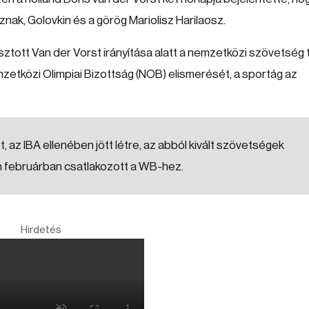
znak, Golovkin és a görög Mariolisz Harilaosz.
tott Van der Vorst irányítása alatt a nemzetközi szövetség
emzetközi Olimpiai Bizottság (NOB) elismerését, a sportág az
, az IBA ellenében jött létre, az abból kivált szövetségek
februárban csatlakozott a WB-hez.
Hirdetés