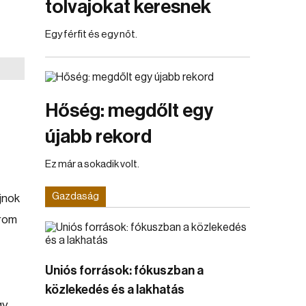
tolvajokat keresnek
Egy férfit és egy nőt.
Hőség: megdőlt egy
újabb rekord
Ez már a sokadik volt.
Gazdaság
jnok
árom
Uniós források: fókuszban a
közlekedés és a lakhatás
gy