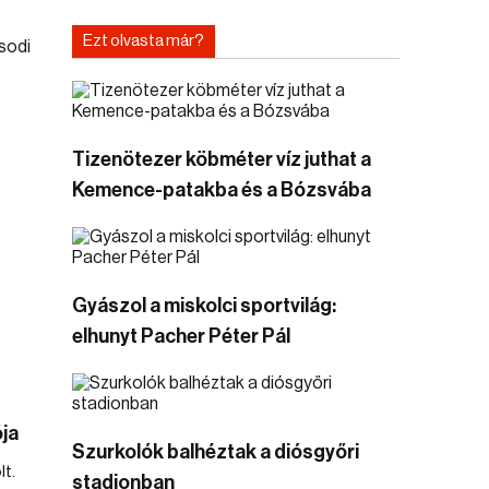
Ezt olvasta már?
Tizenötezer köbméter víz juthat a
Kemence-patakba és a Bózsvába
Gyászol a miskolci sportvilág:
elhunyt Pacher Péter Pál
ja
Szurkolók balhéztak a diósgyőri
lt.
stadionban