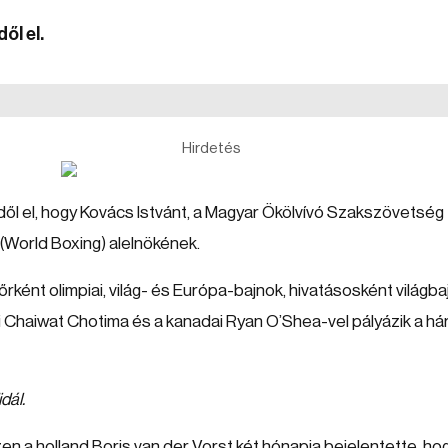
ől el.
Hirdetés
ől el, hogy Kovács Istvánt, a Magyar Ökölvívó Szakszövetség
(World Boxing) alelnökének.
rként olimpiai, világ- és Európa-bajnok, hivatásosként világba
di Chaiwat Chotima és a kanadai Ryan O’Shea-vel pályázik a h
dál.
zen a holland Boris van der Vorst két hónapja bejelentette, ho