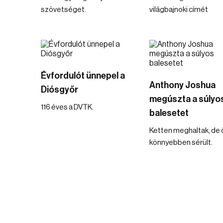
szövetséget.
világbajnoki címét
Évfordulót ünnepel a
Anthony Joshua
Diósgyőr
megúszta a súlyo
116 éves a DVTK.
balesetet
Ketten meghaltak, de 
könnyebben sérült.