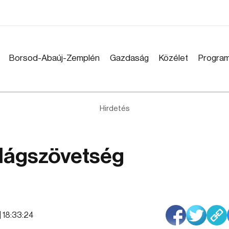
Borsod-Abaúj-Zemplén
Gazdaság
Közélet
Progra
Hirdetés
ilágszövetség
 | 18:33:24