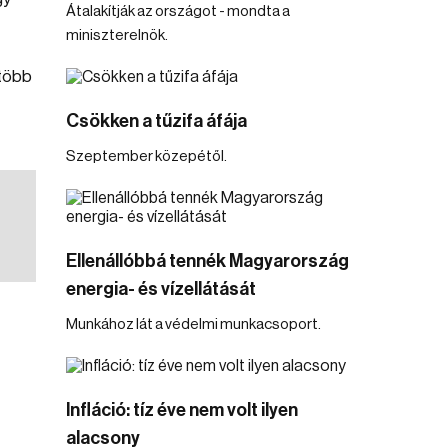
Átalakítják az országot - mondta a
miniszterelnök.
 több
Csökken a tűzifa áfája
Szeptember közepétől.
Ellenállóbbá tennék Magyarország
energia- és vízellátását
Munkához lát a védelmi munkacsoport.
Infláció: tíz éve nem volt ilyen
alacsony