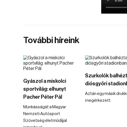
További híreink
Szurkolók balhézt
Gyászol a miskolci
diósgyőri stadio
sportvilág: elhunyt
Aztán egy másik drukke
Pacher Péter Pál
megérkezett.
Munkásságát a Magyar
Nemzeti Autósport
Szövetség életműdíjjal