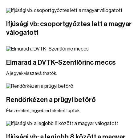
Ifjúsági vb: csoportgyőztes lett a magyar
válogatott
Elmarad a DVTK–Szentlőrinc meccs
A jegyek visszaválthatók.
Rendőrkézen a prügyi betörő
Ékszereket, egyéb értékeket loptak.
Ifjúsági vb: a legjobb 8 között a magyar