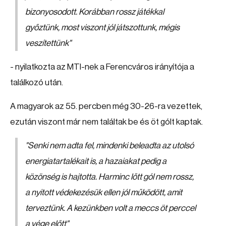
bizonyosodott. Korábban rossz játékkal
győztünk, most viszont jól játszottunk, mégis
veszítettünk
"
- nyilatkozta az MTI-nek a Ferencváros irányítója a
találkozó után.
A magyarok az 55. percben még 30-26-ra vezettek,
ezután viszont már nem találtak be és öt gólt kaptak.
"Senki nem adta fel, mindenki beleadta az utolsó
energiatartalékait is, a hazaiakat pedig a
közönség is hajtotta. Harminc lőtt gól nem rossz,
a nyitott védekezésük ellen jól működött, amit
terveztünk. A kezünkben volt a meccs öt perccel
a vége előtt"