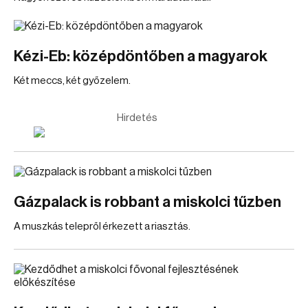
Kézi-Eb: középdöntőben a magyarok
Két meccs, két győzelem.
Hirdetés
Gázpalack is robbant a miskolci tűzben
A muszkás telepről érkezett a riasztás.