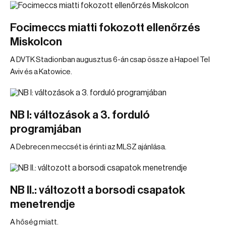
Focimeccs miatti fokozott ellenőrzés
Miskolcon
A DVTK Stadionban augusztus 6-án csap össze a Hapoel Tel
Aviv és a Katowice.
NB I: változások a 3. forduló
programjában
A Debrecen meccsét is érinti az MLSZ ajánlása.
NB II.: változott a borsodi csapatok
menetrendje
A hőség miatt.