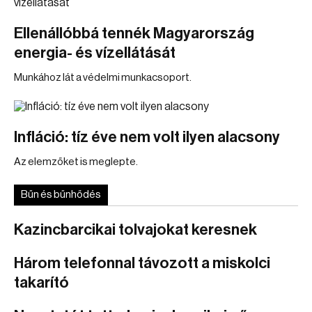
Ellenállóbbá tennék Magyarország
energia- és vízellátását
Munkához lát a védelmi munkacsoport.
Infláció: tíz éve nem volt ilyen alacsony
Az elemzőket is meglepte.
Bűn és bűnhődés
Kazincbarcikai tolvajokat keresnek
Három telefonnal távozott a miskolci
takarító