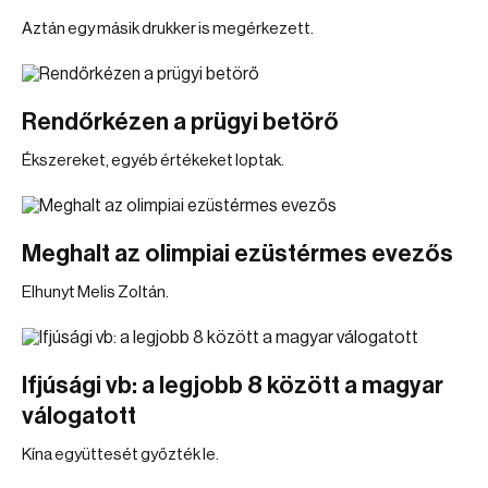
Aztán egy másik drukker is megérkezett.
Rendőrkézen a prügyi betörő
Ékszereket, egyéb értékeket loptak.
Meghalt az olimpiai ezüstérmes evezős
Elhunyt Melis Zoltán.
Ifjúsági vb: a legjobb 8 között a magyar
válogatott
Kína együttesét győzték le.