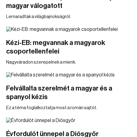
magyar válogatott
Lemaradtak a világbajnokságról.
Kézi-EB: megvannak a magyarok
csoportellenfelei
Nagyváradon szerepelnek a mienk.
Felvállalta szerelmét a magyar és a
spanyol kézis
Ez a téma foglalkoztatja most a román sajtót.
Évfordulót ünnepel a Diósgyőr