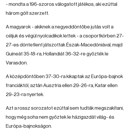
- mondta a 196-szoros válogatott játékos, aki ezúttal
három gólt szerzett.
A magyarok - akiknek a negyeddöntőbe jutás volt a
céljuk és végül nyolcadikok lettek - a csoportkörben 27-
27-es döntetlent játszottak Észak-Macedóniával, majd
Guineát 35-18-ra, Hollandiát 36-32-re győzték le
Varasdon.
A középdöntőben 37-30-ra kikaptak az Európa-bajnok
franciáktól, aztán Ausztria ellen 29-26-ra, Katar ellen
29-23-ra nyertek.
Azt a rossz sorozatot ezúttal sem tudták megszakítani,
hogy még soha nem győztek le házigazdát világ- és
Európa-bajnokságon.