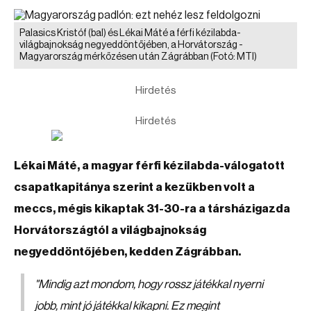
Palasics Kristóf (bal) és Lékai Máté a férfi kézilabda-
világbajnokság negyeddöntőjében, a Horvátország -
Magyarország mérkőzésen után Zágrábban
(Fotó: MTI)
Hirdetés
Hirdetés
Lékai Máté, a magyar férfi kézilabda-válogatott
csapatkapitánya szerint a kezükben volt a
meccs, mégis kikaptak 31-30-ra a társházigazda
Horvátországtól a világbajnokság
negyeddöntőjében, kedden Zágrábban.
"
Mindig azt mondom, hogy rossz játékkal nyerni
jobb, mint jó játékkal kikapni. Ez megint