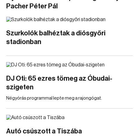
Pacher Péter Pál
Szurkolók balhéztak a diósgyőri
stadionban
DJ Oti: 65 ezres tömeg az Óbudai-
szigeten
Négyórás programmal lepte meg a rajongógat.
Autó csúszott a Tiszába