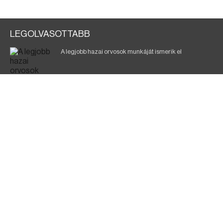
LEGOLVASOTTABB
A legjobb hazai orvosok munkáját ismerik el
Eltávolították posztjáról a borsodi kórház gazdasági
igazgatóját
Holttest Miskolcon: nem tudják, ki lehet
Éjszakai fürdőzés várja a vendégeket Borsodban is
Jó ütemben halad a Mezőzombor–Nyíregyháza