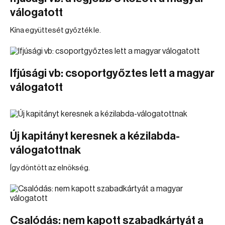
válogatott
Kína együttesét győzték le.
Ifjúsági vb: csoportgyőztes lett a magyar
válogatott
Új kapitányt keresnek a kézilabda-
válogatottnak
Így döntött az elnökség.
Csalódás: nem kapott szabadkártyát a