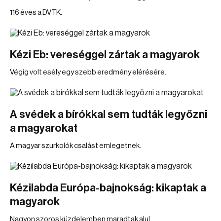
116 éves a DVTK.
Kézi Eb: vereséggel zártak a magyarok
Végig volt esély egy szebb eredmény elérésére.
A svédek a bírókkal sem tudták legyőzni
a magyarokat
A magyar szurkolók csalást emlegetnek.
Kézilabda Európa-bajnokság: kikaptak a
magyarok
Nagyon szoros küzdelemben maradtak alul.