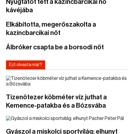
Nyugtatót tett a kazincbarcikai nő
kávéjába
Elkábította, megerőszakolta a
kazincbarcikai nőt
Álbróker csapta be a borsodi nőt
Ezt olvasta már?
Tizenötezer köbméter víz juthat a
Kemence-patakba és a Bózsvába
Gyászol a miskolci sportvilág: elhunyt