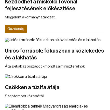
Kezdődhet a miskolci fővonal
fejlesztésének előkészítése
Megjelent a kormányhatározat.
Gazdaság
Uniós források: fókuszban a közlekedés
és a lakhatás
Átalakítják az országot - mondta a miniszterelnök.
Csökken a tűzifa áfája
Szeptember közepétől.