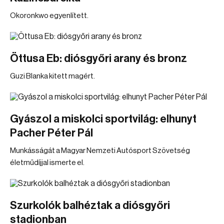
Okoronkwo egyenlített.
Öttusa Eb: diósgyőri arany és bronz
Guzi Blanka kitett magért.
Gyászol a miskolci sportvilág: elhunyt
Pacher Péter Pál
Munkásságát a Magyar Nemzeti Autósport Szövetség
életműdíjjal ismerte el.
Szurkolók balhéztak a diósgyőri
stadionban