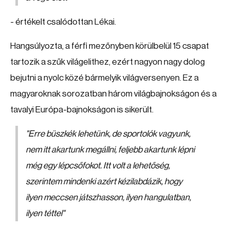
- értékelt csalódottan Lékai.
Hangsúlyozta, a férfi mezőnyben körülbelül 15 csapat
tartozik a szűk világelithez, ezért nagyon nagy dolog
bejutni a nyolc közé bármelyik világversenyen. Ez a
magyaroknak sorozatban három világbajnokságon és a
tavalyi Európa-bajnokságon is sikerült.
"Erre büszkék lehetünk, de sportolók vagyunk,
nem itt akartunk megállni, feljebb akartunk lépni
még egy lépcsőfokot. Itt volt a lehetőség,
szerintem mindenki azért kézilabdázik, hogy
ilyen meccsen játszhasson, ilyen hangulatban,
ilyen téttel"