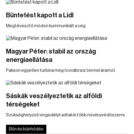
Büntetést kapott a Lidl
Megtévesztő módon kummunikált a cég.
Magyar Péter: stabil az ország
energiaellátása
Pakson egyetlen turbina még tovvábra is termel áramot.
Sáskák veszélyeztetik az alföldi
térségeket
Szükséghelyzeti engedélyt adtak ki több növényvédőszerre.
Bűn és bűnhődés