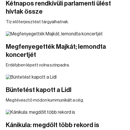
Kétnapos rendkívüli parlamenti ülést
hívtak össze
Tíz előterjesztést tárgyalhatnak.
Megfenyegették Majkát; lemondta
koncertjét
Erdélyben lépett volna színpadra.
Büntetést kapott a Lidl
Megtévesztő módon kummunikált a cég.
Kánikula: megdőlt több rekord is