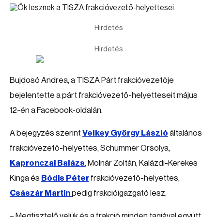
Hirdetés
Hirdetés
Bujdosó Andrea, a TISZA Párt frakcióvezetője
bejelentette a párt frakcióvezető-helyetteseit május
12-én a Facebook-oldalán.
A bejegyzés szerint
Velkey György László
általános
frakcióvezető-helyettes, Schummer Orsolya,
Kapronczai Balázs
, Molnár Zoltán, Kalázdi-Kerekes
Kinga és
Bódis Péter
frakcióvezető-helyettes,
Császár Martin
pedig frakcióigazgató lesz.
– Megtisztelő velük és a frakció minden tagjával együtt