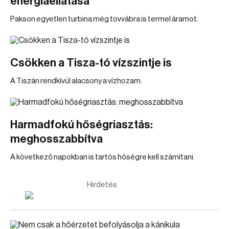
energiaellátása
Pakson egyetlen turbina még tovvábra is termel áramot.
Csökken a Tisza-tó vízszintje is
A Tiszán rendkívül alacsony a vízhozam.
Harmadfokú hőségriasztás:
meghosszabbítva
A következő napokban is tartós hőségre kell számítani.
Hirdetés