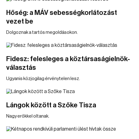
Hőség: a MÁV sebességkorlátozást
vezet be
Dolgoznak a tartós megoldásokon.
Fidesz: felesleges a köztársaságielnök-
választás
Ugyanis közjogilag érvénytelen lesz.
Lángok között a Szőke Tisza
Nagy erőkkel oltanak.