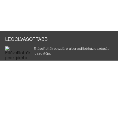
LEGOLVASOTTABB
Eltávolították posztjáról a borsodi kórház gazdasági
igazgatóját
Szélerőmű-fejlesztést tervez a TISZA-kormány
Kigyulladt egy épület Tokajban
Elmarad a DVTK–Szentlőrinc meccs