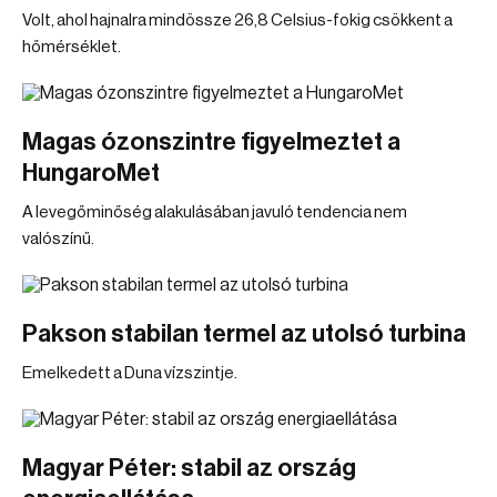
Volt, ahol hajnalra mindössze 26,8 Celsius-fokig csökkent a
hőmérséklet.
Magas ózonszintre figyelmeztet a
HungaroMet
A levegőminőség alakulásában javuló tendencia nem
valószínű.
Pakson stabilan termel az utolsó turbina
Emelkedett a Duna vízszintje.
Magyar Péter: stabil az ország