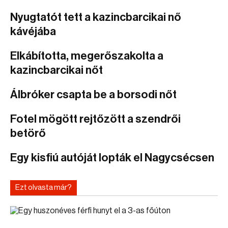
Nyugtatót tett a kazincbarcikai nő
kávéjába
Elkábította, megerőszakolta a
kazincbarcikai nőt
Álbróker csapta be a borsodi nőt
Fotel mögött rejtőzött a szendrői
betörő
Egy kisfiú autóját lopták el Nagycsécsen
Ezt olvasta már?