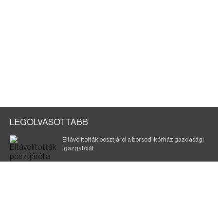
LEGOLVASOTTABB
Eltávolították posztjáról a borsodi kórház gazdasági
igazgatóját
Holttest Miskolcon: nem tudják, ki lehet