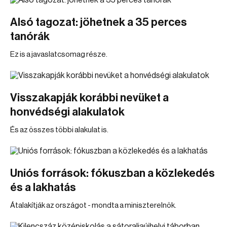
Alsó tagozat: jöhetnek a 35 perces
tanórák
Ez is a javaslatcsomag része.
Visszakapják korábbi nevüket a
honvédségi alakulatok
És az összes többi alakulat is.
Uniós források: fókuszban a közlekedés
és a lakhatás
Átalakítják az országot - mondta a miniszterelnök.