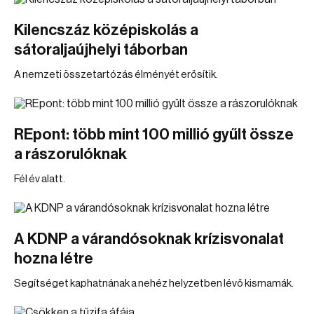
Kilencszáz középiskolás a
sátoraljaújhelyi táborban
A nemzeti összetartózás élményét erősítik.
REpont: több mint 100 millió gyűlt össze
a rászorulóknak
Fél év alatt.
A KDNP a várandósoknak krízisvonalat
hozna létre
Segítséget kaphatnának a nehéz helyzetben lévő kismamák.