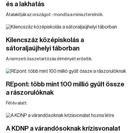
és a lakhatás
Átalakítják az országot - mondta a miniszterelnök.
Kilencszáz középiskolás a
sátoraljaújhelyi táborban
A nemzeti összetartózás élményét erősítik.
REpont: több mint 100 millió gyűlt össze
a rászorulóknak
Fél év alatt.
A KDNP a várandósoknak krízisvonalat