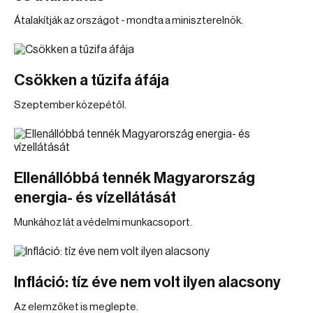
Átalakítják az országot - mondta a miniszterelnök.
Csökken a tűzifa áfája
Szeptember közepétől.
Ellenállóbbá tennék Magyarország
energia- és vízellátását
Munkához lát a védelmi munkacsoport.
Infláció: tíz éve nem volt ilyen alacsony
Az elemzőket is meglepte.