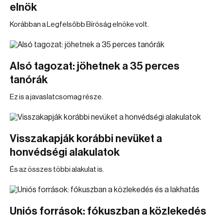
elnök
Korábban a Legfelsőbb Bíróság elnöke volt.
Alsó tagozat: jöhetnek a 35 perces
tanórák
Ez is a javaslatcsomag része.
Visszakapják korábbi nevüket a
honvédségi alakulatok
És az összes többi alakulat is.
Uniós források: fókuszban a közlekedés