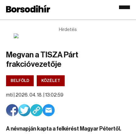
Hirdetés
Megvan a TISZA Párt
frakcióvezetője
BELFÖLD
KÖZÉLET
mti |
2026. 04. 18. | 13:02:59
A névnapján kapta a felkérést Magyar Pétertől.