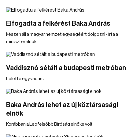
Elfogadta a felkérést Baka András
készen áll a magyar nemzet egységéért dolgozni - írta a
miniszterelnök.
Vaddisznó sétált a budapesti metróban
Lelőtte egy vadász.
Baka András lehet az új köztársasági
elnök
Korábban a Legfelsőbb Bíróság elnöke volt.