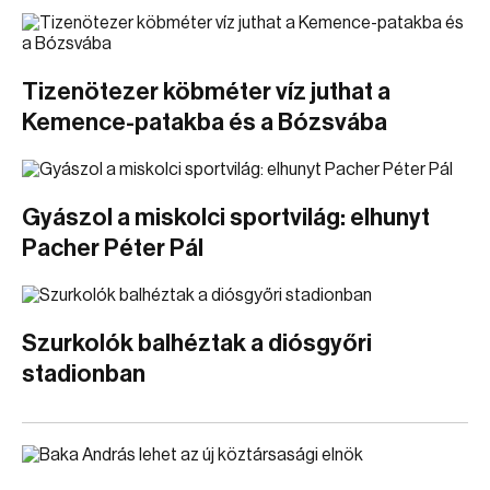
Tizenötezer köbméter víz juthat a
Kemence-patakba és a Bózsvába
Gyászol a miskolci sportvilág: elhunyt
Pacher Péter Pál
Szurkolók balhéztak a diósgyőri
stadionban