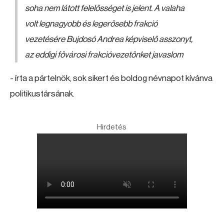
soha nem látott felelősséget is jelent. A valaha
volt legnagyobb és legerősebb frakció
vezetésére Bujdosó Andrea képviselő asszonyt,
az eddigi fővárosi frakcióvezetőnket javaslom
- írta a pártelnök, sok sikert és boldog névnapot kívánva
politikustársának.
Hirdetés