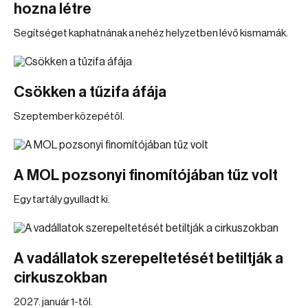
hozna létre
Segítséget kaphatnának a nehéz helyzetben lévő kismamák.
Csökken a tűzifa áfája
Szeptember közepétől.
A MOL pozsonyi finomítójában tűz volt
Egy tartály gyulladt ki.
A vadállatok szerepeltetését betiltják a
cirkuszokban
2027. január 1-től.