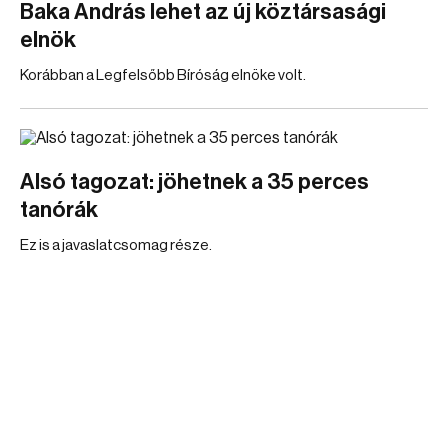
Baka András lehet az új köztársasági
elnök
Korábban a Legfelsőbb Bíróság elnöke volt.
Alsó tagozat: jöhetnek a 35 perces
tanórák
Ez is a javaslatcsomag része.