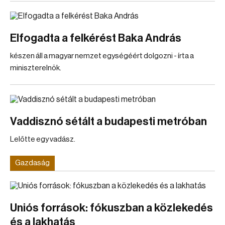
Elfogadta a felkérést Baka András
készen áll a magyar nemzet egységéért dolgozni - írta a
miniszterelnök.
Vaddisznó sétált a budapesti metróban
Lelőtte egy vadász.
Gazdaság
Uniós források: fókuszban a közlekedés
és a lakhatás