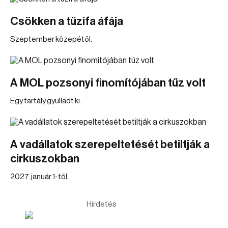
Csökken a tűzifa áfája
Szeptember közepétől.
A MOL pozsonyi finomítójában tűz volt
Egy tartály gyulladt ki.
A vadállatok szerepeltetését betiltják a
cirkuszokban
2027. január 1-től.
Hirdetés