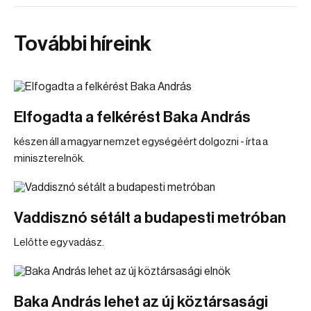
További híreink
Elfogadta a felkérést Baka András
készen áll a magyar nemzet egységéért dolgozni - írta a
miniszterelnök.
Vaddisznó sétált a budapesti metróban
Lelőtte egy vadász.
Baka András lehet az új köztársasági