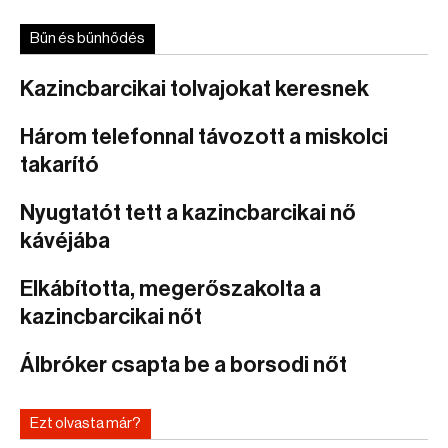
Bűn és bűnhődés
Kazincbarcikai tolvajokat keresnek
Három telefonnal távozott a miskolci
takarító
Nyugtatót tett a kazincbarcikai nő
kávéjába
Elkábította, megerőszakolta a
kazincbarcikai nőt
Álbróker csapta be a borsodi nőt
Ezt olvasta már?