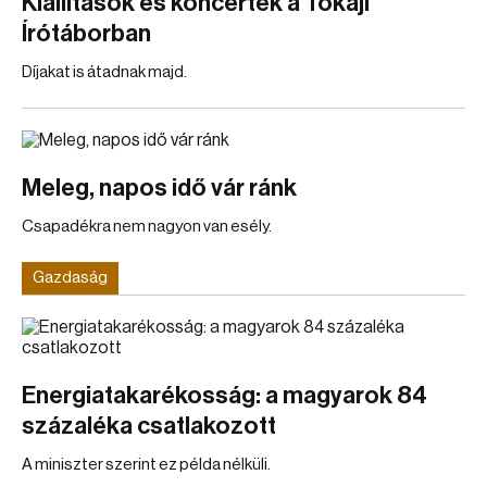
Kiállítások és koncertek a Tokaji
Írótáborban
Díjakat is átadnak majd.
Meleg, napos idő vár ránk
Csapadékra nem nagyon van esély.
Gazdaság
Energiatakarékosság: a magyarok 84
százaléka csatlakozott
A miniszter szerint ez példa nélküli.