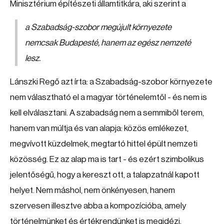
Minisztérium építészeti államtitkára, aki szerint a
a Szabadság-szobor megújult környezete
nemcsak Budapesté, hanem az egész nemzeté
lesz.
Lánszki Regő azt írta: a Szabadság-szobor környezete
nem választható el a magyar történelemtől - és nem is
kell elválasztani. A szabadság nem a semmiből terem,
hanem van múltja és van alapja: közös emlékezet,
megvívott küzdelmek, megtartó hittel épült nemzeti
közösség. Ez az alap ma is tart - és ezért szimbolikus
jelentőségű, hogy a kereszt ott, a talapzatnál kapott
helyet. Nem máshol, nem önkényesen, hanem
szervesen illesztve abba a kompozícióba, amely
történelmünket és értékrendünket is megidézi.