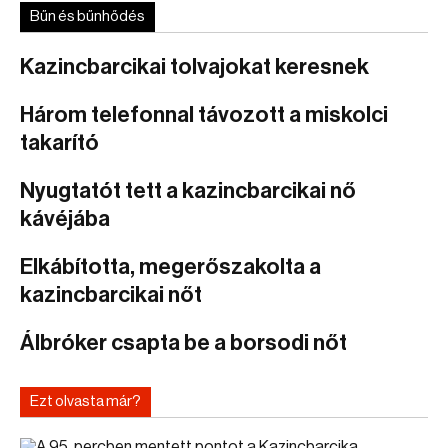
Bűn és bűnhődés
Kazincbarcikai tolvajokat keresnek
Három telefonnal távozott a miskolci
takarító
Nyugtatót tett a kazincbarcikai nő
kávéjába
Elkábította, megerőszakolta a
kazincbarcikai nőt
Álbróker csapta be a borsodi nőt
Ezt olvasta már?