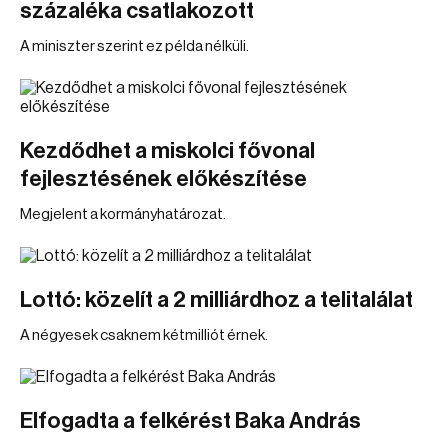
százaléka csatlakozott
A miniszter szerint ez példa nélküli.
Kezdődhet a miskolci fővonal
fejlesztésének előkészítése
Megjelent a kormányhatározat.
Lottó: közelít a 2 milliárdhoz a telitalálat
A négyesek csaknem kétmilliót érnek.
Elfogadta a felkérést Baka András