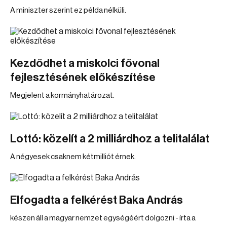
A miniszter szerint ez példa nélküli.
Kezdődhet a miskolci fővonal
fejlesztésének előkészítése
Megjelent a kormányhatározat.
Lottó: közelít a 2 milliárdhoz a telitalálat
A négyesek csaknem kétmilliót érnek.
Elfogadta a felkérést Baka András
készen áll a magyar nemzet egységéért dolgozni - írta a