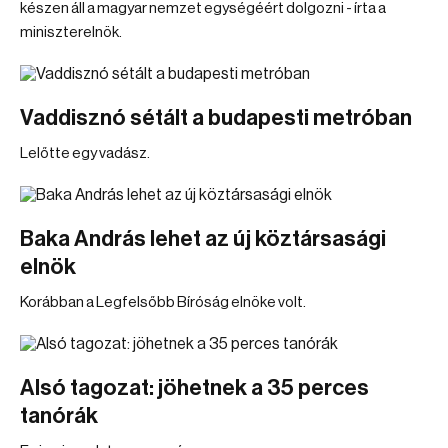
készen áll a magyar nemzet egységéért dolgozni - írta a
miniszterelnök.
Vaddisznó sétált a budapesti metróban
Lelőtte egy vadász.
Baka András lehet az új köztársasági
elnök
Korábban a Legfelsőbb Bíróság elnöke volt.
Alsó tagozat: jöhetnek a 35 perces
tanórák