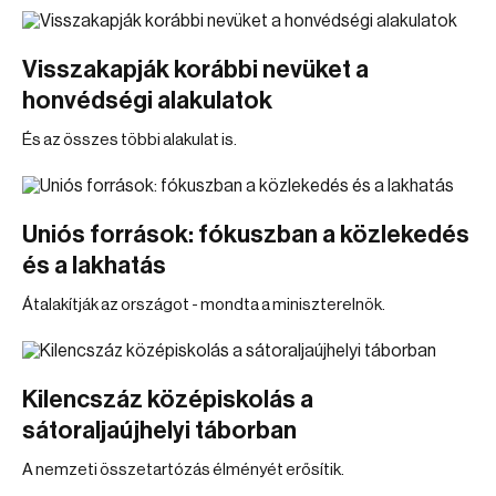
Visszakapják korábbi nevüket a
honvédségi alakulatok
És az összes többi alakulat is.
Uniós források: fókuszban a közlekedés
és a lakhatás
Átalakítják az országot - mondta a miniszterelnök.
Kilencszáz középiskolás a
sátoraljaújhelyi táborban
A nemzeti összetartózás élményét erősítik.