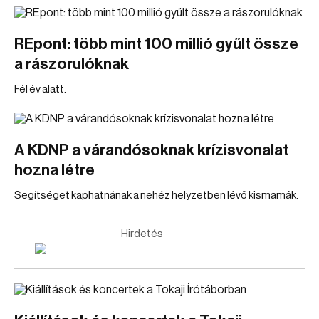
REpont: több mint 100 millió gyűlt össze
a rászorulóknak
Fél év alatt.
A KDNP a várandósoknak krízisvonalat
hozna létre
Segítséget kaphatnának a nehéz helyzetben lévő kismamák.
Hirdetés