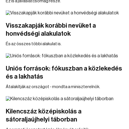
Ez is a javaslatcsomag része.
Visszakapják korábbi nevüket a
honvédségi alakulatok
És az összes többi alakulat is.
Uniós források: fókuszban a közlekedés
és a lakhatás
Átalakítják az országot - mondta a miniszterelnök.
Kilencszáz középiskolás a
sátoraljaújhelyi táborban