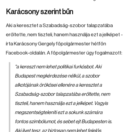
Karácsony szerint bűn
Aki a keresztet a Szabadság-szobor talapzatába
erőltette, nem tiszteli, hanem használja ezt a jelképet -
írta Karácsony Gergely főpolgármester hétfőn
Facebook-oldalán. A főpolgármester úgy fogalmazott:
"
a kereszt nem lehet politikai furkósbot. Aki
Budapest megkérdezése nélkül, a szobor
alkotójának örökösei ellenére a keresztet a
Szabadság-szobor talapzatába erőltette, nem
tiszteli, hanem használja ezt a jelképet. Vagyis
megszentségteleníti ezt a sokunk számára
fontos szimbólumot, és sebet ejt Budapesten is.
Aki ilyet tesz, az biztosan nem lehet felelős