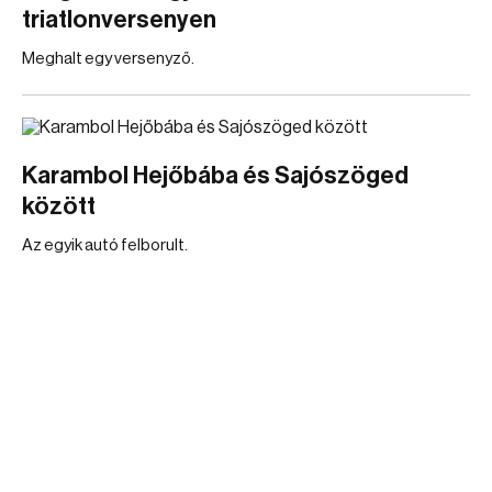
triatlonversenyen
Meghalt egy versenyző.
Karambol Hejőbába és Sajószöged
között
Az egyik autó felborult.