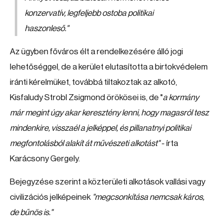
konzervatív, legfeljebb ostoba politikai
haszonleső
."
Az ügyben főváros élt a rendelkezésére álló jogi
lehetőséggel, de a kerület elutasította a birtokvédelem
iránti kérelmüket, továbbá tiltakoztak az alkotó,
Kisfaludy Strobl Zsigmond örökösei is, de "
a kormány
már megint úgy akar keresztény lenni, hogy magasról tesz
mindenkire, visszaél a jelképpel, és pillanatnyi politikai
megfontolásból alakít át művészeti alkotást"
- írta
Karácsony Gergely.
Bejegyzése szerint a közterületi alkotások vallási vagy
civilizációs jelképeinek
"megcsonkítása nemcsak káros,
de bűnös is."