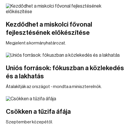
Kezdődhet a miskolci fővonal
fejlesztésének előkészítése
Megjelent a kormányhatározat.
Uniós források: fókuszban a közlekedés
és a lakhatás
Átalakítják az országot - mondta a miniszterelnök.
Csökken a tűzifa áfája
Szeptember közepétől.