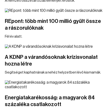
A nemzeti összetartózás élményét erősítik.
REpont: több mint 100 millió gyűlt össze
a rászorulóknak
Fél év alatt.
A KDNP a várandósoknak krízisvonalat
hozna létre
Segítséget kaphatnának a nehéz helyzetben lévő kismamák.
Energiatakarékosság: a magyarok 84
százaléka csatlakozott