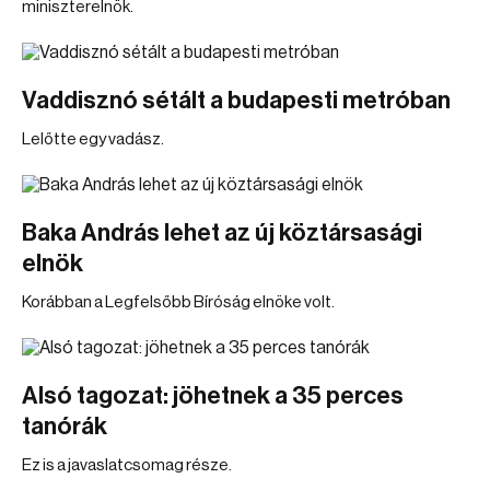
miniszterelnök.
Vaddisznó sétált a budapesti metróban
Lelőtte egy vadász.
Baka András lehet az új köztársasági
elnök
Korábban a Legfelsőbb Bíróság elnöke volt.
Alsó tagozat: jöhetnek a 35 perces
tanórák
Ez is a javaslatcsomag része.