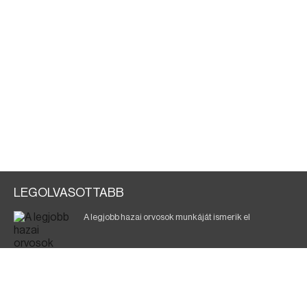
LEGOLVASOTTABB
A legjobb hazai orvosok munkáját ismerik el
Eltávolították posztjáról a borsodi kórház gazdasági
igazgatóját