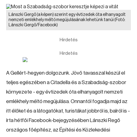
Lánszki Gergő (a képen) szerint egy évtizedek óta elhanyagolt
nemzeti emlékhely méltó megújulásának lehetünk tanúi
(Fotó:
Lánszki Gergő/Facebook)
Hirdetés
Hirdetés
A Gellért-hegyen dolgozunk. Jövő tavasszal készül el
teljes egészében a Citadella és a Szabadság-szobor
környezete - egy évtizedek óta elhanyagolt nemzeti
emlékhely méltó megújulása. Onnantól fogadja majd az
itt élőket és a látogatókat, turistákat jobbról is, balról is -
írta hétfői Facebook-bejegyzésében Lánszki Regő
országos főépítész, az Építési és Közlekedési