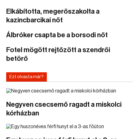
Elkábította, megerőszakolta a
kazincbarcikai nőt
Álbróker csapta be a borsodi nőt
Fotel mögött rejtőzött a szendrői
betörő
Ezt olvasta már?
Negyven csecsemő ragadt a miskolci
kórházban