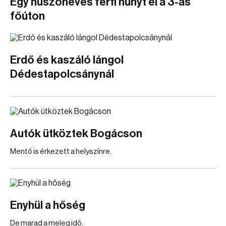
Egy huszonéves férfi hunyt el a 3-as
főúton
Erdő és kaszáló lángol
Dédestapolcsánynál
Autók ütköztek Bogácson
Mentő is érkezett a helyszínre.
Enyhül a hőség
De marad a meleg idő.