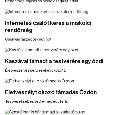
Rendőrségi eljárás és belső vizsgálat indult.
Internetes csalót keres a miskolci
rendőrség
Csúnyán rászedtek egy nőt.
Kaszával támadt a testvérére egy ózdi
Életveszélyes sérüléseket okozott.
Életveszélyt okozó támadás Ózdon
Testvérét sebesítette meg egy férfi.