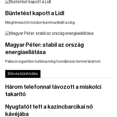
Büntetést kapott a Lidl
Megtévesztő módon kummunikált a cég.
Magyar Péter: stabil az ország
energiaellátása
Pakson egyetlen turbina még tovvábra is termel áramot.
Bűn és bűnhődés
Három telefonnal távozott a miskolci
takarító
Nyugtatót tett a kazincbarcikai nő
kávéjába