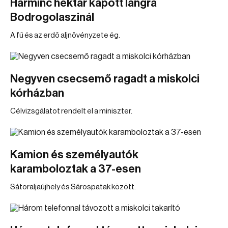
Harminc hektár kapott lángra
Bodrogolaszinál
A fű és az erdő aljnövényzete ég.
Negyven csecsemő ragadt a miskolci
kórházban
Célvizsgálatot rendelt el a miniszter.
Kamion és személyautók
karamboloztak a 37-esen
Sátoraljaújhely és Sárospatak között.