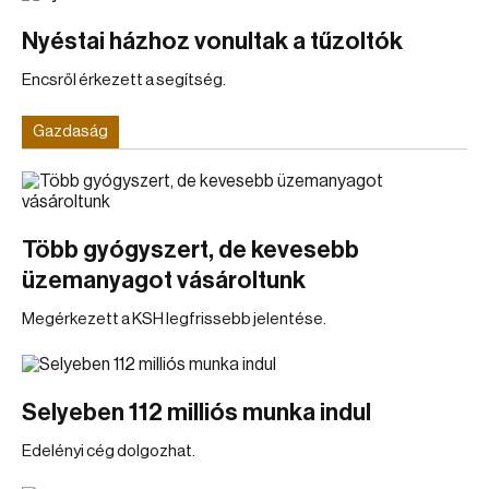
Nyéstai házhoz vonultak a tűzoltók
Encsről érkezett a segítség.
Gazdaság
Több gyógyszert, de kevesebb
üzemanyagot vásároltunk
Megérkezett a KSH legfrissebb jelentése.
Selyeben 112 milliós munka indul
Edelényi cég dolgozhat.