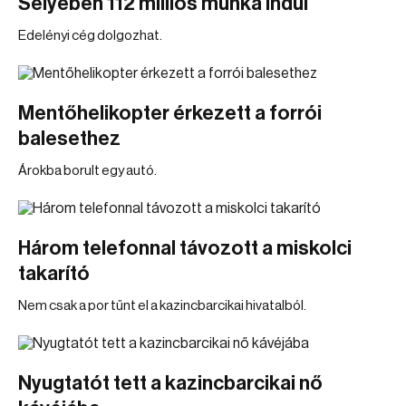
Selyeben 112 milliós munka indul
Edelényi cég dolgozhat.
Mentőhelikopter érkezett a forrói
balesethez
Árokba borult egy autó.
Három telefonnal távozott a miskolci
takarító
Nem csak a por tűnt el a kazincbarcikai hivatalból.
Nyugtatót tett a kazincbarcikai nő