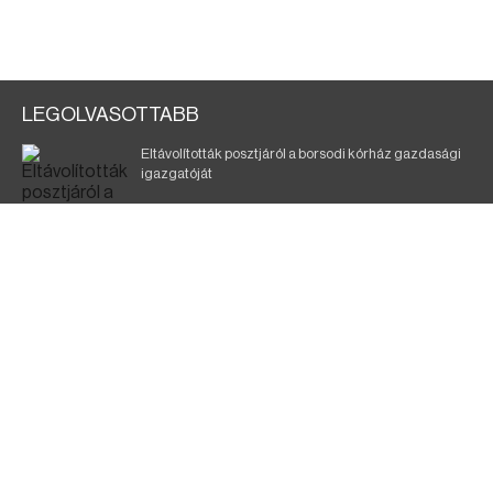
LEGOLVASOTTABB
Eltávolították posztjáról a borsodi kórház gazdasági
igazgatóját
Szélerőmű-fejlesztést tervez a TISZA-kormány
Kigyulladt egy épület Tokajban
Elmarad a DVTK–Szentlőrinc meccs