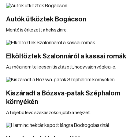
Autók ütköztek Bogácson
Mentő is érkezett a helyszínre.
Elköltöztek Szalonnáról a kassai romák
Az még nem teljeesen tisztázott, hogy vajon végleg-e.
Kiszáradt a Bózsva-patak Széphalom
környékén
A feljebb lévő szakaszokon jobb a helyzet.