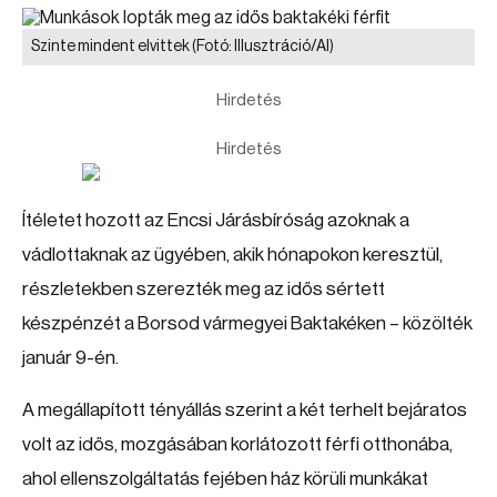
Szinte mindent elvittek
(Fotó: Illusztráció/AI)
Hirdetés
Hirdetés
Ítéletet hozott az Encsi Járásbíróság azoknak a
vádlottaknak az ügyében, akik hónapokon keresztül,
részletekben szerezték meg az idős sértett
készpénzét a Borsod vármegyei Baktakéken – közölték
január 9-én.
A megállapított tényállás szerint a két terhelt bejáratos
volt az idős, mozgásában korlátozott férfi otthonába,
ahol ellenszolgáltatás fejében ház körüli munkákat