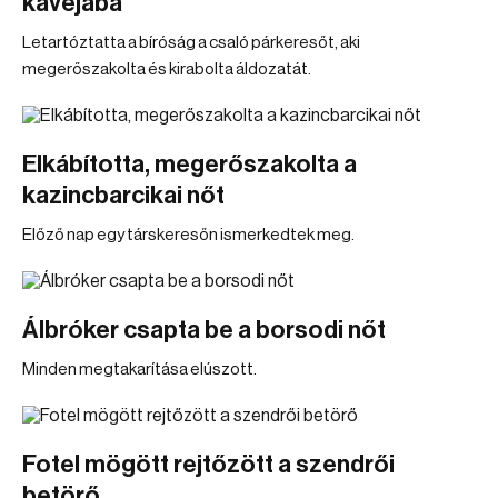
kávéjába
Letartóztatta a bíróság a csaló párkeresőt, aki
megerőszakolta és kirabolta áldozatát.
Elkábította, megerőszakolta a
kazincbarcikai nőt
Előző nap egy társkeresőn ismerkedtek meg.
Álbróker csapta be a borsodi nőt
Minden megtakarítása elúszott.
Fotel mögött rejtőzött a szendrői
betörő