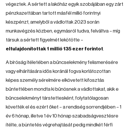
végeztek. A sértett a lakóház egyik szobájában egy zárt
pénzkazettában tartott másfél millió forintnyi
készpénzt, amelyből a vádlottak 2023 során
munkavégzés közben, egymásról tudva, felváltva – míg
társuk a sértett figyelmét lekötötte –
eltulajdonítottak 1 millió 135 ezer forintot
.
A bíróság ítéletében a bűncselekmény felismerésére
vagy elhárítására idős koránál fogva korlátozottan
képes személy sérelmére elkövetett kifosztás
bűntettében mondta ki bűnösnek a vádlottakat, akik e
bűncselekményt társtettesként, folytatólagosan
követték el és ezért őket – a rendiség sorrendjében – 1
év 6 hónap, illetve 1 év 10 hónap szabadságvesztésre
ítélte, a büntetés végrehajtását pedig mindkét férfi