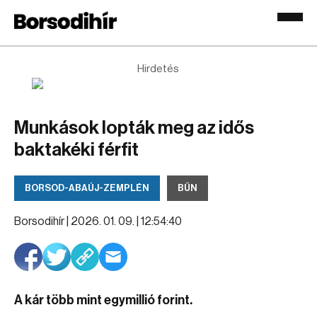
Hirdetés
Munkások lopták meg az idős
baktakéki férfit
BORSOD-ABAÚJ-ZEMPLÉN
BŰN
Borsodihír |
2026. 01. 09. | 12:54:40
A kár több mint egymillió forint.