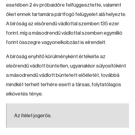
esetében 2 év próbaidőre felfüggesztette, valamint
őket ennek tartamára pártfogó felügyelet alá helyezte.
A bíróság az elsőrendű vádlottal szemben 135 ezer
forint, míg a másodrendű vádlottal szemben egymillió
forint összegre vagyonelkobzást is elrendelt.
A bíróság enyhítő körülményként értékelte az
elsőrendű vádlott büntetlen, ugyanakkor súlyosítóként
a másodrendű vádlott büntetett előéletét, továbbá
mindkét terhelt terhére esett a társas, folytatólagos
elkövetés ténye.
Az ítélet jogerős.