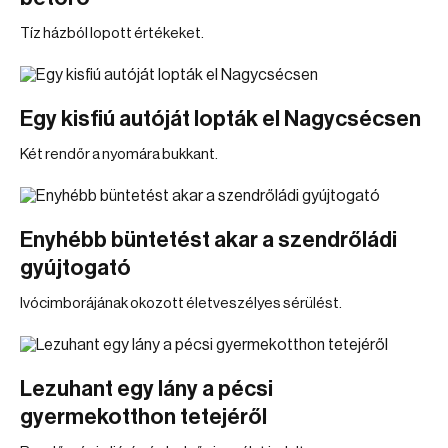
Tíz házból lopott értékeket.
Egy kisfiú autóját lopták el Nagycsécsen
Két rendőr a nyomára bukkant.
Enyhébb büntetést akar a szendrőládi
gyújtogató
Ivócimborájának okozott életveszélyes sérülést.
Lezuhant egy lány a pécsi
gyermekotthon tetejéről