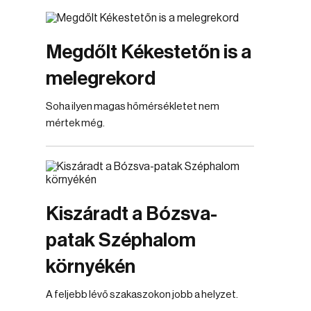
Megdőlt Kékestetőn is a
melegrekord
Soha ilyen magas hőmérsékletet nem
mértek még.
Kiszáradt a Bózsva-
patak Széphalom
környékén
A feljebb lévő szakaszokon jobb a helyzet.