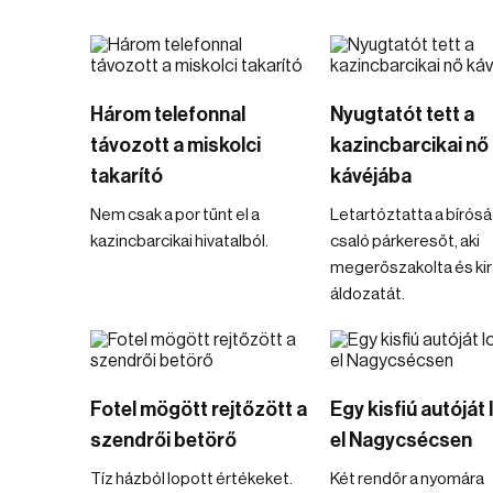
Három telefonnal
Nyugtatót tett a
távozott a miskolci
kazincbarcikai nő
takarító
kávéjába
Nem csak a por tűnt el a
Letartóztatta a bírósá
kazincbarcikai hivatalból.
csaló párkeresőt, aki
megerőszakolta és kir
áldozatát.
Fotel mögött rejtőzött a
Egy kisfiú autóját
szendrői betörő
el Nagycsécsen
Tíz házból lopott értékeket.
Két rendőr a nyomára