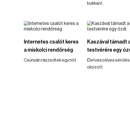
bukkant.
Internetes csalót keres
Kaszával támadt 
a miskolci rendőrség
testvérére egy óz
Csúnyán rászedtek egy nőt.
Életveszélyes sérülé
okozott.