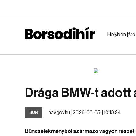
Helyben járó
Drága BMW-t adott 
nav.gov.hu |
2026. 06. 05. | 10:10:24
BŰN
Bűncselekményből származó vagyon részét 