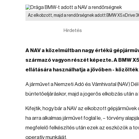
Az elkobzott, majd a rendőrségnek adott BMW X5 xDrive 3
Hirdetés
A NAV a közelmúltban nagy értékű gépjármű
származó vagyon részét képezte. A BMW X5 
ellátására használhatja a jövőben - közölték
A járművet a Nemzeti Adó és Vámhivatal (NAV) Dé
büntetőeljáráskor, majd a jogerős elkobzás után a
Kifejtik, hogy bár a NAV az elkobzott gépjárműve
ha arra alkalmas járművet foglal le, – törvény ala
megfelelő felkészítés után ezek az eszközök a tov
operatív munkáját.