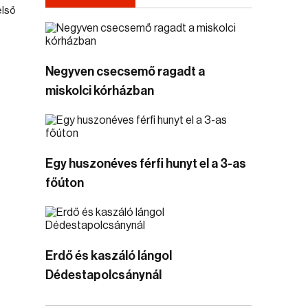
első
Negyven csecsemő ragadt a
miskolci kórházban
Egy huszonéves férfi hunyt el a 3-as
főúton
Erdő és kaszáló lángol
Dédestapolcsánynál