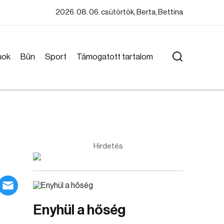
2026. 08. 06. csütörtök, Berta, Bettina
mok
Bűn
Sport
Támogatott tartalom
Hirdetés
Enyhül a hőség