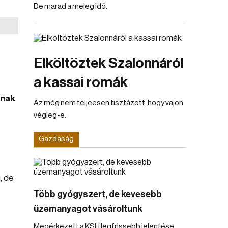
De marad a meleg idő.
Elköltöztek Szalonnáról
a kassai romák
inak
Az még nem teljeesen tisztázott, hogy vajon
végleg-e.
Gazdaság
, de
Több gyógyszert, de kevesebb
üzemanyagot vásároltunk
Megérkezett a KSH legfrissebb jelentése.