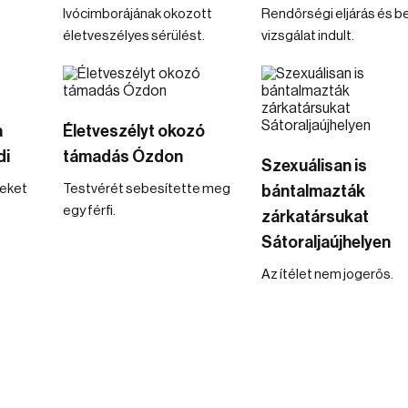
Ivócimborájának okozott
Rendőrségi eljárás és b
életveszélyes sérülést.
vizsgálat indult.
a
Életveszélyt okozó
di
támadás Ózdon
Szexuálisan is
seket
Testvérét sebesítette meg
bántalmazták
egy férfi.
zárkatársukat
Sátoraljaújhelyen
Az ítélet nem jogerős.