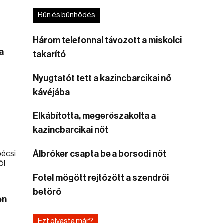
Bűn és bűnhődés
Három telefonnal távozott a miskolci
a
takarító
Nyugtatót tett a kazincbarcikai nő
kávéjába
Elkábította, megerőszakolta a
kazincbarcikai nőt
Álbróker csapta be a borsodi nőt
Fotel mögött rejtőzött a szendrői
betörő
on
Ezt olvasta már?