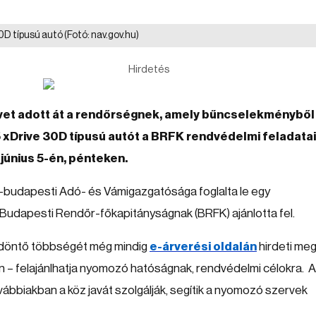
0D típusú autó
(Fotó: nav.gov.hu)
Hirdetés
vet adott át a rendőrségnek, amely bűncselekményből
xDrive 30D típusú autót a BRFK rendvédelmi feladata
 június 5-én, pénteken.
l-budapesti Adó- és Vámigazgatósága foglalta le egy
 Budapesti Rendőr-főkapitányságnak (BRFK) ajánlotta fel.
k döntő többségét még mindig
e-árverési oldalán
hirdeti meg
pján – felajánlhatja nyomozó hatóságnak, rendvédelmi célokra. A
ábbiakban a köz javát szolgálják, segítik a nyomozó szervek