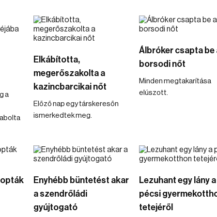
Álbróker csapta be 
Elkábította,
borsodi nőt
megerőszakolta a
Minden megtakarítása
kazincbarcikai nőt
elúszott.
g a
Előző nap egy társkeresőn
ismerkedtek meg.
abolta
 lopták
Enyhébb büntetést akar
Lezuhant egy lány a
a szendrőládi
pécsi gyermekotth
gyújtogató
tetejéről