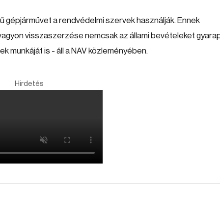
ékű gépjárművet a rendvédelmi szervek használják. Ennek
yon visszaszerzése nemcsak az állami bevételeket gyarapí
k munkáját is - áll a NAV közleményében.
Hirdetés