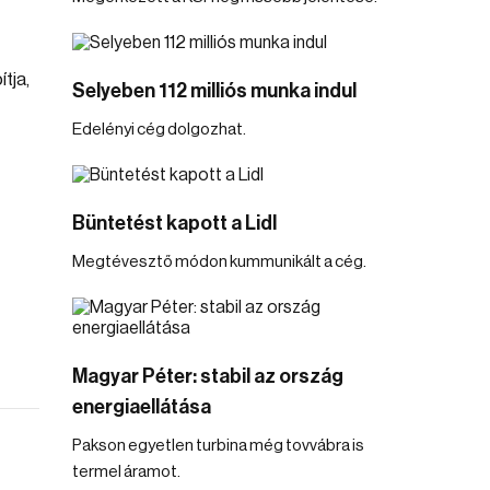
tja,
Selyeben 112 milliós munka indul
Edelényi cég dolgozhat.
Büntetést kapott a Lidl
Megtévesztő módon kummunikált a cég.
Magyar Péter: stabil az ország
energiaellátása
Pakson egyetlen turbina még tovvábra is
termel áramot.