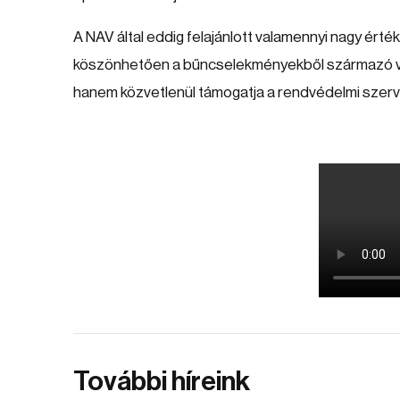
A NAV által eddig felajánlott valamennyi nagy ért
köszönhetően a bűncselekményekből származó vag
hanem közvetlenül támogatja a rendvédelmi szerve
További híreink