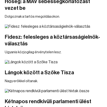
Hőség: a MÁV sebességkorlátozást
vezet be
Dolgoznak a tartós megoldásokon.
Fidesz: felesleges a köztársaságielnök-
választás
Ugyanis közjogilag érvénytelen lesz.
Lángok között a Szőke Tisza
Nagy erőkkel oltanak.
Kétnapos rendkívüli parlamenti ülést