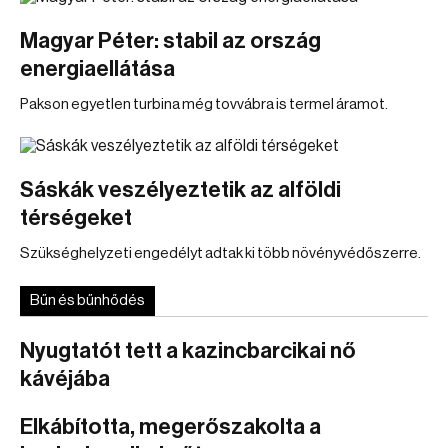
Magyar Péter: stabil az ország
energiaellátása
Pakson egyetlen turbina még tovvábra is termel áramot.
Sáskák veszélyeztetik az alföldi
térségeket
Szükséghelyzeti engedélyt adtak ki több növényvédőszerre.
Bűn és bűnhődés
Nyugtatót tett a kazincbarcikai nő
kávéjába
Elkábította, megerőszakolta a