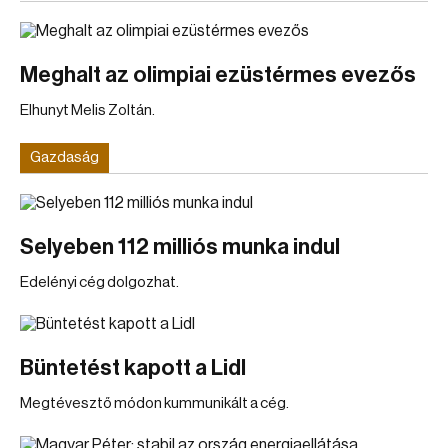
Meghalt az olimpiai ezüstérmes evezős
Elhunyt Melis Zoltán.
Gazdaság
Selyeben 112 milliós munka indul
Edelényi cég dolgozhat.
Büntetést kapott a Lidl
Megtévesztő módon kummunikált a cég.