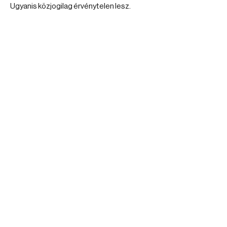
Ugyanis közjogilag érvénytelen lesz.