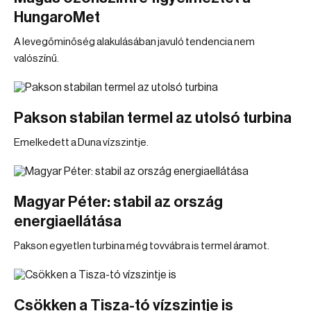
HungaroMet
A levegőminőség alakulásában javuló tendencia nem
valószínű.
Pakson stabilan termel az utolsó turbina
Emelkedett a Duna vízszintje.
Magyar Péter: stabil az ország
energiaellátása
Pakson egyetlen turbina még tovvábra is termel áramot.
Csökken a Tisza-tó vízszintje is