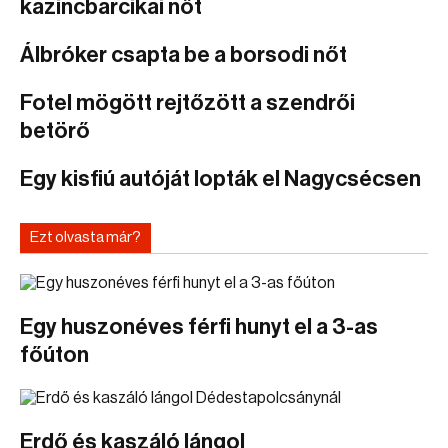
kazincbarcikai nőt
Álbróker csapta be a borsodi nőt
Fotel mögött rejtőzött a szendrői
betörő
Egy kisfiú autóját lopták el Nagycsécsen
Ezt olvasta már?
Egy huszonéves férfi hunyt el a 3-as
főúton
Erdő és kaszáló lángol