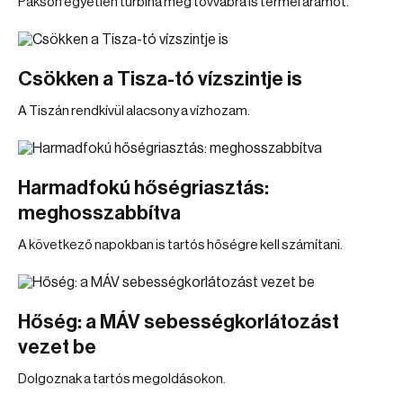
Pakson egyetlen turbina még tovvábra is termel áramot.
Csökken a Tisza-tó vízszintje is
A Tiszán rendkívül alacsony a vízhozam.
Harmadfokú hőségriasztás:
meghosszabbítva
A következő napokban is tartós hőségre kell számítani.
Hőség: a MÁV sebességkorlátozást
vezet be
Dolgoznak a tartós megoldásokon.