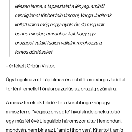
készen lenne, a tapasztalat a lényeg, amiből
mindig lehet többet felhalmozni, Varga Juditnak
kellett volna még négy-nyolc év, de meg volt
benne minden, ami ahhoz kell, hogy egy
országot valaki tudjon vállalni, meghozza a
fontos döntéseket
- értékelt Orbán Viktor.
Úgy fogalmazott, fájdalmas és dühítő, ami Varga Judittal
történt, emellett óriási pazarlás az ország számára.
A miniszterelnök felidézte, a korábbi igazságügyi
miniszterrel "végigszenvedte" hivatali idejének utolsó
egy, másfél évét, legalább háromszor akart lemondani,
mondván, nem bírja azt, "ami otthon van". Kitartott, amíg