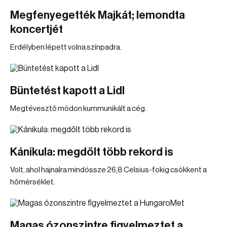
Megfenyegették Majkát; lemondta
koncertjét
Erdélyben lépett volna színpadra.
Büntetést kapott a Lidl
Megtévesztő módon kummunikált a cég.
Kánikula: megdőlt több rekord is
Volt, ahol hajnalra mindössze 26,8 Celsius-fokig csökkent a
hőmérséklet.
Magas ózonszintre figyelmeztet a