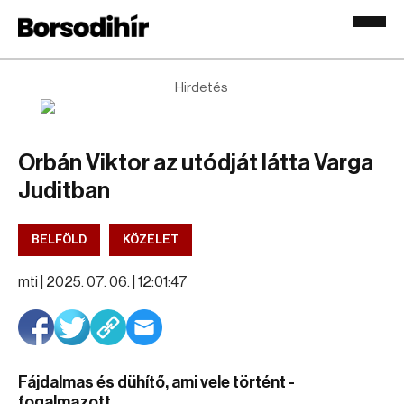
Hirdetés
Orbán Viktor az utódját látta Varga
Juditban
BELFÖLD
KÖZÉLET
mti |
2025. 07. 06. | 12:01:47
Fájdalmas és dühítő, ami vele történt -
fogalmazott.