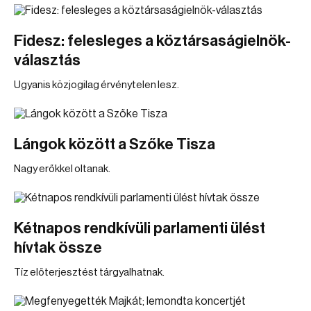
Fidesz: felesleges a köztársaságielnök-
választás
Ugyanis közjogilag érvénytelen lesz.
Lángok között a Szőke Tisza
Nagy erőkkel oltanak.
Kétnapos rendkívüli parlamenti ülést
hívtak össze
Tíz előterjesztést tárgyalhatnak.