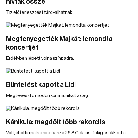
hívtak össze
Tíz előterjesztést tárgyalhatnak.
Megfenyegették Majkát; lemondta
koncertjét
Erdélyben lépett volna színpadra.
Büntetést kapott a Lidl
Megtévesztő módon kummunikált a cég.
Kánikula: megdőlt több rekord is
Volt, ahol hajnalra mindössze 26,8 Celsius-fokig csökkent a