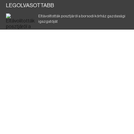
LEGOLVASOTTABB
Eltávolították posztjáról a borsodi kórház gazdasági
igazgatóját
Szélerőmű-fejlesztést tervez a TISZA-kormány
Kigyulladt egy épület Tokajban
Elmarad a DVTK–Szentlőrinc meccs
A KDNP szerint a TISZA-kormány nem tett semmit