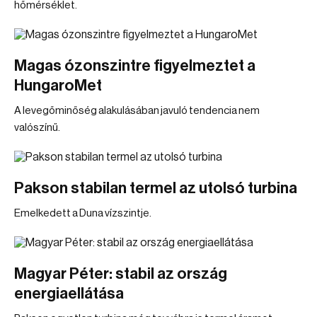
hőmérséklet.
Magas ózonszintre figyelmeztet a
HungaroMet
A levegőminőség alakulásában javuló tendencia nem
valószínű.
Pakson stabilan termel az utolsó turbina
Emelkedett a Duna vízszintje.
Magyar Péter: stabil az ország
energiaellátása