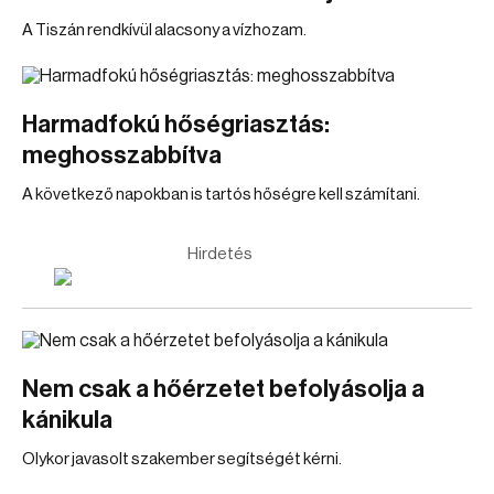
A Tiszán rendkívül alacsony a vízhozam.
Harmadfokú hőségriasztás:
meghosszabbítva
A következő napokban is tartós hőségre kell számítani.
Hirdetés
Nem csak a hőérzetet befolyásolja a
kánikula
Olykor javasolt szakember segítségét kérni.