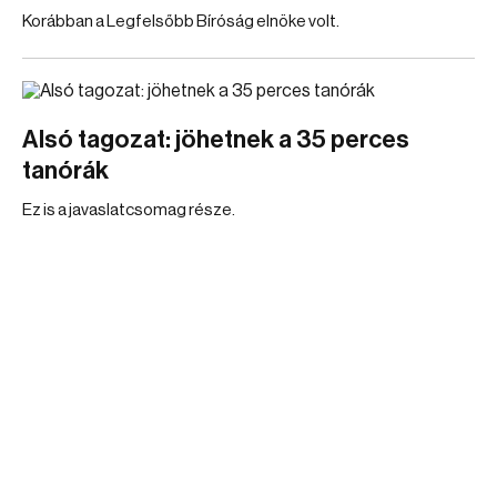
Korábban a Legfelsőbb Bíróság elnöke volt.
Alsó tagozat: jöhetnek a 35 perces
tanórák
Ez is a javaslatcsomag része.