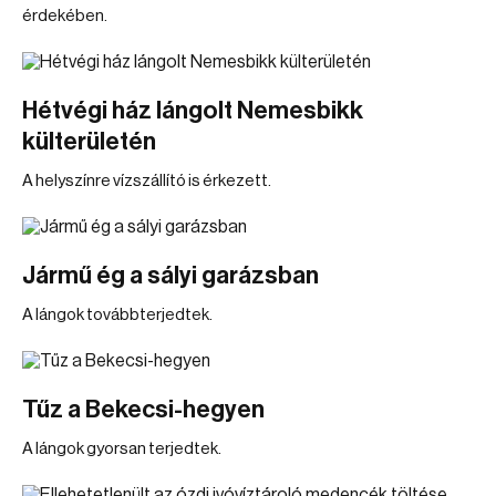
érdekében.
Hétvégi ház lángolt Nemesbikk
külterületén
A helyszínre vízszállító is érkezett.
Jármű ég a sályi garázsban
A lángok továbbterjedtek.
Tűz a Bekecsi-hegyen
A lángok gyorsan terjedtek.