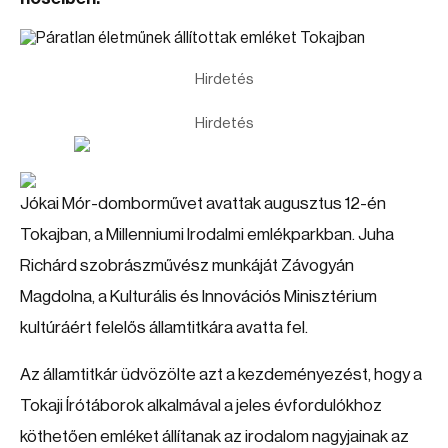
Hirdetés
Hirdetés
Jókai Mór-domborművet avattak augusztus 12-én
Tokajban, a Millenniumi Irodalmi emlékparkban. Juha
Richárd szobrászművész munkáját Závogyán
Magdolna, a Kulturális és Innovációs Minisztérium
kultúráért felelős államtitkára avatta fel.
Az államtitkár üdvözölte azt a kezdeményezést, hogy a
Tokaji Írótáborok alkalmával a jeles évfordulókhoz
köthetően emléket állítanak az irodalom nagyjainak az