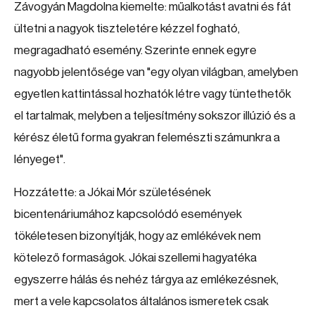
Závogyán Magdolna kiemelte: műalkotást avatni és fát
ültetni a nagyok tiszteletére kézzel fogható,
megragadható esemény. Szerinte ennek egyre
nagyobb jelentősége van "egy olyan világban, amelyben
egyetlen kattintással hozhatók létre vagy tüntethetők
el tartalmak, melyben a teljesítmény sokszor illúzió és a
kérész életű forma gyakran felemészti számunkra a
lényeget".
Hozzátette: a Jókai Mór születésének
bicentenáriumához kapcsolódó események
tökéletesen bizonyítják, hogy az emlékévek nem
kötelező formaságok. Jókai szellemi hagyatéka
egyszerre hálás és nehéz tárgya az emlékezésnek,
mert a vele kapcsolatos általános ismeretek csak