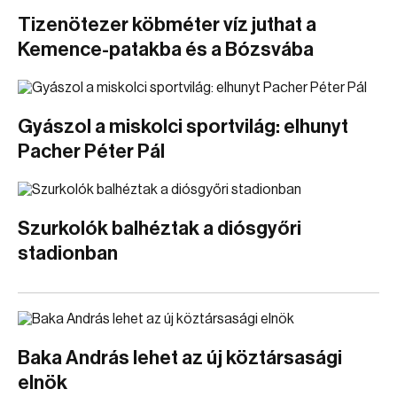
Tizenötezer köbméter víz juthat a
Kemence-patakba és a Bózsvába
Gyászol a miskolci sportvilág: elhunyt
Pacher Péter Pál
Szurkolók balhéztak a diósgyőri
stadionban
Baka András lehet az új köztársasági
elnök