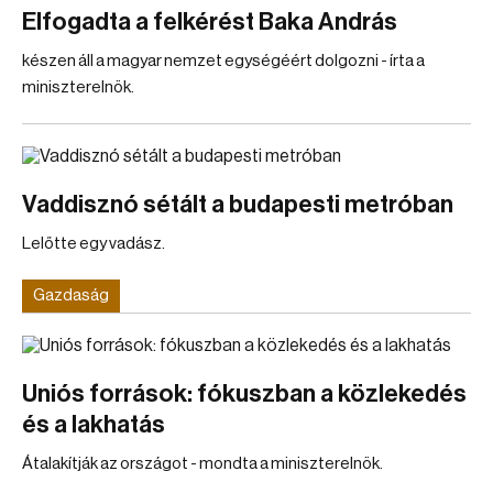
Elfogadta a felkérést Baka András
készen áll a magyar nemzet egységéért dolgozni - írta a
miniszterelnök.
Vaddisznó sétált a budapesti metróban
Lelőtte egy vadász.
Gazdaság
Uniós források: fókuszban a közlekedés
és a lakhatás
Átalakítják az országot - mondta a miniszterelnök.