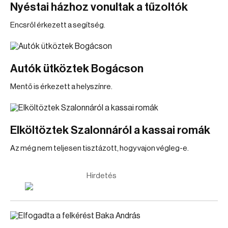
Nyéstai házhoz vonultak a tűzoltók
Encsről érkezett a segítség.
Autók ütköztek Bogácson
Mentő is érkezett a helyszínre.
Elköltöztek Szalonnáról a kassai romák
Az még nem teljesen tisztázott, hogy vajon végleg-e.
Hirdetés