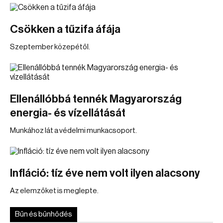
Csökken a tűzifa áfája
Szeptember közepétől.
Ellenállóbbá tennék Magyarország
energia- és vízellátását
Munkához lát a védelmi munkacsoport.
Infláció: tíz éve nem volt ilyen alacsony
Az elemzőket is meglepte.
Bűn és bűnhődés