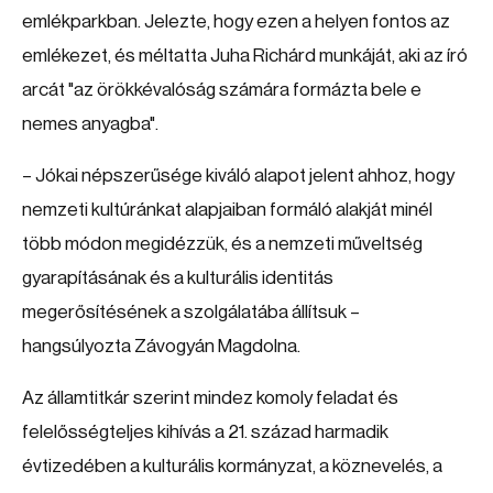
emlékparkban. Jelezte, hogy ezen a helyen fontos az
emlékezet, és méltatta Juha Richárd munkáját, aki az író
arcát "az örökkévalóság számára formázta bele e
nemes anyagba".
– Jókai népszerűsége kiváló alapot jelent ahhoz, hogy
nemzeti kultúránkat alapjaiban formáló alakját minél
több módon megidézzük, és a nemzeti műveltség
gyarapításának és a kulturális identitás
megerősítésének a szolgálatába állítsuk –
hangsúlyozta Závogyán Magdolna.
Az államtitkár szerint mindez komoly feladat és
felelősségteljes kihívás a 21. század harmadik
évtizedében a kulturális kormányzat, a köznevelés, a