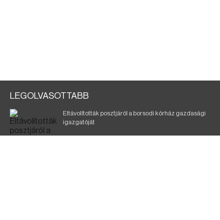
LEGOLVASOTTABB
Eltávolították posztjáról a borsodi kórház gazdasági
igazgatóját
Holttest Miskolcon: nem tudják, ki lehet
Éjszakai fürdőzés várja a vendégeket Borsodban is