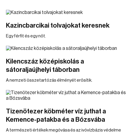
Kazincbarcikai tolvajokat keresnek
Egy férfit és egy nőt.
Kilencszáz középiskolás a
sátoraljaújhelyi táborban
A nemzeti összetartózás élményét erősítik.
Tizenötezer köbméter víz juthat a
Kemence-patakba és a Bózsvába
A természeti értékek megóvása és az ivóvízbázis védelme