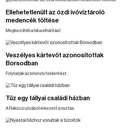
Ellehetetlenült az ózdi ivóvíztároló
medencék töltése
Megkezdték a hiba elhárítást.
Veszélyes kártevőt azonosítottak
Borsodban
Folytatják az intenzív felderítést.
Tűz egy tállyai családi házban
A Rákóczi utcából érkezett a risztás.