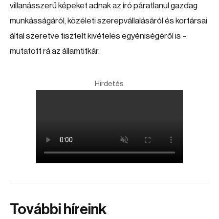
villanásszerű képeket adnak az író páratlanul gazdag
munkásságáról, közéleti szerepvállalásáról és kortársai
által szeretve tisztelt kivételes egyéniségéről is –
mutatott rá az államtitkár.
Hirdetés
További híreink