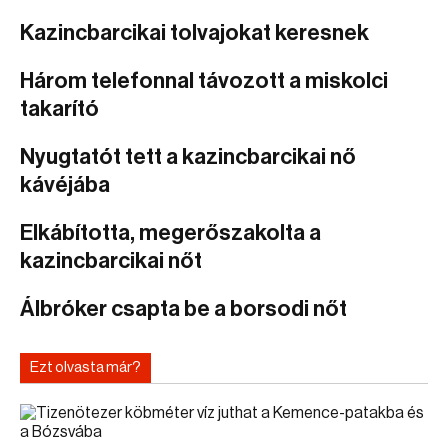
Kazincbarcikai tolvajokat keresnek
Három telefonnal távozott a miskolci
takarító
Nyugtatót tett a kazincbarcikai nő
kávéjába
Elkábította, megerőszakolta a
kazincbarcikai nőt
Álbróker csapta be a borsodi nőt
Ezt olvasta már?