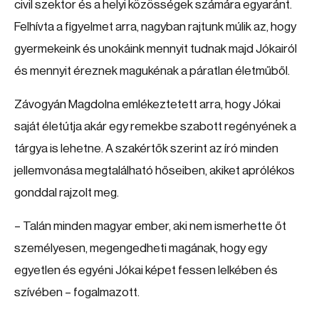
civil szektor és a helyi közösségek számára egyaránt.
Felhívta a figyelmet arra, nagyban rajtunk múlik az, hogy
gyermekeink és unokáink mennyit tudnak majd Jókairól
és mennyit éreznek magukénak a páratlan életműből.
Závogyán Magdolna emlékeztetett arra, hogy Jókai
saját életútja akár egy remekbe szabott regényének a
tárgya is lehetne. A szakértők szerint az író minden
jellemvonása megtalálható hőseiben, akiket aprólékos
gonddal rajzolt meg.
– Talán minden magyar ember, aki nem ismerhette őt
személyesen, megengedheti magának, hogy egy
egyetlen és egyéni Jókai képet fessen lelkében és
szívében – fogalmazott.