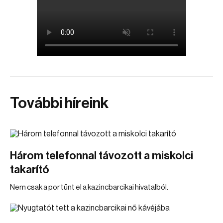
További híreink
Három telefonnal távozott a miskolci
takarító
Nem csak a por tűnt el a kazincbarcikai hivatalból.