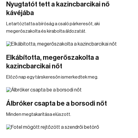
Nyugtatót tett a kazincbarcikai nő
kávéjába
Letartóztatta a bíróság a csaló párkeresőt, aki
megerőszakolta és kirabolta áldozatát.
Elkábította, megerőszakolta a
kazincbarcikai nőt
Előző nap egy társkeresőn ismerkedtek meg.
Álbróker csapta be a borsodi nőt
Minden megtakarítása elúszott.