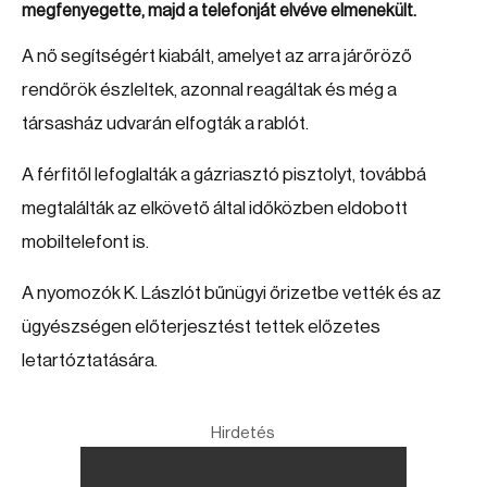
megfenyegette, majd a telefonját elvéve elmenekült.
A nő segítségért kiabált, amelyet az arra járőröző
rendőrök észleltek, azonnal reagáltak és még a
társasház udvarán elfogták a rablót.
A férfitől lefoglalták a gázriasztó pisztolyt, továbbá
megtalálták az elkövető által időközben eldobott
mobiltelefont is.
A nyomozók K. Lászlót bűnügyi őrizetbe vették és az
ügyészségen előterjesztést tettek előzetes
letartóztatására.
Hirdetés