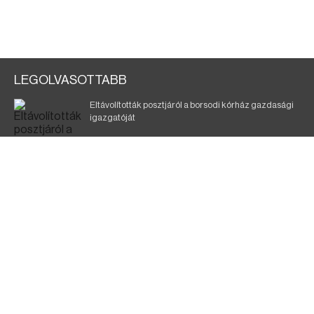
LEGOLVASOTTABB
Eltávolították posztjáról a borsodi kórház gazdasági
igazgatóját
Szélerőmű-fejlesztést tervez a TISZA-kormány
Kigyulladt egy épület Tokajban
Elmarad a DVTK–Szentlőrinc meccs