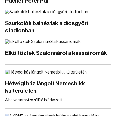
Pacher Péter Pál
Szurkolók balhéztak a diósgyőri
stadionban
Elköltöztek Szalonnáról a kassai romák
Hétvégi ház lángolt Nemesbikk
külterületén
A helyszínre vízszállító is érkezett.