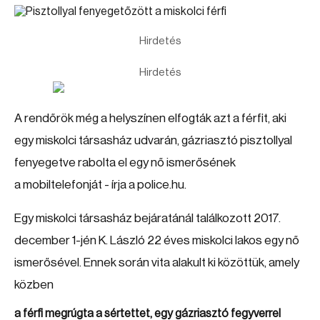
Hirdetés
Hirdetés
A rendőrök még a helyszínen elfogták azt a férfit, aki
egy miskolci társasház udvarán, gázriasztó pisztollyal
fenyegetve rabolta el egy nő ismerősének
a mobiltelefonját - írja a police.hu.
Egy miskolci társasház bejáratánál találkozott 2017.
december 1-jén K. László 22 éves miskolci lakos egy nő
ismerősével. Ennek során vita alakult ki közöttük, amely
közben
a férfi megrúgta a sértettet, egy gázriasztó fegyverrel