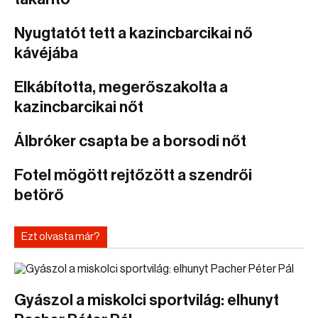
Nyugtatót tett a kazincbarcikai nő
kávéjába
Elkábította, megerőszakolta a
kazincbarcikai nőt
Álbróker csapta be a borsodi nőt
Fotel mögött rejtőzött a szendrői
betörő
Ezt olvasta már?
Gyászol a miskolci sportvilág: elhunyt