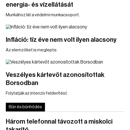
energia- és vízellátását
Munkához lát a védelmi munkacsoport.
Infláció: tíz éve nem volt ilyen alacsony
Az elemzőket is meglepte.
Veszélyes kártevőt azonosítottak
Borsodban
Folytatják az intenzív felderítést.
Bűn és bűnhődés
Három telefonnal távozott a miskolci
takarító