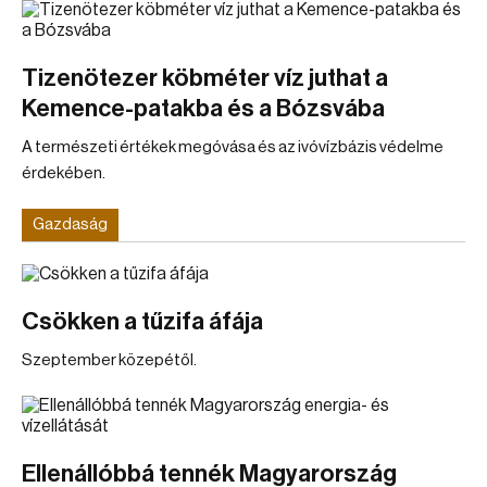
Tizenötezer köbméter víz juthat a
Kemence-patakba és a Bózsvába
A természeti értékek megóvása és az ivóvízbázis védelme
érdekében.
Gazdaság
Csökken a tűzifa áfája
Szeptember közepétől.
Ellenállóbbá tennék Magyarország