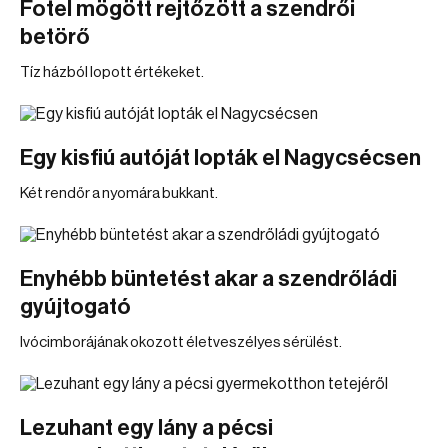
Fotel mögött rejtőzött a szendrői
betörő
Tíz házból lopott értékeket.
Egy kisfiú autóját lopták el Nagycsécsen
Két rendőr a nyomára bukkant.
Enyhébb büntetést akar a szendrőládi
gyújtogató
Ivócimborájának okozott életveszélyes sérülést.
Lezuhant egy lány a pécsi