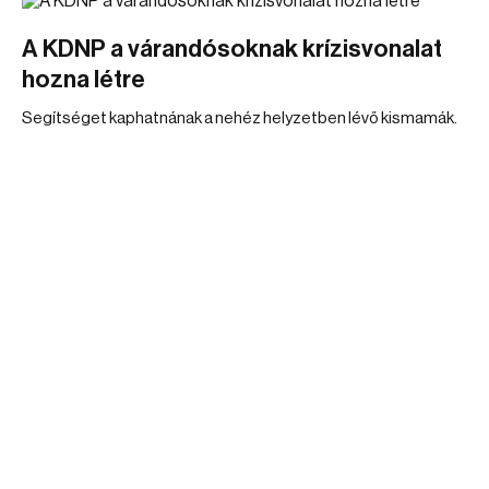
A KDNP a várandósoknak krízisvonalat
hozna létre
Segítséget kaphatnának a nehéz helyzetben lévő kismamák.