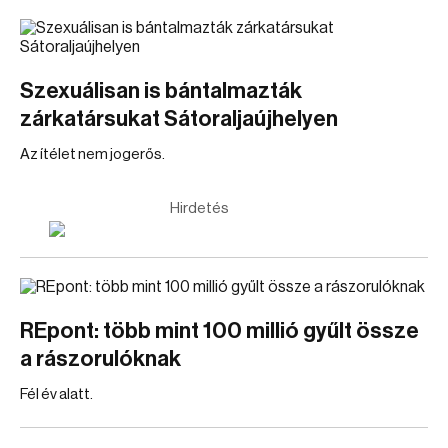
Szexuálisan is bántalmazták
zárkatársukat Sátoraljaújhelyen
Az ítélet nem jogerős.
Hirdetés
REpont: több mint 100 millió gyűlt össze
a rászorulóknak
Fél év alatt.