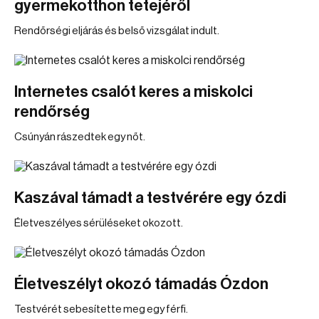
gyermekotthon tetejéről
Rendőrségi eljárás és belső vizsgálat indult.
Internetes csalót keres a miskolci
rendőrség
Csúnyán rászedtek egy nőt.
Kaszával támadt a testvérére egy ózdi
Életveszélyes sérüléseket okozott.
Életveszélyt okozó támadás Ózdon
Testvérét sebesítette meg egy férfi.