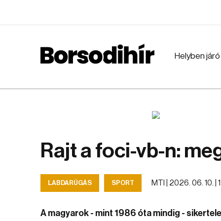
Helyben járó
Rajt a foci-vb-n: m
MTI |
2026. 06. 10. | 
LABDARÚGÁS
SPORT
A magyarok - mint 1986 óta mindig - sikertelen