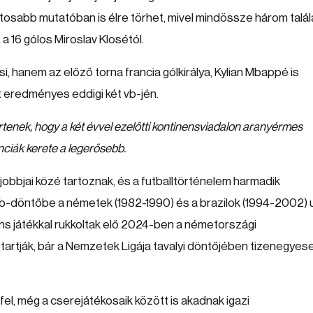
osabb mutatóban is élre törhet, mivel mindössze három talál
a 16 gólos Miroslav Klosétól.
hanem az előző torna francia gólkirálya, Kylian Mbappé is
lt eredményes eddigi két vb-jén.
értenek, hogy a két évvel ezelőtti kontinensviadalon aranyérmes
nciák kerete a legerősebb.
gjobbjai közé tartoznak, és a futballtörténelem harmadik
-döntőbe a németek (1982-1990) és a brazilok (1994-2002) u
s játékkal rukkoltak elő 2024-ben a németországi
 tartják, bár a Nemzetek Ligája tavalyi döntőjében tizenegyes
fel, még a cserejátékosaik között is akadnak igazi