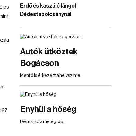
Erdő és kaszáló lángol
ő és
Dédestapolcsánynál
mint
rszág
Autók ütköztek
Bogácson
Mentő is érkezett a helyszínre.
és
Enyhül a hőség
k 27
De marad a meleg idő.