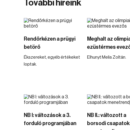
További híreink
Rendőrkézen a prügyi
Meghalt az olimpia
betörő
ezüstérmes evez
Ékszereket, egyéb értékeket
Elhunyt Melis Zoltán.
loptak.
NB I: változások a 3.
NB II.: változott a
forduló programjában
borsodi csapatok