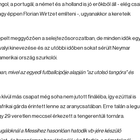
l, a portugál, a német és a holland is jó erőkből áll - elég csa
 vagy éppen Florian Wirtzet említeni -, ugyanakkor a kereteik
repelt meggyőzően a selejtezősorozatban, de minden idők egy
avalyi kinevezése és az utóbbi időben sokat sérült Neymar
amerikai ország szurkolói.
an, mivel az egyedi futballcipője alapján
"az utolsó tangóra"
és
kívül más csapat még soha nem jutott fináléba, így ezúttal is
rikai gárda érintett lenne az aranycsatában. Erre talán a leg
y 29 veretlen meccsel érkezett a tengerentúli tornára.
tugáloknál a Messihez hasonlóan hatodik vb-jére készülő