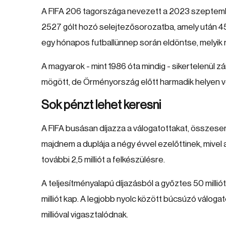
A FIFA 206 tagországa nevezett a 2023 szeptemb
2527 gólt hozó selejtezősorozatba, amely után 45
egy hónapos futballünnep során eldöntse, melyik n
A magyarok - mint 1986 óta mindig - sikertelenül zá
mögött, de Örményország előtt harmadik helyen v
Sok pénzt lehet keresni
A FIFA busásan díjazza a válogatottakat, összesen
majdnem a duplája a négy évvel ezelőttinek, mivel a
további 2,5 milliót a felkészülésre.
A teljesítményalapú díjazásból a győztes 50 millió
milliót kap. A legjobb nyolc között búcsúzó válogat
millióval vigasztalódnak.