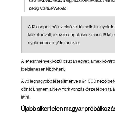
Cristiano Ronaldo, a legutóbbi két alkalommal 
pedig Manuel Neuer.
A 12 csoportból az első kettő mellett a nyolc
körrel bővült, azaz a csapatoknak már a 16 közé
nyolc meccset játszanak le.
A létesítmények közül csupán egyet, a mexikóvárosi
ideiglenesen kibővíteni.
A vb legnagyobb létesítménye a 94 000 néző befo
döntőt, hanem a New York vonzáskörzetében talá
látni.
Újabb sikertelen magyar próbálkozá