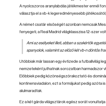
A nyolcszoros aranylabdás játékmester ennél font
választja el a vb-k legeredményesebb játékosától, 
A német csatár elsőségét azonban nemcsak Messi, 
fenyegeti, a Real Madrid világklasszisa 12-szer vo
Ami az esélyeket illeti, abban a szakértők egyet
spanyolok, valamint az előző két vb-n döntős fra
Utóbbiak már lassan egy évtizede a futballvilág le
nemzeteként juthatnak sorozatban harmadszor vb
Előbbiek pedig közönségszórakoztató és dominán
kontinensviadalon, ezt a formájukat pedig azóta is
alulmaradtak.
Ez a két gárda világsztárok egész sorát vonultatja 