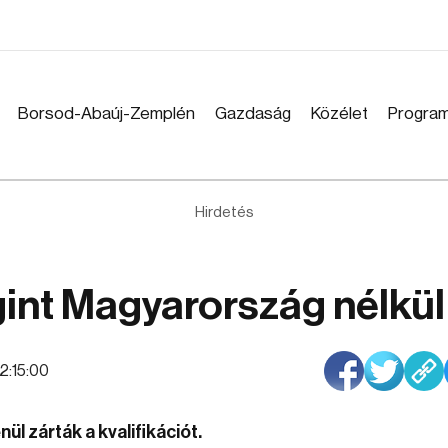
Borsod-Abaúj-Zemplén
Gazdaság
Közélet
Progra
Hirdetés
egint Magyarország nélkül
12:15:00
ül zárták a kvalifikációt.