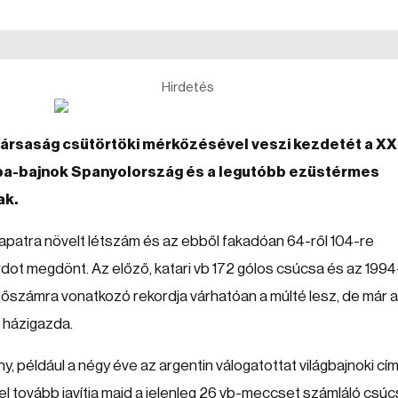
Hirdetés
társaság csütörtöki mérkőzésével veszi kezdetét a XXI
pa-bajnok Spanyolország és a legutóbb ezüstérmes
ak.
apatra növelt létszám és az ebből fakadóan 64-ről 104-re
ot megdönt. Az előző, katari vb 172 gólos csúcsa és az 1994
számra vonatkozó rekordja várhatóan a múlté lesz, de már a
 házigazda.
, például a négy éve az argentin válogatottat világbajnoki cí
l tovább javítja majd a jelenleg 26 vb-meccset számláló csúc