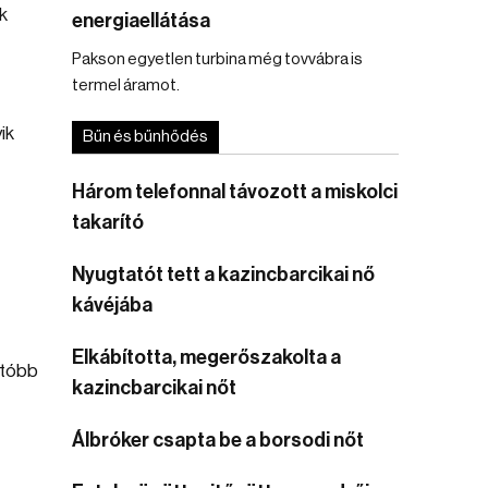
k
energiaellátása
Pakson egyetlen turbina még tovvábra is
termel áramot.
ik
Bűn és bűnhődés
Három telefonnal távozott a miskolci
takarító
Nyugtatót tett a kazincbarcikai nő
kávéjába
Elkábította, megerőszakolta a
utóbb
kazincbarcikai nőt
Álbróker csapta be a borsodi nőt