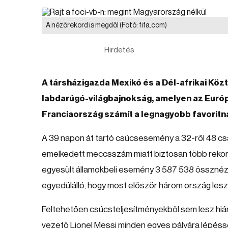
A nézőrekord is megdől
(Fotó: fifa.com)
Hirdetés
A társházigazda Mexikó és a Dél-afrikai Köz
labdarúgó-világbajnokság, amelyen az Euró
Franciaország számít a legnagyobb favoritn
A 39 napon át tartó csúcsesemény a 32-ről 48 cs
emelkedett meccsszám miatt biztosan több rekord
egyesült államokbeli esemény 3 587 538 össznéző
egyedülálló, hogy most először három ország lesz
Feltehetően csúcsteljesítményekből sem lesz hiány
vezető Lionel Messi minden egyes pályára lépésse