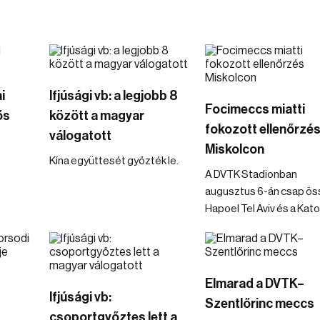
i
Ifjúsági vb: a legjobb 8
Focimeccs miatti
ős
között a magyar
fokozott ellenőrzé
válogatott
Miskolcon
Kína együttesét győzték le.
A DVTK Stadionban
augusztus 6-án csap ös
Hapoel Tel Aviv és a Kat
Elmarad a DVTK–
Ifjúsági vb:
Szentlőrinc meccs
csoportgyőztes lett a