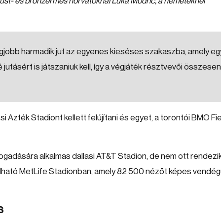
ezüst- és bronzérmes horvátoknál Luka Modric, a németeknél
 legjobb harmadik jut az egyenes kieséses szakaszba, amely eg
 jutásért is játszaniuk kell, így a végjáték résztvevői összesen
 Azték Stadiont kellett felújítani és egyet, a torontói BMO Fi
gadására alkalmas dallasi AT&T Stadion, de nem ott rendezik
lható MetLife Stadionban, amely 82 500 nézőt képes vendég
s