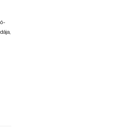
gó-
dája,