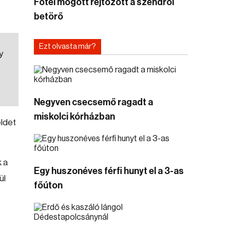
Fotel mögött rejtőzött a szendrői
betörő
Ezt olvasta már?
y
Negyven csecsemő ragadt a
miskolci kórházban
eldet
 a
Egy huszonéves férfi hunyt el a 3-as
ül
főúton