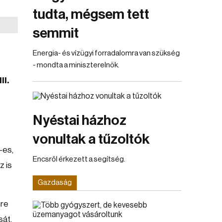
tudta, mégsem tett
semmit
Energia- és vízügyi forradalomra van szükség
- mondta a miniszterelnök.
II.
Nyéstai házhoz
vonultak a tűzoltók
-es,
Encsről érkezett a segítség.
z is
Gazdaság
mre
sát.