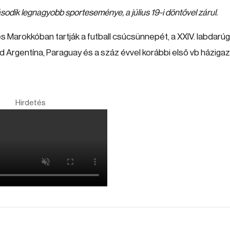
második legnagyobb sporteseménye, a július 19-i döntővel zárul.
 Marokkóban tartják a futball csúcsünnepét, a XXIV. labdarú
 Argentína, Paraguay és a száz évvel korábbi első vb házigaz
Hirdetés