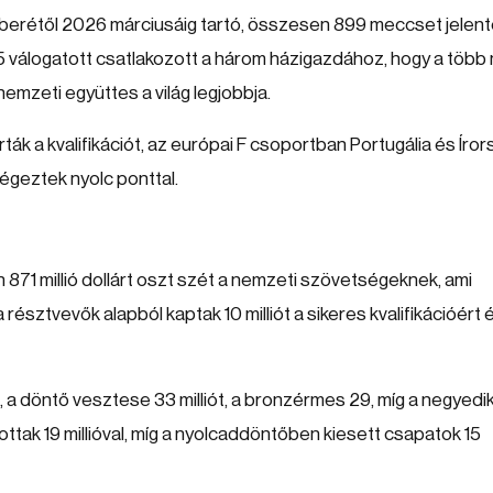
erétől 2026 márciusáig tartó, összesen 899 meccset jelent
 válogatott csatlakozott a három házigazdához, hogy a több 
emzeti együttes a világ legjobbja.
rták a kvalifikációt, az európai F csoportban Portugália és Íro
égeztek nyolc ponttal.
 871 millió dollárt oszt szét a nemzeti szövetségeknek, ami
 résztvevők alapból kaptak 10 milliót a sikeres kvalifikációért 
t, a döntő vesztese 33 milliót, a bronzérmes 29, míg a negyedi
ottak 19 millióval, míg a nyolcaddöntőben kiesett csapatok 15