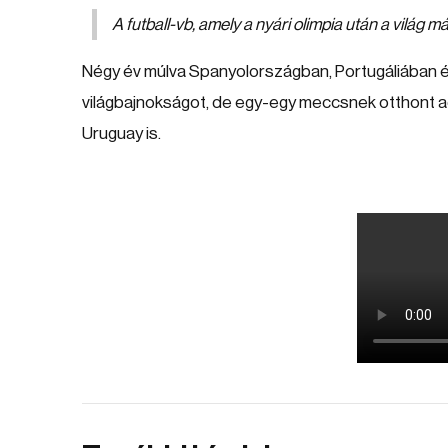
A futball-vb, amely a nyári olimpia után a világ 
Négy év múlva Spanyolországban, Portugáliában és
világbajnokságot, de egy-egy meccsnek otthont ad
Uruguay is.