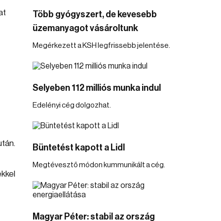
at
Több gyógyszert, de kevesebb
üzemanyagot vásároltunk
Megérkezett a KSH legfrissebb jelentése.
Selyeben 112 milliós munka indul
Edelényi cég dolgozhat.
tán.
Büntetést kapott a Lidl
Megtévesztő módon kummunikált a cég.
ekkel
Magyar Péter: stabil az ország