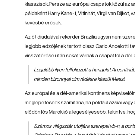
klasszisok.Persze az európai csapatok közül az ango
példaként Harry Kane-t, Vitinhát, Virgil van Dijkot,
kevésbé erősek.
Az öt diadalával rekorder Brazília ugyan nem sze
legjobb edzőjének tartott olasz Carlo Ancelotti t
visszatérése után sokat várnak a csapattól a dél-
Legalább ilyen felfokozott a hangulat Argentínáb
minden bizonnyal címvédésre készül Messi.
Az európai és a dél-amerikai kontinens képviselőin 
meglepetésnek számítana, ha például ázsiai vagy af
elődöntős Marokkó a legesélyesebb, tekintve, hog
Számos világsztár utoljára szerepel vb-n, a por