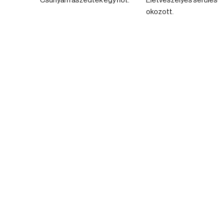
Csúnyán rászedtek egy nőt.
Életveszélyes sérülé
okozott.