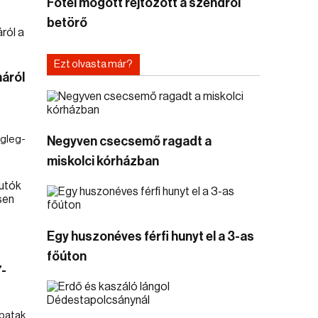
Fotel mögött rejtőzött a szendrői
betörő
Ezt olvasta már?
náról
égleg-
Negyven csecsemő ragadt a
miskolci kórházban
Egy huszonéves férfi hunyt el a 3-as
főúton
-
spatak