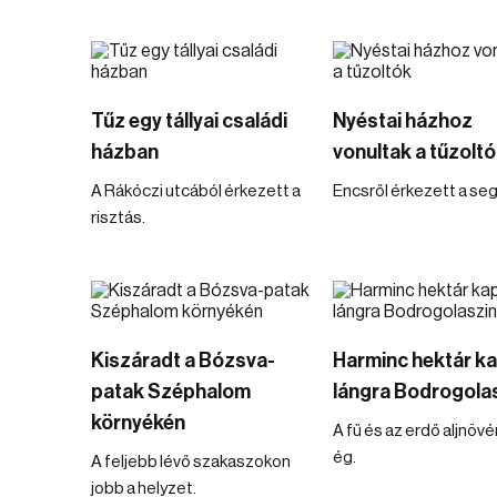
Tűz egy tállyai családi
Nyéstai házhoz
házban
vonultak a tűzolt
A Rákóczi utcából érkezett a
Encsről érkezett a seg
risztás.
Kiszáradt a Bózsva-
Harminc hektár k
patak Széphalom
lángra Bodrogolas
környékén
A fű és az erdő aljnöv
ég.
A feljebb lévő szakaszokon
jobb a helyzet.