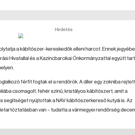
Hirdetés
lytatja a kábítószer-kereskedők elleni harcot. Ennek jegyébe
rási Hivatallal és a Kazincbarcikai Önkormányzattal együtt tar
helyen.
alkozó férfit fogtak el a rendőrök. A díler egy zokniba rejtet
iába csomagolt, fehér színű, kristályos kábítószert, amit a
ős segítséget nyújtottak a NAV kábítószerkereső kutyái is. Az
r letartóztatásban van – tudatta a vármegyei rendőrség dece