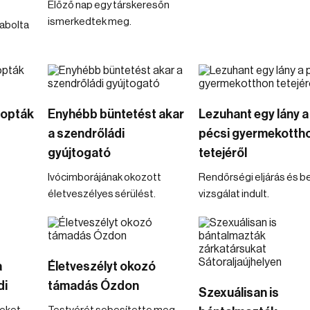
Előző nap egy társkeresőn
ismerkedtek meg.
abolta
 lopták
Enyhébb büntetést akar
Lezuhant egy lány a
a szendrőládi
pécsi gyermekotth
gyújtogató
tetejéről
Ivócimborájának okozott
Rendőrségi eljárás és b
életveszélyes sérülést.
vizsgálat indult.
a
Életveszélyt okozó
di
támadás Ózdon
Szexuálisan is