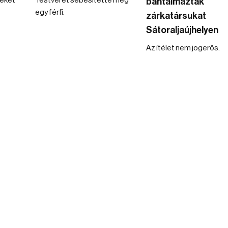
seket
Testvérét sebesítette meg
bántalmazták
egy férfi.
zárkatársukat
Sátoraljaújhelyen
Az ítélet nem jogerős.