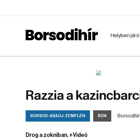
Helyben járó
Razzia a kazincbarc
Borsodihír
BORSOD-ABAÚJ-ZEMPLÉN
BŰN
Drog a zokniban. +Videó