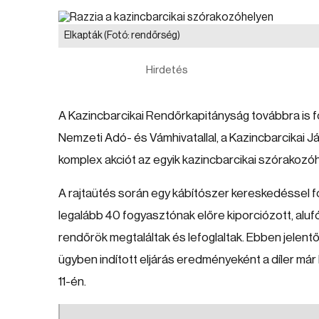
Elkapták
(Fotó: rendőrség)
Hirdetés
A Kazincbarcikai Rendőrkapitányság továbbra is fo
Nemzeti Adó- és Vámhivatallal, a Kazincbarcikai Já
komplex akciót az egyik kazincbarcikai szórakozó
A rajtaütés során egy kábítószer kereskedéssel fogl
legalább 40 fogyasztónak előre kiporciózott, alufól
rendőrök megtaláltak és lefoglaltak. Ebben jelent
ügyben indított eljárás eredményeként a díler má
11-én.