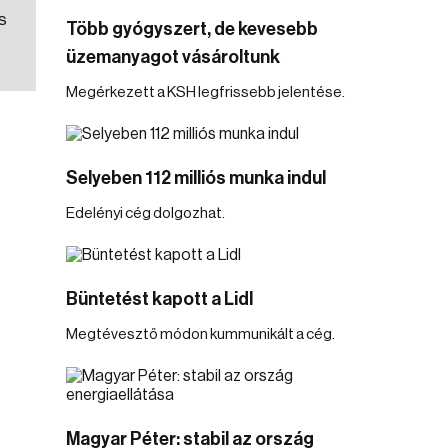
s
Több gyógyszert, de kevesebb
üzemanyagot vásároltunk
Megérkezett a KSH legfrissebb jelentése.
Selyeben 112 milliós munka indul
Edelényi cég dolgozhat.
Büntetést kapott a Lidl
Megtévesztő módon kummunikált a cég.
Magyar Péter: stabil az ország