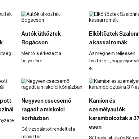
Autók ütköztek
Elköltöztek Szalon
ók
Bogácson
a kassai romák
ítség.
Mentő is érkezett a
Az még nem teljeesen
helyszínre.
tisztázott, hogy vajon v
e.
apott
Negyven csecsemő
Kamion és
zinál
ragadt a miskolci
személyautók
kórházban
karamboloztak a 37
ényzete
esen
Célvizsgálatot rendelt el a
miniszter.
Sátoraljaújhely és Sáro