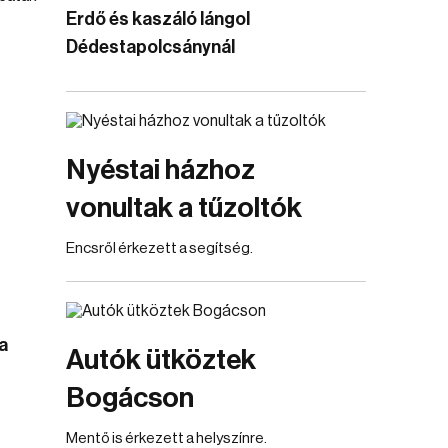
Erdő és kaszáló lángol
Dédestapolcsánynál
Nyéstai házhoz
vonultak a tűzoltók
Encsről érkezett a segítség.
a
Autók ütköztek
Bogácson
Mentő is érkezett a helyszínre.