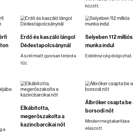
között.
rfi
Erdő és kaszáló lángol
Selyeben 112 milliós
úton
Dédestapolcsánynál
munka indul
A szél miatt gyorsan terjed a
Edelényi cég dolgozhat.
tűz.
Álbróker csapta be 
Elkábította,
borsodi nőt
megerőszakolta a
Minden megtakarítása
kazincbarcikai nőt
elúszott.
g a