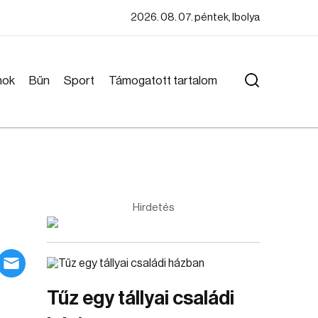
2026. 08. 07. péntek, Ibolya
mok
Bűn
Sport
Támogatott tartalom
Hirdetés
Tűz egy tállyai családi