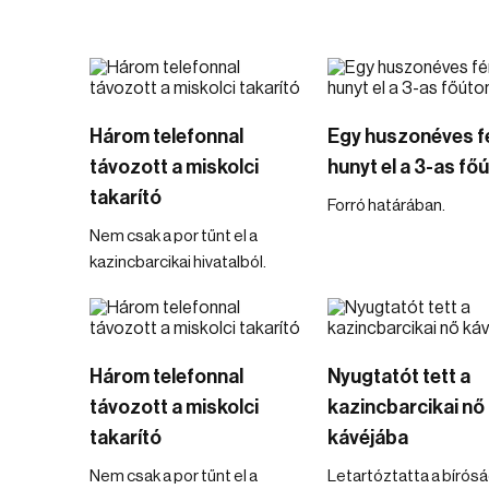
Három telefonnal
Egy huszonéves fé
távozott a miskolci
hunyt el a 3-as fő
takarító
Forró határában.
Nem csak a por tűnt el a
kazincbarcikai hivatalból.
Három telefonnal
Nyugtatót tett a
távozott a miskolci
kazincbarcikai nő
takarító
kávéjába
Nem csak a por tűnt el a
Letartóztatta a bírósá