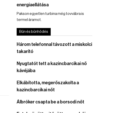
energiaellátása
Pakson egyetlen turbina még tovvábra is
termel áramot.
Bűn és bűnhődés
Három telefonnal távozott a miskolci
takarító
Nyugtatót tett a kazincbarcikai nő
kávéjába
Elkábította, megerőszakolta a
kazincbarcikai nőt
Álbróker csapta be a borsodi nőt