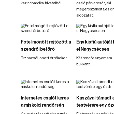
kazincbarcikai hivatalból.
csaló párkeresőt, aki
megerőszakolta és kir
áldozatát.
Fotel mögött rejtőzött a
Egy kisfiú autóját
szendrői betörő
el Nagycsécsen
Tíz házból lopott értékeket.
Két rendőr a nyomára
bukkant.
Internetes csalót keres
Kaszával támadt 
a miskolci rendőrség
testvérére egy óz