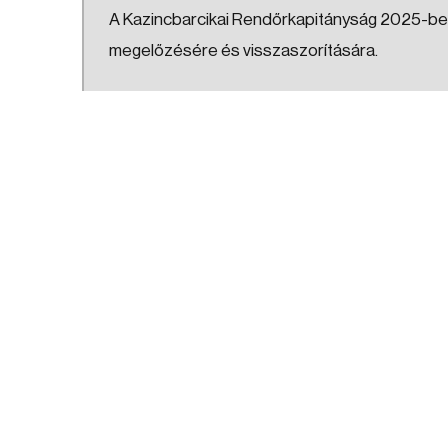
A Kazincbarcikai Rendőrkapitányság 2025-ben 
megelőzésére és visszaszorítására.