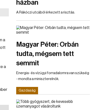
házban
A Rákóczi utcából érkezett a risztás.
n a
Magyar Péter: Orbán
tott
tudta, mégsem tett
semmit
te a
Energia- és vízügyi forradalomra van szükség
- mondta a miniszterelnök.
mber
Gazdaság