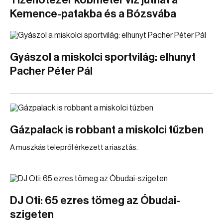
Tizenötezer köbméter víz juthat a
Kemence-patakba és a Bózsvába
Gyászol a miskolci sportvilág: elhunyt
Pacher Péter Pál
Gázpalack is robbant a miskolci tűzben
A muszkás telepről érkezett a riasztás.
DJ Oti: 65 ezres tömeg az Óbudai-
szigeten