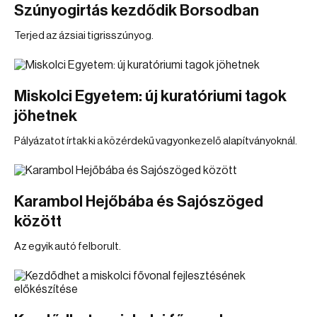
Szúnyogirtás kezdődik Borsodban
Terjed az ázsiai tigrisszúnyog.
Miskolci Egyetem: új kuratóriumi tagok
jöhetnek
Pályázatot írtak ki a közérdekű vagyonkezelő alapítványoknál.
Karambol Hejőbába és Sajószöged
között
Az egyik autó felborult.