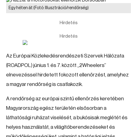
Egy héten át
(Fotó: Illusztráció/rendőrség)
Hirdetés
Hirdetés
Az Európai Közlekedésrendészeti Szervek Hálózata
(ROADPOL) június 1. és 7. között „2Wheelers”
elnevezéssel hirdetett fokozott ellenőrzést, amelyhez
a magyar rendőrség is csatlakozik.
A rendőrség az európai szintű ellenőrzés keretében
Magyarország egész területén elsősorban a
láthatósági ruházat viselését, a bukósisak meglétét és
helyes használatát, a világítóberendezéseket és
működőképességüket, valamint a hatósági jelzés