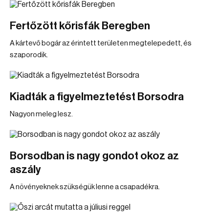
Fertőzött kőrisfák Beregben
A kártevő bogár az érintett területen megtelepedett, és
szaporodik.
Kiadták a figyelmeztetést Borsodra
Nagyon meleg lesz.
Borsodban is nagy gondot okoz az
aszály
A növényeknek szükségük lenne a csapadékra.