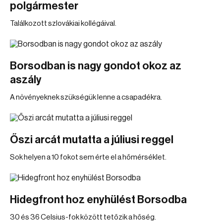
polgármester
Találkozott szlovákiai kollégáival.
Borsodban is nagy gondot okoz az
aszály
A növényeknek szükségük lenne a csapadékra.
Őszi arcát mutatta a júliusi reggel
Sok helyen a 10 fokot sem érte el a hőmérséklet.
Hidegfront hoz enyhülést Borsodba
30 és 36 Celsius-fok között tetőzik a hőség.