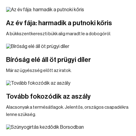
Az év fája: harmadik a putnoki kőris
A bükkszentkereszti bükk alig maradt le a dobogóról.
Bíróság elé áll öt prügyi díler
Már az ügyészség előtt az iratok.
Tovább fokozódik az aszály
Alacsonyak a termésátlagok. Jelentős, országos csapadékra
lenne szükség.