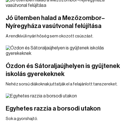
Jó ütemben halad a Mezőzombor–
Nyíregyháza vasútvonal felújítása
A rendkívüli nyári hőség sem okozott csúszást.
Ózdon és Sátoraljaújhelyen is gyűjtenek
iskolás gyerekeknek
Nehéz sorsú diákoknak juttatják el a felajánlott tanszereket.
Egyhetes razzia a borsodi utakon
Sok a gyorshajtó.