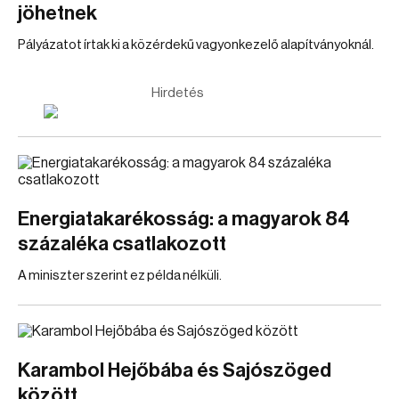
jöhetnek
Pályázatot írtak ki a közérdekű vagyonkezelő alapítványoknál.
Hirdetés
Energiatakarékosság: a magyarok 84
százaléka csatlakozott
A miniszter szerint ez példa nélküli.
Karambol Hejőbába és Sajószöged
között