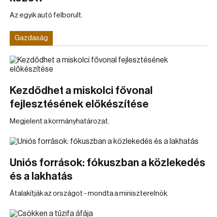
Az egyik autó felborult.
Gazdaság
Kezdődhet a miskolci fővonal
fejlesztésének előkészítése
Megjelent a kormányhatározat.
Uniós források: fókuszban a közlekedés
és a lakhatás
Átalakítják az országot - mondta a miniszterelnök.