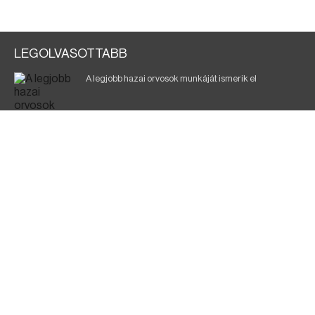
LEGOLVASOTTABB
A legjobb hazai orvosok munkáját ismerik el
Eltávolították posztjáról a borsodi kórház gazdasági
igazgatóját
Holttest Miskolcon: nem tudják, ki lehet
Éjszakai fürdőzés várja a vendégeket Borsodban is