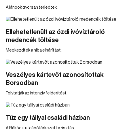
A lángok gyorsan terjedtek.
Ellehetetlenült az ózdi ivóvíztároló
medencék töltése
Megkezdték a hiba elhárítást.
Veszélyes kártevőt azonosítottak
Borsodban
Folytatják az intenzív felderítést.
Tűz egy tállyai családi házban
A Rákóczi utcából érkezett a risztás.