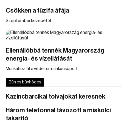
Csökken a tűzifa áfája
Szeptember közepétől.
Ellenállóbbá tennék Magyarország
energia- és vízellátását
Munkához lát a védelmi munkacsoport.
Bűn és bűnhődés
Kazincbarcikai tolvajokat keresnek
Három telefonnal távozott a miskolci
takarító