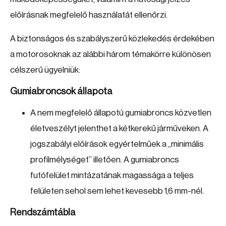
előírásnak megfelelő használatát ellenőrzi.
A biztonságos és szabályszerű közlekedés érdekében
a motorosoknak az alábbi három témakörre különösen
célszerű ügyelniük:
Gumiabroncsok állapota
A nem megfelelő állapotú gumiabroncs közvetlen
életveszélyt jelenthet a kétkerekű járműveken. A
jogszabályi előírások egyértelműek a „minimális
profilmélységet” illetően. A gumiabroncs
futófelület mintázatának magassága a teljes
felületen sehol sem lehet kevesebb 1,6 mm-nél.
Rendszámtábla