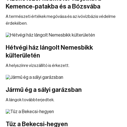
Kemence-patakba és a Bózsvába
A természeti értékek megóvása és az ivóvízbázis védelme
érdekében.
Hétvégi ház lángolt Nemesbikk
külterületén
A helyszínre vízszállító is érkezett.
Jármű ég a sályi garázsban
A lángok továbbterjedtek.
Tűz a Bekecsi-hegyen