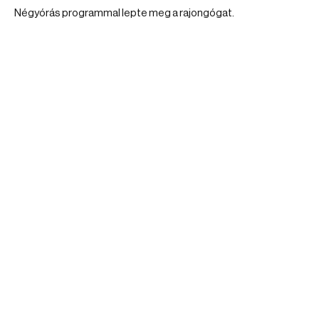
Négyórás programmal lepte meg a rajongógat.