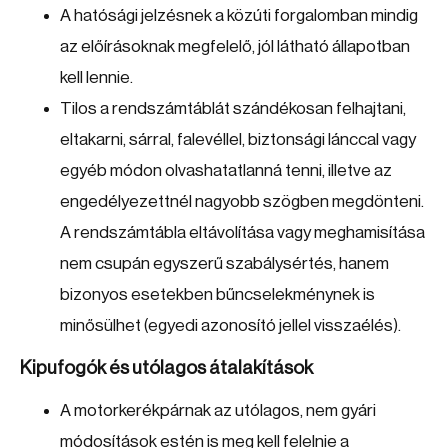
A hatósági jelzésnek a közúti forgalomban mindig
az előírásoknak megfelelő, jól látható állapotban
kell lennie.
Tilos a rendszámtáblát szándékosan felhajtani,
eltakarni, sárral, falevéllel, biztonsági lánccal vagy
egyéb módon olvashatatlanná tenni, illetve az
engedélyezettnél nagyobb szögben megdönteni.
A rendszámtábla eltávolítása vagy meghamisítása
nem csupán egyszerű szabálysértés, hanem
bizonyos esetekben bűncselekménynek is
minősülhet (egyedi azonosító jellel visszaélés).
Kipufogók és utólagos átalakítások
A motorkerékpárnak az utólagos, nem gyári
módosítások estén is meg kell felelnie a