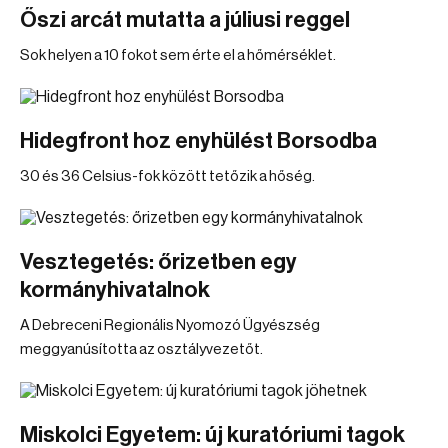
Őszi arcát mutatta a júliusi reggel
Sok helyen a 10 fokot sem érte el a hőmérséklet.
Hidegfront hoz enyhülést Borsodba
30 és 36 Celsius-fok között tetőzik a hőség.
Vesztegetés: őrizetben egy
kormányhivatalnok
A Debreceni Regionális Nyomozó Ügyészség
meggyanúsította az osztályvezetőt.
Miskolci Egyetem: új kuratóriumi tagok