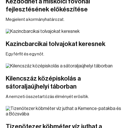
Kezdődhet a miskolci fővonal
fejlesztésének előkészítése
Megjelent a kormányhatározat.
Kazincbarcikai tolvajokat keresnek
Egy férfit és egy nőt.
Kilencszáz középiskolás a
sátoraljaújhelyi táborban
A nemzeti összetartózás élményét erősítik.
Tizenötezer köbméter víz juthat a