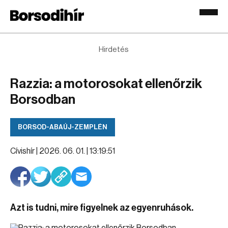
Hirdetés
Razzia: a motorosokat ellenőrzik
Borsodban
BORSOD-ABAÚJ-ZEMPLÉN
Cívishír |
2026. 06. 01. | 13:19:51
Azt is tudni, mire figyelnek az egyenruhások.