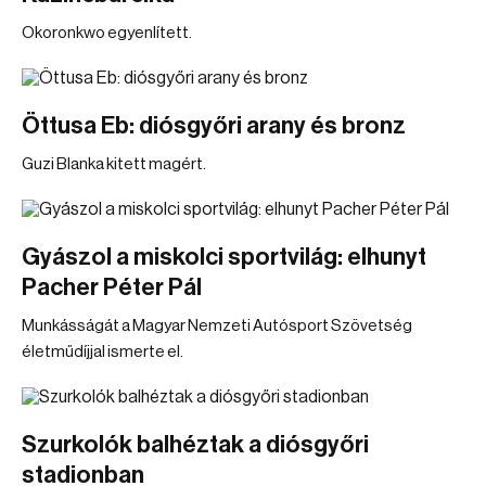
Okoronkwo egyenlített.
Öttusa Eb: diósgyőri arany és bronz
Guzi Blanka kitett magért.
Gyászol a miskolci sportvilág: elhunyt
Pacher Péter Pál
Munkásságát a Magyar Nemzeti Autósport Szövetség
életműdíjjal ismerte el.
Szurkolók balhéztak a diósgyőri
stadionban