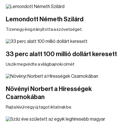
Lemondott Németh Szilárd
Tizenegy évig irányította a szövetséget.
33 perc alatt 100 millió dollárt keresett
Uszik megvédte a világbajnoki címét
Növényi Norbert a Hírességek
Csarnokában
Rajta kívül négy új tagot iktatnak be.