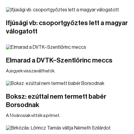
Ifjúsági vb: csoportgyőztes lett a magyar
válogatott
Elmarad a DVTK–Szentlőrinc meccs
A jegyek visszaválthatók.
Boksz: ezúttal nem termett babér
Borsodnak
A fővárosiak vitték a prímet.