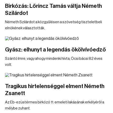
Birkózás: Lőrincz Tamás váltja Németh
Szilárdot
Németh Szilárdot a közgyűlésen a szövetség tiszteletbeli
elnökének választották.
Gyász: elhunyt a legendás ökölvívóedző
Szántó Imre, vagy ahogy mindenki hívta, Öcsi bácsi 82 éves
volt.
Tragikus hirtelenséggel elment Németh
Zsanett
Az Eb-ezüstérmes birkózó 11. emeleti lakásának erkélyéről a
mélybe zuhant.