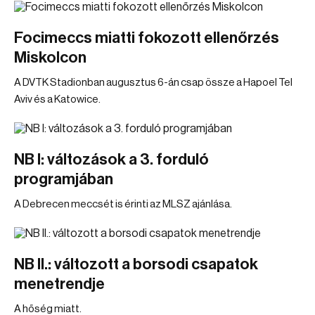
Focimeccs miatti fokozott ellenőrzés
Miskolcon
A DVTK Stadionban augusztus 6-án csap össze a Hapoel Tel
Aviv és a Katowice.
NB I: változások a 3. forduló
programjában
A Debrecen meccsét is érinti az MLSZ ajánlása.
NB II.: változott a borsodi csapatok
menetrendje
A hőség miatt.