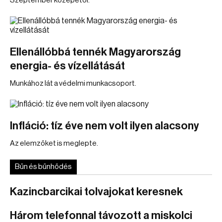
Szeptember közepétől.
Ellenállóbbá tennék Magyarország
energia- és vízellátását
Munkához lát a védelmi munkacsoport.
Infláció: tíz éve nem volt ilyen alacsony
Az elemzőket is meglepte.
Bűn és bűnhődés
Kazincbarcikai tolvajokat keresnek
Három telefonnal távozott a miskolci