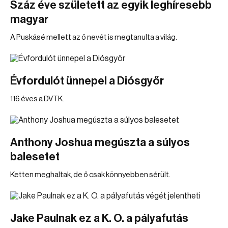
Száz éve született az egyik leghíresebb
magyar
A Puskásé mellett az ő nevét is megtanulta a világ.
Évfordulót ünnepel a Diósgyőr
116 éves a DVTK.
Anthony Joshua megúszta a súlyos
balesetet
Ketten meghaltak, de ő csak könnyebben sérült.
Jake Paulnak ez a K. O. a pályafutás