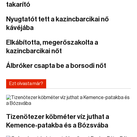
takarító
Nyugtatót tett a kazincbarcikai nő
kávéjába
Elkábította, megerőszakolta a
kazincbarcikai nőt
Álbróker csapta be a borsodi nőt
Ezt olvasta már?
Tizenötezer köbméter víz juthat a
Kemence-patakba és a Bózsvába