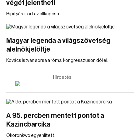
végét jelentheti
Ripityára tört az állkapcsa.
Magyar legenda a világszövetség
alelnökjelöltje
Kovács István sorsa a római kongresszuson dől el.
Hirdetés
A 95. percben mentett pontot a
Kazincbarcika
Okoronkwo egyenlített.