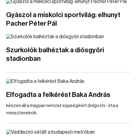
Gyászol a miskolci sportvilág: elhunyt
Pacher Péter Pál
Szurkolók balhéztak a diósgyőri
stadionban
Elfogadta a felkérést Baka András
készen áll a magyar nemzet egységéért dolgozni - írta a
miniszterelnök.