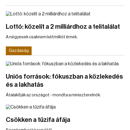
Lottó: közelít a 2 milliárdhoz a telitalálat
A négyesek csaknem kétmilliót érnek.
Gazdaság
Uniós források: fókuszban a közlekedés
és a lakhatás
Átalakítják az országot - mondta a miniszterelnök.
Csökken a tűzifa áfája