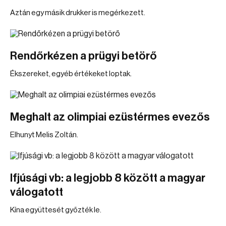
Aztán egy másik drukker is megérkezett.
Rendőrkézen a prügyi betörő
Ékszereket, egyéb értékeket loptak.
Meghalt az olimpiai ezüstérmes evezős
Elhunyt Melis Zoltán.
Ifjúsági vb: a legjobb 8 között a magyar
válogatott
Kína együttesét győzték le.