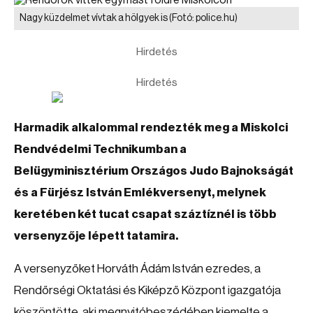
Nagy küzdelmet vívtak a hölgyek is
(Fotó: police.hu)
Hirdetés
Hirdetés
Harmadik alkalommal rendezték meg a Miskolci
Rendvédelmi Technikumban a
Belügyminisztérium Országos Judo Bajnokságát
és a Fürjész István Emlékversenyt, melynek
keretében két tucat csapat száztíznél is több
versenyzője lépett tatamira.
A versenyzőket Horváth Ádám István ezredes, a
Rendőrségi Oktatási és Kiképző Központ igazgatója
köszöntötte, aki megnyitóbeszédében kiemelte a