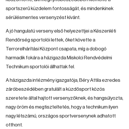
sportszerű küzdelem fontosságát, és mindenkinek
sérülésmentes versenyzést kívánt.
A jó hangulatú verseny első helyezettjei a Készenléti
Rendőrség sportolói lettek, őket követte a
Terrorelhárítási Központ csapata, míg a dobogó
harmadik fokára a házigazda Miskolci Rendvédelmi
Technikum sportolói állhattak fel.
A házigazda intézmény igazgatója, Béry Attila ezredes
záróbeszédében gratulált a küzdősport közös
szeretete által hajtott versenyzőknek, és hangsúlyozta,
nagy öröm és megtiszteltetés, hogy a technikum ilyen
nagy létszámú, országos sportversenynek adhatott
otthont.