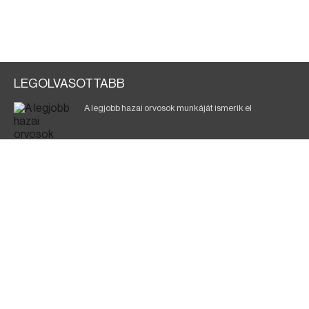
LEGOLVASOTTABB
A legjobb hazai orvosok munkáját ismerik el
Eltávolították posztjáról a borsodi kórház gazdasági
igazgatóját
Holttest Miskolcon: nem tudják, ki lehet
Éjszakai fürdőzés várja a vendégeket Borsodban is