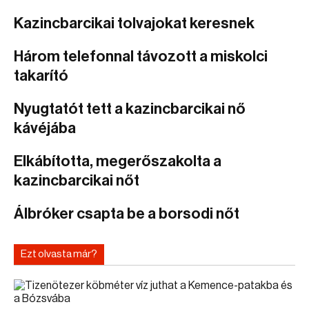
Kazincbarcikai tolvajokat keresnek
Három telefonnal távozott a miskolci
takarító
Nyugtatót tett a kazincbarcikai nő
kávéjába
Elkábította, megerőszakolta a
kazincbarcikai nőt
Álbróker csapta be a borsodi nőt
Ezt olvasta már?