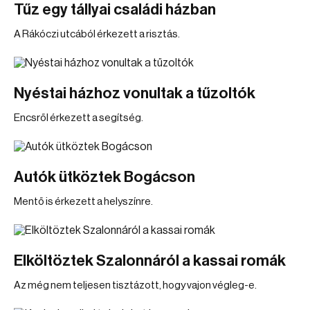
Tűz egy tállyai családi házban
A Rákóczi utcából érkezett a risztás.
Nyéstai házhoz vonultak a tűzoltók
Encsről érkezett a segítség.
Autók ütköztek Bogácson
Mentő is érkezett a helyszínre.
Elköltöztek Szalonnáról a kassai romák
Az még nem teljesen tisztázott, hogy vajon végleg-e.