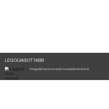
LEGOLVASOTTABB
A legjobb hazai orvosok munkáját ismerik el
Eltávolították posztjáról a borsodi kórház gazdasági
igazgatóját