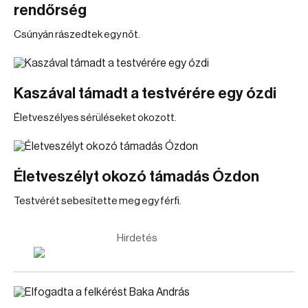
rendőrség
Csúnyán rászedtek egy nőt.
Kaszával támadt a testvérére egy ózdi
Életveszélyes sérüléseket okozott.
Életveszélyt okozó támadás Ózdon
Testvérét sebesítette meg egy férfi.
Hirdetés