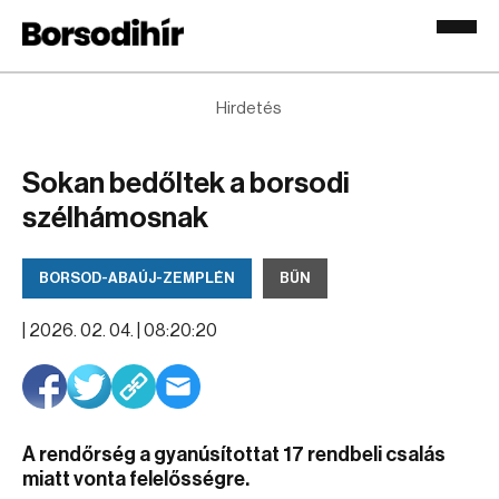
Hirdetés
Sokan bedőltek a borsodi
szélhámosnak
BORSOD-ABAÚJ-ZEMPLÉN
BŰN
|
2026. 02. 04. | 08:20:20
A rendőrség a gyanúsítottat 17 rendbeli csalás
miatt vonta felelősségre.