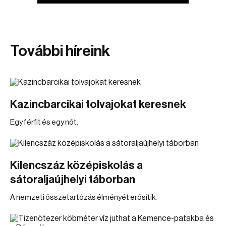
További híreink
Kazincbarcikai tolvajokat keresnek
Egy férfit és egy nőt.
Kilencszáz középiskolás a
sátoraljaújhelyi táborban
A nemzeti összetartózás élményét erősítik.