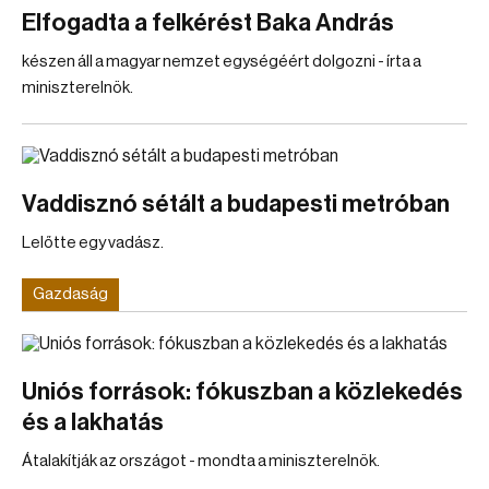
Elfogadta a felkérést Baka András
készen áll a magyar nemzet egységéért dolgozni - írta a
miniszterelnök.
Vaddisznó sétált a budapesti metróban
Lelőtte egy vadász.
Gazdaság
Uniós források: fókuszban a közlekedés
és a lakhatás
Átalakítják az országot - mondta a miniszterelnök.