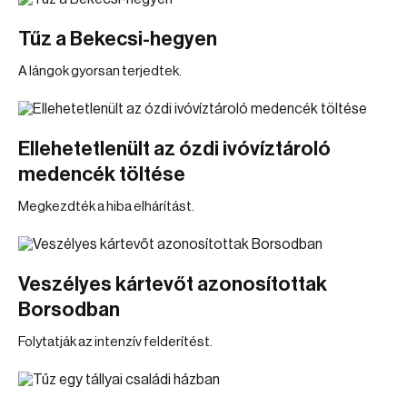
Tűz a Bekecsi-hegyen
A lángok gyorsan terjedtek.
Ellehetetlenült az ózdi ivóvíztároló
medencék töltése
Megkezdték a hiba elhárítást.
Veszélyes kártevőt azonosítottak
Borsodban
Folytatják az intenzív felderítést.