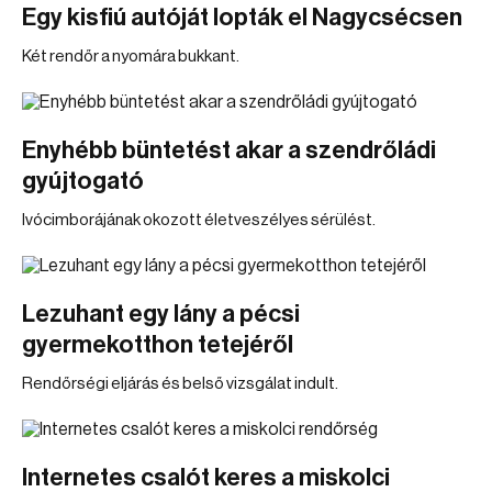
Egy kisfiú autóját lopták el Nagycsécsen
Két rendőr a nyomára bukkant.
Enyhébb büntetést akar a szendrőládi
gyújtogató
Ivócimborájának okozott életveszélyes sérülést.
Lezuhant egy lány a pécsi
gyermekotthon tetejéről
Rendőrségi eljárás és belső vizsgálat indult.
Internetes csalót keres a miskolci