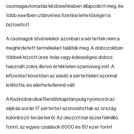
csomagautomatás kézbesítésben állapodott meg, és
több esetben utánvétes fizetési lehetőséget is
biztosított.
A csomagok átvételekor azonban a sértettek nem a
meghirdetett termékeket találták meg. A dobozokban
többek között üres teás vagy édességes doboz,
használt zokni, illetve értéktelen szemüveg volt. A
kifizetést követően az eladó a sértetteket azonnal
letiltotta, és elérhetetlenné vált.
A Kazincbarcikai Rendőrkapitányság nyomozói az
eljárás során 17 sértettet azonosítottak az ország
különböző területeiről. Az okozott kár közel félmillió
forint, az egyes csalások 6000 és 60 ezer forint