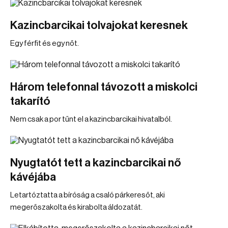
Kazincbarcikai tolvajokat keresnek
Egy férfit és egy nőt.
Három telefonnal távozott a miskolci
takarító
Nem csak a por tűnt el a kazincbarcikai hivatalból.
Nyugtatót tett a kazincbarcikai nő
kávéjába
Letartóztatta a bíróság a csaló párkeresőt, aki
megerőszakolta és kirabolta áldozatát.