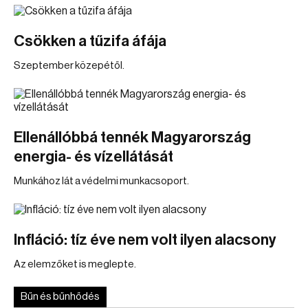
Csökken a tűzifa áfája
Szeptember közepétől.
Ellenállóbbá tennék Magyarország
energia- és vízellátását
Munkához lát a védelmi munkacsoport.
Infláció: tíz éve nem volt ilyen alacsony
Az elemzőket is meglepte.
Bűn és bűnhődés