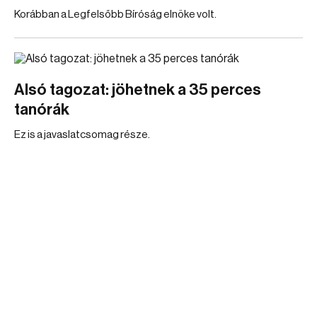
Korábban a Legfelsőbb Bíróság elnöke volt.
Alsó tagozat: jöhetnek a 35 perces
tanórák
Ez is a javaslatcsomag része.