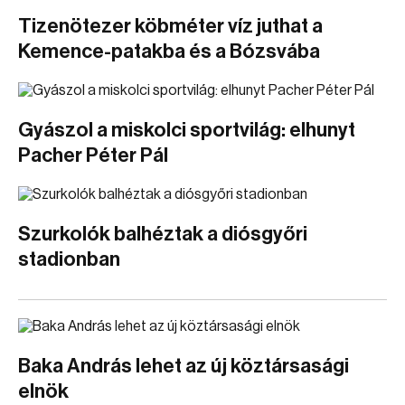
Tizenötezer köbméter víz juthat a
Kemence-patakba és a Bózsvába
Gyászol a miskolci sportvilág: elhunyt
Pacher Péter Pál
Szurkolók balhéztak a diósgyőri
stadionban
Baka András lehet az új köztársasági
elnök