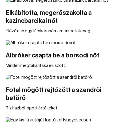
Elkábította, megerőszakolta a
kazincbarcikai nőt
Előző nap egy társkeresőn ismerkedtek meg.
Álbróker csapta be a borsodi nőt
Minden megtakarítása elúszott.
Fotel mögött rejtőzött a szendrői
betörő
Tíz házból lopott értékeket.