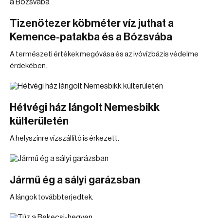
Tizenötezer köbméter víz juthat a
Kemence-patakba és a Bózsvába
A természeti értékek megóvása és az ivóvízbázis védelme
érdekében.
Hétvégi ház lángolt Nemesbikk
külterületén
A helyszínre vízszállító is érkezett.
Jármű ég a sályi garázsban
A lángok továbbterjedtek.