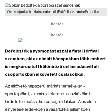
Óvakodjunk a trükkös csalóktól!
(Fotó: Illusztráció (Freepik))
Hirdetés
Hirdetés
Befejezték a nyomozást azzal a fiatal férfival
szemben, aki az elmúlt hónapokban több embert
is megkárosított különböző online adásvételi
csoportokban elkövetett csalásokkal.
Az elkövető népszerű, márkás termékeket –
sportcipőket, valamint elektronikai eszközöket –
hirdetett eladásra közösségi oldalakon. A bizalom
elnyerése érdekében a vásárlókkal jellemzően