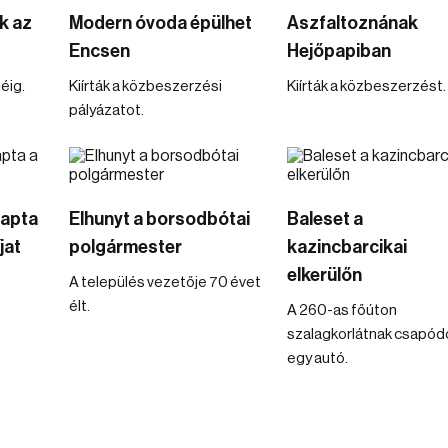
k az
Modern óvoda épülhet
Aszfaltoznának
Encsen
Hejőpapiban
éig.
Kiírták a közbeszerzési
Kiírták a közbeszerzést.
pályázatot.
kapta
Elhunyt a borsodbótai
Baleset a
jat
polgármester
kazincbarcikai
elkerülőn
A település vezetője 70 évet
élt.
A 260-as főúton
szalagkorlátnak csapód
egy autó.