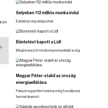
Selyeben 112 milliós munka indul
m
Edelényi cég dolgozhat.
áron
Büntetést kapott a Lidl
bb
Megtévesztő módon kummunikált a cég.
Magyar Péter: stabil az ország
energiaellátása
Pakson egyetlen turbina még tovvábra is
termel áramot.