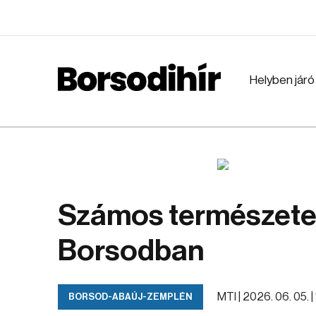
Helyben járó
Számos természetes
Borsodban
MTI |
2026. 06. 05. |
BORSOD-ABAÚJ-ZEMPLÉN