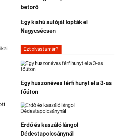
betörő
Egy kisfiú autóját lopták el
Nagycsécsen
Ezt olvasta már?
Egy huszonéves férfi hunyt el a 3-as
főúton
ott
Erdő és kaszáló lángol
Dédestapolcsánynál