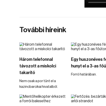
További híreink
Három telefonnal
Egy huszonéves fé
távozott a miskolci
hunyt el a 3-as fő
takarító
Forró határában.
Nem csak a por tűnt el a
kazincbarcikai hivatalból.