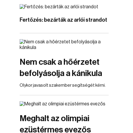
Fertőzés: bezárták az arlói strandot
Nem csak a hőérzetet
befolyásolja a kánikula
Olykor javasolt szakember segítségét kérni.
Meghalt az olimpiai
ezüstérmes evezős