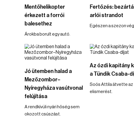
Mentőhelikopter
Fertőzés: bezártá
érkezett a forrói
arlói strandot
balesethez
Egészen a szezon vég
Árokba borult egy autó.
Az ózdi kapitány 
Jó ütemben halad a
a Tündik Csaba-dí
Mezőzombor–
Soós Attila átvette az
Nyíregyháza vasútvonal
elismerést.
felújítása
A rendkívüli nyári hőség sem
okozott csúszást.