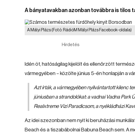
A bányatavakban azonban továbbra is tilos t
A Mályi Plázs
(Fotó: RádióM Mályi Plázs Facebook-oldala)
Hirdetés
Idén öt, hatóságilag kijelölt és ellenőrzött term
vármegyében – közölte június 5-én honlapján a vá
Azt írták, a vármegyében nyilvántartott kilenc t
júniusban a strandolókat: a vadnai Vadna Park Üd
Realxtreme Vízi Paradicsom, a nyékládházi Kavi
Az idei szezonban nem nyit ki beruházási munkálat
Beach és a tiszabábolnai Babuna Beach sem. A m