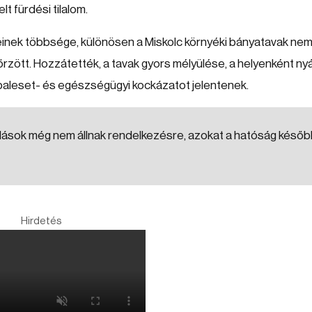
 fürdési tilalom.
einek többsége, különösen a Miskolc környéki bányatavak ne
nőrzött. Hozzátették, a tavak gyors mélyülése, a helyenként ny
 baleset- és egészségügyi kockázatot jelentenek.
lások még nem állnak rendelkezésre, azokat a hatóság késő
Hirdetés