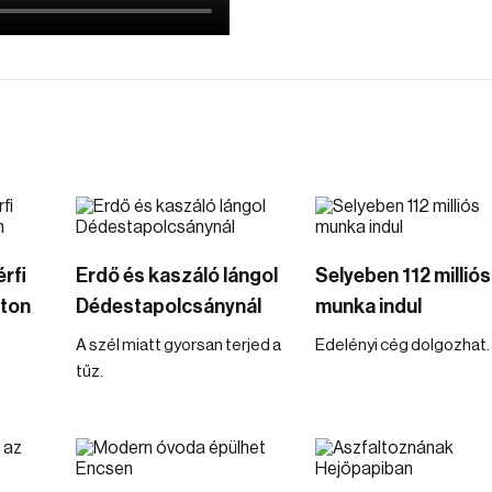
rfi
Erdő és kaszáló lángol
Selyeben 112 milliós
úton
Dédestapolcsánynál
munka indul
A szél miatt gyorsan terjed a
Edelényi cég dolgozhat.
tűz.