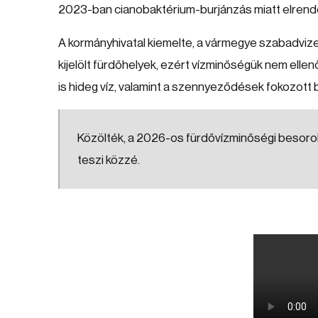
2023-ban cianobaktérium-burjánzás miatt elrendelt
A kormányhivatal kiemelte, a vármegye szabadviz
kijelölt fürdőhelyek, ezért vízminőségük nem elle
is hideg víz, valamint a szennyeződések fokozott
Közölték, a 2026-os fürdővízminőségi besoro
teszi közzé.