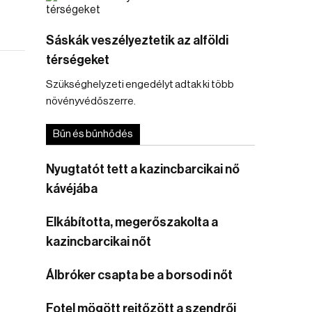
Sáskák veszélyeztetik az alföldi
térségeket
Szükséghelyzeti engedélyt adtak ki több
növényvédőszerre.
Bűn és bűnhődés
Nyugtatót tett a kazincbarcikai nő
kávéjába
Elkábította, megerőszakolta a
kazincbarcikai nőt
Álbróker csapta be a borsodi nőt
Fotel mögött rejtőzött a szendrői