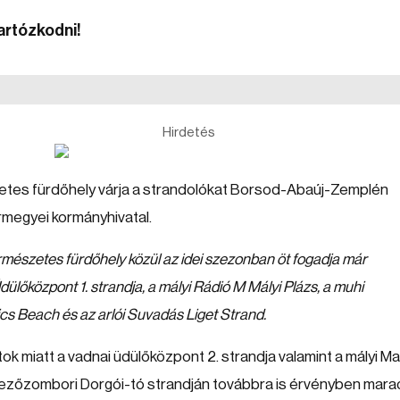
artózkodni!
Hirdetés
észetes fürdőhely várja a strandolókat Borsod-Abaúj-Zemplén
rmegyei kormányhivatal.
ermészetes fürdőhely közül az idei szezonban öt fogadja már
ülőközpont 1. strandja, a mályi Rádió M Mályi Plázs, a muhi
cs Beach és az arlói Suvadás Liget Strand.
ok miatt a vadnai üdülőközpont 2. strandja valamint a mályi M
ezőzombori Dorgói-tó strandján továbbra is érvényben mara