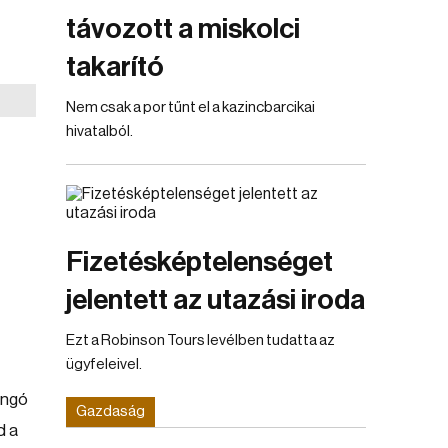
távozott a miskolci
takarító
Nem csak a por tűnt el a kazincbarcikai
hivatalból.
Fizetésképtelenséget
jelentett az utazási iroda
Ezt a Robinson Tours levélben tudatta az
ügyfeleivel.
angó
Gazdaság
d a