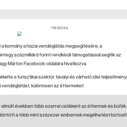
Hirdetés
l a kormány a hazai vendéglátás megsegítésére, a
tegy százmilliárd forint rendkívüli támogatással segítik az
Nagy Márton Facebook-oldalára hivatkozva.
ékelte a turisztikai szektor tavalyi és várható idei teljesítmén
ai vendéglátást, különösen az éttermeket.
 az elmúlt években több ezerrel csökkent az éttermek és büfék
 döntött a több mint százezer embernek megélhetést biztosí