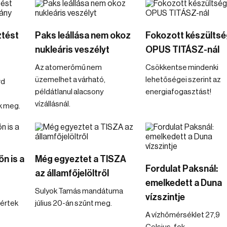
ztést
Paks leállása nem okoz
Fokozott készültsé
nukleáris veszélyt
OPUS TITÁSZ-nál
Az atomerőmű nem
Csökkentse mindenki
üzemelhet a várható,
lehetőségei szerint az
rd
példátlanul alacsony
energiafogasztást!
vízállásnál.
k meg.
n is a
Még egyeztet a TISZA
Fordulat Paksnál:
az államfőjelöltről
emelkedett a Duna
Sulyok Tamás mandátuma
vízszintje
értek
július 20-án szűnt meg.
A vízhőmérséklet 27,9