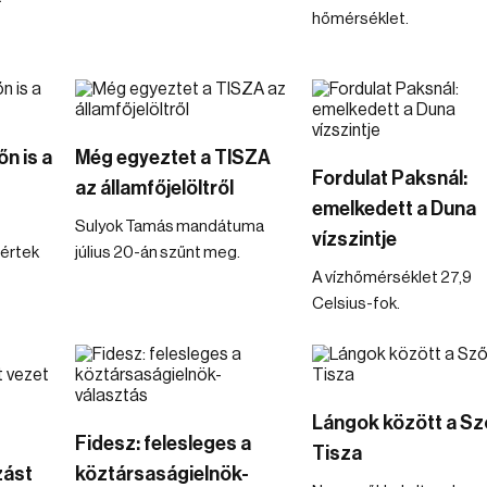
hőmérséklet.
n is a
Még egyeztet a TISZA
Fordulat Paksnál:
az államfőjelöltről
emelkedett a Duna
Sulyok Tamás mandátuma
vízszintje
értek
július 20-án szűnt meg.
A vízhőmérséklet 27,9
Celsius-fok.
Lángok között a Sz
Fidesz: felesleges a
Tisza
zást
köztársaságielnök-