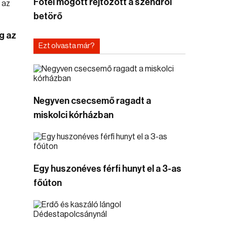
Fotel mögött rejtőzött a szendrői
betörő
g az
Ezt olvasta már?
Negyven csecsemő ragadt a
miskolci kórházban
Egy huszonéves férfi hunyt el a 3-as
főúton