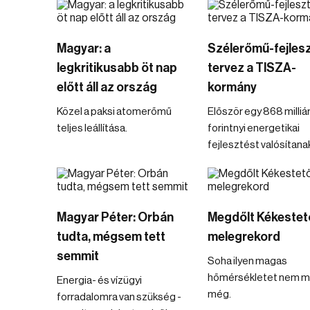
Magyar: a
Szélerőmű-fejles
legkritikusabb öt nap
tervez a TISZA-
előtt áll az ország
kormány
Közel a paksi atomerőmű
Először egy 868 milliá
teljes leállítása.
forintnyi energetikai
fejlesztést valósítana
Magyar Péter: Orbán
Megdőlt Kékestető
tudta, mégsem tett
melegrekord
semmit
Soha ilyen magas
hőmérsékletet nem m
Energia- és vízügyi
még.
forradalomra van szükség -