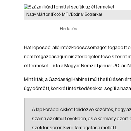
Nagy Márton
(Fotó: MTI/Bodnár Boglárka)
Hirdetés
Hat lépésből álló intézkedéscsomagot fogadott e
nemzetgazdasági miniszter bejelentése szerint min
éttermeket – írta a Magyar Nemzet január 20-án 
Mint írták, a Gazdasági Kabinet múlt heti ülésén ért
úgy döntött, konkrét intézkedésekkel segíti a haz
A lap korábbi cikkét felidézve közölték, hogy
száma az elmúlt években, és a kormány ezért
szektor soron kívüli támogatása mellett.