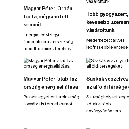
Magyar Péter: Orbán
Több gyógyszert,
tudta, mégsem tett
kevesebb üzeman
semmit
vásároltunk
Energia- és vízügyi
Megérkezett a KSH
forradalomra van szükség -
legfrissebb jelentése.
mondta a miniszterelnök.
Magyar Péter: stabil az
Sáskák veszélyez
ország energiaellátása
az alföldi térsége
Pakson egyetlen turbina még
Szükséghelyzeti enge
tovvábra is termel áramot.
adtak ki több
növényvédőszerre.