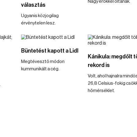
Nagy erőkkel oltanak.
választás
Ugyanis közjogilag
érvénytelen lesz.
Büntetést kapott a Lidl
Kánikula: megdőlt 
Megtévesztő módon
rekord is
kummunikált a cég.
Volt, ahol hajnalra mind
26,8 Celsius-fokig csök
a
hőmérséklet.