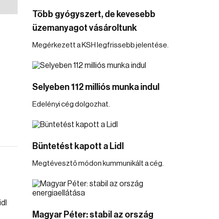
Több gyógyszert, de kevesebb
üzemanyagot vásároltunk
Megérkezett a KSH legfrissebb jelentése.
Selyeben 112 milliós munka indul
Edelényi cég dolgozhat.
Büntetést kapott a Lidl
Megtévesztő módon kummunikált a cég.
Magyar Péter: stabil az ország