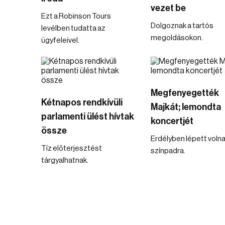
vezet be
Ezt a Robinson Tours
Dolgoznak a tartós
levélben tudatta az
megoldásokon.
ügyfeleivel.
Megfenyegették
Kétnapos rendkívüli
Majkát; lemondta
parlamenti ülést hívtak
koncertjét
össze
Erdélyben lépett voln
Tíz előterjesztést
színpadra.
tárgyalhatnak.