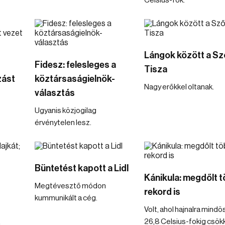
Celsius-fok.
Lángok között a Sz
Fidesz: felesleges a
Tisza
zást
köztársaságielnök-
Nagy erőkkel oltanak.
választás
Ugyanis közjogilag
érvénytelen lesz.
Büntetést kapott a Lidl
Kánikula: megdőlt 
Megtévesztő módon
rekord is
kummunikált a cég.
Volt, ahol hajnalra mind
26,8 Celsius-fokig csök
a