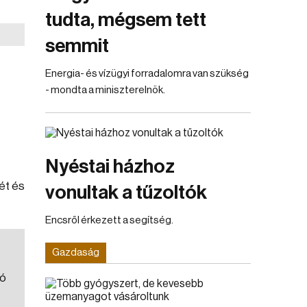
tudta, mégsem tett
semmit
Energia- és vízügyi forradalomra van szükség
- mondta a miniszterelnök.
Nyéstai házhoz
yét és
vonultak a tűzoltók
Encsről érkezett a segítség.
Gazdaság
tó