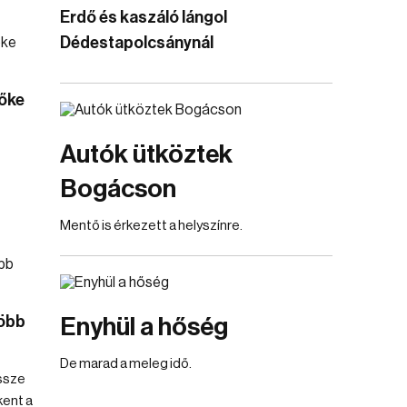
Erdő és kaszáló lángol
Dédestapolcsánynál
őke
Autók ütköztek
Bogácson
Mentő is érkezett a helyszínre.
több
Enyhül a hőség
De marad a meleg idő.
össze
kent a