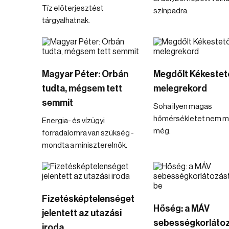
Tíz előterjesztést
színpadra.
tárgyalhatnak.
Magyar Péter: Orbán
Megdőlt Kékestető
tudta, mégsem tett
melegrekord
semmit
Soha ilyen magas
hőmérsékletet nem m
Energia- és vízügyi
még.
forradalomra van szükség -
mondta a miniszterelnök.
Fizetésképtelenséget
Hőség: a MÁV
jelentett az utazási
sebességkorláto
iroda