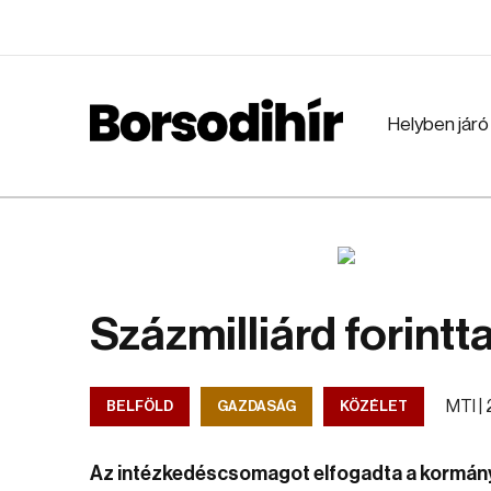
Helyben járó
Százmilliárd forintt
MTI |
BELFÖLD
GAZDASÁG
KÖZÉLET
Az intézkedéscsomagot elfogadta a kormán