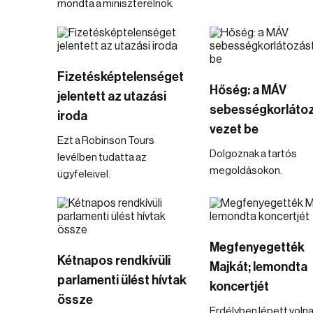
mondta a miniszterelnök.
Fizetésképtelenséget
Hőség: a MÁV
jelentett az utazási
sebességkorláto
iroda
vezet be
Ezt a Robinson Tours
Dolgoznak a tartós
levélben tudatta az
megoldásokon.
ügyfeleivel.
Megfenyegették
Kétnapos rendkívüli
Majkát; lemondta
parlamenti ülést hívtak
koncertjét
össze
Erdélyben lépett voln