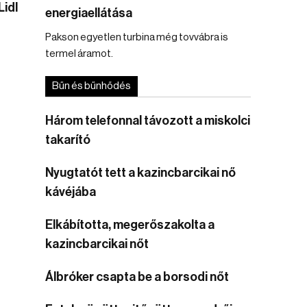
Lidl
energiaellátása
Pakson egyetlen turbina még tovvábra is
termel áramot.
Bűn és bűnhődés
Három telefonnal távozott a miskolci
takarító
Nyugtatót tett a kazincbarcikai nő
kávéjába
Elkábította, megerőszakolta a
kazincbarcikai nőt
Álbróker csapta be a borsodi nőt