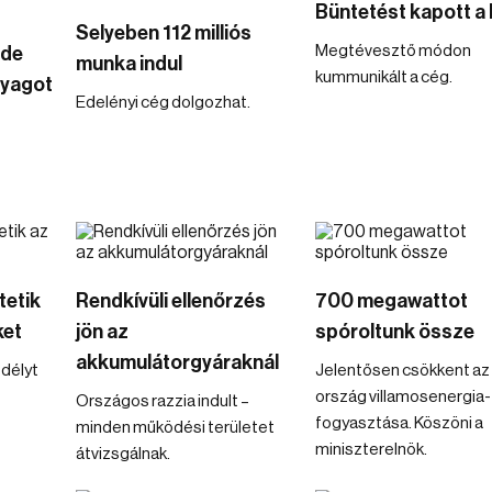
Büntetést kapott a 
Selyeben 112 milliós
Megtévesztő módon
 de
munka indul
kummunikált a cég.
yagot
Edelényi cég dolgozhat.
tetik
Rendkívüli ellenőrzés
700 megawattot
ket
jön az
spóroltunk össze
akkumulátorgyáraknál
délyt
Jelentősen csökkent az
ország villamosenergia-
Országos razzia indult –
fogyasztása. Köszöni a
minden működési területet
miniszterelnök.
átvizsgálnak.