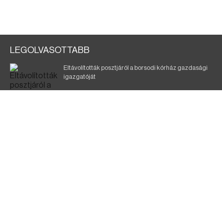
LEGOLVASOTTABB
Eltávolították posztjáról a borsodi kórház gazdasági
igazgatóját
Holttest Miskolcon: nem tudják, ki lehet
Szélerőmű-fejlesztést tervez a TISZA-kormány
Kigyulladt egy épület Tokajban