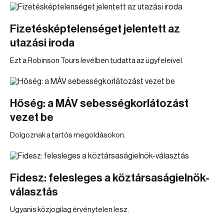
Fizetésképtelenséget jelentett az
utazási iroda
Ezt a Robinson Tours levélben tudatta az ügyfeleivel.
Hőség: a MÁV sebességkorlátozást
vezet be
Dolgoznak a tartós megoldásokon.
Fidesz: felesleges a köztársaságielnök-
választás
Ugyanis közjogilag érvénytelen lesz.