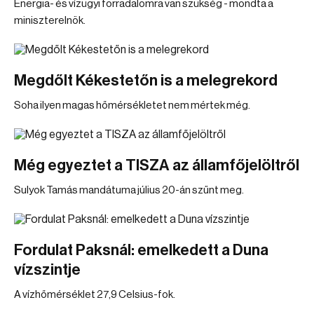
Energia- és vízügyi forradalomra van szükség - mondta a
miniszterelnök.
Megdőlt Kékestetőn is a melegrekord
Soha ilyen magas hőmérsékletet nem mértek még.
Még egyeztet a TISZA az államfőjelöltről
Sulyok Tamás mandátuma július 20-án szűnt meg.
Fordulat Paksnál: emelkedett a Duna
vízszintje
A vízhőmérséklet 27,9 Celsius-fok.