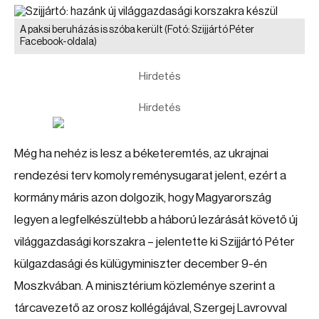
A paksi beruházás is szóba került
(Fotó: Szijjártó Péter
Facebook-oldala)
Hirdetés
Hirdetés
Még ha nehéz is lesz a béketeremtés, az ukrajnai
rendezési terv komoly reménysugarat jelent, ezért a
kormány máris azon dolgozik, hogy Magyarország
legyen a legfelkészültebb a háború lezárását követő új
világgazdasági korszakra – jelentette ki Szijjártó Péter
külgazdasági és külügyminiszter december 9-én
Moszkvában. A minisztérium közleménye szerint a
tárcavezető az orosz kollégájával, Szergej Lavrovval