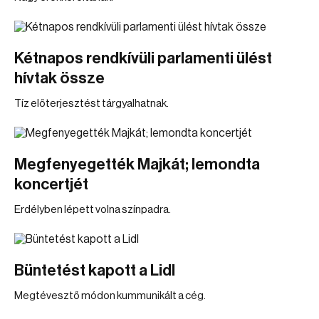
Kétnapos rendkívüli parlamenti ülést
hívtak össze
Tíz előterjesztést tárgyalhatnak.
Megfenyegették Majkát; lemondta
koncertjét
Erdélyben lépett volna színpadra.
Büntetést kapott a Lidl
Megtévesztő módon kummunikált a cég.