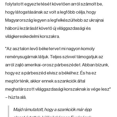
folytatott egyeztetését követően arról számolt be,
hogy látogatásának az volt a legfőbb célja, hogy
Magyarország legyen a legfelkészültebb az ukrajnai
háború lezárását követő új világgazdasági és
világkereskedelmi korszakra.
"Az asztalon levő béketervet mi nagyon komoly
reménysugárnak látjuk. Teljes szívvel támogatjuk az
arról zajló amerikai-orosz párbeszédet. Abban bízunk,
hogy ez a párbeszéd elvisz a békéhez. És ha ez
megtörténik, akkor ennek a szankciók által
meghatározott világgazdasági korszaknak is vége lesz"
– húzta alá.
Majd rámutatott, hogy a szankciók már épp