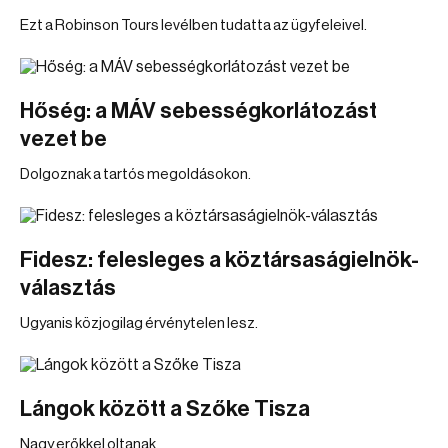
Ezt a Robinson Tours levélben tudatta az ügyfeleivel.
Hőség: a MÁV sebességkorlátozást
vezet be
Dolgoznak a tartós megoldásokon.
Fidesz: felesleges a köztársaságielnök-
választás
Ugyanis közjogilag érvénytelen lesz.
Lángok között a Szőke Tisza
Nagy erőkkel oltanak.