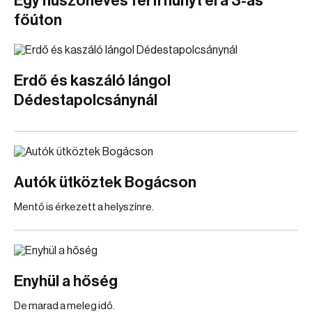
Egy huszonéves férfi hunyt el a 3-as
főúton
Erdő és kaszáló lángol
Dédestapolcsánynál
Autók ütköztek Bogácson
Mentő is érkezett a helyszínre.
Enyhül a hőség
De marad a meleg idő.