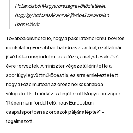
Hollandiából Magyarországra költöztetését,
hogy így biztosítsák annak jövőbeli zavartalan
üzemelését.
Továbbá elismételte, hogy a paksi atomerőmű-bővítés
munkálatai gyorsabban haladnak a vártnál, ezáltal már
jövő héten megindulhat az a fázis, amelyet csak jövő
évre terveztek. A miniszter végezetül érintette a
sportügyi együttműködést is, és arra emlékeztetett,
hogy a közelmúltban az orosz női kosárlabda-
válogatott két mérkőzést is játszott Magyarországon.
"Régen nem fordult elő, hogy Európában
csapatsportban az oroszok pályára léptek" –
fogalmazott.