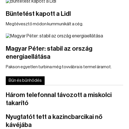
Büntetést kapott a Lidl
Megtévesztő módon kummunikált a cég.
Magyar Péter: stabil az ország
energiaellátása
Pakson egyetlen turbina még tovvábra is termel áramot.
Bűn és bűnhődés
Három telefonnal távozott a miskolci
takarító
Nyugtatót tett a kazincbarcikai nő
kávéjába