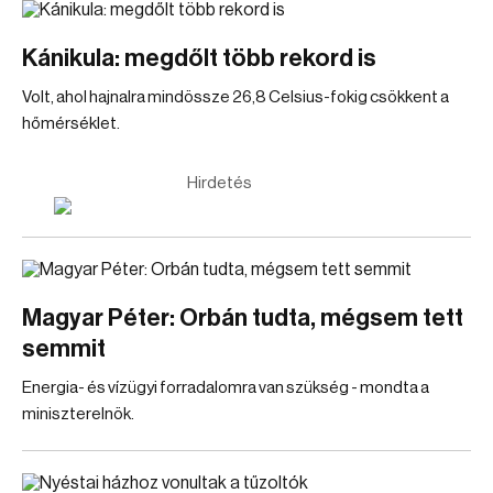
Kánikula: megdőlt több rekord is
Volt, ahol hajnalra mindössze 26,8 Celsius-fokig csökkent a
hőmérséklet.
Hirdetés
Magyar Péter: Orbán tudta, mégsem tett
semmit
Energia- és vízügyi forradalomra van szükség - mondta a
miniszterelnök.