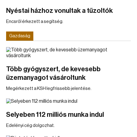
Nyéstai házhoz vonultak a tűzoltók
Encsről érkezett a segítség.
Gazdaság
Több gyógyszert, de kevesebb
üzemanyagot vásároltunk
Megérkezett a KSH legfrissebb jelentése.
Selyeben 112 milliós munka indul
Edelényi cég dolgozhat.