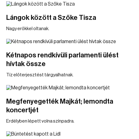
Lángok között a Szőke Tisza
Nagy erőkkel oltanak.
Kétnapos rendkívüli parlamenti ülést
hívtak össze
Tíz előterjesztést tárgyalhatnak.
Megfenyegették Majkát; lemondta
koncertjét
Erdélyben lépett volna színpadra.