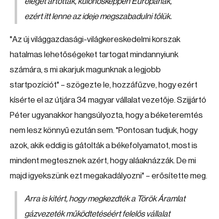
eleget ártottak, különösképpen Európának,
ezért itt lenne az ideje megszabadulni tőlük.
"Az új világgazdasági-világkereskedelmi korszak
hatalmas lehetőségeket tartogat mindannyiunk
számára, s mi akarjuk magunknak a legjobb
startpozíciót" – szögezte le, hozzáfűzve, hogy ezért
kísérte el az útjára 34 magyar vállalat vezetője. Szijjártó
Péter ugyanakkor hangsúlyozta, hogy a béketeremtés
nem lesz könnyű ezután sem. "Pontosan tudjuk, hogy
azok, akik eddig is gátolták a békefolyamatot, most is
mindent megtesznek azért, hogy aláaknázzák. De mi
majd igyekszünk ezt megakadályozni" – erősítette meg.
Arra is kitért, hogy megkezdték a Török Áramlat
gázvezeték működtetéséért felelős vállalat