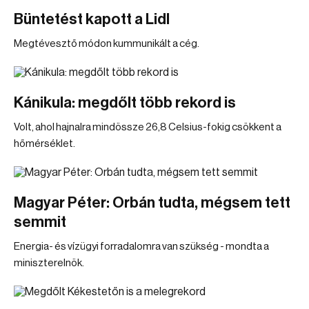
Büntetést kapott a Lidl
Megtévesztő módon kummunikált a cég.
Kánikula: megdőlt több rekord is
Volt, ahol hajnalra mindössze 26,8 Celsius-fokig csökkent a
hőmérséklet.
Magyar Péter: Orbán tudta, mégsem tett
semmit
Energia- és vízügyi forradalomra van szükség - mondta a
miniszterelnök.