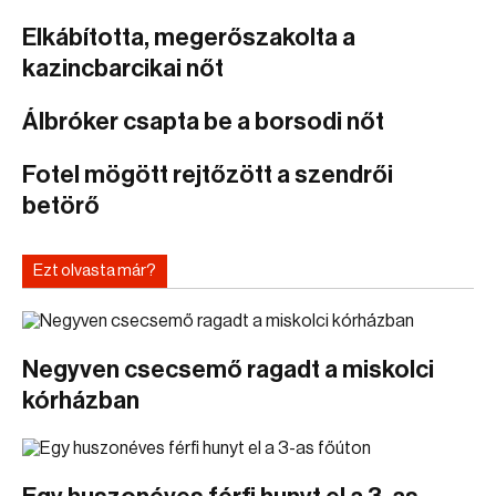
Elkábította, megerőszakolta a
kazincbarcikai nőt
Álbróker csapta be a borsodi nőt
Fotel mögött rejtőzött a szendrői
betörő
Ezt olvasta már?
Negyven csecsemő ragadt a miskolci
kórházban