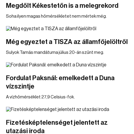
Megdőlt Kékestetőn is a melegrekord
Soha ilyen magas hőmérsékletet nem mértek még.
Még egyeztet a TISZA az államfőjelöltről
Sulyok Tamás mandátuma július 20-án szűnt meg.
Fordulat Paksnál: emelkedett a Duna
vízszintje
A vízhőmérséklet 27,9 Celsius-fok.
Fizetésképtelenséget jelentett az
utazási iroda