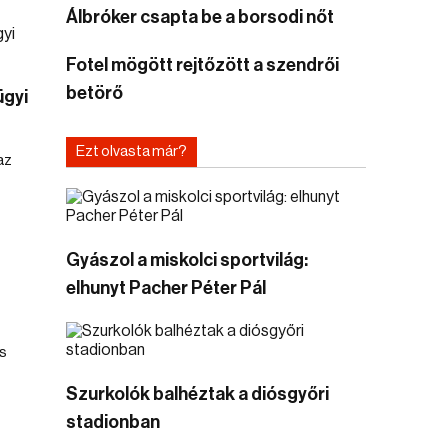
Álbróker csapta be a borsodi nőt
Fotel mögött rejtőzött a szendrői
betörő
ügyi
Ezt olvasta már?
az
Gyászol a miskolci sportvilág:
elhunyt Pacher Péter Pál
s
Szurkolók balhéztak a diósgyőri
stadionban