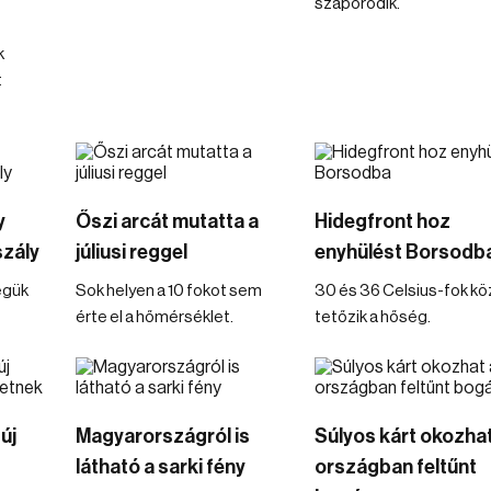
szaporodik.
k
t
y
Őszi arcát mutatta a
Hidegfront hoz
szály
júliusi reggel
enyhülést Borsodb
égük
Sok helyen a 10 fokot sem
30 és 36 Celsius-fok kö
érte el a hőmérséklet.
tetőzik a hőség.
új
Magyarországról is
Súlyos kárt okozhat
látható a sarki fény
országban feltűnt