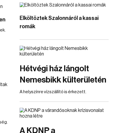
Elköltöztek Szalonnáról a kassai
en
romák
ek.
Hétvégi ház lángolt
Nemesbikk külterületén
A helyszínre vízszállító is érkezett.
ség.
A KDNP a