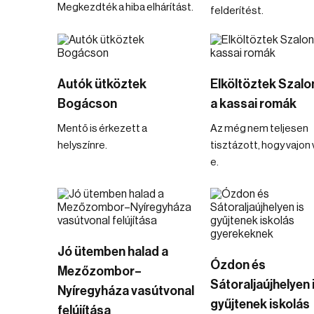
Megkezdték a hiba elhárítást.
felderítést.
Autók ütköztek
Elköltöztek Szalo
Bogácson
a kassai romák
Mentő is érkezett a
Az még nem teljesen
helyszínre.
tisztázott, hogy vajon
e.
Jó ütemben halad a
Ózdon és
Mezőzombor–
Sátoraljaújhelyen 
Nyíregyháza vasútvonal
gyűjtenek iskolás
felújítása