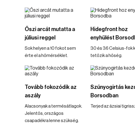
Őszi arcát mutatta a
Hidegfront hoz
júliusi reggel
enyhülést Borsod
Sok helyen a 10 fokot sem
30 és 36 Celsius-fok 
érte el a hőmérséklet.
tetőzik a hőség.
Tovább fokozódik az
Szúnyogirtás kez
aszály
Borsodban
Alacsonyak a termésátlagok.
Terjed az ázsiai tigris
Jelentős, országos
csapadékra lenne szükség.