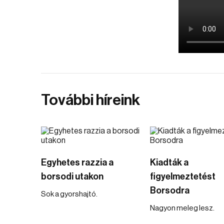
További híreink
Egyhetes razzia a
Kiadták a
borsodi utakon
figyelmeztetést
Borsodra
Sok a gyorshajtó.
Nagyon meleg lesz.