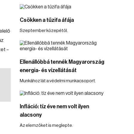
Csökken a tűzifa áfája
elelő
Szeptember közepétől.
áz
zet –
Ellenállóbbá tennék Magyarország
energia- és vízellátását
Munkához lát a védelmi munkacsoport.
Infláció: tíz éve nem volt ilyen
alacsony
Az elemzőket is meglepte.