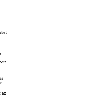
a
zött
 az