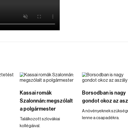
Kassai romák
Borsodban is nagy
Szalonnán: megszólalt
gondot okoz az asz
a polgármester
A növényeknek szükség
lenne a csapadékra.
Találkozott szlovákiai
kollégáival.