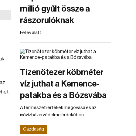
millió gyűlt össze a
rászorulóknak
Fél év alatt.
ak
Tizenötezer köbméter
víz juthat a Kemence-
raz
ehet.
patakba és a Bózsvába
A természeti értékek megóvása és az
ivóvízbázis védelme érdekében.
Gazdaság