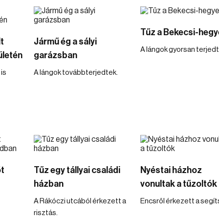
Tűz a Bekecsi-hegy
t
Jármű ég a sályi
A lángok gyorsan terjedt
ületén
garázsban
 is
A lángok továbbterjedtek.
t
Tűz egy tállyai családi
Nyéstai házhoz
házban
vonultak a tűzoltók
A Rákóczi utcából érkezett a
Encsről érkezett a segít
risztás.