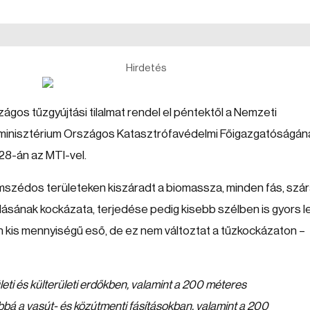
Hirdetés
ágos tűzgyújtási tilalmat rendel el péntektől a Nemzeti
ügyminisztérium Országos Katasztrófavédelmi Főigazgatóságán
28-án az MTI-vel.
mszédos területeken kiszáradt a biomassza, minden fás, szá
ulásának kockázata, terjedése pedig kisebb szélben is gyors l
 kis mennyiségű eső, de ez nem változtat a tűzkockázaton –
ületi és külterületi erdőkben, valamint a 200 méteres
ábbá a vasút- és közútmenti fásításokban, valamint a 200