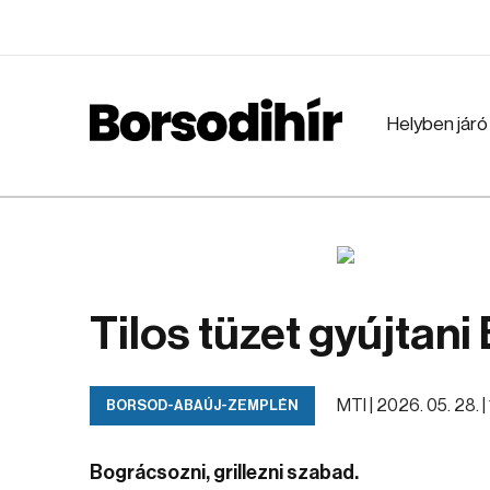
Helyben járó
Tilos tüzet gyújtan
MTI |
2026. 05. 28. |
BORSOD-ABAÚJ-ZEMPLÉN
Bográcsozni, grillezni szabad.