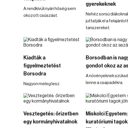
gyerekeknek
A rendkívüli nyári hőség sem
Nehéz sorsú diákokna
okozott csúszást.
juttatják el a felajánlot
tanszereket.
Kiadták a
Borsodban is nag
figyelmeztetést
gondot okoz az a
Borsodra
A növényeknek szüks
lenne a csapadékra.
Nagyon meleg lesz.
Vesztegetés: őrizetben
Miskolci Egyetem: 
egy kormányhivatalnok
kuratóriumi tagok