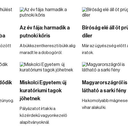
Az év fája: harmadik a
Bíróság elé áll öt pr
ba
putnoki kőris
díler
között
A bükkszentkereszti bükk alig
Már az ügyészség előtt 
maradt le a dobogóról.
iratok.
dődik
Miskolci Egyetem: új
Magyarországról is
kuratóriumi tagok
látható a sarki fény
jöhetnek
szúnyog.
Ha komolyabb mágnese
vihar alakul ki.
Pályázatot írtak ki a
közérdekű vagyonkezelő
alapítványoknál.