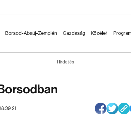
Borsod-Abaúj-Zemplén
Gazdaság
Közélet
Progra
Hirdetés
i Borsodban
 18:39:21