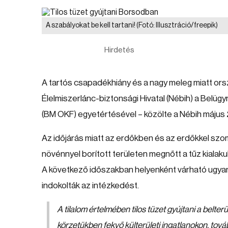
A szabályokat be kell tartani!
(Fotó: Illusztráció/freepik)
Hirdetés
A tartós csapadékhiány és a nagy meleg miatt orsz
Élelmiszerlánc-biztonsági Hivatal (Nébih) a Bel
(BM OKF) egyetértésével – közölte a Nébih május 
Az időjárás miatt az erdőkben és az erdőkkel szo
növénnyel borított területen megnőtt a tűz kialak
A következő időszakban helyenként várható ugyan
indokolták az intézkedést.
A tilalom értelmében tilos tüzet gyújtani a belter
körzetükben fekvő külterületi ingatlanokon, tov