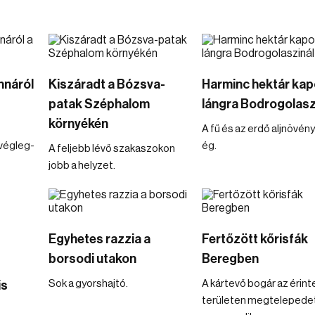
nnáról
Kiszáradt a Bózsva-
Harminc hektár kap
patak Széphalom
lángra Bodrogolasz
környékén
A fű és az erdő aljnövén
 végleg-
ég.
A feljebb lévő szakaszokon
jobb a helyzet.
Egyhetes razzia a
Fertőzött kőrisfák
borsodi utakon
Beregben
Sok a gyorshajtó.
A kártevő bogár az érint
is
területen megtelepedet