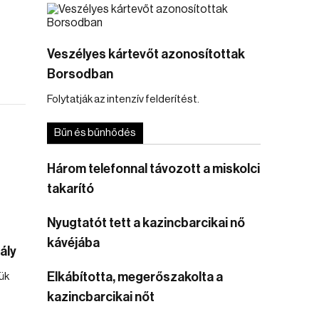
Veszélyes kártevőt azonosítottak
Borsodban
Folytatják az intenzív felderítést.
Bűn és bűnhődés
Három telefonnal távozott a miskolci
takarító
Nyugtatót tett a kazincbarcikai nő
kávéjába
ály
Elkábította, megerőszakolta a
ük
kazincbarcikai nőt