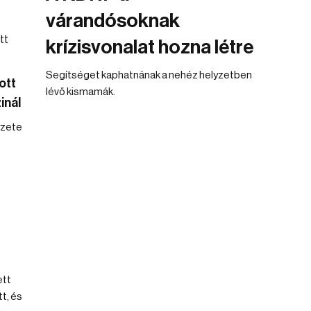
várandósoknak
krízisvonalat hozna létre
Segítséget kaphatnának a nehéz helyzetben
ott
lévő kismamák.
inál
yzete
ett
t, és