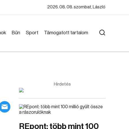
2026. 08. 08. szombat, László
mok
Bűn
Sport
Támogatott tartalom
Hirdetés
REpont: több mint 100