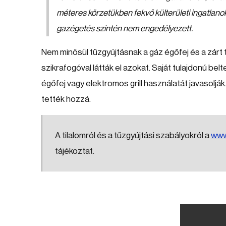
méteres körzetükben fekvő külterületi ingatlanokon
gazégetés szintén nem engedélyezett.
Nem minősül tűzgyújtásnak a gáz égőfej és a zárt 
szikrafogóval látták el azokat. Saját tulajdonú belt
égőfej vagy elektromos grill használatát javasoljá
tették hozzá.
A tilalomról és a tűzgyújtási szabályokról a
www
tájékoztat.