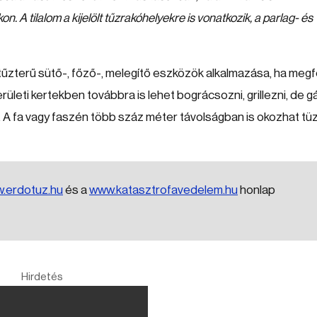
. A tilalom a kijelölt tűzrakóhelyekre is vonatkozik, a parlag- és
tűzterű sütő-, főző-, melegítő eszközök alkalmazása, ha megf
erületi kertekben továbbra is lehet bográcsozni, grillezni, de g
k. A fa vagy faszén több száz méter távolságban is okozhat tü
.erdotuz.hu
és a
www.katasztrofavedelem.hu
honlap
Hirdetés