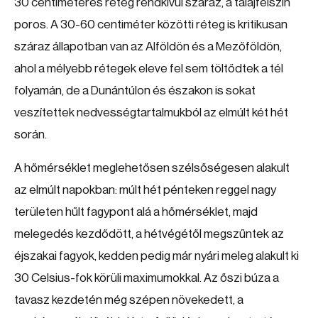
30 centiméteres réteg rendkívül száraz, a talajfelszín
poros. A 30-60 centiméter közötti réteg is kritikusan
száraz állapotban van az Alföldön és a Mezőföldön,
ahol a mélyebb rétegek eleve fel sem töltődtek a tél
folyamán, de a Dunántúlon és északon is sokat
veszítettek nedvességtartalmukból az elmúlt két hét
során.
A hőmérséklet meglehetősen szélsőségesen alakult
az elmúlt napokban: múlt hét pénteken reggel nagy
területen hűlt fagypont alá a hőmérséklet, majd
melegedés kezdődött, a hétvégétől megszűntek az
éjszakai fagyok, kedden pedig már nyári meleg alakult ki
30 Celsius-fok körüli maximumokkal. Az őszi búza a
tavasz kezdetén még szépen növekedett, a