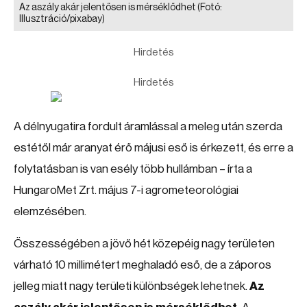
Az aszály akár jelentősen is mérséklődhet
(Fotó:
Illusztráció/pixabay)
Hirdetés
Hirdetés
A délnyugatira fordult áramlással a meleg után szerda
estétől már aranyat érő májusi eső is érkezett, és erre a
folytatásban is van esély több hullámban – írta a
HungaroMet Zrt. május 7-i agrometeorológiai
elemzésében.
Összességében a jövő hét közepéig nagy területen
várható 10 millimétert meghaladó eső, de a záporos
jelleg miatt nagy területi különbségek lehetnek.
Az