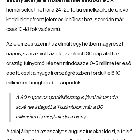
aszály akár jelentősen is mérséklődhet.
A
hőmérséklet hétfőre 24-29 fokig emelkedik, de a jövő
keddi hidegfront jelentős lehűlést hoz, szerdán már
csak 13-18 fok valószínű.
Az elemzés szerint az elmúlt egy hétben nagyrészt
napos, száraz volt az idő, az elmúlt 30 nap alatt az
ország túlnyomó részén mindössze 0-5 milliméter eső
esett, csak a nyugati országrészben fordult elő 10
millimétert meghaladó csapadék.
A 90 napos csapadékösszeg is jóval elmarad a
sokéves átlagtól, a Tiszántúlon már a 80
millimétert is meghaladja a hiány.
A talaj állapota az aszályos augusztusokat idézi, a felső