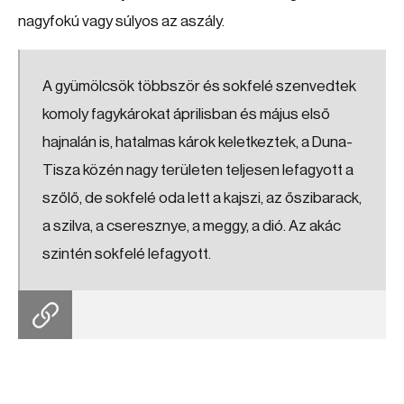
nagyfokú vagy súlyos az aszály.
A gyümölcsök többször és sokfelé szenvedtek
komoly fagykárokat áprilisban és május első
hajnalán is, hatalmas károk keletkeztek, a Duna-
Tisza közén nagy területen teljesen lefagyott a
szőlő, de sokfelé oda lett a kajszi, az őszibarack,
a szilva, a cseresznye, a meggy, a dió. Az akác
szintén sokfelé lefagyott.