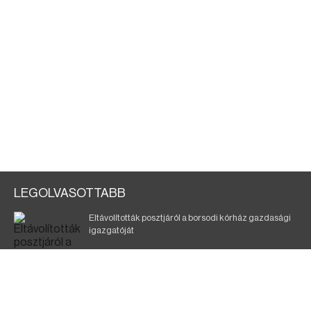
LEGOLVASOTTABB
Eltávolították posztjáról a borsodi kórház gazdasági
igazgatóját
Holttest Miskolcon: nem tudják, ki lehet