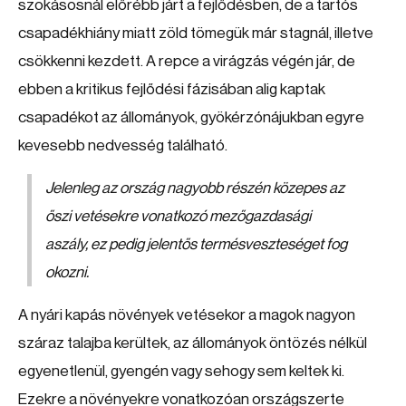
szokásosnál előrébb járt a fejlődésben, de a tartós
csapadékhiány miatt zöld tömegük már stagnál, illetve
csökkenni kezdett. A repce a virágzás végén jár, de
ebben a kritikus fejlődési fázisában alig kaptak
csapadékot az állományok, gyökérzónájukban egyre
kevesebb nedvesség található.
Jelenleg az ország nagyobb részén közepes az
őszi vetésekre vonatkozó mezőgazdasági
aszály, ez pedig jelentős termésveszteséget fog
okozni.
A nyári kapás növények vetésekor a magok nagyon
száraz talajba kerültek, az állományok öntözés nélkül
egyenetlenül, gyengén vagy sehogy sem keltek ki.
Ezekre a növényekre vonatkozóan országszerte