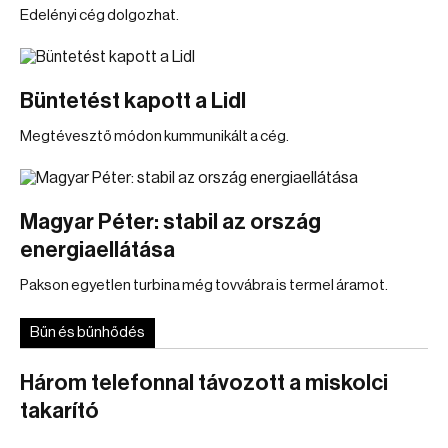
Edelényi cég dolgozhat.
Büntetést kapott a Lidl
Megtévesztő módon kummunikált a cég.
Magyar Péter: stabil az ország
energiaellátása
Pakson egyetlen turbina még tovvábra is termel áramot.
Bűn és bűnhődés
Három telefonnal távozott a miskolci
takarító