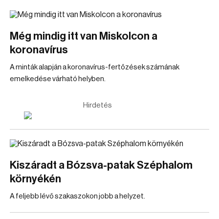
Még mindig itt van Miskolcon a
koronavírus
A minták alapján a koronavírus-fertőzések számának
emelkedése várható helyben.
Hirdetés
Kiszáradt a Bózsva-patak Széphalom
környékén
A feljebb lévő szakaszokon jobb a helyzet.