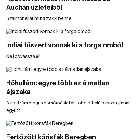
Auchan üzleteiből
Szalmonellát mutattak ki benne.
Indiai fűszert vonnak ki a forgalomból
Ne fogyassza el!
Hőhullám: egyre több az álmatlan
éjszaka
Az extrém magas hőmérsékletek többlethalálozással járnak
együtt.
Fertőzött kőrisfák Beregben