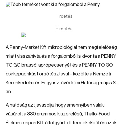
Hirdetés
Hirdetés
A Penny-Market Kft. mikrobiológiai nem megfelelőség
miatt visszahívta és a forgalomból is kivonta a PENNY
TO GO brassói aprópecsenyét és a PENNY TO GO
csirkepaprikást orsótésztával – közölte a Nemzeti
Kereskedelmi és Fogyasztóvédelmi Hatóság május 8-
án.
A hatóság azt javasolja, hogy amennyiben valaki
vásárolt a 330 grammos kiszerelésű, Thallo-Food
Élelmiszeripari Kft. által gyártott termékekből és azok