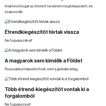
A kártevő bogár az érintett területen megtelepedett, és
szaporodik.
Étrendkiegészítőt hívtak vissza
Ne fogyasszák el!
A magyarok sem kímélik a Földet
Rosszabbul teljesítettünk, mint a globális átlag.
Több étrend-kiegészítőt vontak ki a
forgalomból
Ne fogyassza el!