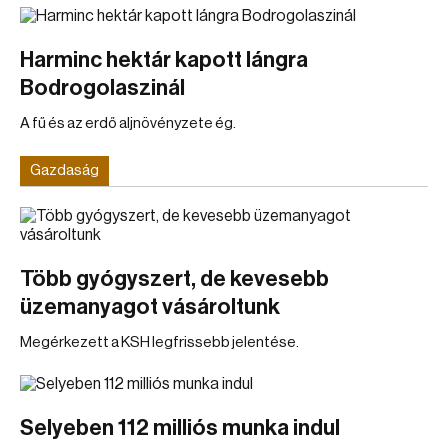
Harminc hektár kapott lángra
Bodrogolaszinál
A fű és az erdő aljnövényzete ég.
Gazdaság
Több gyógyszert, de kevesebb
üzemanyagot vásároltunk
Megérkezett a KSH legfrissebb jelentése.
Selyeben 112 milliós munka indul