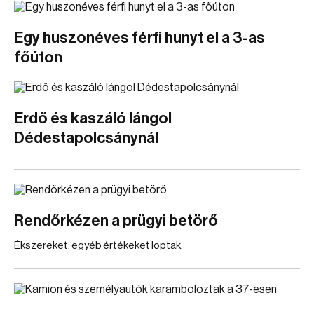
Egy huszonéves férfi hunyt el a 3-as
főúton
Erdő és kaszáló lángol
Dédestapolcsánynál
Rendőrkézen a prügyi betörő
Ékszereket, egyéb értékeket loptak.