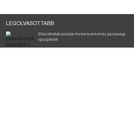
LEGOLVASOTTABB
Eltávolították posztjáról a borsodi kórház gazdasági
igazgatóját
Holttest Miskolcon: nem tudják, ki lehet
Szélerőmű-fejlesztést tervez a TISZA-kormány
Kigyulladt egy épület Tokajban