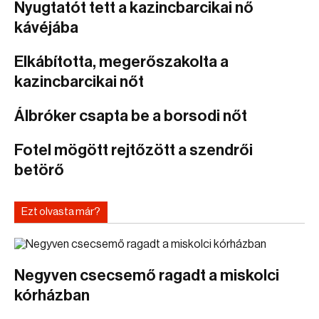
Nyugtatót tett a kazincbarcikai nő
kávéjába
Elkábította, megerőszakolta a
kazincbarcikai nőt
Álbróker csapta be a borsodi nőt
Fotel mögött rejtőzött a szendrői
betörő
Ezt olvasta már?
Negyven csecsemő ragadt a miskolci
kórházban