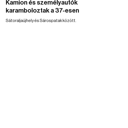
Kamion és személyautók
karamboloztak a 37-esen
Sátoraljaújhely és Sárospatak között.