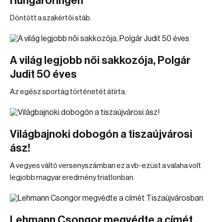
Hungaroringen
Döntött a szakértői stáb.
A világ legjobb női sakkozója, Polgár
Judit 50 éves
Az egész sportág történetét átírta.
Világbajnoki dobogón a tiszaújvárosi
ász!
A vegyes váltó versenyszámban ez a vb-ezüst a valaha volt
legjobb magyar eredmény triatlonban.
Lehmann Csongor megvédte a címét