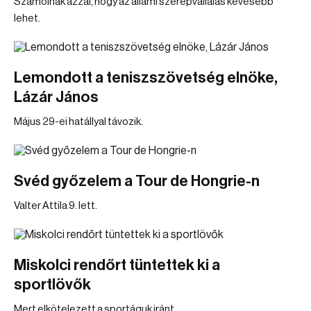
Számolnak azzal, hogy az állami szerepvállalás kevesebb
lehet.
Lemondott a teniszszövetség elnöke,
Lázár János
Május 29-ei hatállyal távozik.
Svéd győzelem a Tour de Hongrie-n
Valter Attila 9. lett.
Miskolci rendőrt tüntettek ki a
sportlövők
Mert elkötelezett a sportáguk iránt.