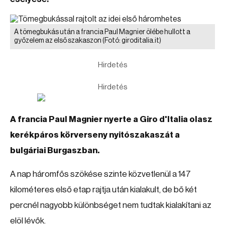
A tömegbukás után a francia Paul Magnier ölébe hullott a
győzelem az első szakaszon
(Fotó: giroditalia.it)
Hirdetés
Hirdetés
A francia Paul Magnier nyerte a Giro d'Italia olasz
kerékpáros körverseny nyitószakaszát a
bulgáriai Burgaszban.
A nap háromfős szökése szinte közvetlenül a 147
kilométeres első etap rajtja után kialakult, de bő két
percnél nagyobb különbséget nem tudtak kialakítani az
elöl lévők.