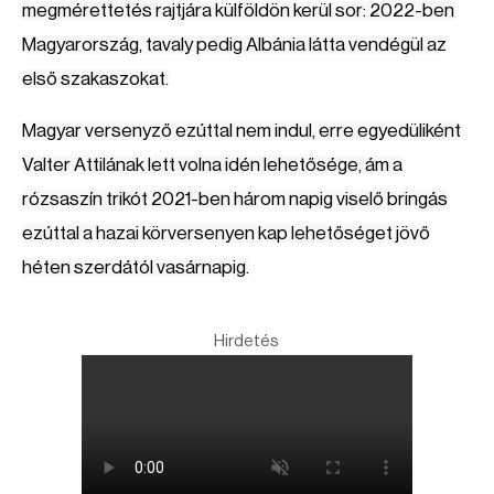
megmérettetés rajtjára külföldön kerül sor: 2022-ben
Magyarország, tavaly pedig Albánia látta vendégül az
első szakaszokat.
Magyar versenyző ezúttal nem indul, erre egyedüliként
Valter Attilának lett volna idén lehetősége, ám a
rózsaszín trikót 2021-ben három napig viselő bringás
ezúttal a hazai körversenyen kap lehetőséget jövő
héten szerdától vasárnapig.
Hirdetés