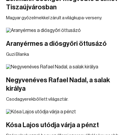
Tiszaújvárosban
Magyar győzelmekkel zárult a világkupa-verseny.
Aranyérmes a diósgyőri öttusázó
Guzi Blanka
Negyvenéves Rafael Nadal, a salak
királya
Csodagyerekből lett világsztár.
Kósa Lajos utódja várja a pénzt