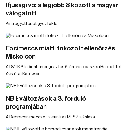
Ifjúsági vb: a legjobb 8 között a magyar
válogatott
Kína együttesét győzték le.
Focimeccs miatti fokozott ellenőrzés
Miskolcon
A DVTK Stadionban augusztus 6-án csap össze a Hapoel Tel
Aviv és a Katowice.
NB I: változások a 3. forduló
programjában
A Debrecen meccsét is érinti az MLSZ ajánlása.