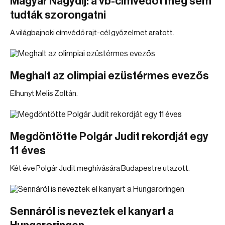
Magyar Nagydíj: a vb-címvédőt meg sem
tudták szorongatni
A világbajnoki címvédő rajt-cél győzelmet aratott.
Meghalt az olimpiai ezüstérmes evezős
Elhunyt Melis Zoltán.
Megdöntötte Polgár Judit rekordját egy
11 éves
Két éve Polgár Judit meghívására Budapestre utazott.
Sennáról is neveztek el kanyart a