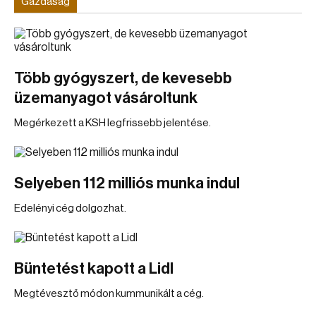
Gazdaság
Több gyógyszert, de kevesebb
üzemanyagot vásároltunk
Megérkezett a KSH legfrissebb jelentése.
Selyeben 112 milliós munka indul
Edelényi cég dolgozhat.
Büntetést kapott a Lidl
Megtévesztő módon kummunikált a cég.