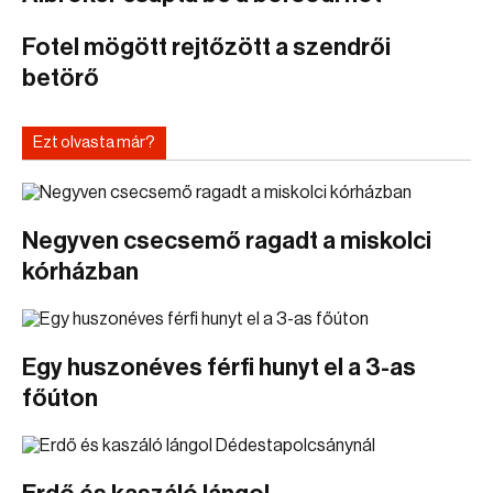
Fotel mögött rejtőzött a szendrői
betörő
Ezt olvasta már?
Negyven csecsemő ragadt a miskolci
kórházban
Egy huszonéves férfi hunyt el a 3-as
főúton