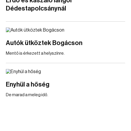
Erdő és kaszáló lángol
Dédestapolcsánynál
Autók ütköztek Bogácson
Mentő is érkezett a helyszínre.
Enyhül a hőség
De marad a meleg idő.