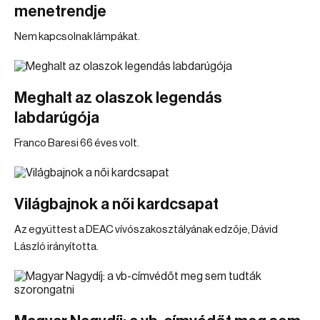
menetrendje
Nem kapcsolnak lámpákat.
Meghalt az olaszok legendás
labdarúgója
Franco Baresi 66 éves volt.
Világbajnok a női kardcsapat
Az együttest a DEAC vívószakosztályának edzője, Dávid
László irányította.