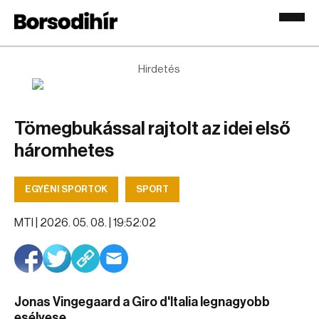
Hirdetés
Tömegbukással rajtolt az idei első
háromhetes
EGYÉNI SPORTOK
SPORT
MTI |
2026. 05. 08. | 19:52:02
Jonas Vingegaard a Giro d'Italia legnagyobb
esélyese.