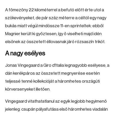
A főmezőny 22 kilométerrel a befutó előtt érte utol a
szökevényeket, de pár száz méterre a céltól egy nagy
bukás miatt végül mindössze 11-en sprinteltek: ebből
Magnier került ki győztesen, így ő viselheti majd idén
elsőnek az összetett éllovasnak járó rózsaszín trikót.
A nagy esélyes
Jonas Vingegaard a Giro d'Italia legnagyobb esélyese, a
dán kerékpáros az összetett megnyerése esetén
teljessé tenné kollekcióját a háromhetes országúti
körversenyeket illetően.
Vingegaard vitathatatlanul az egyik legjobb hegyimenő
jelenleg: csupán pályafutása első háromhetes viadalán