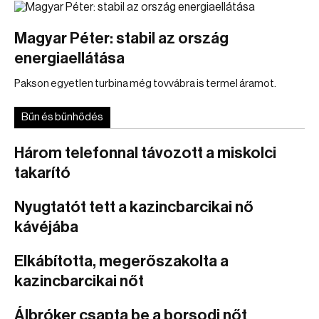
Magyar Péter: stabil az ország
energiaellátása
Pakson egyetlen turbina még tovvábra is termel áramot.
Bűn és bűnhődés
Három telefonnal távozott a miskolci
takarító
Nyugtatót tett a kazincbarcikai nő
kávéjába
Elkábította, megerőszakolta a
kazincbarcikai nőt
Álbróker csapta be a borsodi nőt