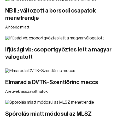
NB II.: változott a borsodi csapatok
menetrendje
A hőség miatt.
Ifjúsági vb: csoportgyőztes lett a magyar
válogatott
Elmarad a DVTK–Szentlőrinc meccs
A jegyek visszaválthatók.
Spórolás miatt módosul az MLSZ