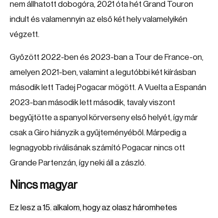
nem állhatott dobogóra, 2021 óta hét Grand Touron
indult és valamennyin az első két hely valamelyikén
végzett.
Győzött 2022-ben és 2023-ban a Tour de France-on,
amelyen 2021-ben, valamint a legutóbbi két kiírásban
második lett Tadej Pogacar mögött. A Vuelta a Espanán
2023-ban második lett második, tavaly viszont
begyűjtötte a spanyol körverseny első helyét, így már
csak a Giro hiányzik a gyűjteményéből. Márpedig a
legnagyobb riválisának számító Pogacar nincs ott
Grande Partenzán, így neki áll a zászló.
Nincs magyar
Ez lesz a 15. alkalom, hogy az olasz háromhetes