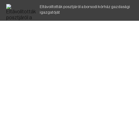
Eltávolították posztjáról a borsodi kórház gazdasági
igazgatóját
Holttest Miskolcon: nem tudják, ki lehet
Szélerőmű-fejlesztést tervez a TISZA-kormány
Kigyulladt egy épület Tokajban
A KDNP szerint a TISZA-kormány nem tett semmit