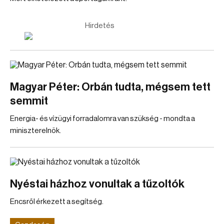
Hirdetés
Magyar Péter: Orbán tudta, mégsem tett
semmit
Energia- és vízügyi forradalomra van szükség - mondta a
miniszterelnök.
Nyéstai házhoz vonultak a tűzoltók
Encsről érkezett a segítség.