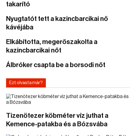
takarító
Nyugtatót tett a kazincbarcikai nő
kávéjába
Elkábította, megerőszakolta a
kazincbarcikai nőt
Álbróker csapta be a borsodi nőt
Ezt olvasta már?
Tizenötezer köbméter víz juthat a
Kemence-patakba és a Bózsvába