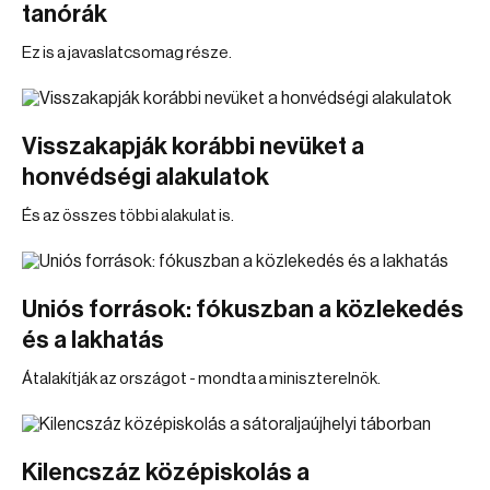
tanórák
Ez is a javaslatcsomag része.
Visszakapják korábbi nevüket a
honvédségi alakulatok
És az összes többi alakulat is.
Uniós források: fókuszban a közlekedés
és a lakhatás
Átalakítják az országot - mondta a miniszterelnök.
Kilencszáz középiskolás a