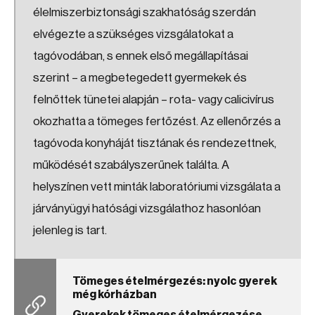
élelmiszerbiztonsági szakhatóság szerdán
elvégezte a szükséges vizsgálatokat a
tagóvodában, s ennek első megállapításai
szerint – a megbetegedett gyermekek és
felnőttek tünetei alapján – rota- vagy calicivírus
okozhatta a tömeges fertőzést. Az ellenőrzés a
tagóvoda konyháját tisztának és rendezettnek,
működését szabályszerűnek találta. A
helyszínen vett minták laboratóriumi vizsgálata a
járványügyi hatósági vizsgálathoz hasonlóan
jelenleg is tart.
Tömeges ételmérgezés: nyolc gyerek
még kórházban