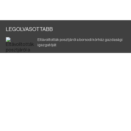
LEGOLVASOTTABB
Eltávolították posztjáról a borsodi kórház gazdasági
igazgatóját
Holttest Miskolcon: nem tudják, ki lehet
Éjszakai fürdőzés várja a vendégeket Borsodban is
Szélerőmű-fejlesztést tervez a TISZA-kormány