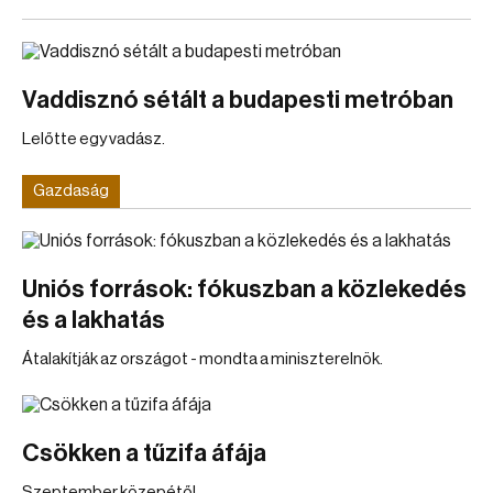
Vaddisznó sétált a budapesti metróban
Lelőtte egy vadász.
Gazdaság
Uniós források: fókuszban a közlekedés
és a lakhatás
Átalakítják az országot - mondta a miniszterelnök.
Csökken a tűzifa áfája
Szeptember közepétől.