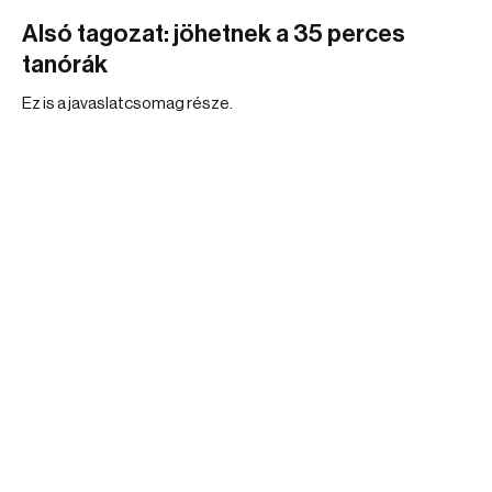
Alsó tagozat: jöhetnek a 35 perces
tanórák
Ez is a javaslatcsomag része.