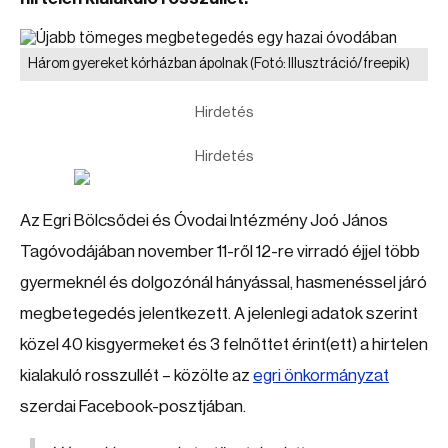
Három gyereket kórházban ápolnak
(Fotó: Illusztráció/freepik)
Hirdetés
Hirdetés
Az Egri Bölcsődei és Óvodai Intézmény Joó János
Tagóvodájában november 11-ről 12-re virradó éjjel több
gyermeknél és dolgozónál hányással, hasmenéssel járó
megbetegedés jelentkezett. A jelenlegi adatok szerint
közel 40 kisgyermeket és 3 felnőttet érint(ett) a hirtelen
kialakuló rosszullét – közölte az
egri önkormányzat
szerdai Facebook-posztjában.