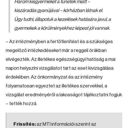
Három kisgyermeket a tünetek miatt –
kiszáradás gyanújával – kórházban látnak el.
Úgy tudni, állapotuk a kezelések hatására javul, a
gyermekek a körülményekhez képest jól vannak.
– Az intézményben a fertőtlenítést és a szükséges
megelőző intézkedéseket már a reggeli órákban
elvégezték. Az illetékes egészségügyi hatóság a mai
napon helyszíni vizsgálatot tart az eset kivizsgálása
érdekében. Az önkormányzat és az intézmény
folyamatosan egyeztet az illetékes szervekkel, a
vizsgálat eredményéről a lakosságot tájékoztatni fogjuk
– tették hozzá.
Frissítés:
az MTI információi szerint az