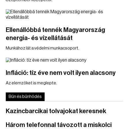
Ellenállóbbá tennék Magyarország
energia- és vízellátását
Munkához lát a védelmi munkacsoport.
Infláció: tíz éve nem volt ilyen alacsony
Az elemzőket is meglepte.
Bűn és bűnhődés
Kazincbarcikai tolvajokat keresnek
Három telefonnal távozott a miskolci