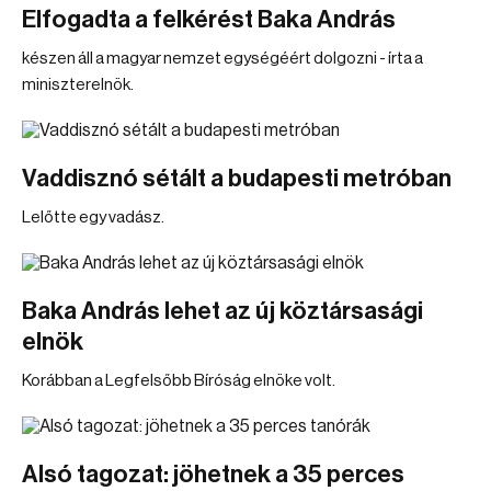
Elfogadta a felkérést Baka András
készen áll a magyar nemzet egységéért dolgozni - írta a
miniszterelnök.
Vaddisznó sétált a budapesti metróban
Lelőtte egy vadász.
Baka András lehet az új köztársasági
elnök
Korábban a Legfelsőbb Bíróság elnöke volt.
Alsó tagozat: jöhetnek a 35 perces