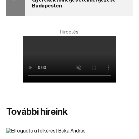
Gyerekek tömeges ételmérgezése
Budapesten
Hirdetés
További híreink