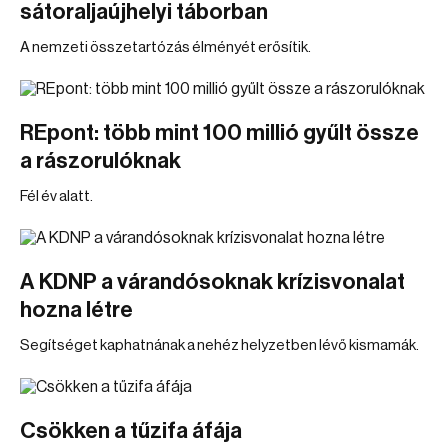
sátoraljaújhelyi táborban
A nemzeti összetartózás élményét erősítik.
REpont: több mint 100 millió gyűlt össze
a rászorulóknak
Fél év alatt.
A KDNP a várandósoknak krízisvonalat
hozna létre
Segítséget kaphatnának a nehéz helyzetben lévő kismamák.
Csökken a tűzifa áfája