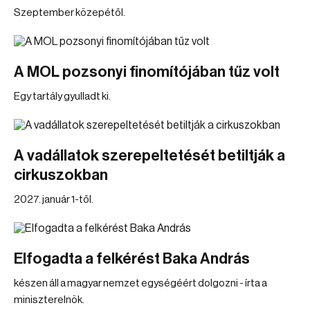
Szeptember közepétől.
A MOL pozsonyi finomítójában tűz volt
Egy tartály gyulladt ki.
A vadállatok szerepeltetését betiltják a
cirkuszokban
2027. január 1-től.
Elfogadta a felkérést Baka András
készen áll a magyar nemzet egységéért dolgozni - írta a
miniszterelnök.