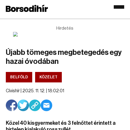
Hirdetés
Újabb tömeges megbetegedés egy
hazai óvodában
BELFÖLD
KÖZÉLET
Cívishír |
2025. 11. 12. | 18:02:01
Közel 40 kisgyermeket és 3 felnőttet érintett a
hirtelen kialakuló rosszullét.