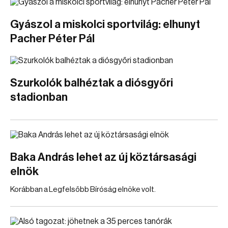
Gyászol a miskolci sportvilág: elhunyt
Pacher Péter Pál
Szurkolók balhéztak a diósgyőri
stadionban
Baka András lehet az új köztársasági
elnök
Korábban a Legfelsőbb Bíróság elnöke volt.