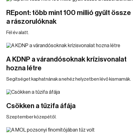
REpont: több mint 100 millió gyűlt össze
a rászorulóknak
Fél év alatt.
A KDNP a várandósoknak krízisvonalat
hozna létre
Segítséget kaphatnának a nehéz helyzetben lévő kismamák.
Csökken a tűzifa áfája
Szeptember közepétől.