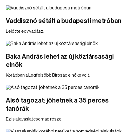
Vaddisznó sétált a budapesti metróban
Lelőtte egy vadász.
Baka András lehet az új köztársasági
elnök
Korábban a Legfelsőbb Bíróság elnöke volt.
Alsó tagozat: jöhetnek a 35 perces
tanórák
Ez is a javaslatcsomag része.