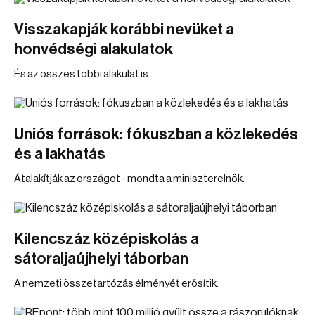
Visszakapják korábbi nevüket a
honvédségi alakulatok
És az összes többi alakulat is.
Uniós források: fókuszban a közlekedés
és a lakhatás
Átalakítják az országot - mondta a miniszterelnök.
Kilencszáz középiskolás a
sátoraljaújhelyi táborban
A nemzeti összetartózás élményét erősítik.