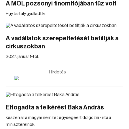
A MOL pozsonyi finomítójában tűz volt
Egy tartály gyulladt ki.
A vadállatok szerepeltetését betiltják a
cirkuszokban
2027. január 1-től.
Hirdetés
Elfogadta a felkérést Baka András
készen áll a magyar nemzet egységéért dolgozni - írta a
miniszterelnök.