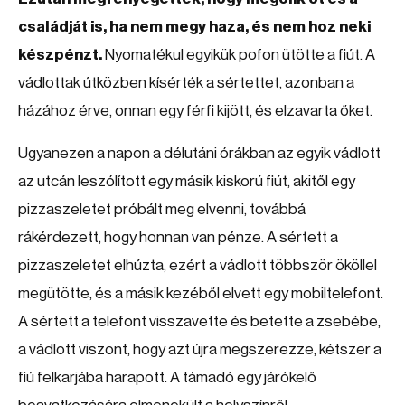
családját is, ha nem megy haza, és nem hoz neki
készpénzt.
Nyomatékul egyikük pofon ütötte a fiút. A
vádlottak útközben kísérték a sértettet, azonban a
házához érve, onnan egy férfi kijött, és elzavarta őket.
Ugyanezen a napon a délutáni órákban az egyik vádlott
az utcán leszólított egy másik kiskorú fiút, akitől egy
pizzaszeletet próbált meg elvenni, továbbá
rákérdezett, hogy honnan van pénze. A sértett a
pizzaszeletet elhúzta, ezért a vádlott többször ököllel
megütötte, és a másik kezéből elvett egy mobiltelefont.
A sértett a telefont visszavette és betette a zsebébe,
a vádlott viszont, hogy azt újra megszerezze, kétszer a
fiú felkarjába harapott. A támadó egy járókelő