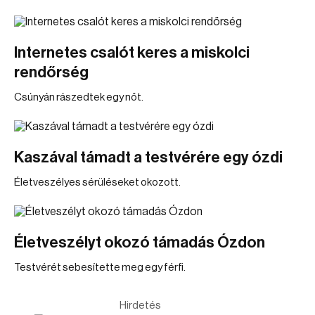
Internetes csalót keres a miskolci
rendőrség
Csúnyán rászedtek egy nőt.
Kaszával támadt a testvérére egy ózdi
Életveszélyes sérüléseket okozott.
Életveszélyt okozó támadás Ózdon
Testvérét sebesítette meg egy férfi.
Hirdetés