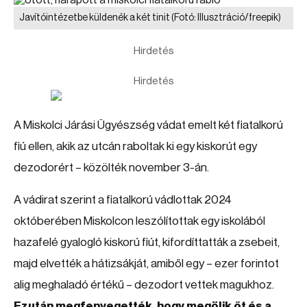
Javítóintézetbe küldenék a két tinit
(Fotó: Illusztráció/freepik)
Hirdetés
Hirdetés
A Miskolci Járási Ügyészség vádat emelt két fiatalkorú
fiú ellen, akik az utcán raboltak ki egy kiskorút egy
dezodorért – közölték november 3-án.
A vádirat szerint a fiatalkorú vádlottak 2024
októberében Miskolcon leszólítottak egy iskolából
hazafelé gyalogló kiskorú fiút, kifordíttatták a zsebeit,
majd elvették a hátizsákját, amiből egy – ezer forintot
alig meghaladó értékű – dezodort vettek magukhoz.
Ezután megfenyegették, hogy megölik őt és a