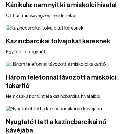
Kánikula: nem nyit ki a miskolci hivatal
Otthoni munkavégzést rendeltek el.
Kazincbarcikai tolvajokat keresnek
Egy férfit és egy nőt.
Három telefonnal távozott a miskolci
takarító
Nem csak a por tűnt el a kazincbarcikai hivatalból.
Nyugtatót tett a kazincbarcikai nő
kávéjába