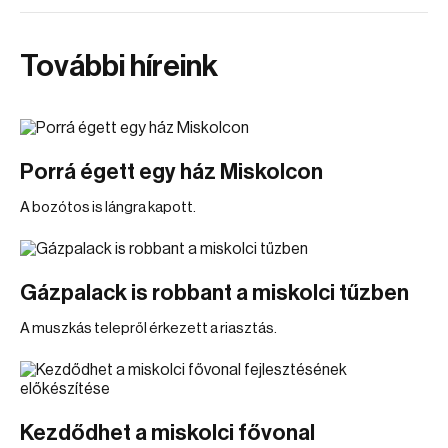
További híreink
Porrá égett egy ház Miskolcon
A bozótos is lángra kapott.
Gázpalack is robbant a miskolci tűzben
A muszkás telepről érkezett a riasztás.
Kezdődhet a miskolci fővonal