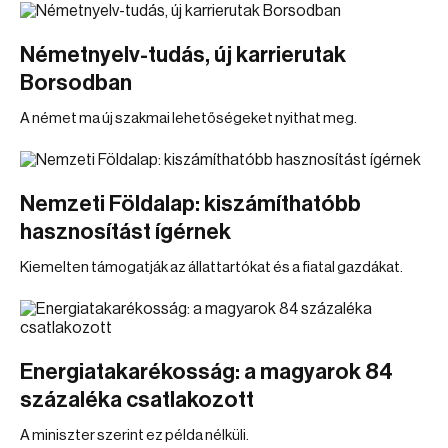
Németnyelv-tudás, új karrierutak
Borsodban
A német ma új szakmai lehetőségeket nyithat meg.
Nemzeti Földalap: kiszámíthatóbb
hasznosítást ígérnek
Kiemelten támogatják az állattartókat és a fiatal gazdákat.
Energiatakarékosság: a magyarok 84
százaléka csatlakozott
A miniszter szerint ez példa nélküli.