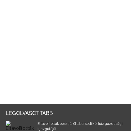
LEGOLVASOTTABB
Eltávolították posztjáról a borsodi kórház gazdasági
igazgatóját