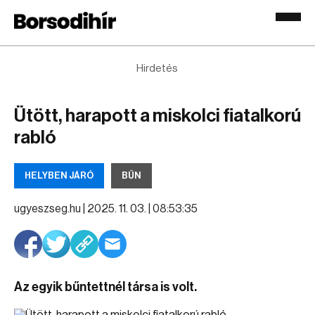
Hirdetés
Ütött, harapott a miskolci fiatalkorú
rabló
HELYBEN JÁRÓ
BŰN
ugyeszseg.hu |
2025. 11. 03. | 08:53:35
Az egyik bűntettnél társa is volt.