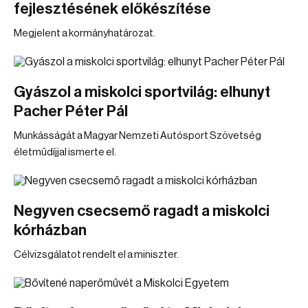
fejlesztésének előkészítése
Megjelent a kormányhatározat.
Gyászol a miskolci sportvilág: elhunyt
Pacher Péter Pál
Munkásságát a Magyar Nemzeti Autósport Szövetség
életműdíjjal ismerte el.
Negyven csecsemő ragadt a miskolci
kórházban
Célvizsgálatot rendelt el a miniszter.