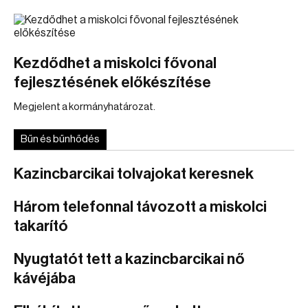
Kezdődhet a miskolci fővonal
fejlesztésének előkészítése
Megjelent a kormányhatározat.
Bűn és bűnhődés
Kazincbarcikai tolvajokat keresnek
Három telefonnal távozott a miskolci
takarító
Nyugtatót tett a kazincbarcikai nő
kávéjába