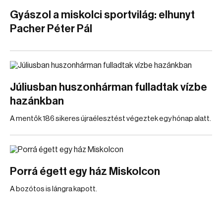
Gyászol a miskolci sportvilág: elhunyt
Pacher Péter Pál
Júliusban huszonhárman fulladtak vízbe
hazánkban
A mentők 186 sikeres újraélesztést végeztek egy hónap alatt.
Porrá égett egy ház Miskolcon
A bozótos is lángra kapott.