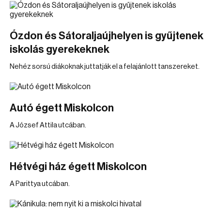
Ózdon és Sátoraljaújhelyen is gyűjtenek
iskolás gyerekeknek
Nehéz sorsú diákoknak juttatják el a felajánlott tanszereket.
Autó égett Miskolcon
A József Attila utcában.
Hétvégi ház égett Miskolcon
A Parittya utcában.