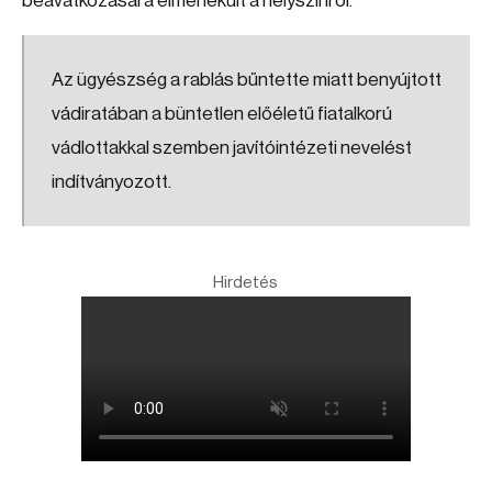
beavatkozására elmenekült a helyszínről.
Az ügyészség a rablás bűntette miatt benyújtott
vádiratában a büntetlen előéletű fiatalkorú
vádlottakkal szemben javítóintézeti nevelést
indítványozott.
Hirdetés