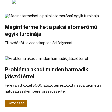
Megint termelhet a paksi atomerőmű
egyik turbinája
Elkezdődött a visszakapcsolási folyamat.
Probléma akadt minden harmadik
játszótérrel
Fél év alatt közel 3000 játszótéri eszközt vizsgáltak meg a
hatóság szakemberei országszerte.
Gazdaság