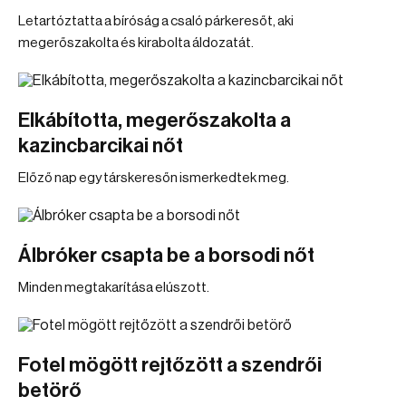
Letartóztatta a bíróság a csaló párkeresőt, aki
megerőszakolta és kirabolta áldozatát.
Elkábította, megerőszakolta a
kazincbarcikai nőt
Előző nap egy társkeresőn ismerkedtek meg.
Álbróker csapta be a borsodi nőt
Minden megtakarítása elúszott.
Fotel mögött rejtőzött a szendrői
betörő