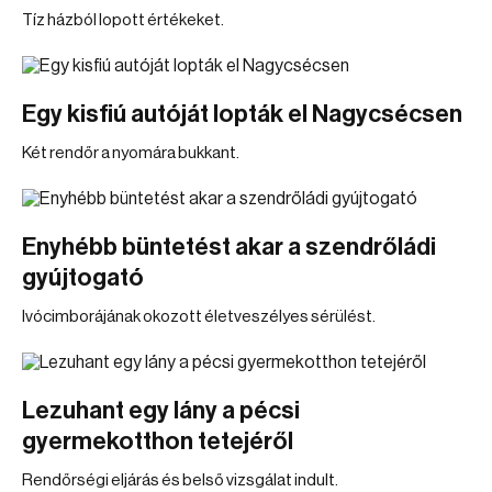
Tíz házból lopott értékeket.
Egy kisfiú autóját lopták el Nagycsécsen
Két rendőr a nyomára bukkant.
Enyhébb büntetést akar a szendrőládi
gyújtogató
Ivócimborájának okozott életveszélyes sérülést.
Lezuhant egy lány a pécsi
gyermekotthon tetejéről
Rendőrségi eljárás és belső vizsgálat indult.