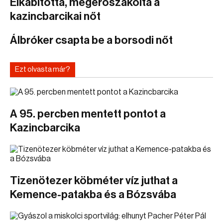
Elkábította, megerőszakolta a
kazincbarcikai nőt
Álbróker csapta be a borsodi nőt
Ezt olvasta már?
A 95. percben mentett pontot a
Kazincbarcika
Tizenötezer köbméter víz juthat a
Kemence-patakba és a Bózsvába