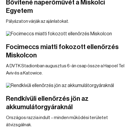
Bővítené naperőművét a Miskolci
Egyetem
Pályázaton várják az ajánlatokat.
Focimeccs miatti fokozott ellenőrzés
Miskolcon
A DVTK Stadionban augusztus 6-án csap össze a Hapoel Tel
Aviv és a Katowice.
Rendkívüli ellenőrzés jön az
akkumulátorgyáraknál
Országos razzia indult – minden működési területet
átvizsgálnak.