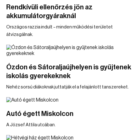
Rendkívüli ellenőrzés jön az
akkumulátorgyáraknál
Országos razzia indult – minden működési területet
átvizsgálnak.
Ózdon és Sátoraljaújhelyen is gyűjtenek
iskolás gyerekeknek
Nehéz sorsú diákoknak juttatják el a felajánlott tanszereket.
Autó égett Miskolcon
A József Attila utcában.