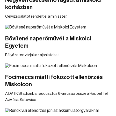
Negyven csecsemő ragadt a miskolci
kórházban
Célvizsgálatot rendelt el a miniszter.
Bővítené naperőművét a Miskolci
Egyetem
Pályázaton várják az ajánlatokat.
Focimeccs miatti fokozott ellenőrzés
Miskolcon
A DVTK Stadionban augusztus 6-án csap össze a Hapoel Tel
Aviv és a Katowice.