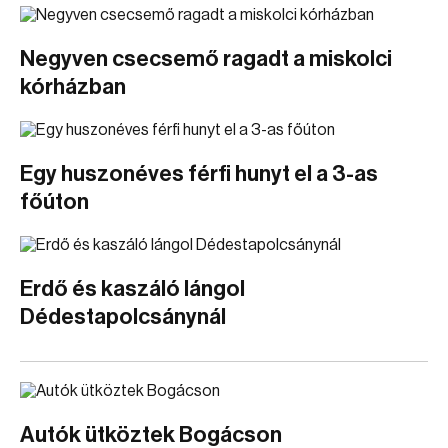
Negyven csecsemő ragadt a miskolci
kórházban
Egy huszonéves férfi hunyt el a 3-as
főúton
Erdő és kaszáló lángol
Dédestapolcsánynál
Autók ütköztek Bogácson