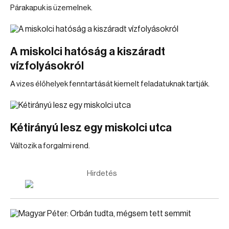
Párakapuk is üzemelnek.
A miskolci hatóság a kiszáradt
vízfolyásokról
A vizes élőhelyek fenntartását kiemelt feladatuknak tartják.
Kétirányú lesz egy miskolci utca
Változik a forgalmi rend.
Hirdetés