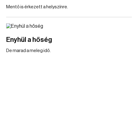
Mentő is érkezett a helyszínre.
Enyhül a hőség
De marad a meleg idő.