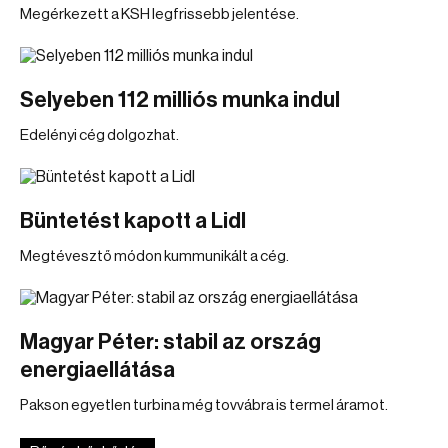
Megérkezett a KSH legfrissebb jelentése.
Selyeben 112 milliós munka indul
Edelényi cég dolgozhat.
Büntetést kapott a Lidl
Megtévesztő módon kummunikált a cég.
Magyar Péter: stabil az ország
energiaellátása
Pakson egyetlen turbina még tovvábra is termel áramot.