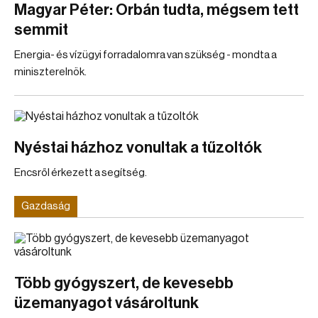
Magyar Péter: Orbán tudta, mégsem tett
semmit
Energia- és vízügyi forradalomra van szükség - mondta a
miniszterelnök.
Nyéstai házhoz vonultak a tűzoltók
Encsről érkezett a segítség.
Gazdaság
Több gyógyszert, de kevesebb
üzemanyagot vásároltunk