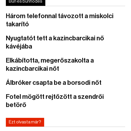
Bűn és bűnhődés
Három telefonnal távozott a miskolci
takarító
Nyugtatót tett a kazincbarcikai nő
kávéjába
Elkábította, megerőszakolta a
kazincbarcikai nőt
Álbróker csapta be a borsodi nőt
Fotel mögött rejtőzött a szendrői
betörő
Ezt olvasta már?