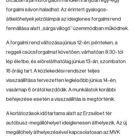
utcában a járműforgalom mindkét irányban egy-egy
forgalmi sávon haladhat. Az érintett gyalogos-
átkelőhelyek jelzőlámpái az ideiglenes forgalmi rend
fennállása alatt „sárga villogó” üzemmódban működnek.
A forgalmi rend változása június 12-én, pénteken, a
reggeli csúcsforgalmat követően, várhatóan 8:30-tól
lép életbe, és előreláthatólag június 13-án, szombaton
16 óráig tart. A közlekedési rendszer teljes
visszaállítása tervezetten legkésőbb június 14-én,
vasárnap 6 órától kezdődik. A munkálatok korábbi
befejezése esetén a visszaállítás is megtörténik.
A korlátozások időtartama alatt az Erzsébet tér
autóbusz-megállóhelyet ideiglenesen áthelyezik. Az új
megállóhely áthelyezésével kapcsolatosan az MVK