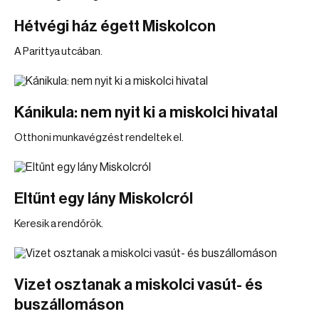
Hétvégi ház égett Miskolcon
A Parittya utcában.
Kánikula: nem nyit ki a miskolci hivatal
Otthoni munkavégzést rendeltek el.
Eltűnt egy lány Miskolcról
Keresik a rendőrök.
Vizet osztanak a miskolci vasút- és
buszállomáson