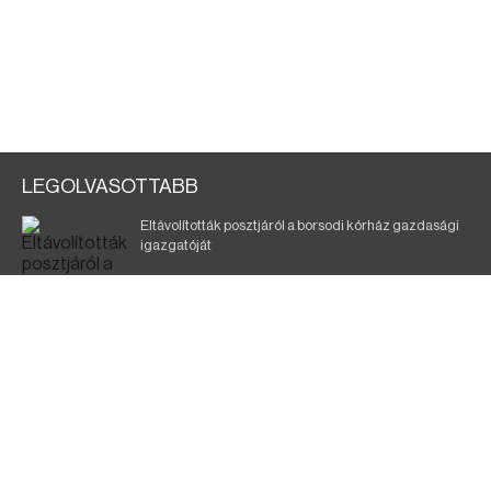
LEGOLVASOTTABB
Eltávolították posztjáról a borsodi kórház gazdasági
igazgatóját
Holttest Miskolcon: nem tudják, ki lehet
Szélerőmű-fejlesztést tervez a TISZA-kormány