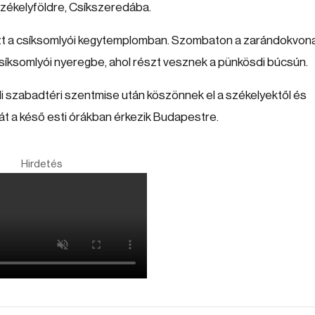
Székelyföldre, Csíkszeredába.
t a csíksomlyói kegytemplomban. Szombaton a zarándokvon
csíksomlyói nyeregbe, ahol részt vesznek a pünkösdi búcsún.
 szabadtéri szentmise után köszönnek el a székelyektől és
t a késő esti órákban érkezik Budapestre.
Hirdetés