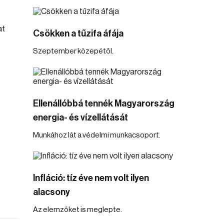
at
Csökken a tűzifa áfája
Szeptember közepétől.
Ellenállóbbá tennék Magyarország
energia- és vízellátását
Munkához lát a védelmi munkacsoport.
Infláció: tíz éve nem volt ilyen
alacsony
Az elemzőket is meglepte.