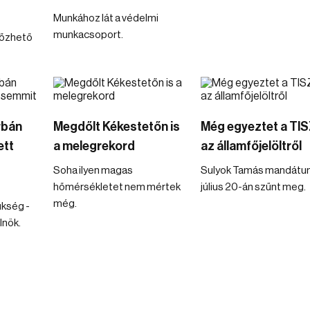
Munkához lát a védelmi
munkacsoport.
lőzhető
rbán
Megdőlt Kékestetőn is
Még egyeztet a TI
ett
a melegrekord
az államfőjelöltről
Soha ilyen magas
Sulyok Tamás mandát
hőmérsékletet nem mértek
július 20-án szűnt meg.
még.
ükség -
lnök.