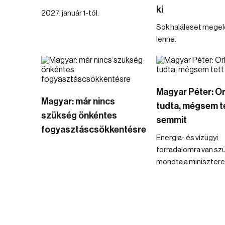
ki
2027. január 1-től.
Sok haláleset mege
lenne.
Magyar Péter: O
Magyar: már nincs
tudta, mégsem t
szükség önkéntes
semmit
fogyasztáscsökkentésre
Energia- és vízügyi
forradalomra van sz
mondta a minisztere