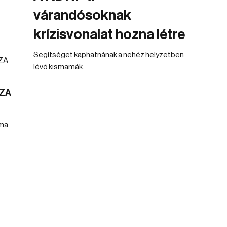
várandósoknak
krízisvonalat hozna létre
Segítséget kaphatnának a nehéz helyzetben
lévő kismamák.
SZA
uma