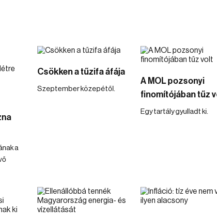
Csökken a tűzifa áfája
A MOL pozsonyi
Szeptember közepétől.
finomítójában tűz v
Egy tartály gyulladt ki.
zna
ának a
vő