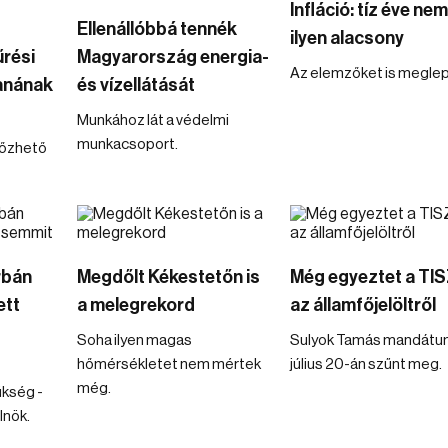
Infláció: tíz éve nem
Ellenállóbbá tennék
ilyen alacsony
rési
Magyarország energia-
Az elemzőket is meglep
tanának
és vízellátását
Munkához lát a védelmi
munkacsoport.
lőzhető
rbán
Megdőlt Kékestetőn is
Még egyeztet a TI
ett
a melegrekord
az államfőjelöltről
Soha ilyen magas
Sulyok Tamás mandát
hőmérsékletet nem mértek
július 20-án szűnt meg.
még.
ükség -
lnök.