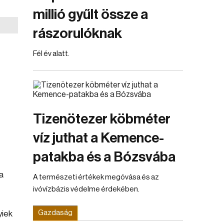
millió gyűlt össze a
rászorulóknak
Fél év alatt.
Tizenötezer köbméter
víz juthat a Kemence-
patakba és a Bózsvába
a
A természeti értékek megóvása és az
ivóvízbázis védelme érdekében.
Gazdaság
yiek