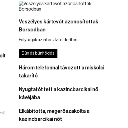
Veszélyes kártevőt azonosítottak
Borsodban
Folytatják az intenzív felderítést.
Bűn és bűnhődés
olt
Három telefonnal távozott a miskolci
takarító
Nyugtatót tett a kazincbarcikai nő
kávéjába
Elkábította, megerőszakolta a
kazincbarcikai nőt