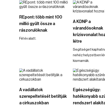
REpont: több mint 100
A KDNP a
millió gyűlt össze a
várandósoknak
rászorulóknak
krízisvonalat ho
Fél év alatt.
létre
Segítséget kaphatn
nehéz helyzetben lé
kismamák.
A vadállatok
Egészségügy:
szerepeltetését betiltják
hatékonyabb szű
a cirkuszokban
rendszert alakí