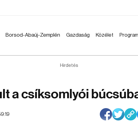
Borsod-Abaúj-Zemplén
Gazdaság
Közélet
Progra
Hirdetés
lt a csíksomlyói búcsúb
59:19