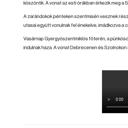
köszöntik. A vonat az esti órákban érkezik meg a 
A zarándokok pénteken szentmisén vesznek rész
utasai együtt vonulnak fel énekelve, imádkozva a 
Vasárnap Gyergyószentmiklós főterén, a pünkösdi
indulnak haza. A vonat Debrecenen és Szolnokon á