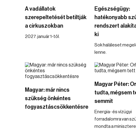
A vadállatok
Egészségügy:
szerepeltetését betiltják
hatékonyabb szű
a cirkuszokban
rendszert alakí
ki
2027. január 1-től.
Sok haláleset mege
lenne.
Magyar Péter: O
Magyar: már nincs
tudta, mégsem t
szükség önkéntes
semmit
fogyasztáscsökkentésre
Energia- és vízügyi
forradalomra van sz
mondta a minisztere