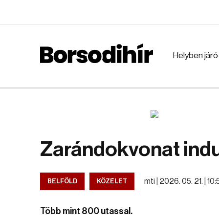
Helyben járó
Zarándokvonat indu
mti |
2026. 05. 21. | 10:
BELFÖLD
KÖZÉLET
Több mint 800 utassal.