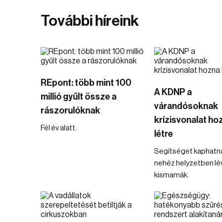
További híreink
REpont: több mint 100
A KDNP a
millió gyűlt össze a
várandósoknak
rászorulóknak
krízisvonalat ho
Fél év alatt.
létre
Segítséget kaphatn
nehéz helyzetben lé
kismamák.