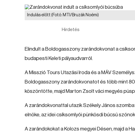
Indulás előtt
(Fotó: MTI/Bruzák Noémi)
Hirdetés
Elindult a Boldogasszony zarándokvonat a csíksom
budapesti Keleti pályaudvarról.
A Misszió Tours Utazási Iroda és a MÁV Személyszá
Boldogasszony zarándokvonatot és több mint 80
köszöntötte, majd Marton Zsolt váci megyés püspök
A zarándokvonattal utazik Székely János szombat
elnöke, az idei csíksomlyói pünkösdi búcsú szónoka
A zarándokokat a Kolozs megyei Désen, majd a Ha