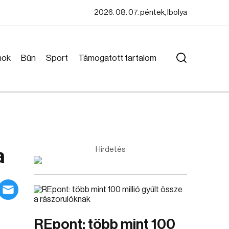
2026. 08. 07. péntek, Ibolya
mok
Bűn
Sport
Támogatott tartalom
a
Hirdetés
REpont: több mint 100