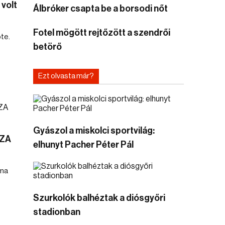
 volt
Álbróker csapta be a borsodi nőt
Fotel mögött rejtőzött a szendrői
te.
betörő
Ezt olvasta már?
Gyászol a miskolci sportvilág:
SZA
elhunyt Pacher Péter Pál
uma
Szurkolók balhéztak a diósgyőri
stadionban