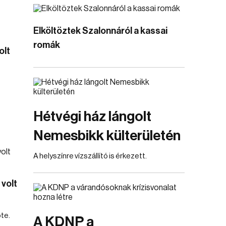
Elköltöztek Szalonnáról a kassai
romák
olt
Hétvégi ház lángolt
Nemesbikk külterületén
A helyszínre vízszállító is érkezett.
 volt
te.
A KDNP a