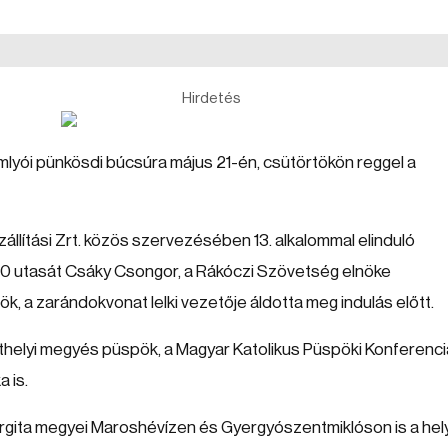
Hirdetés
lyói pünkösdi búcsúra május 21-én, csütörtökön reggel a
llítási Zrt. közös szervezésében 13. alkalommal elinduló
0 utasát Csáky Csongor, a Rákóczi Szövetség elnöke
, a zarándokvonat lelki vezetője áldotta meg indulás előtt.
helyi megyés püspök, a Magyar Katolikus Püspöki Konferenci
 is.
rgita megyei Maroshévízen és Gyergyószentmiklóson is a hel