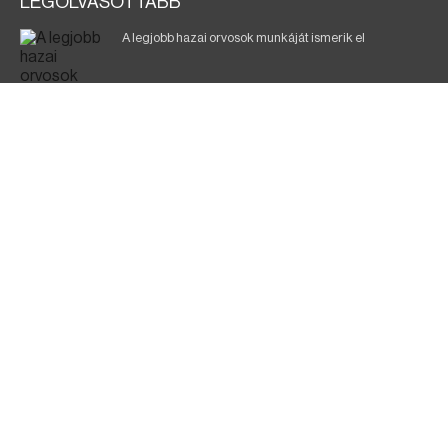
LEGOLVASOTTABB
A legjobb hazai orvosok munkáját ismerik el
Eltávolították posztjáról a borsodi kórház gazdasági
igazgatóját
Holttest Miskolcon: nem tudják, ki lehet
Éjszakai fürdőzés várja a vendégeket Borsodban is
Jó ütemben halad a Mezőzombor–Nyíregyháza
vasútvonal felújítása