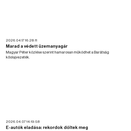
2026.04.17 16:28:11
Marad a védett üzemanyagár
Magyar Péter közlése szerint hamarosan működhet a Barátság
kőolajvezeték.
2026.04.07 14:19:58
E-autók eladása: rekordok dőltek meg