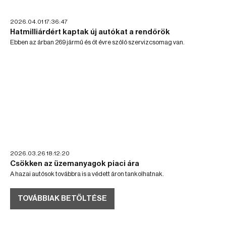
2026.04.01 17:36:47
Hatmilliárdért kaptak új autókat a rendőrök
Ebben az árban 269 jármű és öt évre szóló szervizcsomag van.
2026.03.26 18:12:20
Csökken az üzemanyagok piaci ára
A hazai autósok továbbra is a védett áron tankolhatnak.
TOVÁBBIAK BETÖLTÉSE