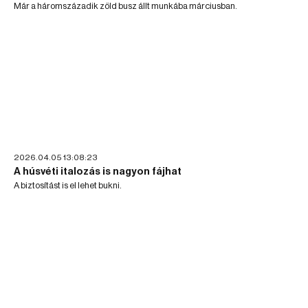
Már a háromszázadik zöld busz állt munkába márciusban.
2026.04.05 13:08:23
A húsvéti italozás is nagyon fájhat
A biztosítást is el lehet bukni.