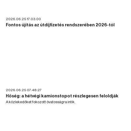
2026.06.25 17:03:00
Fontos újítás az útdíjfizetés rendszerében 2026-tól
2026.06.25 07:48:27
Hőség: a hétvégi kamionstopot részlegesen feloldják
A közlekedőket fokozott óvatosságra intik.