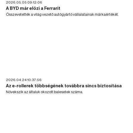
2026.05.05 09:12:06
A BYD már előzi a Ferrarit
Összevetették a világ vezető autógyártó vállalatainak márkaértékét.
2026.04.24 10:37:56
Az e-rollerek többségének továbbra sincs biztosítása
Növekszik az általuk okozott balesetek száma.