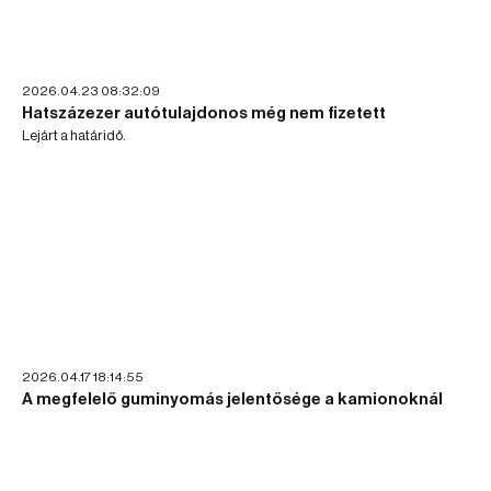
2026.04.23 08:32:09
Hatszázezer autótulajdonos még nem fizetett
Lejárt a határidő.
2026.04.17 18:14:55
A megfelelő guminyomás jelentősége a kamionoknál