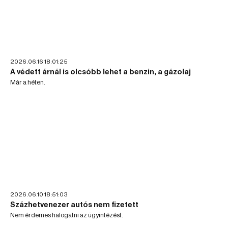
2026.06.16 18:01:25
A védett árnál is olcsóbb lehet a benzin, a gázolaj
Már a héten.
2026.06.10 18:51:03
Százhetvenezer autós nem fizetett
Nem érdemes halogatni az ügyintézést.