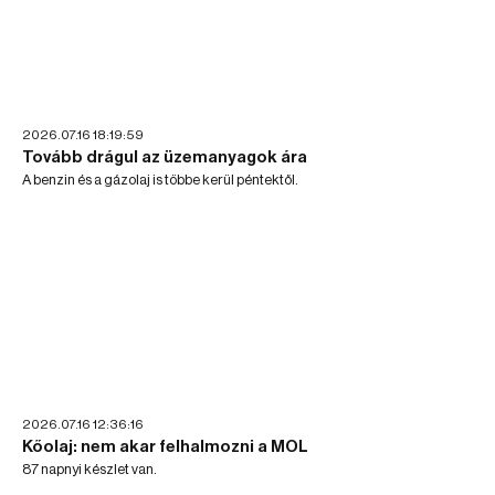
2026.07.16 18:19:59
Tovább drágul az üzemanyagok ára
A benzin és a gázolaj is többe kerül péntektől.
2026.07.16 12:36:16
Kőolaj: nem akar felhalmozni a MOL
87 napnyi készlet van.