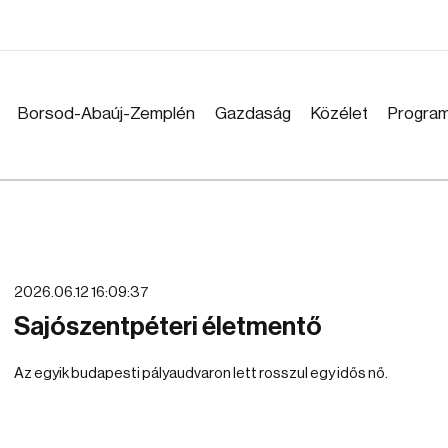
Borsod-Abaúj-Zemplén
Gazdaság
Közélet
Progra
2026.06.12 16:09:37
Sajószentpéteri életmentő
Az egyik budapesti pályaudvaron lett rosszul egy idős nő.