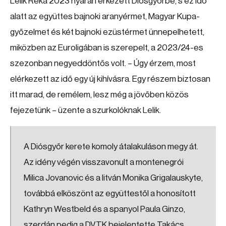
Lelik Réka 2023 nyarán érkezett Diósgyőrbe, s ez idő
alatt az együttes bajnoki aranyérmet, Magyar Kupa-
győzelmet és két bajnoki ezüstérmet ünnepelhetett,
miközben az Euroligában is szerepelt, a 2023/24-es
szezonban negyeddöntős volt. – Úgy érzem, most
elérkezett az idő egy új kihívásra. Egy részem biztosan
itt marad, de remélem, lesz még a jövőben közös
fejezetünk – üzente a szurkolóknak Lelik.
A Diósgyőr kerete komoly átalakuláson megy át.
Az idény végén visszavonult a montenegrói
Milica Jovanovic és a litván Monika Grigalauskyte,
továbbá elköszönt az együttestől a honosított
Kathryn Westbeld és a spanyol Paula Ginzo,
szerdán pedig a DVTK bejelentette Takács