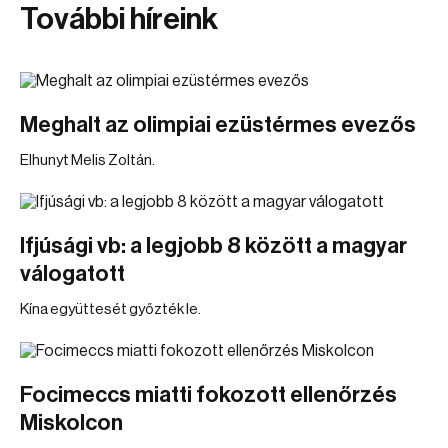
További híreink
Meghalt az olimpiai ezüstérmes evezős
Elhunyt Melis Zoltán.
Ifjúsági vb: a legjobb 8 között a magyar
válogatott
Kína együttesét győzték le.
Focimeccs miatti fokozott ellenőrzés
Miskolcon