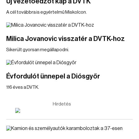
Új vezetőedzőt kap a DVTK
A cél továbbra is egyértelmű Miskolcon.
Milica Jovanovic visszatér a DVTK-hoz
Sikerült gyorsan megállapodni.
Évfordulót ünnepel a Diósgyőr
116 éves a DVTK.
Hirdetés