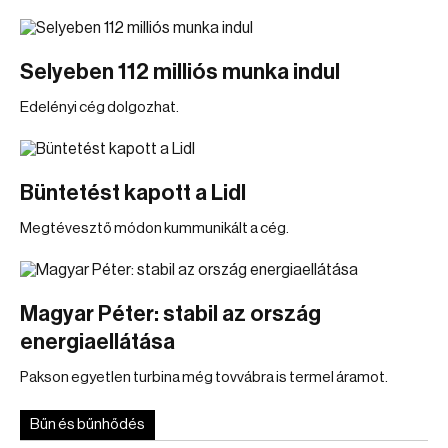
Selyeben 112 milliós munka indul
Edelényi cég dolgozhat.
Büntetést kapott a Lidl
Megtévesztő módon kummunikált a cég.
Magyar Péter: stabil az ország
energiaellátása
Pakson egyetlen turbina még tovvábra is termel áramot.
Bűn és bűnhődés