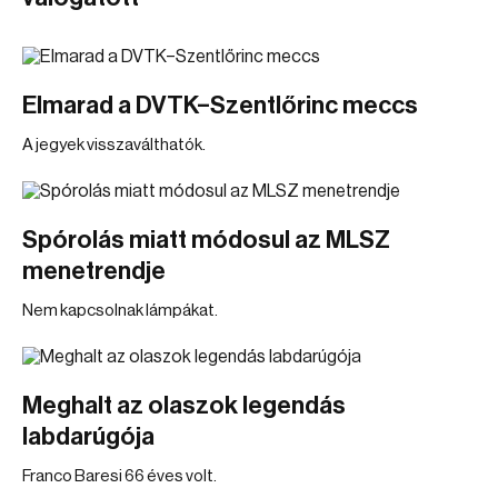
Elmarad a DVTK–Szentlőrinc meccs
A jegyek visszaválthatók.
Spórolás miatt módosul az MLSZ
menetrendje
Nem kapcsolnak lámpákat.
Meghalt az olaszok legendás
labdarúgója
Franco Baresi 66 éves volt.