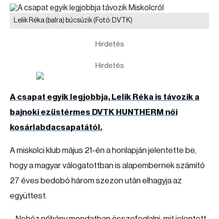
Lelik Réka (balra) búcsúzik
(Fotó: DVTK)
Hirdetés
Hirdetés
A csapat egyik legjobbja, Lelik Réka is távozik a
bajnoki ezüstérmes DVTK HUNTHERM női
kosárlabdacsapatától.
A miskolci klub május 21-én a honlapján jelentette be,
hogy a magyar válogatottban is alapembernek számító
27 éves bedobó három szezon után elhagyja az
együttest.
– Nehéz néhány mondatban összefoglalni, mit jelentett