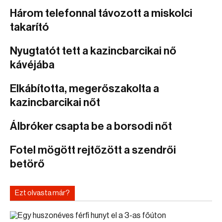
Három telefonnal távozott a miskolci
takarító
Nyugtatót tett a kazincbarcikai nő
kávéjába
Elkábította, megerőszakolta a
kazincbarcikai nőt
Álbróker csapta be a borsodi nőt
Fotel mögött rejtőzött a szendrői
betörő
Ezt olvasta már?