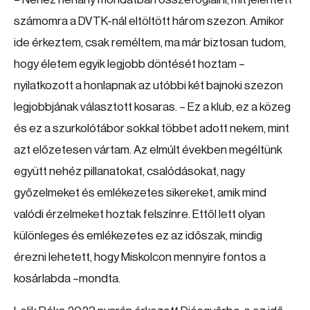
számomra a DVTK-nál eltöltött három szezon. Amikor
ide érkeztem, csak reméltem, ma már biztosan tudom,
hogy életem egyik legjobb döntését hoztam –
nyilatkozott a honlapnak az utóbbi két bajnoki szezon
legjobbjának választott kosaras. – Ez a klub, ez a közeg
és ez a szurkolótábor sokkal többet adott nekem, mint
azt előzetesen vártam. Az elmúlt években megéltünk
együtt nehéz pillanatokat, csalódásokat, nagy
győzelmeket és emlékezetes sikereket, amik mind
valódi érzelmeket hoztak felszínre. Ettől lett olyan
különleges és emlékezetes ez az időszak, mindig
érezni lehetett, hogy Miskolcon mennyire fontos a
kosárlabda –mondta.