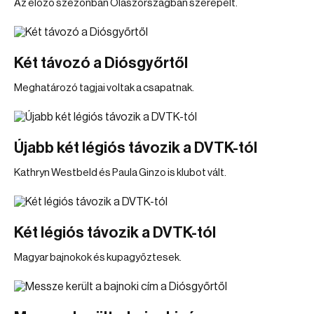
Az előző szezonban Olaszországban szerepelt.
Két távozó a Diósgyőrtől
Meghatározó tagjai voltak a csapatnak.
Újabb két légiós távozik a DVTK-tól
Kathryn Westbeld és Paula Ginzo is klubot vált.
Két légiós távozik a DVTK-tól
Magyar bajnokok és kupagyőztesek.