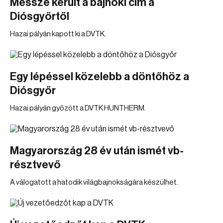
Messze került a bajnoki cím a
Diósgyőrtől
Hazai pályán kapott ki a DVTK.
Egy lépéssel közelebb a döntőhöz a
Diósgyőr
Hazai pályán győzött a DVTK HUNTHERM.
Magyarország 28 év után ismét vb-
résztvevő
A válogatott a hatodik világbajnokságára készülhet.