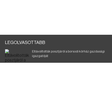
LEGOLVASOTTABB
Eltávolították posztjáról a borsodi kórház gazdasági
igazgatóját
Szélerőmű-fejlesztést tervez a TISZA-kormány
Kigyulladt egy épület Tokajban