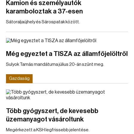
Kamion és személyautók
karamboloztak a 37-esen
Sátoraljaújhely és Sárospatak között.
Még egyeztet a TISZA az államfőjelöltről
Sulyok Tamás mandátuma július 20-án szűnt meg.
Gazdaság
Több gyógyszert, de kevesebb
üzemanyagot vásároltunk
Megérkezett a KSH legfrissebb jelentése.