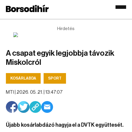
Hirdetés
A csapat egyik legjobbja távozik
Miskolcról
KOSÁRLABDA
SPORT
MTI |
2026. 05. 21. | 13:47:07
Újabb kosárlabdázó hagyja el a DVTK együttesét.