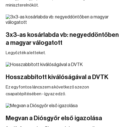
miniszterelnököt.
3x3-as kosárlabda vb: negyeddöntőben
a magyar válogatott
Legyőzték a letteket.
Hosszabbított kiválóságával a DVTK
Ez egy fontos láncszem a következő szezon
csapatépítésében - így az edző.
Megvan a Diósgyőr első igazolása