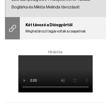
Boglárka és Miklós Melinda távozását.
Két távozó a Diósgyőrtől
Meghatározó tagjai voltak a csapatnak.
Hirdetés