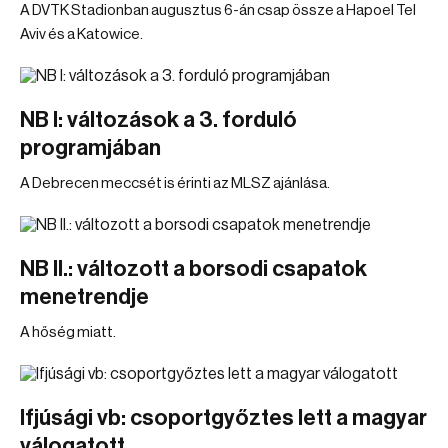
A DVTK Stadionban augusztus 6-án csap össze a Hapoel Tel
Aviv és a Katowice.
NB I: változások a 3. forduló
programjában
A Debrecen meccsét is érinti az MLSZ ajánlása.
NB II.: változott a borsodi csapatok
menetrendje
A hőség miatt.
Ifjúsági vb: csoportgyőztes lett a magyar
válogatott