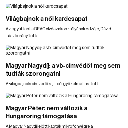
Világbajnok a női kardcsapat
Az együttest a DEAC vívószakosztályának edzője, Dávid
László irányította.
Magyar Nagydíj: a vb-címvédőt meg sem
tudták szorongatni
A világbajnoki címvédő rajt-cél győzelmet aratott.
Magyar Péter: nem változik a
Hungaroring támogatása
A Magyar Nagydíj előtt kapták mikrofonvégre a