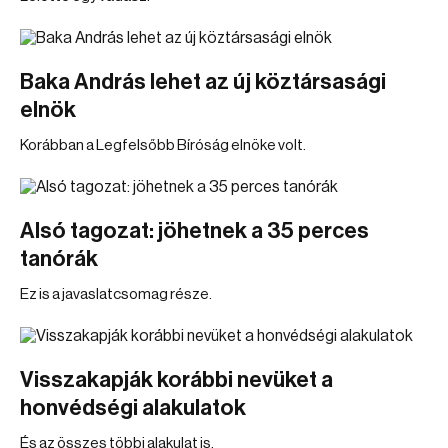
Baka András lehet az új köztársasági
elnök
Korábban a Legfelsőbb Bíróság elnöke volt.
Alsó tagozat: jöhetnek a 35 perces
tanórák
Ez is a javaslatcsomag része.
Visszakapják korábbi nevüket a
honvédségi alakulatok
És az összes többi alakulat is.