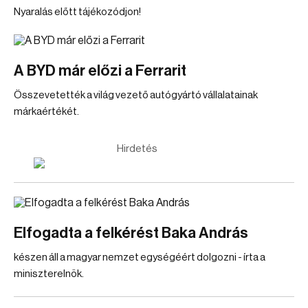
Nyaralás előtt tájékozódjon!
A BYD már előzi a Ferrarit
Összevetették a világ vezető autógyártó vállalatainak
márkaértékét.
Hirdetés
Elfogadta a felkérést Baka András
készen áll a magyar nemzet egységéért dolgozni - írta a
miniszterelnök.