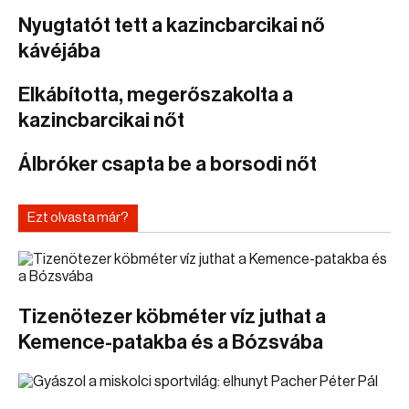
Nyugtatót tett a kazincbarcikai nő
kávéjába
Elkábította, megerőszakolta a
kazincbarcikai nőt
Álbróker csapta be a borsodi nőt
Ezt olvasta már?
Tizenötezer köbméter víz juthat a
Kemence-patakba és a Bózsvába