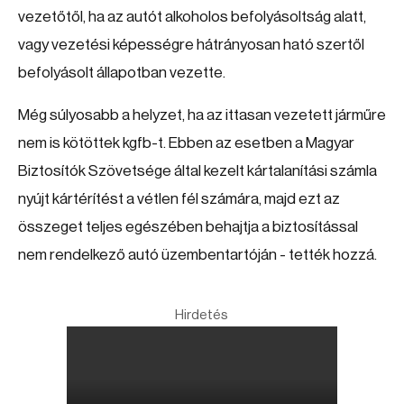
vezetőtől, ha az autót alkoholos befolyásoltság alatt,
vagy vezetési képességre hátrányosan ható szertől
befolyásolt állapotban vezette.
Még súlyosabb a helyzet, ha az ittasan vezetett járműre
nem is kötöttek kgfb-t. Ebben az esetben a Magyar
Biztosítók Szövetsége által kezelt kártalanítási számla
nyújt kártérítést a vétlen fél számára, majd ezt az
összeget teljes egészében behajtja a biztosítással
nem rendelkező autó üzembentartóján - tették hozzá.
Hirdetés