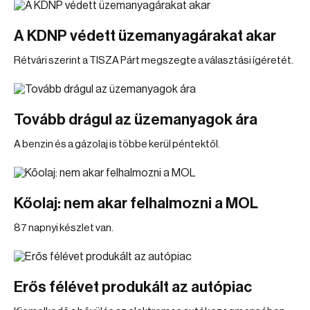
A KDNP védett üzemanyagárakat akar
Rétvári szerint a TISZA Párt megszegte a választási ígéretét.
Tovább drágul az üzemanyagok ára
A benzin és a gázolaj is többe kerül péntektől.
Kőolaj: nem akar felhalmozni a MOL
87 napnyi készlet van.
Erős félévet produkált az autópiac