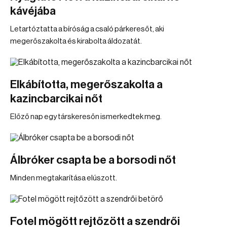
kávéjába
Letartóztatta a bíróság a csaló párkeresőt, aki
megerőszakolta és kirabolta áldozatát.
Elkábította, megerőszakolta a
kazincbarcikai nőt
Előző nap egy társkeresőn ismerkedtek meg.
Álbróker csapta be a borsodi nőt
Minden megtakarítása elúszott.
Fotel mögött rejtőzött a szendrői