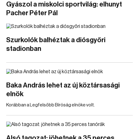
Gyászol a miskolci sportvilág: elhunyt
Pacher Péter Pál
Szurkolók balhéztak a diósgyőri
stadionban
Baka András lehet az új köztársasági
elnök
Korábban a Legfelsőbb Bíróság elnöke volt.
Alsó tagozat: jöhetnek a 35 perces