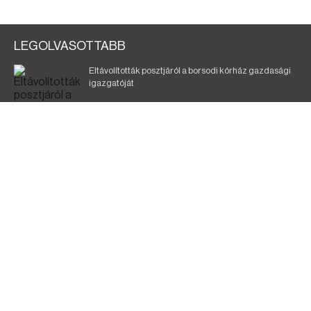
LEGOLVASOTTABB
Eltávolították posztjáról a borsodi kórház gazdasági
igazgatóját
Holttest Miskolcon: nem tudják, ki lehet
Éjszakai fürdőzés várja a vendégeket Borsodban is
Szélerőmű-fejlesztést tervez a TISZA-kormány
Jó ütemben halad a Mezőzombor–Nyíregyháza