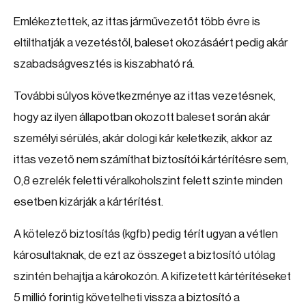
Emlékeztettek, az ittas járművezetőt több évre is
eltilthatják a vezetéstől, baleset okozásáért pedig akár
szabadságvesztés is kiszabható rá.
További súlyos következménye az ittas vezetésnek,
hogy az ilyen állapotban okozott baleset során akár
személyi sérülés, akár dologi kár keletkezik, akkor az
ittas vezető nem számíthat biztosítói kártérítésre sem,
0,8 ezrelék feletti véralkoholszint felett szinte minden
esetben kizárják a kártérítést.
A kötelező biztosítás (kgfb) pedig térít ugyan a vétlen
károsultaknak, de ezt az összeget a biztosító utólag
szintén behajtja a károkozón. A kifizetett kártérítéseket
5 millió forintig követelheti vissza a biztosító a