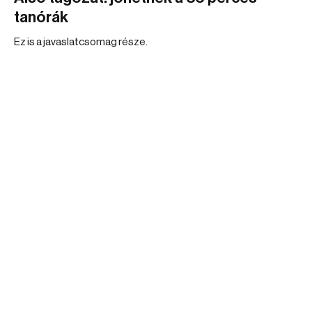
tanórák
Ez is a javaslatcsomag része.