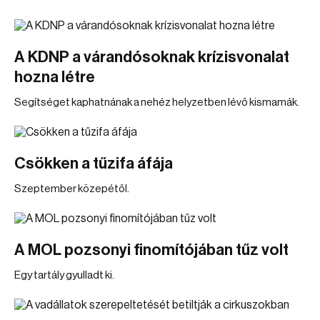
A KDNP a várandósoknak krízisvonalat
hozna létre
Segítséget kaphatnának a nehéz helyzetben lévő kismamák.
Csökken a tűzifa áfája
Szeptember közepétől.
A MOL pozsonyi finomítójában tűz volt
Egy tartály gyulladt ki.