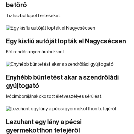
betörő
Tíz házból lopott értékeket.
Egy kisfiú autóját lopták el Nagycsécsen
Két rendőr a nyomára bukkant.
Enyhébb büntetést akar a szendrőládi
gyújtogató
Ivócimborájának okozott életveszélyes sérülést.
Lezuhant egy lány a pécsi
gyermekotthon tetejéről