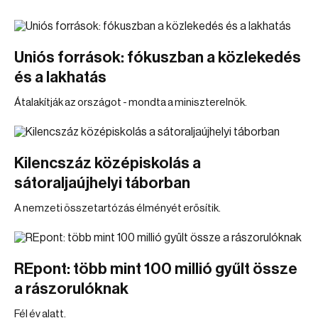
Uniós források: fókuszban a közlekedés
és a lakhatás
Átalakítják az országot - mondta a miniszterelnök.
Kilencszáz középiskolás a
sátoraljaújhelyi táborban
A nemzeti összetartózás élményét erősítik.
REpont: több mint 100 millió gyűlt össze
a rászorulóknak
Fél év alatt.