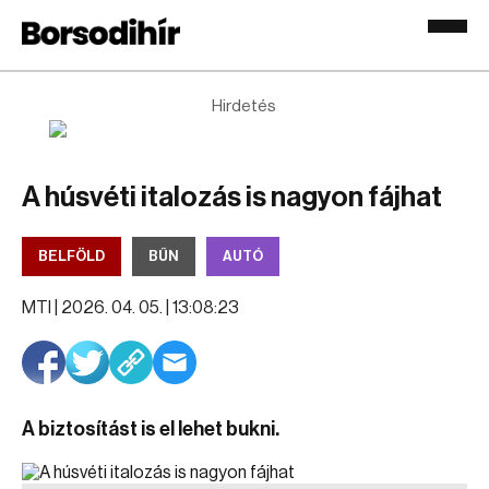
Hirdetés
A húsvéti italozás is nagyon fájhat
BELFÖLD
BŰN
AUTÓ
MTI |
2026. 04. 05. | 13:08:23
A biztosítást is el lehet bukni.