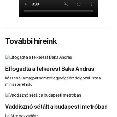
További híreink
Elfogadta a felkérést Baka András
készen áll a magyar nemzet egységéért dolgozni - írta a
miniszterelnök.
Vaddisznó sétált a budapesti metróban
Lelőtte egy vadász.