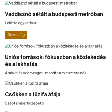
Vaddisznó sétált a budapesti metróban
Lelőtte egy vadász.
Gazdaság
Uniós források: fókuszban a közlekedés
és a lakhatás
Átalakítják az országot - mondta a miniszterelnök.
Csökken a tűzifa áfája
Szeptember közepétől.