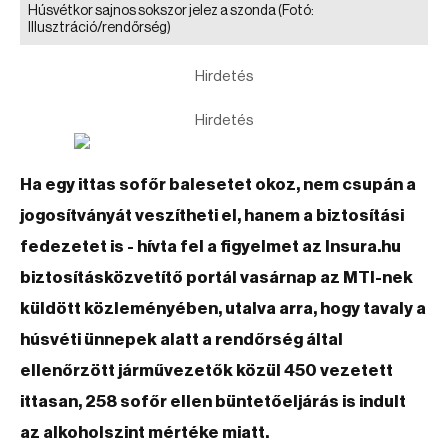
Húsvétkor sajnos sokszor jelez a szonda
(Fotó:
Illusztráció/rendőrség)
Hirdetés
Hirdetés
Ha egy ittas sofőr balesetet okoz, nem csupán a
jogosítványát veszítheti el, hanem a biztosítási
fedezetet is - hívta fel a figyelmet az Insura.hu
biztosításközvetítő portál vasárnap az MTI-nek
küldött közleményében, utalva arra, hogy tavaly a
húsvéti ünnepek alatt a rendőrség által
ellenőrzött járművezetők közül 450 vezetett
ittasan, 258 sofőr ellen büntetőeljárás is indult
az alkoholszint mértéke miatt.