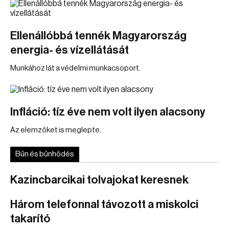
Ellenállóbbá tennék Magyarország
energia- és vízellátását
Munkához lát a védelmi munkacsoport.
Infláció: tíz éve nem volt ilyen alacsony
Az elemzőket is meglepte.
Bűn és bűnhődés
Kazincbarcikai tolvajokat keresnek
Három telefonnal távozott a miskolci
takarító