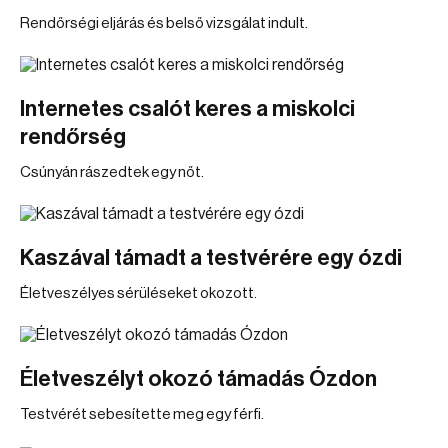
Rendőrségi eljárás és belső vizsgálat indult.
Internetes csalót keres a miskolci
rendőrség
Csúnyán rászedtek egy nőt.
Kaszával támadt a testvérére egy ózdi
Életveszélyes sérüléseket okozott.
Életveszélyt okozó támadás Ózdon
Testvérét sebesítette meg egy férfi.