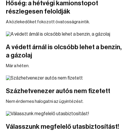
Hőség: a hétvégi kamionstopot
részlegesen feloldják
A közlekedőket fokozott óvatosságra intik.
A védett árnál is olcsóbb lehet a benzin,
a gázolaj
Már a héten.
Százhetvenezer autós nem fizetett
Nem érdemes halogatni az ügyintézést.
Válasszunk megfelelő utasbiztosítást!