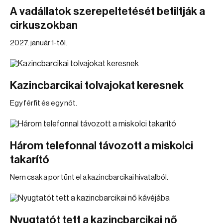
A vadállatok szerepeltetését betiltják a
cirkuszokban
2027. január 1-től.
Kazincbarcikai tolvajokat keresnek
Egy férfit és egy nőt.
Három telefonnal távozott a miskolci
takarító
Nem csak a por tűnt el a kazincbarcikai hivatalból.
Nyugtatót tett a kazincbarcikai nő