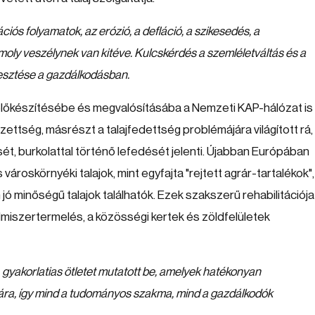
ós folyamatok, az erózió, a defláció, a szikesedés, a
moly veszélynek van kitéve. Kulcskérdés a szemléletváltás és a
rjesztése a gazdálkodásban.
 előkészítésébe és megvalósításába a Nemzeti KAP-hálózat is
ettség, másrészt a talajfedettség problémájára világított rá,
ét, burkolattal történő lefedését jelenti. Újabban Európában
roskörnyéki talajok, mint egyfajta "rejtett agrár-tartalékok",
ó minőségű talajok találhatók. Ezek szakszerű rehabilitációja
miszertermelés, a közösségi kertek és zöldfelületek
gyakorlatias ötletet mutatott be, amelyek hatékonyan
sára, így mind a tudományos szakma, mind a gazdálkodók