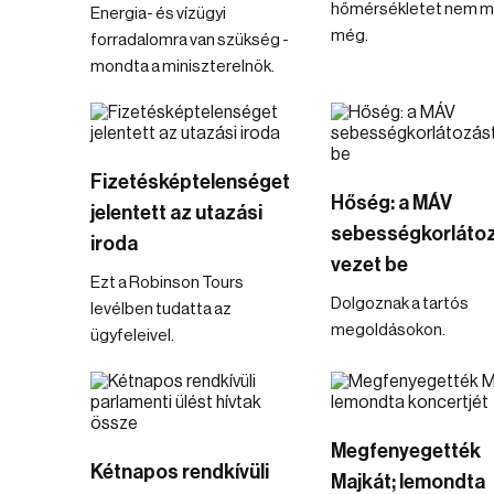
hőmérsékletet nem m
Energia- és vízügyi
még.
forradalomra van szükség -
mondta a miniszterelnök.
Fizetésképtelenséget
Hőség: a MÁV
jelentett az utazási
sebességkorláto
iroda
vezet be
Ezt a Robinson Tours
Dolgoznak a tartós
levélben tudatta az
megoldásokon.
ügyfeleivel.
Megfenyegették
Kétnapos rendkívüli
Majkát; lemondta