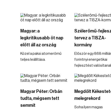
Magyar: a
Szélerőmű-fejles
legkritikusabb öt nap
tervez a TISZA-
előtt áll az ország
kormány
Közel a paksi atomerőmű
Először egy 868 milliá
teljes leállítása.
forintnyi energetikai
fejlesztést valósítana
Magyar Péter: Orbán
Megdőlt Kékestető
tudta, mégsem tett
melegrekord
semmit
Soha ilyen magas