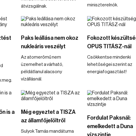
miniszterelnök.
átvizsgálnak.
ztést
Paks leállása nem okoz
Fokozott készültsé
nukleáris veszélyt
OPUS TITÁSZ-nál
Az atomerőmű nem
Csökkentse mindenki
üzemelhet a várható,
lehetőségei szerint az
rd
példátlanul alacsony
energiafogasztást!
vízállásnál.
k meg.
n is a
Még egyeztet a TISZA
Fordulat Paksnál:
az államfőjelöltről
emelkedett a Duna
Sulyok Tamás mandátuma
vízszintje