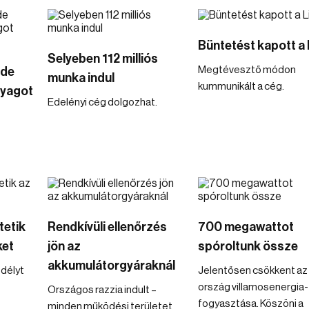
Büntetést kapott a 
Selyeben 112 milliós
Megtévesztő módon
 de
munka indul
kummunikált a cég.
yagot
Edelényi cég dolgozhat.
tetik
Rendkívüli ellenőrzés
700 megawattot
ket
jön az
spóroltunk össze
akkumulátorgyáraknál
délyt
Jelentősen csökkent az
ország villamosenergia-
Országos razzia indult –
fogyasztása. Köszöni a
minden működési területet