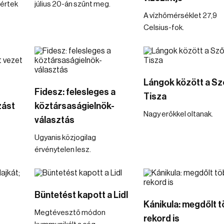
értek
július 20-án szűnt meg.
A vízhőmérséklet 27,9
Celsius-fok.
Lángok között a Sz
Fidesz: felesleges a
Tisza
zást
köztársaságielnök-
Nagy erőkkel oltanak.
választás
Ugyanis közjogilag
érvénytelen lesz.
Büntetést kapott a Lidl
Kánikula: megdőlt 
Megtévesztő módon
rekord is