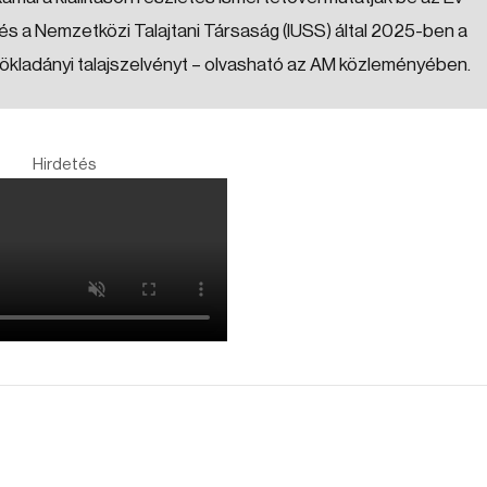
k és a Nemzetközi Talajtani Társaság (IUSS) által 2025-ben a
pökladányi talajszelvényt – olvasható az AM közleményében.
Hirdetés