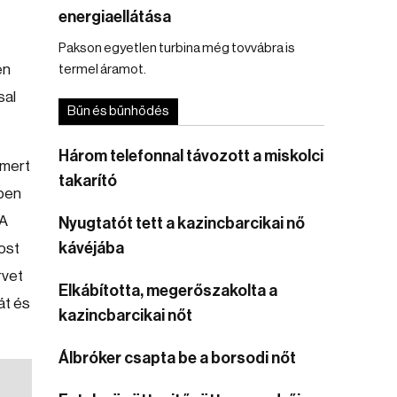
energiaellátása
Pakson egyetlen turbina még tovvábra is
en
termel áramot.
sal
Bűn és bűnhődés
Három telefonnal távozott a miskolci
 mert
takarító
gben
 A
Nyugtatót tett a kazincbarcikai nő
kávéjába
most
rvet
Elkábította, megerőszakolta a
át és
kazincbarcikai nőt
Álbróker csapta be a borsodi nőt