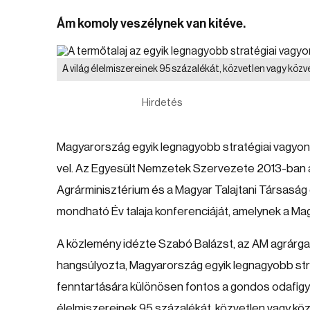
Ám komoly veszélynek van kitéve.
A világ élelmiszereinek 95 százalékát, közvetlen vagy közve
Hirdetés
Magyarország egyik legnagyobb stratégiai vagyona
vel. Az Egyesült Nemzetek Szervezete 2013-ban a t
Agrárminisztérium és a Magyar Talajtani Társas
mondható Év talaja konferenciáját, amelynek a M
A közlemény idézte Szabó Balázst, az AM agrárgaz
hangsúlyozta, Magyarország egyik legnagyobb str
fenntartására különösen fontos a gondos odafigyel
élelmiszereinek 95 százalékát, közvetlen vagy közve