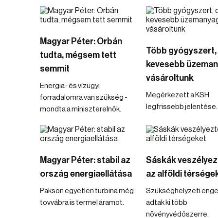
Magyar Péter: Orbán
Több gyógyszert,
tudta, mégsem tett
kevesebb üzeman
semmit
vásároltunk
Energia- és vízügyi
Megérkezett a KSH
forradalomra van szükség -
legfrissebb jelentése.
mondta a miniszterelnök.
Magyar Péter: stabil az
Sáskák veszélyez
ország energiaellátása
az alföldi térsége
Pakson egyetlen turbina még
Szükséghelyzeti enge
tovvábra is termel áramot.
adtak ki több
növényvédőszerre.