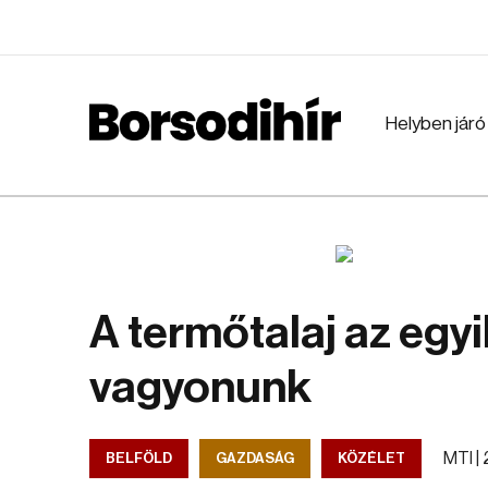
Helyben járó
A termőtalaj az egy
vagyonunk
MTI |
BELFÖLD
GAZDASÁG
KÖZÉLET