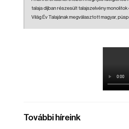
talaja díjban részesült talajszelvény monolito
Világ Év Talajának megválasztott magyar, püs
További híreink