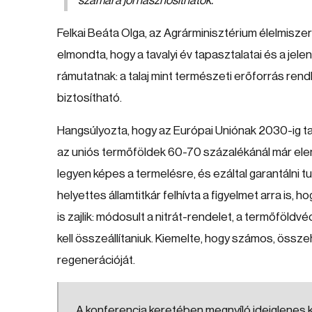
számára jól hasznosíthatók.
Felkai Beáta Olga, az Agrárminisztérium élelmiszer
elmondta, hogy a tavalyi év tapasztalatai és a jele
rámutatnak: a talaj mint természeti erőforrás ren
biztosítható.
Hangsúlyozta, hogy az Európai Uniónak 2030-ig tart
az uniós termőföldek 60-70 százalékánál már el
legyen képes a termelésre, és ezáltal garantálni 
helyettes államtitkár felhívta a figyelmet arra is,
is zajlik: módosult a nitrát-rendelet, a termőföld
kell összeállítaniuk. Kiemelte, hogy számos, össze
regenerációját.
A konferencia keretében megnyíló ideiglenes k