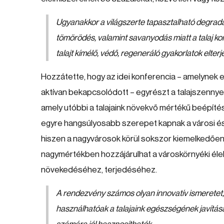
Ugyanakkor a világszerte tapasztalható degradáci
tömörödés, valamint savanyodás miatt a talaj ko
talajt kímélő, védő, regeneráló gyakorlatok elte
Hozzátette, hogy az idei konferencia – amelynek
aktívan bekapcsolódott – egyrészt a talajszennyez
amely utóbbi a talajaink növekvő mértékű beépítés
egyre hangsúlyosabb szerepet kapnak a városi és vá
hiszen a nagyvárosok körül sokszor kiemelkedően j
nagymértékben hozzájárulhat a városkörnyéki élel
növekedéséhez, terjedéséhez.
A rendezvény számos olyan innovatív ismeretet, 
használhatóak a talajaink egészségének javítá