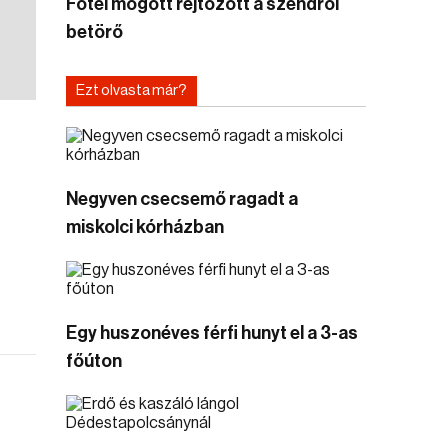
Fotel mögött rejtőzött a szendrői
betörő
Ezt olvasta már?
Negyven csecsemő ragadt a
miskolci kórházban
Egy huszonéves férfi hunyt el a 3-as
főúton