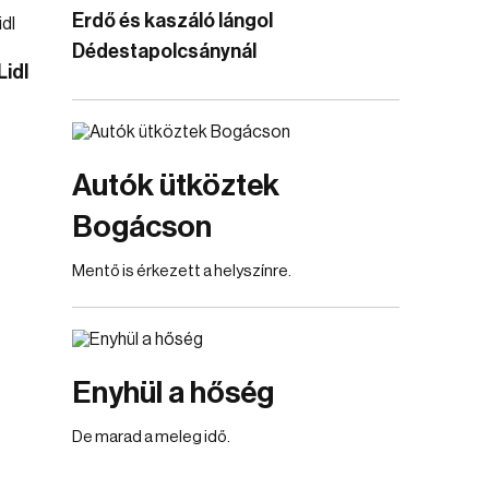
Erdő és kaszáló lángol
Dédestapolcsánynál
Lidl
Autók ütköztek
Bogácson
Mentő is érkezett a helyszínre.
Enyhül a hőség
De marad a meleg idő.