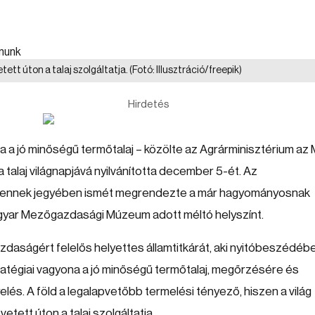
tett úton a talaj szolgáltatja.
(Fotó: Illusztráció/freepik)
Hirdetés
 a jó minőségű termőtalaj – közölte az Agrárminisztérium az 
alaj világnapjává nyilvánította december 5-ét. Az
ág ennek jegyében ismét megrendezte a már hagyományosnak
agyar Mezőgazdasági Múzeum adott méltó helyszínt.
daságért felelős helyettes államtitkárát, aki nyitóbeszédéb
atégiai vagyona a jó minőségű termőtalaj, megőrzésére és
és. A föld a legalapvetőbb termelési tényező, hiszen a világ
tett úton a talaj szolgáltatja.