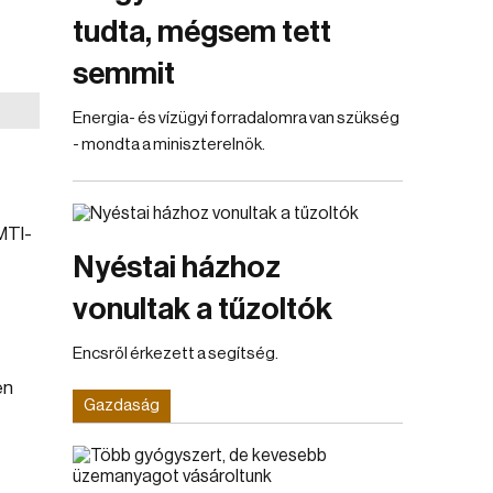
tudta, mégsem tett
semmit
Energia- és vízügyi forradalomra van szükség
- mondta a miniszterelnök.
MTI-
Nyéstai házhoz
vonultak a tűzoltók
Encsről érkezett a segítség.
en
Gazdaság