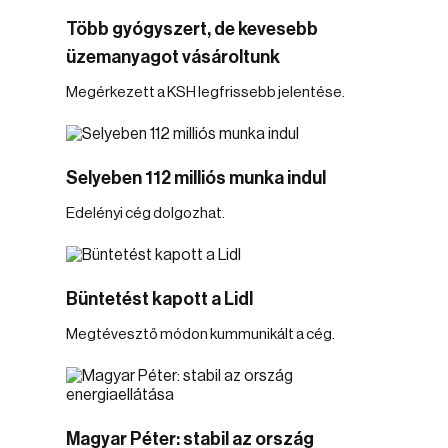
Több gyógyszert, de kevesebb
üzemanyagot vásároltunk
Megérkezett a KSH legfrissebb jelentése.
Selyeben 112 milliós munka indul
Edelényi cég dolgozhat.
Büntetést kapott a Lidl
Megtévesztő módon kummunikált a cég.
Magyar Péter: stabil az ország