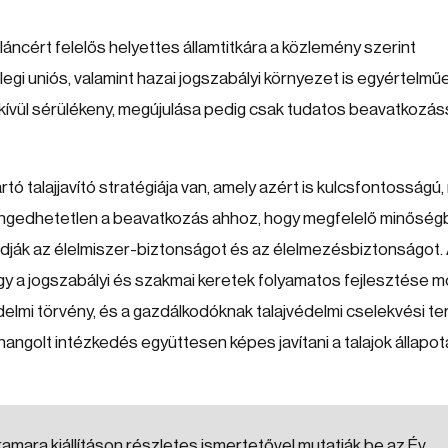
láncért felelős helyettes államtitkára a közlemény szerint
nlegi uniós, valamint hazai jogszabályi környezet is egyértelmű
dkívül sérülékeny, megújulása pedig csak tudatos beavatkozás
ó talajjavító stratégiája van, amely azért is kulcsfontosságú,
engedhetetlen a beavatkozás ahhoz, hogy megfelelő minősé
tudják az élelmiszer-biztonságot és az élelmezésbiztonságot.
 hogy a jogszabályi és szakmai keretek folyamatos fejlesztése 
védelmi törvény, és a gazdálkodóknak talajvédelmi cselekvési te
hangolt intézkedés együttesen képes javítani a talajok állapot
amara kiállításon részletes ismertetővel mutatják be az Év