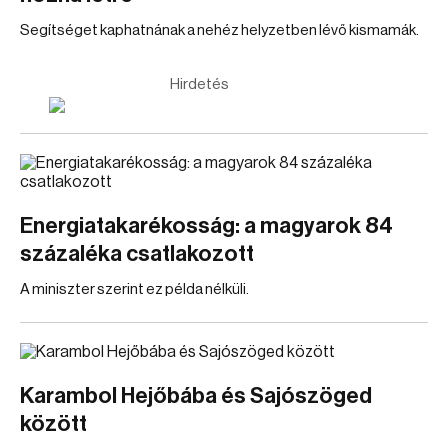
Segítséget kaphatnának a nehéz helyzetben lévő kismamák.
Hirdetés
Energiatakarékosság: a magyarok 84
százaléka csatlakozott
A miniszter szerint ez példa nélküli.
Karambol Hejőbába és Sajószöged
között