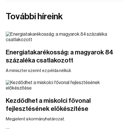
További híreink
Energiatakarékosság: a magyarok 84
százaléka csatlakozott
A miniszter szerint ez példa nélküli.
Kezdődhet a miskolci fővonal
fejlesztésének előkészítése
Megjelent a kormányhatározat.