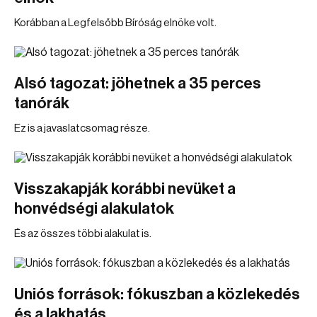
Korábban a Legfelsőbb Bíróság elnöke volt.
Alsó tagozat: jöhetnek a 35 perces
tanórák
Ez is a javaslatcsomag része.
Visszakapják korábbi nevüket a
honvédségi alakulatok
És az összes többi alakulat is.
Uniós források: fókuszban a közlekedés
és a lakhatás