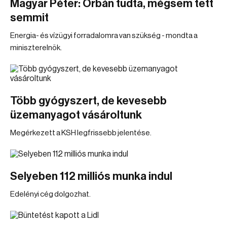
Magyar Péter: Orbán tudta, mégsem tett
semmit
Energia- és vízügyi forradalomra van szükség - mondta a
miniszterelnök.
Több gyógyszert, de kevesebb
üzemanyagot vásároltunk
Megérkezett a KSH legfrissebb jelentése.
Selyeben 112 milliós munka indul
Edelényi cég dolgozhat.