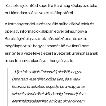
részletes jelentést kapott a Barátság kőolajvezetéket
ért támadásról és a vezeték állapotáról.
A kormány rendelkezésére álló műholdfelvételek és
operatív információk alapján egyértelmű, hogy a
Barátság kőolajvezeték működőképes, és azt is
megállapították, hogy a támadás közvetlenül nem
érintette a vezetéket, ezért a vezeték újraindításának
nincs technikai akadálya – hangsúlyozta.
– Újra felszólítjuk Zelenszkij elnököt, hogy a
Barátság vezetéket indítsa újra, és a viták
lezárása érdekében engedje be a magyar és
szlovák ellenőröket. Mindaddig fenntartjuk az
ellenintézkedéseinket, amíg az ukránok nem