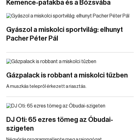
Kemence-patakba és a Bózsvába
Gyászol a miskolci sportvilág: elhunyt
Pacher Péter Pál
Gázpalack is robbant a miskolci tűzben
A muszkás telepről érkezett a riasztás.
DJ Oti: 65 ezres tömeg az Óbudai-
szigeten
Négyórás programmal lepte meg a rajongógat.