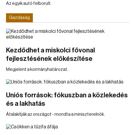
Az egyik autó felborult.
Gazdaság
Kezdődhet a miskolci fővonal
fejlesztésének előkészítése
Megjelent a kormányhatározat.
Uniós források: fókuszban a közlekedés
és a lakhatás
Átalakítják az országot - mondta a miniszterelnök.