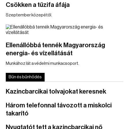
Csökken a tűzifa áfája
Szeptember közepétől.
Ellenállóbbá tennék Magyarország
energia- és vízellátását
Munkához lát a védelmi munkacsoport.
Bűn és bűnhődés
Kazincbarcikai tolvajokat keresnek
Három telefonnal távozott a miskolci
takarító
Nyugtatót tett a kazincbarcikai nő