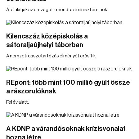
Átalakítják az országot - mondta a miniszterelnök.
Kilencszáz középiskolás a
sátoraljaújhelyi táborban
A nemzeti összetartózás élményét erősítik.
REpont: több mint 100 millió gyűlt össze
a rászorulóknak
Fél év alatt.
A KDNP a várandósoknak krízisvonalat
hozna létre