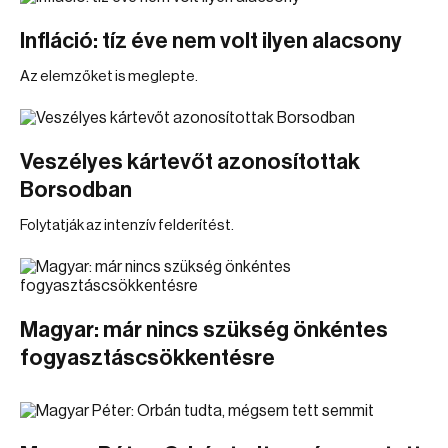
Infláció: tíz éve nem volt ilyen alacsony
Az elemzőket is meglepte.
Veszélyes kártevőt azonosítottak
Borsodban
Folytatják az intenzív felderítést.
Magyar: már nincs szükség önkéntes
fogyasztáscsökkentésre