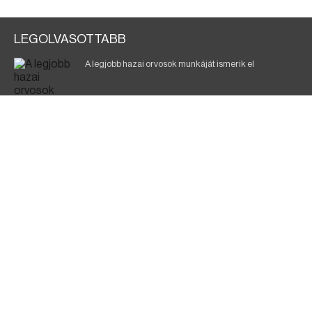
LEGOLVASOTTABB
A legjobb hazai orvosok munkáját ismerik el
Eltávolították posztjáról a borsodi kórház gazdasági
igazgatóját
Holttest Miskolcon: nem tudják, ki lehet
Éjszakai fürdőzés várja a vendégeket Borsodban is
Jó ütemben halad a Mezőzombor–Nyíregyháza