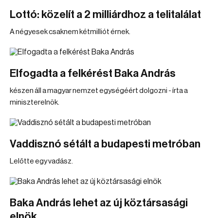
Lottó: közelít a 2 milliárdhoz a telitalálat
A négyesek csaknem kétmilliót érnek.
Elfogadta a felkérést Baka András
készen áll a magyar nemzet egységéért dolgozni - írta a
miniszterelnök.
Vaddisznó sétált a budapesti metróban
Lelőtte egy vadász.
Baka András lehet az új köztársasági
elnök