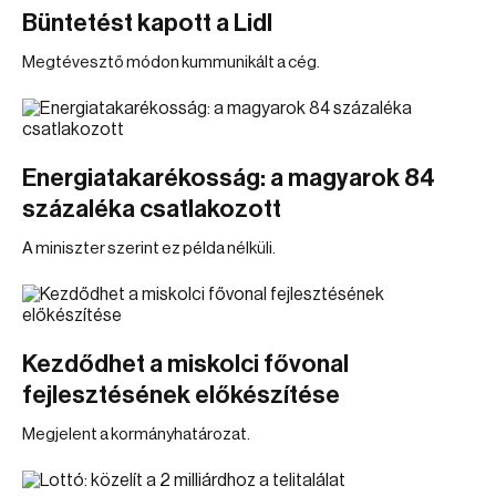
Büntetést kapott a Lidl
Megtévesztő módon kummunikált a cég.
Energiatakarékosság: a magyarok 84
százaléka csatlakozott
A miniszter szerint ez példa nélküli.
Kezdődhet a miskolci fővonal
fejlesztésének előkészítése
Megjelent a kormányhatározat.