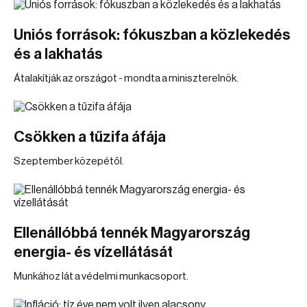
Uniós források: fókuszban a közlekedés
és a lakhatás
Átalakítják az országot - mondta a miniszterelnök.
Csökken a tűzifa áfája
Szeptember közepétől.
Ellenállóbbá tennék Magyarország
energia- és vízellátását
Munkához lát a védelmi munkacsoport.