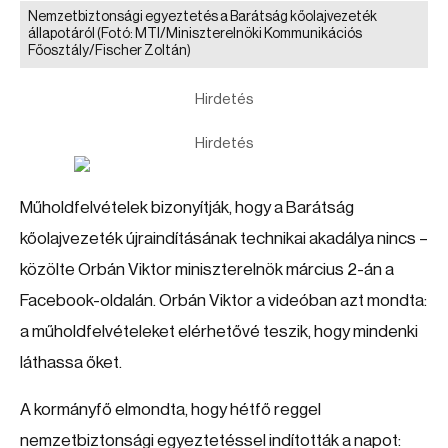
Nemzetbiztonsági egyeztetés a Barátság kőolajvezeték
állapotáról
(Fotó: MTI/Miniszterelnöki Kommunikációs
Főosztály/Fischer Zoltán)
Hirdetés
Hirdetés
Műholdfelvételek bizonyítják, hogy a Barátság
kőolajvezeték újraindításának technikai akadálya nincs –
közölte Orbán Viktor miniszterelnök március 2-án a
Facebook-oldalán. Orbán Viktor a videóban azt mondta:
a műholdfelvételeket elérhetővé teszik, hogy mindenki
láthassa őket.
A kormányfő elmondta, hogy hétfő reggel
nemzetbiztonsági egyeztetéssel indították a napot: