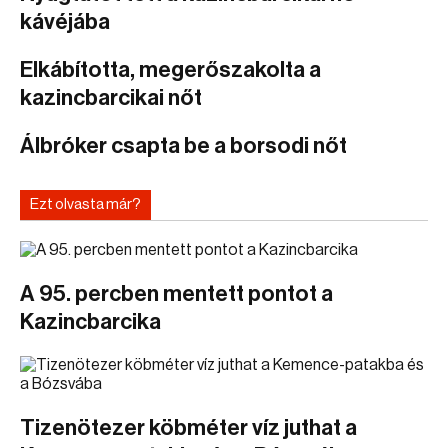
kávéjába
Elkábította, megerőszakolta a
kazincbarcikai nőt
Álbróker csapta be a borsodi nőt
Ezt olvasta már?
A 95. percben mentett pontot a
Kazincbarcika
Tizenötezer köbméter víz juthat a